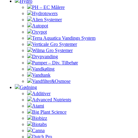
Hydro
PH – EC Målere
Hydrotowers
Alien Systemer
Autopot
Oxypot
Terra Aquatica Vandings System
Verticale Gro Systemer
Wilma Gro Systemer
Drypvanding
Pumper – Div. Tilbehør
Vandkøling
Vandtank
Vandfilter&Osmose
Gødning
Additiver
Advanced Nutrients
Atami
Big Plant Science
Biobizz
Biotabs
Canna
Dutch Pro