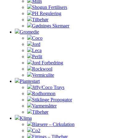
Mills
Shogun Fertilisers
PH Regulering
Tilbehør
Gødnings Skemaer
Gromedie
Coco
Jord
Leca
Perlit
Jord Forbedring
Rockwool
Vermiculite
Plantestart
Jiffy/Coco Trays
Rodhormon
Stiklinge Propogator
Varmemåtter
Tilbehør
Klima
Blæsere – Cirkulation
Co2
Fittings – Tilbehør