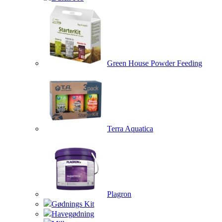
Green House Powder Feeding
Terra Aquatica
Plagron
Gødnings Kit
Havegødning