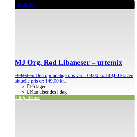
TILBUD
MJ Org. Rød Libaneser – urtemix
169,00
kr.
Den oprindelige pris var: 169,00 kr..
149,00
kr.
Den
aktuelle pris er: 149,00 kr..
På lager
Kan afsendes i dag
Tilføj til kurv