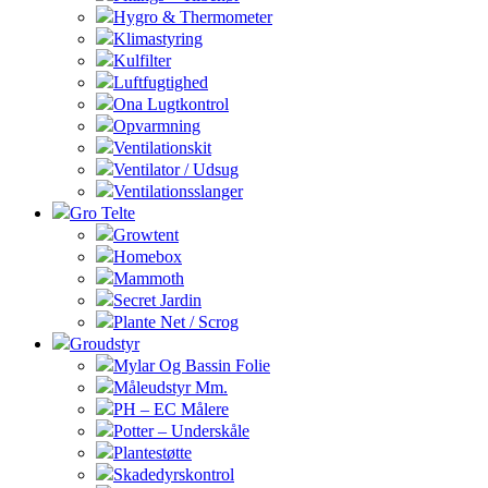
Hygro & Thermometer
Klimastyring
Kulfilter
Luftfugtighed
Ona Lugtkontrol
Opvarmning
Ventilationskit
Ventilator / Udsug
Ventilationsslanger
Gro Telte
Growtent
Homebox
Mammoth
Secret Jardin
Plante Net / Scrog
Groudstyr
Mylar Og Bassin Folie
Måleudstyr Mm.
PH – EC Målere
Potter – Underskåle
Plantestøtte
Skadedyrskontrol