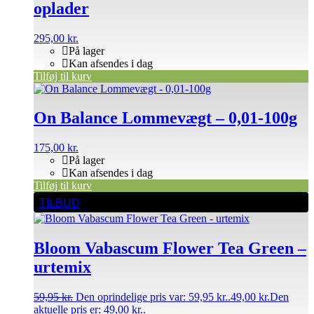
oplader
295,00
kr.
På lager
Kan afsendes i dag
Tilføj til kurv
On Balance Lommevægt – 0,01-100g
175,00
kr.
På lager
Kan afsendes i dag
Tilføj til kurv
TILBUD
Bloom Vabascum Flower Tea Green –
urtemix
59,95
kr.
Den oprindelige pris var: 59,95 kr..
49,00
kr.
Den
aktuelle pris er: 49,00 kr..