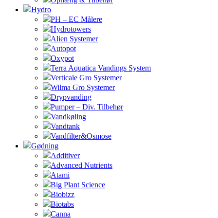
Hydro
PH – EC Målere
Hydrotowers
Alien Systemer
Autopot
Oxypot
Terra Aquatica Vandings System
Verticale Gro Systemer
Wilma Gro Systemer
Drypvanding
Pumper – Div. Tilbehør
Vandkøling
Vandtank
Vandfilter&Osmose
Gødning
Additiver
Advanced Nutrients
Atami
Big Plant Science
Biobizz
Biotabs
Canna