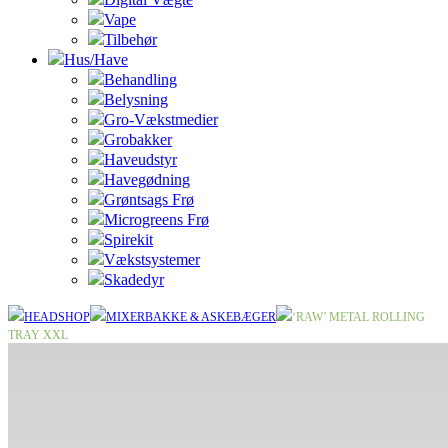
Vape
Tilbehør
Hus/Have
Behandling
Belysning
Gro-Vækstmedier
Grobakker
Haveudstyr
Havegødning
Grøntsags Frø
Microgreens Frø
Spirekit
Vækstsystemer
Skadedyr
HEADSHOP
MIXERBAKKE & ASKEBÆGER
‘RAW’ METAL ROLLING
TRAY XXL