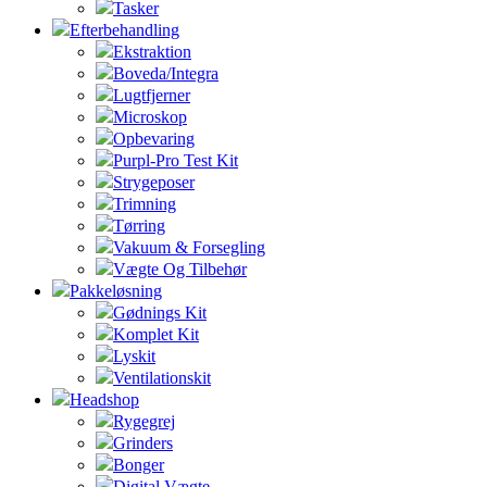
Tasker
Efterbehandling
Ekstraktion
Boveda/Integra
Lugtfjerner
Microskop
Opbevaring
Purpl-Pro Test Kit
Strygeposer
Trimning
Tørring
Vakuum & Forsegling
Vægte Og Tilbehør
Pakkeløsning
Gødnings Kit
Komplet Kit
Lyskit
Ventilationskit
Headshop
Rygegrej
Grinders
Bonger
Digital Vægte