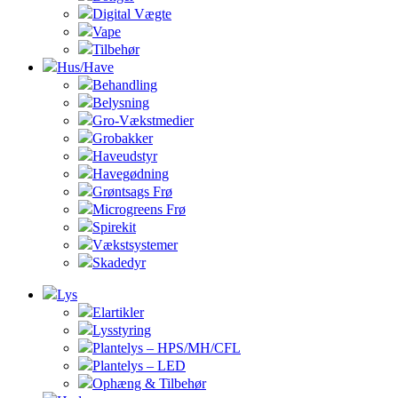
Digital Vægte
Vape
Tilbehør
Hus/Have
Behandling
Belysning
Gro-Vækstmedier
Grobakker
Haveudstyr
Havegødning
Grøntsags Frø
Microgreens Frø
Spirekit
Vækstsystemer
Skadedyr
Lys
Elartikler
Lysstyring
Plantelys – HPS/MH/CFL
Plantelys – LED
Ophæng & Tilbehør