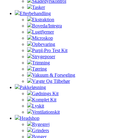
Skadedyrskontrol
Tasker
Efterbehandling
Ekstraktion
Boveda/Integra
Lugtfjerner
Microskop
Opbevaring
Purpl-Pro Test Kit
Strygeposer
Trimning
Tørring
Vakuum & Forsegling
Vægte Og Tilbehør
Pakkeløsning
Gødnings Kit
Komplet Kit
Lyskit
Ventilationskit
Headshop
Rygegrej
Grinders
Bonger