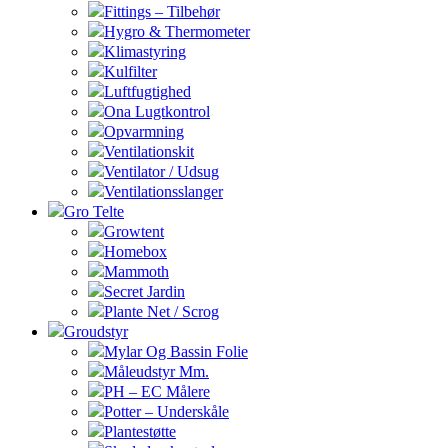
Fittings – Tilbehør
Hygro & Thermometer
Klimastyring
Kulfilter
Luftfugtighed
Ona Lugtkontrol
Opvarmning
Ventilationskit
Ventilator / Udsug
Ventilationsslanger
Gro Telte
Growtent
Homebox
Mammoth
Secret Jardin
Plante Net / Scrog
Groudstyr
Mylar Og Bassin Folie
Måleudstyr Mm.
PH – EC Målere
Potter – Underskåle
Plantestøtte