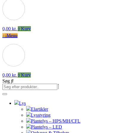
0,00
kr.
Kurv
0
Menu
0,00
kr.
Kurv
0
Søg
Lys
Elartikler
Lysstyring
Plantelys – HPS/MH/CFL
Plantelys – LED
Ophæng & Tilbehør