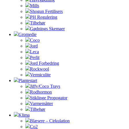
Mills
Shogun Fertilisers
PH Regulering
Tilbehør
Gødnings Skemaer
Gromedie
Coco
Jord
Leca
Perlit
Jord Forbedring
Rockwool
Vermiculite
Plantestart
Jiffy/Coco Trays
Rodhormon
Stiklinge Propogator
Varmemåtter
Tilbehør
Klima
Blæsere – Cirkulation
Co2