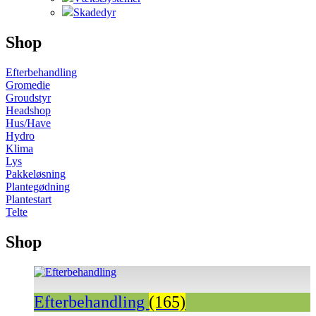
Skadedyr
Shop
Efterbehandling
Gromedie
Groudstyr
Headshop
Hus/Have
Hydro
Klima
Lys
Pakkeløsning
Plantegødning
Plantestart
Telte
Shop
Efterbehandling
(165)