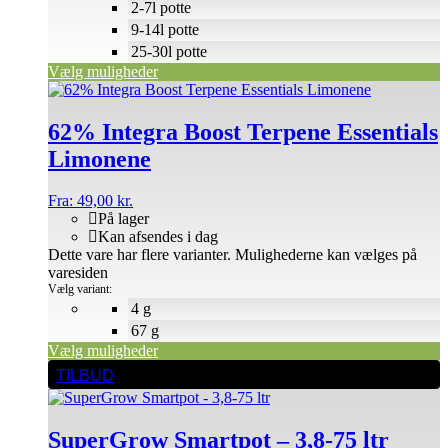
2-7l potte
9-14l potte
25-30l potte
Vælg muligheder
62% Integra Boost Terpene Essentials
Limonene
Fra:
49,00
kr.
På lager
Kan afsendes i dag
Dette vare har flere varianter. Mulighederne kan vælges på
varesiden
Vælg variant:
4 g
67 g
Vælg muligheder
TILBUD
SuperGrow Smartpot – 3,8-75 ltr