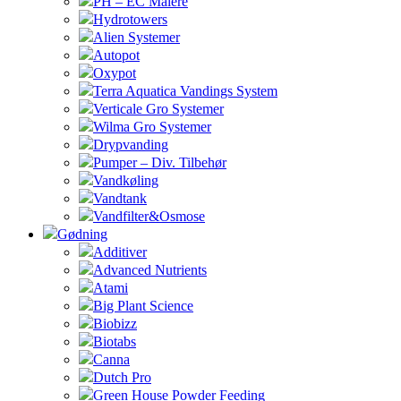
PH – EC Målere
Hydrotowers
Alien Systemer
Autopot
Oxypot
Terra Aquatica Vandings System
Verticale Gro Systemer
Wilma Gro Systemer
Drypvanding
Pumper – Div. Tilbehør
Vandkøling
Vandtank
Vandfilter&Osmose
Gødning
Additiver
Advanced Nutrients
Atami
Big Plant Science
Biobizz
Biotabs
Canna
Dutch Pro
Green House Powder Feeding