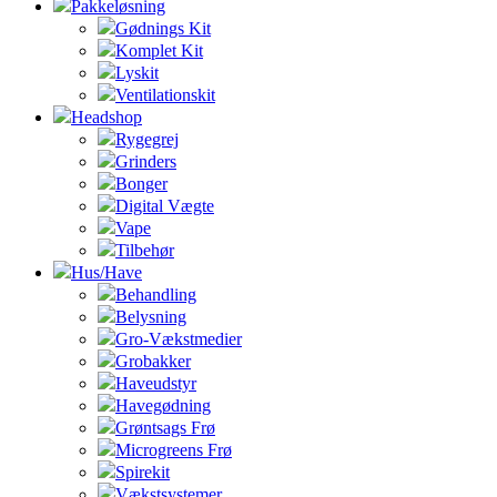
Pakkeløsning
Gødnings Kit
Komplet Kit
Lyskit
Ventilationskit
Headshop
Rygegrej
Grinders
Bonger
Digital Vægte
Vape
Tilbehør
Hus/Have
Behandling
Belysning
Gro-Vækstmedier
Grobakker
Haveudstyr
Havegødning
Grøntsags Frø
Microgreens Frø
Spirekit
Vækstsystemer