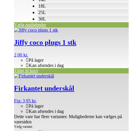
18L
25L
30L
Vælg muligheder
Jiffy coco plugs 1 stk
2,00
kr.
På lager
Kan afsendes i dag
Tilføj til kurv
Firkantet underskål
Fra:
3,95
kr.
På lager
Kan afsendes i dag
Dette vare har flere varianter. Mulighederne kan vælges på
varesiden
Vælg variant: