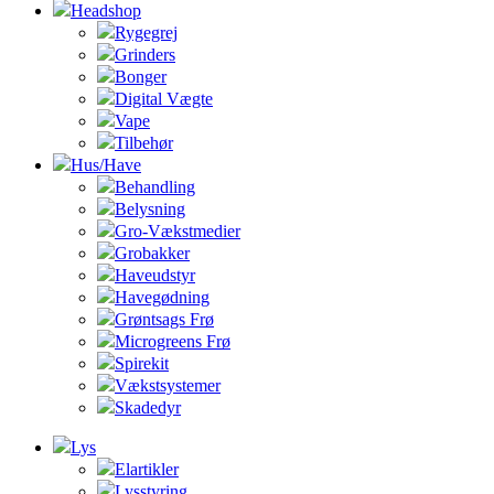
Headshop
Rygegrej
Grinders
Bonger
Digital Vægte
Vape
Tilbehør
Hus/Have
Behandling
Belysning
Gro-Vækstmedier
Grobakker
Haveudstyr
Havegødning
Grøntsags Frø
Microgreens Frø
Spirekit
Vækstsystemer
Skadedyr
Lys
Elartikler
Lysstyring