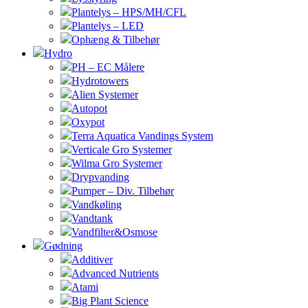
Plantelys – HPS/MH/CFL
Plantelys – LED
Ophæng & Tilbehør
Hydro
PH – EC Målere
Hydrotowers
Alien Systemer
Autopot
Oxypot
Terra Aquatica Vandings System
Verticale Gro Systemer
Wilma Gro Systemer
Drypvanding
Pumper – Div. Tilbehør
Vandkøling
Vandtank
Vandfilter&Osmose
Gødning
Additiver
Advanced Nutrients
Atami
Big Plant Science