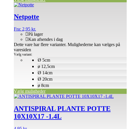
Netpotte
Fra:
2,95
kr.
På lager
Kan afsendes i dag
Dette vare har flere varianter. Mulighederne kan vælges på
varesiden
Vælg variant:
Ø 5cm
ø 12,5cm
Ø 14cm
Ø 20cm
ø 8cm
Vælg muligheder
ANTISPIRAL PLANTE POTTE
10X10X17 -1.4L
4,95
kr.