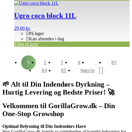
Ugro coco block 11L
29,00
kr.
På lager
Kan afsendes i dag
Tilføj til kurv
1
2
3
4
…
83
84
85
Næste
🌱 Alt til Din Indendørs Dyrkning –
Hurtig Levering og Bedste Priser! 🚀
Velkommen til GorillaGrow.dk – Din
One-Stop Growshop
Optimal Belysning til Din Indendørs Have
Hos GorillaGrow.dk forstår vi vigtigheden af korrekt belysning for