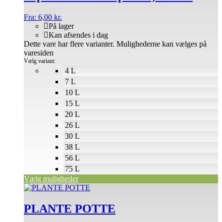
Fra:
6,00
kr.
På lager
Kan afsendes i dag
Dette vare har flere varianter. Mulighederne kan vælges på
varesiden
Vælg variant:
4 L
7 L
10 L
15 L
20 L
26 L
30 L
38 L
56 L
75 L
Vælg muligheder
PLANTE POTTE