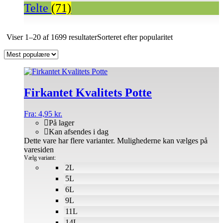
Telte
(71)
Viser 1–20 af 1699 resultater
Sorteret efter popularitet
Firkantet Kvalitets Potte
Fra:
4,95
kr.
På lager
Kan afsendes i dag
Dette vare har flere varianter. Mulighederne kan vælges på
varesiden
Vælg variant:
2L
5L
6L
9L
11L
14L