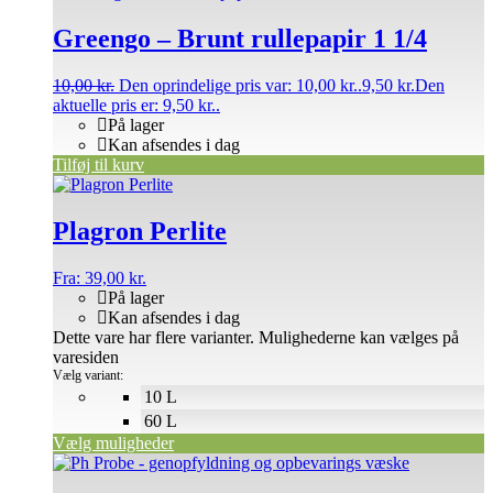
Greengo – Brunt rullepapir 1 1/4
10,00
kr.
Den oprindelige pris var: 10,00 kr..
9,50
kr.
Den
aktuelle pris er: 9,50 kr..
På lager
Kan afsendes i dag
Tilføj til kurv
Plagron Perlite
Fra:
39,00
kr.
På lager
Kan afsendes i dag
Dette vare har flere varianter. Mulighederne kan vælges på
varesiden
Vælg variant:
10 L
60 L
Vælg muligheder