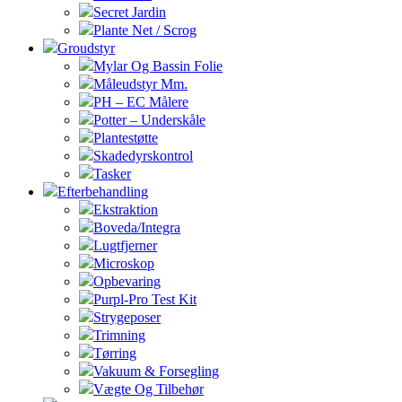
Secret Jardin
Plante Net / Scrog
Groudstyr
Mylar Og Bassin Folie
Måleudstyr Mm.
PH – EC Målere
Potter – Underskåle
Plantestøtte
Skadedyrskontrol
Tasker
Efterbehandling
Ekstraktion
Boveda/Integra
Lugtfjerner
Microskop
Opbevaring
Purpl-Pro Test Kit
Strygeposer
Trimning
Tørring
Vakuum & Forsegling
Vægte Og Tilbehør