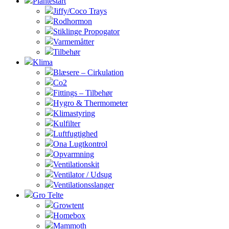
Plantestart
Jiffy/Coco Trays
Rodhormon
Stiklinge Propogator
Varmemåtter
Tilbehør
Klima
Blæsere – Cirkulation
Co2
Fittings – Tilbehør
Hygro & Thermometer
Klimastyring
Kulfilter
Luftfugtighed
Ona Lugtkontrol
Opvarmning
Ventilationskit
Ventilator / Udsug
Ventilationsslanger
Gro Telte
Growtent
Homebox
Mammoth