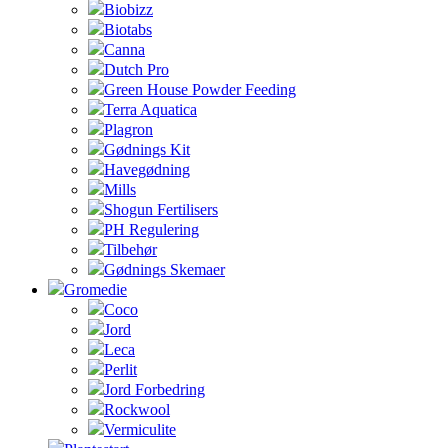
Biobizz
Biotabs
Canna
Dutch Pro
Green House Powder Feeding
Terra Aquatica
Plagron
Gødnings Kit
Havegødning
Mills
Shogun Fertilisers
PH Regulering
Tilbehør
Gødnings Skemaer
Gromedie
Coco
Jord
Leca
Perlit
Jord Forbedring
Rockwool
Vermiculite