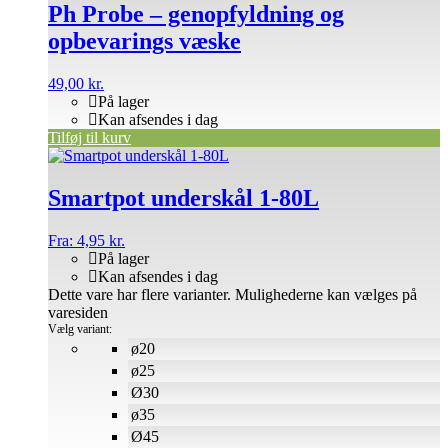
Ph Probe – genopfyldning og
opbevarings væske
49,00
kr.
På lager
Kan afsendes i dag
Tilføj til kurv
Smartpot underskål 1-80L
Fra:
4,95
kr.
På lager
Kan afsendes i dag
Dette vare har flere varianter. Mulighederne kan vælges på
varesiden
Vælg variant:
ø20
ø25
Ø30
ø35
Ø45