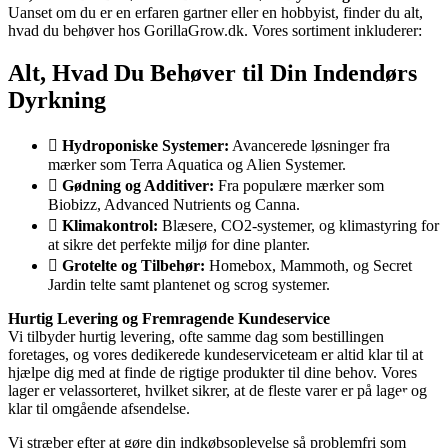
Uanset om du er en erfaren gartner eller en hobbyist, finder du alt,
hvad du behøver hos GorillaGrow.dk. Vores sortiment inkluderer:
Alt, Hvad Du Behøver til Din Indendørs
Dyrkning
Hydroponiske Systemer:
Avancerede løsninger fra
mærker som Terra Aquatica og Alien Systemer.
Gødning og Additiver:
Fra populære mærker som
Biobizz, Advanced Nutrients og Canna.
Klimakontrol:
Blæsere, CO2-systemer, og klimastyring for
at sikre det perfekte miljø for dine planter.
Grotelte og Tilbehør:
Homebox, Mammoth, og Secret
Jardin telte samt plantenet og scrog systemer.
Hurtig Levering og Fremragende Kundeservice
Vi tilbyder hurtig levering, ofte samme dag som bestillingen
foretages, og vores dedikerede kundeserviceteam er altid klar til at
hjælpe dig med at finde de rigtige produkter til dine behov. Vores
lager er velassorteret, hvilket sikrer, at de fleste varer er på lager og
klar til omgående afsendelse.
Vi stræber efter at gøre din indkøbsoplevelse så problemfri som