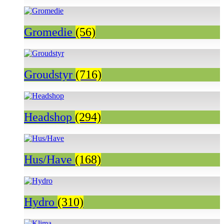
Gromedie
(56)
Groudstyr
(716)
Headshop
(294)
Hus/Have
(168)
Hydro
(310)