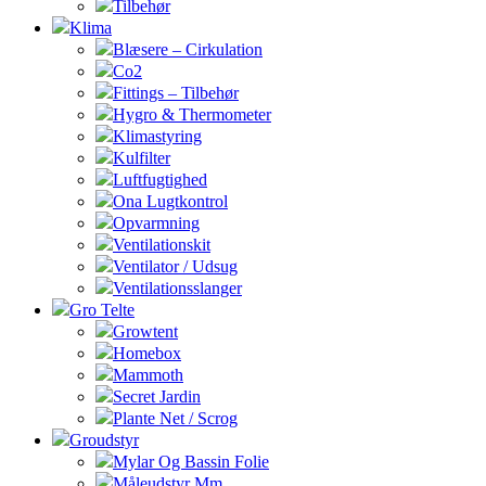
Tilbehør
Klima
Blæsere – Cirkulation
Co2
Fittings – Tilbehør
Hygro & Thermometer
Klimastyring
Kulfilter
Luftfugtighed
Ona Lugtkontrol
Opvarmning
Ventilationskit
Ventilator / Udsug
Ventilationsslanger
Gro Telte
Growtent
Homebox
Mammoth
Secret Jardin
Plante Net / Scrog
Groudstyr
Mylar Og Bassin Folie
Måleudstyr Mm.