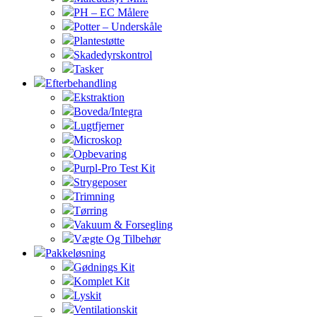
PH – EC Målere
Potter – Underskåle
Plantestøtte
Skadedyrskontrol
Tasker
Efterbehandling
Ekstraktion
Boveda/Integra
Lugtfjerner
Microskop
Opbevaring
Purpl-Pro Test Kit
Strygeposer
Trimning
Tørring
Vakuum & Forsegling
Vægte Og Tilbehør
Pakkeløsning
Gødnings Kit
Komplet Kit
Lyskit
Ventilationskit