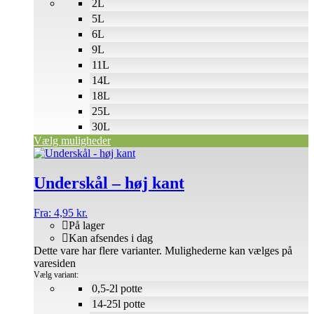
2L
5L
6L
9L
11L
14L
18L
25L
30L
Vælg muligheder
Underskål – høj kant
Fra:
4,95
kr.
På lager
Kan afsendes i dag
Dette vare har flere varianter. Mulighederne kan vælges på
varesiden
Vælg variant:
0,5-2l potte
14-25l potte