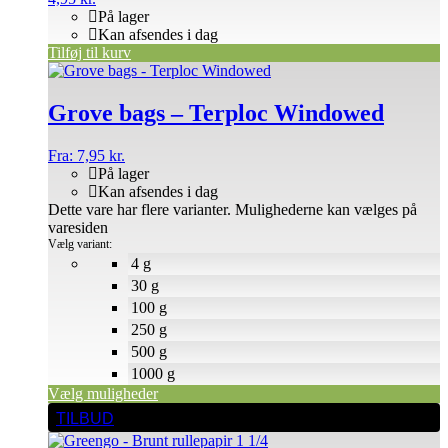
På lager
Kan afsendes i dag
Tilføj til kurv
Grove bags – Terploc Windowed
Fra:
7,95
kr.
På lager
Kan afsendes i dag
Dette vare har flere varianter. Mulighederne kan vælges på
varesiden
Vælg variant:
4 g
30 g
100 g
250 g
500 g
1000 g
Vælg muligheder
TILBUD