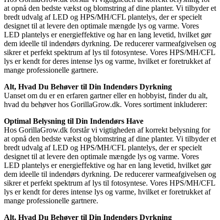
at opnå den bedste vækst og blomstring af dine planter. Vi tilbyder et
bredt udvalg af LED og HPS/MH/CFL plantelys, der er specielt
designet til at levere den optimale mængde lys og varme. Vores
LED plantelys er energieffektive og har en lang levetid, hvilket gør
dem ideelle til indendørs dyrkning. De reducerer varmeafgivelsen og
sikrer et perfekt spektrum af lys til fotosyntese. Vores HPS/MH/CFL
lys er kendt for deres intense lys og varme, hvilket er foretrukket af
mange professionelle gartnere.
Alt, Hvad Du Behøver til Din Indendørs Dyrkning
Uanset om du er en erfaren gartner eller en hobbyist, finder du alt,
hvad du behøver hos GorillaGrow.dk. Vores sortiment inkluderer:
Optimal Belysning til Din Indendørs Have
Hos GorillaGrow.dk forstår vi vigtigheden af korrekt belysning for
at opnå den bedste vækst og blomstring af dine planter. Vi tilbyder et
bredt udvalg af LED og HPS/MH/CFL plantelys, der er specielt
designet til at levere den optimale mængde lys og varme. Vores
LED plantelys er energieffektive og har en lang levetid, hvilket gør
dem ideelle til indendørs dyrkning. De reducerer varmeafgivelsen og
sikrer et perfekt spektrum af lys til fotosyntese. Vores HPS/MH/CFL
lys er kendt for deres intense lys og varme, hvilket er foretrukket af
mange professionelle gartnere.
Alt, Hvad Du Behøver til Din Indendørs Dyrkning