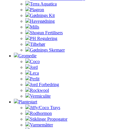
Terra Aquatica
Plagron
Gødnings Kit
Havegødning
Mills
Shogun Fertilisers
PH Regulering
Tilbehør
Gødnings Skemaer
Gromedie
Coco
Jord
Leca
Perlit
Jord Forbedring
Rockwool
Vermiculite
Plantestart
Jiffy/Coco Trays
Rodhormon
Stiklinge Propogator
Varmemåtter