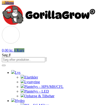
Menu
0,00
kr.
Kurv
0
Søg
Lys
Elartikler
Lysstyring
Plantelys – HPS/MH/CFL
Plantelys – LED
Ophæng & Tilbehør
Hydro