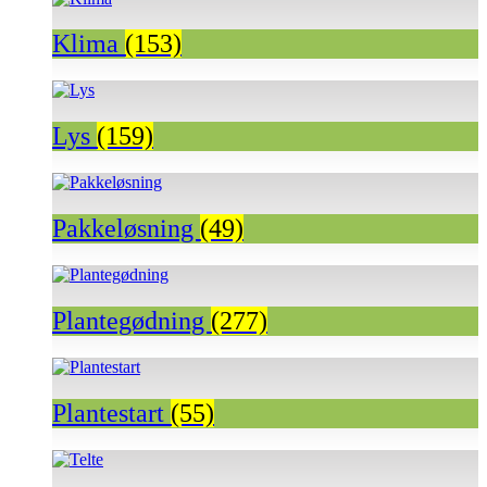
Klima
(153)
Lys
(159)
Pakkeløsning
(49)
Plantegødning
(277)
Plantestart
(55)