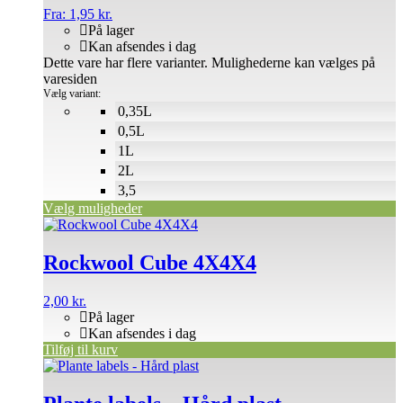
Fra:
1,95
kr.
På lager
Kan afsendes i dag
Dette vare har flere varianter. Mulighederne kan vælges på
varesiden
Vælg variant:
0,35L
0,5L
1L
2L
3,5
Vælg muligheder
Rockwool Cube 4X4X4
2,00
kr.
På lager
Kan afsendes i dag
Tilføj til kurv