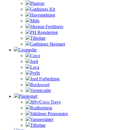
Plagron
Gødnings Kit
Havegødning
Mills
Shogun Fertilisers
PH Regulering
Tilbehør
Gødnings Skemaer
Gromedie
Coco
Jord
Leca
Perlit
Jord Forbedring
Rockwool
Vermiculite
Plantestart
Jiffy/Coco Trays
Rodhormon
Stiklinge Propogator
Varmemåtter
Tilbehør