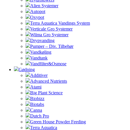
Alien Systemer
Autopot
Oxypot
Terra Aquatica Vandings System
Verticale Gro Systemer
Wilma Gro Systemer
Drypvanding
Pumper – Div. Tilbehør
Vandkøling
Vandtank
Vandfilter&Osmose
Gødning
Additiver
Advanced Nutrients
Atami
Big Plant Science
Biobizz
Biotabs
Canna
Dutch Pro
Green House Powder Feeding
Terra Aquatica