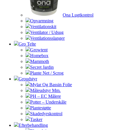
Ona Lugtkontrol
Opvarmning
Ventilationskit
Ventilator / Udsug
Ventilationsslanger
Gro Telte
Growtent
Homebox
Mammoth
Secret Jardin
Plante Net / Scrog
Groudstyr
Mylar Og Bassin Folie
Måleudstyr Mm.
PH – EC Målere
Potter – Underskåle
Plantestøtte
Skadedyrskontrol
Tasker
Efterbehandling