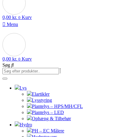
0,00
kr.
Kurv
0
Menu
0,00
kr.
Kurv
0
Søg
Lys
Elartikler
Lysstyring
Plantelys – HPS/MH/CFL
Plantelys – LED
Ophæng & Tilbehør
Hydro
PH – EC Målere
Hydrotowers