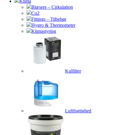
Klima
Blæsere – Cirkulation
Co2
Fittings – Tilbehør
Hygro & Thermometer
Klimastyring
Kulfilter
Luftfugtighed