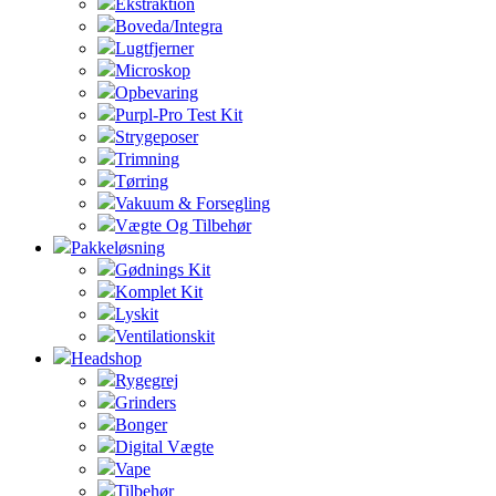
Ekstraktion
Boveda/Integra
Lugtfjerner
Microskop
Opbevaring
Purpl-Pro Test Kit
Strygeposer
Trimning
Tørring
Vakuum & Forsegling
Vægte Og Tilbehør
Pakkeløsning
Gødnings Kit
Komplet Kit
Lyskit
Ventilationskit
Headshop
Rygegrej
Grinders
Bonger
Digital Vægte
Vape
Tilbehør