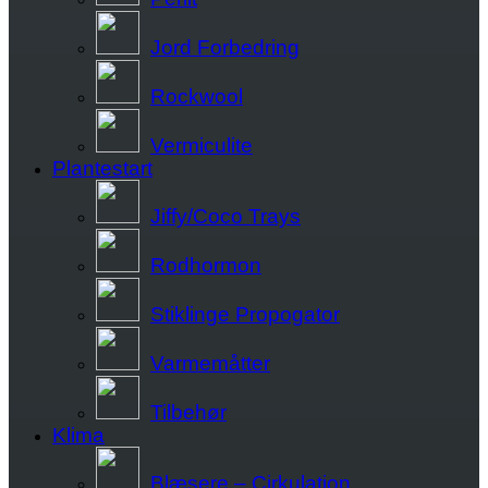
Jord Forbedring
Rockwool
Vermiculite
Plantestart
Jiffy/Coco Trays
Rodhormon
Stiklinge Propogator
Varmemåtter
Tilbehør
Klima
Blæsere – Cirkulation