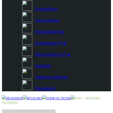
Grobakker
Haveudstyr
Havegødning
Grøntsags Frø
Microgreens Frø
Spirekit
Vækstsystemer
Skadedyr
HEADSHOP
RYGEGREJ
PAPIR OG FILTER
RAW – ‘MAESTRO’
FILTERTIPS