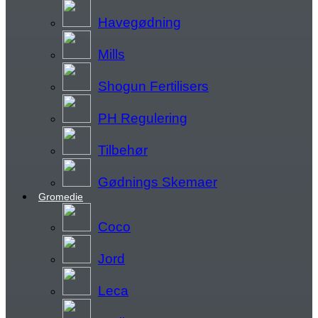
Havegødning
Mills
Shogun Fertilisers
PH Regulering
Tilbehør
Gødnings Skemaer
Gromedie
Coco
Jord
Leca