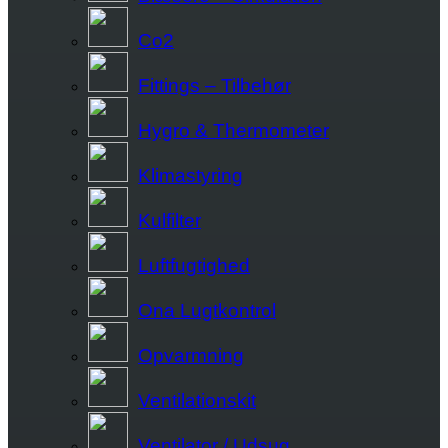
Co2
Fittings – Tilbehør
Hygro & Thermometer
Klimastyring
Kulfilter
Luftfugtighed
Ona Lugtkontrol
Opvarmning
Ventilationskit
Ventilator / Udsug