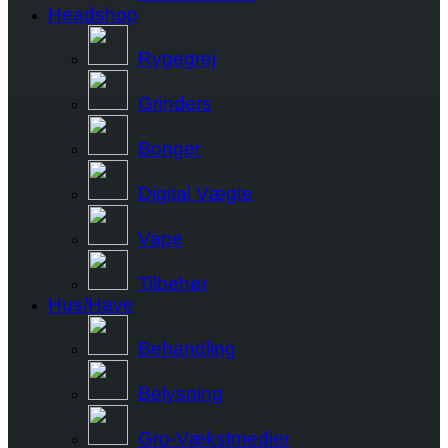
Headshop
Rygegrej
Grinders
Bonger
Digital Vægte
Vape
Tilbehør
Hus/Have
Behandling
Belysning
Gro-Vækstmedier