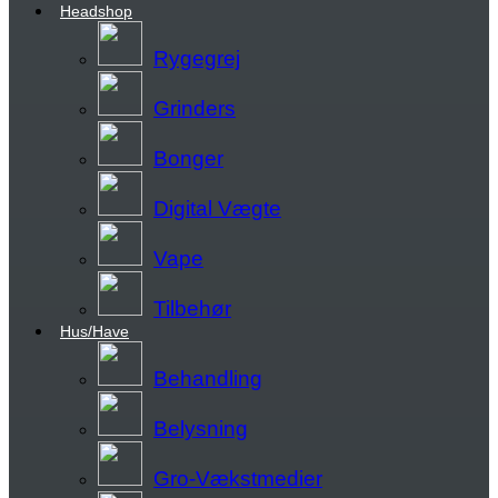
Headshop
Rygegrej
Grinders
Bonger
Digital Vægte
Vape
Tilbehør
Hus/Have
Behandling
Belysning
Gro-Vækstmedier