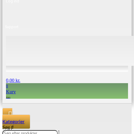
Log ind
Support
0,00
kr.
0
Kurv
Kategorier
Søg