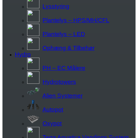
Lysstyring
Plantelys – HPS/MH/CFL
Plantelys – LED
Ophæng & Tilbehør
Hydro
PH – EC Målere
Hydrotowers
Alien Systemer
Autopot
Oxypot
Terra Aquatica Vandings System