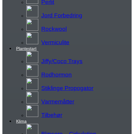
Perlit
Jord Forbedring
Rockwool
Vermiculite
Plantestart
Jiffy/Coco Trays
Rodhormon
Stiklinge Propogator
Varmemåtter
Tilbehør
Klima
Blæsere – Cirkulation