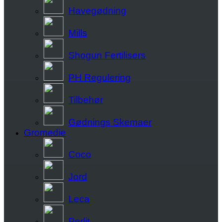
Havegødning
Mills
Shogun Fertilisers
PH Regulering
Tilbehør
Gødnings Skemaer
Gromedie
Coco
Jord
Leca
Perlit