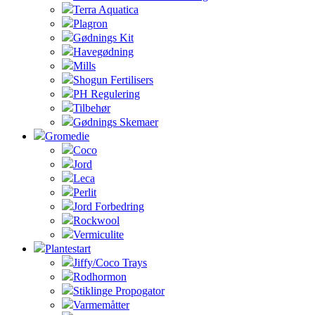
Terra Aquatica
Plagron
Gødnings Kit
Havegødning
Mills
Shogun Fertilisers
PH Regulering
Tilbehør
Gødnings Skemaer
Gromedie
Coco
Jord
Leca
Perlit
Jord Forbedring
Rockwool
Vermiculite
Plantestart
Jiffy/Coco Trays
Rodhormon
Stiklinge Propogator
Varmemåtter