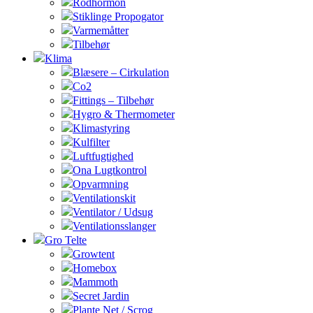
Rodhormon
Stiklinge Propogator
Varmemåtter
Tilbehør
Klima
Blæsere – Cirkulation
Co2
Fittings – Tilbehør
Hygro & Thermometer
Klimastyring
Kulfilter
Luftfugtighed
Ona Lugtkontrol
Opvarmning
Ventilationskit
Ventilator / Udsug
Ventilationsslanger
Gro Telte
Growtent
Homebox
Mammoth
Secret Jardin
Plante Net / Scrog