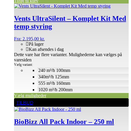
Tilføj til kurv
Vents UltraSilent – Komplet Kit Med
temp styring
Fra:
2.195,00
kr.
På lager
Kan afsendes i dag
Dette vare har flere varianter. Mulighederne kan vælges på
varesiden
Vælg variant:
240 m³/h 100mm
340m³/h 125mm
555 m³/h 160mm
1020 m³/h 200mm
Vælg muligheder
TILBUD
BioBizz All Pack Indoor – 250 ml