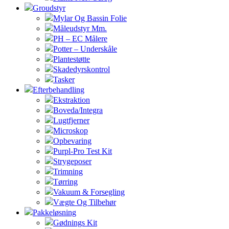
Groudstyr
Mylar Og Bassin Folie
Måleudstyr Mm.
PH – EC Målere
Potter – Underskåle
Plantestøtte
Skadedyrskontrol
Tasker
Efterbehandling
Ekstraktion
Boveda/Integra
Lugtfjerner
Microskop
Opbevaring
Purpl-Pro Test Kit
Strygeposer
Trimning
Tørring
Vakuum & Forsegling
Vægte Og Tilbehør
Pakkeløsning
Gødnings Kit