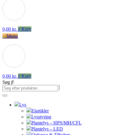
0,00
kr.
Kurv
0
Menu
0,00
kr.
Kurv
0
Søg
Lys
Elartikler
Lysstyring
Plantelys – HPS/MH/CFL
Plantelys – LED
Ophæng & Tilbehør