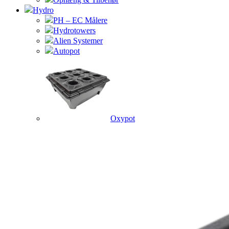
Hydro
PH – EC Målere
Hydrotowers
Alien Systemer
Autopot
Oxypot