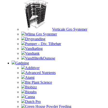
Verticale Gro Systemer
Wilma Gro Systemer
Drypvanding
Pumper – Div. Tilbehør
Vandkøling
Vandtank
Vandfilter&Osmose
Gødning
Additiver
Advanced Nutrients
Atami
Big Plant Science
Biobizz
Biotabs
Canna
Dutch Pro
Green House Powder Feeding