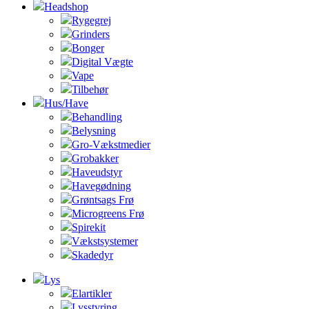
Headshop
Rygegrej
Grinders
Bonger
Digital Vægte
Vape
Tilbehør
Hus/Have
Behandling
Belysning
Gro-Vækstmedier
Grobakker
Haveudstyr
Havegødning
Grøntsags Frø
Microgreens Frø
Spirekit
Vækstsystemer
Skadedyr
Lys
Elartikler
Lysstyring