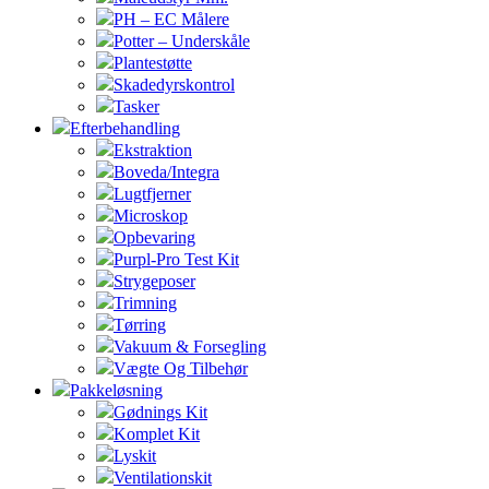
PH – EC Målere
Potter – Underskåle
Plantestøtte
Skadedyrskontrol
Tasker
Efterbehandling
Ekstraktion
Boveda/Integra
Lugtfjerner
Microskop
Opbevaring
Purpl-Pro Test Kit
Strygeposer
Trimning
Tørring
Vakuum & Forsegling
Vægte Og Tilbehør
Pakkeløsning
Gødnings Kit
Komplet Kit
Lyskit
Ventilationskit