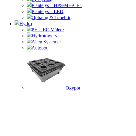
Plantelys – HPS/MH/CFL
Plantelys – LED
Ophæng & Tilbehør
Hydro
PH – EC Målere
Hydrotowers
Alien Systemer
Autopot
Oxypot