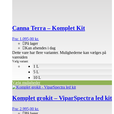
Canna Terra – Komplet Kit
Fra:
1.095,00
kr.
På lager
Kan afsendes i dag
Dette vare har flere varianter. Mulighederne kan vælges på
varesiden
Vælg variant:
1 L
5 L
10 L
Vælg muligheder
Komplet grokit – ViparSpectra led kit
Fra:
2.995,00
kr.
På lager