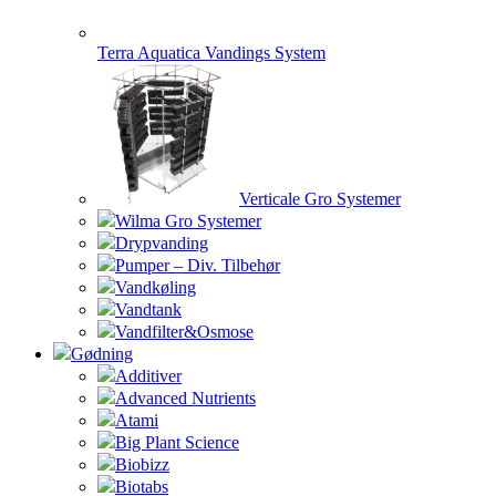
Terra Aquatica Vandings System
Verticale Gro Systemer
Wilma Gro Systemer
Drypvanding
Pumper – Div. Tilbehør
Vandkøling
Vandtank
Vandfilter&Osmose
Gødning
Additiver
Advanced Nutrients
Atami
Big Plant Science
Biobizz
Biotabs