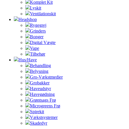
Komplet Kit
Lyskit
Ventilationskit
Headshop
Rygegrej
Grinders
Bonger
Digital Vægte
Vape
Tilbehør
Hus/Have
Behandling
Belysning
Gro-Vækstmedier
Grobakker
Haveudstyr
Havegødning
Grøntsags Frø
Microgreens Frø
Spirekit
Vækstsystemer
Skadedyr