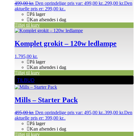
499,00
kr.
Den oprindelige pris var: 499,00 kr..
299,00
kr.
Den
aktuelle pris er: 299,00 kr..
På lager
Kan afsendes i dag
Tilføj til kurv
Komplet grokit – 120w ledlampe
1.795,00
kr.
På lager
Kan afsendes i dag
Tilføj til kurv
TILBUD
Mills – Starter Pack
495,00
kr.
Den oprindelige pris var: 495,00 kr..
399,00
kr.
Den
aktuelle pris er: 399,00 kr..
På lager
Kan afsendes i dag
Tilføj til kurv