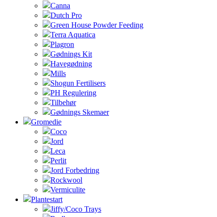
Canna
Dutch Pro
Green House Powder Feeding
Terra Aquatica
Plagron
Gødnings Kit
Havegødning
Mills
Shogun Fertilisers
PH Regulering
Tilbehør
Gødnings Skemaer
Gromedie
Coco
Jord
Leca
Perlit
Jord Forbedring
Rockwool
Vermiculite
Plantestart
Jiffy/Coco Trays