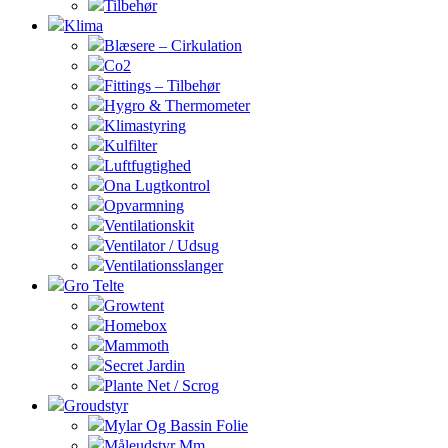
Tilbehør
Klima
Blæsere – Cirkulation
Co2
Fittings – Tilbehør
Hygro & Thermometer
Klimastyring
Kulfilter
Luftfugtighed
Ona Lugtkontrol
Opvarmning
Ventilationskit
Ventilator / Udsug
Ventilationsslanger
Gro Telte
Growtent
Homebox
Mammoth
Secret Jardin
Plante Net / Scrog
Groudstyr
Mylar Og Bassin Folie
Måleudstyr Mm.