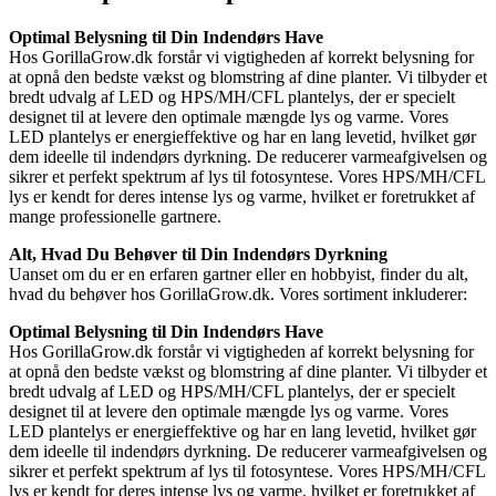
Optimal Belysning til Din Indendørs Have
Hos GorillaGrow.dk forstår vi vigtigheden af korrekt belysning for
at opnå den bedste vækst og blomstring af dine planter. Vi tilbyder et
bredt udvalg af LED og HPS/MH/CFL plantelys, der er specielt
designet til at levere den optimale mængde lys og varme. Vores
LED plantelys er energieffektive og har en lang levetid, hvilket gør
dem ideelle til indendørs dyrkning. De reducerer varmeafgivelsen og
sikrer et perfekt spektrum af lys til fotosyntese. Vores HPS/MH/CFL
lys er kendt for deres intense lys og varme, hvilket er foretrukket af
mange professionelle gartnere.
Alt, Hvad Du Behøver til Din Indendørs Dyrkning
Uanset om du er en erfaren gartner eller en hobbyist, finder du alt,
hvad du behøver hos GorillaGrow.dk. Vores sortiment inkluderer:
Optimal Belysning til Din Indendørs Have
Hos GorillaGrow.dk forstår vi vigtigheden af korrekt belysning for
at opnå den bedste vækst og blomstring af dine planter. Vi tilbyder et
bredt udvalg af LED og HPS/MH/CFL plantelys, der er specielt
designet til at levere den optimale mængde lys og varme. Vores
LED plantelys er energieffektive og har en lang levetid, hvilket gør
dem ideelle til indendørs dyrkning. De reducerer varmeafgivelsen og
sikrer et perfekt spektrum af lys til fotosyntese. Vores HPS/MH/CFL
lys er kendt for deres intense lys og varme, hvilket er foretrukket af