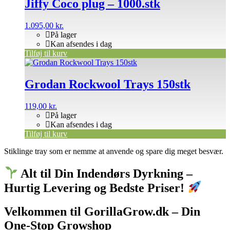
Jiffy Coco plug – 1000.stk
1.095,00
kr.
På lager
Kan afsendes i dag
Tilføj til kurv
Grodan Rockwool Trays 150stk
119,00
kr.
På lager
Kan afsendes i dag
Tilføj til kurv
Stiklinge tray som er nemme at anvende og spare dig meget besvær.
Alt til Din Indendørs Dyrkning –
Hurtig Levering og Bedste Priser!
Velkommen til GorillaGrow.dk – Din
One-Stop Growshop