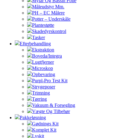
Mylar Og Bassin Folie
Måleudstyr Mm.
PH – EC Målere
Potter – Underskåle
Plantestøtte
Skadedyrskontrol
Tasker
Efterbehandling
Ekstraktion
Boveda/Integra
Lugtfjerner
Microskop
Opbevaring
Purpl-Pro Test Kit
Strygeposer
Trimning
Tørring
Vakuum & Forsegling
Vægte Og Tilbehør
Pakkeløsning
Gødnings Kit
Komplet Kit
Lyskit