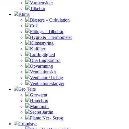
Varmemåtter
Tilbehør
Klima
Blæsere – Cirkulation
Co2
Fittings – Tilbehør
Hygro & Thermometer
Klimastyring
Kulfilter
Luftfugtighed
Ona Lugtkontrol
Opvarmning
Ventilationskit
Ventilator / Udsug
Ventilationsslanger
Gro Telte
Growtent
Homebox
Mammoth
Secret Jardin
Plante Net / Scrog
Groudstyr