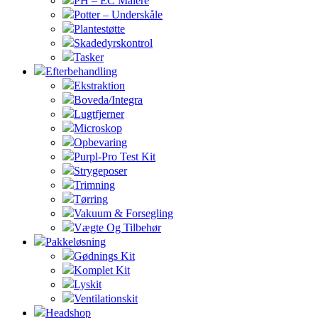
PH – EC Målere
Potter – Underskåle
Plantestøtte
Skadedyrskontrol
Tasker
Efterbehandling
Ekstraktion
Boveda/Integra
Lugtfjerner
Microskop
Opbevaring
Purpl-Pro Test Kit
Strygeposer
Trimning
Tørring
Vakuum & Forsegling
Vægte Og Tilbehør
Pakkeløsning
Gødnings Kit
Komplet Kit
Lyskit
Ventilationskit
Headshop