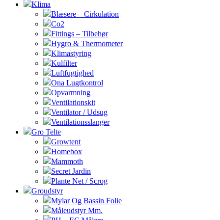
Klima
Blæsere – Cirkulation
Co2
Fittings – Tilbehør
Hygro & Thermometer
Klimastyring
Kulfilter
Luftfugtighed
Ona Lugtkontrol
Opvarmning
Ventilationskit
Ventilator / Udsug
Ventilationsslanger
Gro Telte
Growtent
Homebox
Mammoth
Secret Jardin
Plante Net / Scrog
Groudstyr
Mylar Og Bassin Folie
Måleudstyr Mm.