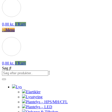
0,00
kr.
Kurv
0
Menu
0,00
kr.
Kurv
0
Søg
Lys
Elartikler
Lysstyring
Plantelys – HPS/MH/CFL
Plantelys – LED
Ophæng & Tilbehør