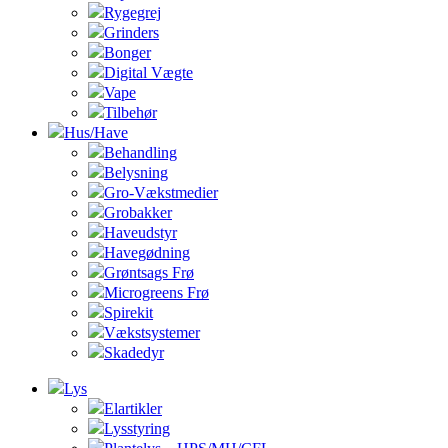
Rygegrej
Grinders
Bonger
Digital Vægte
Vape
Tilbehør
Hus/Have
Behandling
Belysning
Gro-Vækstmedier
Grobakker
Haveudstyr
Havegødning
Grøntsags Frø
Microgreens Frø
Spirekit
Vækstsystemer
Skadedyr
Lys
Elartikler
Lysstyring