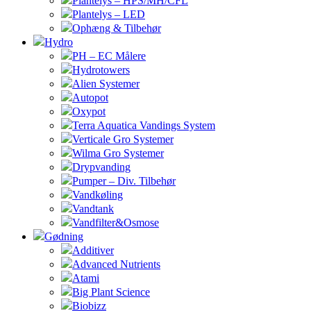
Plantelys – HPS/MH/CFL
Plantelys – LED
Ophæng & Tilbehør
Hydro
PH – EC Målere
Hydrotowers
Alien Systemer
Autopot
Oxypot
Terra Aquatica Vandings System
Verticale Gro Systemer
Wilma Gro Systemer
Drypvanding
Pumper – Div. Tilbehør
Vandkøling
Vandtank
Vandfilter&Osmose
Gødning
Additiver
Advanced Nutrients
Atami
Big Plant Science
Biobizz