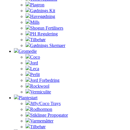
Plagron
Gødnings Kit
Havegødning
Mills
Shogun Fertilisers
PH Regulering
Tilbehør
Gødnings Skemaer
Gromedie
Coco
Jord
Leca
Perlit
Jord Forbedring
Rockwool
Vermiculite
Plantestart
Jiffy/Coco Trays
Rodhormon
Stiklinge Propogator
Varmemåtter
Tilbehør