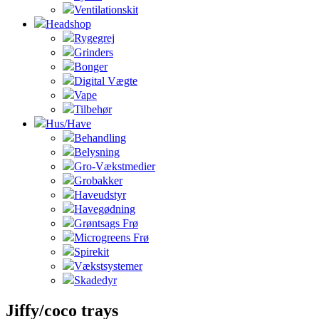
Ventilationskit
Headshop
Rygegrej
Grinders
Bonger
Digital Vægte
Vape
Tilbehør
Hus/Have
Behandling
Belysning
Gro-Vækstmedier
Grobakker
Haveudstyr
Havegødning
Grøntsags Frø
Microgreens Frø
Spirekit
Vækstsystemer
Skadedyr
Jiffy/coco trays