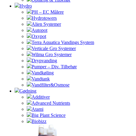
Hydro
PH – EC Målere
Hydrotowers
Alien Systemer
Autopot
Oxypot
Terra Aquatica Vandings System
Verticale Gro Systemer
Wilma Gro Systemer
Drypvanding
Pumper – Div. Tilbehør
Vandkøling
Vandtank
Vandfilter&Osmose
Gødning
Additiver
Advanced Nutrients
Atami
Big Plant Science
Biobizz