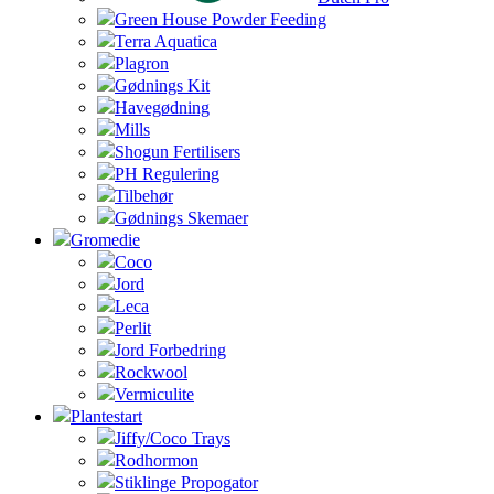
Green House Powder Feeding
Terra Aquatica
Plagron
Gødnings Kit
Havegødning
Mills
Shogun Fertilisers
PH Regulering
Tilbehør
Gødnings Skemaer
Gromedie
Coco
Jord
Leca
Perlit
Jord Forbedring
Rockwool
Vermiculite
Plantestart
Jiffy/Coco Trays
Rodhormon
Stiklinge Propogator