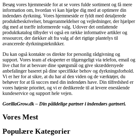
Besøg vores hjemmeside for at se vores fulde sortiment og få mere
information om, hvordan vi kan hjælpe dig med at optimere din
indendørs dyrkning. Vores hjemmeside er fyldt med detaljerede
produktbeskrivelser, brugeranmeldelser og vejledninger, der hjælper
dig med at træffe informerede valg. Udover det omfattende
produktkatalog tilbyder vi også en række informative artikler og
ressourcer, der dækker alt fra valg af det rigtige plantelys til
avancerede dyrkningsteknikker.
Du kan også kontakte os direkte for personlig rådgivning og
support. Vores team af eksperter er tilgængeligt via telefon, email og
live chat for at besvare dine spørgsmål og give skræddersyede
anbefalinger baseret på dine specifikke behov og dyrkningsforhold.
Vi er her for at sikre, at du har al den viden og de værktøjer, du
behøver for at få succes med din indendørs have. Din tilfredshed er
vores højeste prioritet, og vi er dedikerede til at levere enestående
kundeservice og support hele vejen.
GorillaGrow.dk – Din pålidelige partner i indendørs gartneri.
Vores Mest
Populære Kategorier