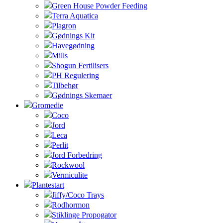
Green House Powder Feeding
Terra Aquatica
Plagron
Gødnings Kit
Havegødning
Mills
Shogun Fertilisers
PH Regulering
Tilbehør
Gødnings Skemaer
Gromedie
Coco
Jord
Leca
Perlit
Jord Forbedring
Rockwool
Vermiculite
Plantestart
Jiffy/Coco Trays
Rodhormon
Stiklinge Propogator