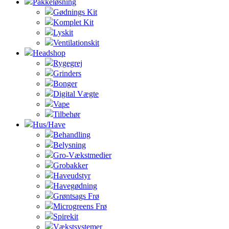
Pakkeløsning
Gødnings Kit
Komplet Kit
Lyskit
Ventilationskit
Headshop
Rygegrej
Grinders
Bonger
Digital Vægte
Vape
Tilbehør
Hus/Have
Behandling
Belysning
Gro-Vækstmedier
Grobakker
Haveudstyr
Havegødning
Grøntsags Frø
Microgreens Frø
Spirekit
Vækstsystemer