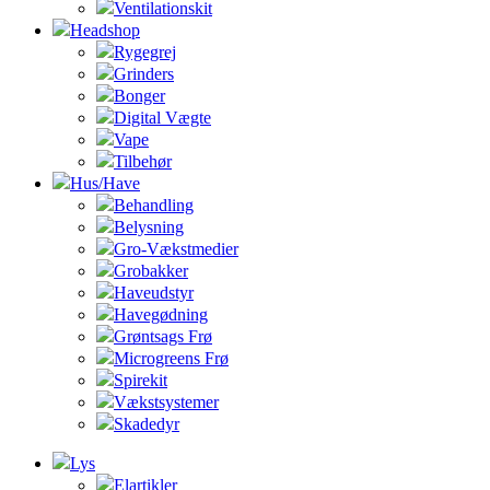
Ventilationskit
Headshop
Rygegrej
Grinders
Bonger
Digital Vægte
Vape
Tilbehør
Hus/Have
Behandling
Belysning
Gro-Vækstmedier
Grobakker
Haveudstyr
Havegødning
Grøntsags Frø
Microgreens Frø
Spirekit
Vækstsystemer
Skadedyr
Lys
Elartikler