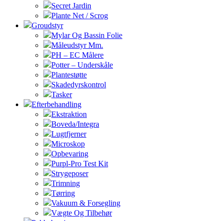
Secret Jardin
Plante Net / Scrog
Groudstyr
Mylar Og Bassin Folie
Måleudstyr Mm.
PH – EC Målere
Potter – Underskåle
Plantestøtte
Skadedyrskontrol
Tasker
Efterbehandling
Ekstraktion
Boveda/Integra
Lugtfjerner
Microskop
Opbevaring
Purpl-Pro Test Kit
Strygeposer
Trimning
Tørring
Vakuum & Forsegling
Vægte Og Tilbehør