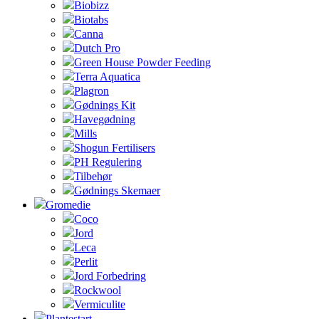
Biobizz
Biotabs
Canna
Dutch Pro
Green House Powder Feeding
Terra Aquatica
Plagron
Gødnings Kit
Havegødning
Mills
Shogun Fertilisers
PH Regulering
Tilbehør
Gødnings Skemaer
Gromedie
Coco
Jord
Leca
Perlit
Jord Forbedring
Rockwool
Vermiculite
Plantestart