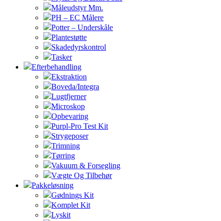
Måleudstyr Mm.
PH – EC Målere
Potter – Underskåle
Plantestøtte
Skadedyrskontrol
Tasker
Efterbehandling
Ekstraktion
Boveda/Integra
Lugtfjerner
Microskop
Opbevaring
Purpl-Pro Test Kit
Strygeposer
Trimning
Tørring
Vakuum & Forsegling
Vægte Og Tilbehør
Pakkeløsning
Gødnings Kit
Komplet Kit
Lyskit