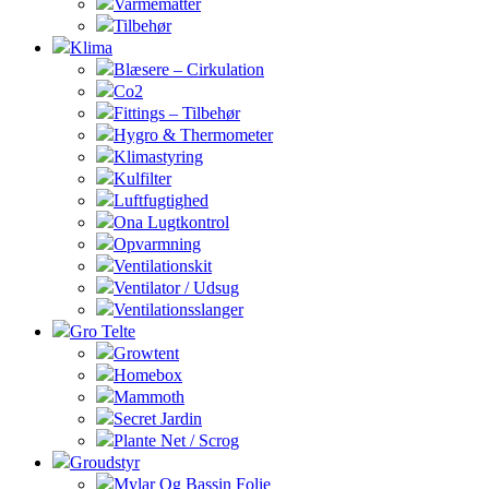
Varmemåtter
Tilbehør
Klima
Blæsere – Cirkulation
Co2
Fittings – Tilbehør
Hygro & Thermometer
Klimastyring
Kulfilter
Luftfugtighed
Ona Lugtkontrol
Opvarmning
Ventilationskit
Ventilator / Udsug
Ventilationsslanger
Gro Telte
Growtent
Homebox
Mammoth
Secret Jardin
Plante Net / Scrog
Groudstyr
Mylar Og Bassin Folie