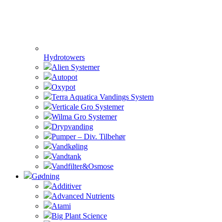
Hydrotowers
Alien Systemer
Autopot
Oxypot
Terra Aquatica Vandings System
Verticale Gro Systemer
Wilma Gro Systemer
Drypvanding
Pumper – Div. Tilbehør
Vandkøling
Vandtank
Vandfilter&Osmose
Gødning
Additiver
Advanced Nutrients
Atami
Big Plant Science