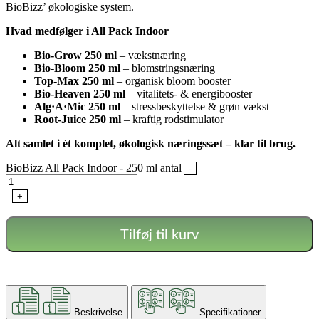
BioBizz’ økologiske system.
Hvad medfølger i All Pack Indoor
Bio-Grow 250 ml
– vækstnæring
Bio-Bloom 250 ml
– blomstringsnæring
Top-Max 250 ml
– organisk bloom booster
Bio-Heaven 250 ml
– vitalitets- & energibooster
Alg·A·Mic 250 ml
– stressbeskyttelse & grøn vækst
Root-Juice 250 ml
– kraftig rodstimulator
Alt samlet i ét komplet, økologisk næringssæt – klar til brug.
BioBizz All Pack Indoor - 250 ml antal
-
+
Tilføj til kurv
Beskrivelse
Specifikationer