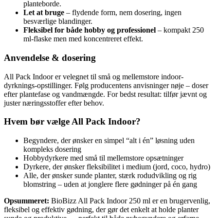
planteborde.
Let at bruge
– flydende form, nem dosering, ingen
besværlige blandinger.
Fleksibel for både hobby og professionel
– kompakt 250
ml-flaske men med koncentreret effekt.
Anvendelse & dosering
All Pack Indoor er velegnet til små og mellemstore indoor-
dyrknings-opstillinger. Følg producentens anvisninger nøje – doser
efter plantefase og vandmængde. For bedst resultat: tilfør jævnt og
juster næringsstoffer efter behov.
Hvem bør vælge All Pack Indoor?
Begyndere, der ønsker en simpel “alt i én” løsning uden
kompleks dosering
Hobbydyrkere med små til mellemstore opsætninger
Dyrkere, der ønsker fleksibilitet i medium (jord, coco, hydro)
Alle, der ønsker sunde planter, stærk rodudvikling og rig
blomstring – uden at jonglere flere gødninger på én gang
Opsummeret:
BioBizz All Pack Indoor 250 ml er en brugervenlig,
fleksibel og effektiv gødning, der gør det enkelt at holde planter