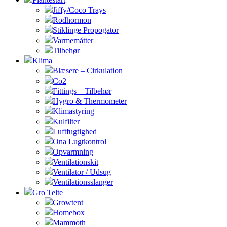
Jiffy/Coco Trays
Rodhormon
Stiklinge Propogator
Varmemåtter
Tilbehør
Klima
Blæsere – Cirkulation
Co2
Fittings – Tilbehør
Hygro & Thermometer
Klimastyring
Kulfilter
Luftfugtighed
Ona Lugtkontrol
Opvarmning
Ventilationskit
Ventilator / Udsug
Ventilationsslanger
Gro Telte
Growtent
Homebox
Mammoth