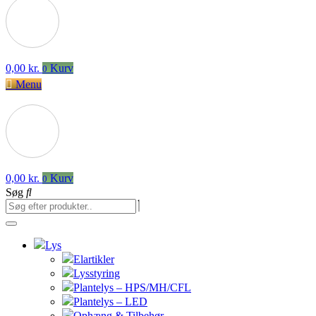
0,00
kr.
Kurv
0
Menu
0,00
kr.
Kurv
0
Søg
Lys
Elartikler
Lysstyring
Plantelys – HPS/MH/CFL
Plantelys – LED
Ophæng & Tilbehør