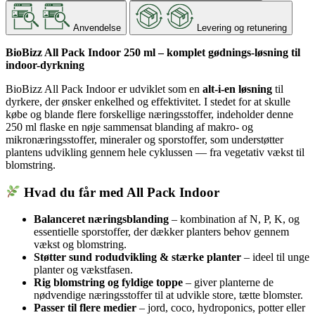
Anvendelse
Levering og retunering
BioBizz All Pack Indoor 250 ml – komplet gødnings-løsning til
indoor-dyrkning
BioBizz All Pack Indoor er udviklet som en
alt-i-en løsning
til
dyrkere, der ønsker enkelhed og effektivitet. I stedet for at skulle
købe og blande flere forskellige næringsstoffer, indeholder denne
250 ml flaske en nøje sammensat blanding af makro- og
mikronæringsstoffer, mineraler og sporstoffer, som understøtter
plantens udvikling gennem hele cyklussen — fra vegetativ vækst til
blomstring.
Hvad du får med All Pack Indoor
Balanceret næringsblanding
– kombination af N, P, K, og
essentielle sporstoffer, der dækker planters behov gennem
vækst og blomstring.
Støtter sund rodudvikling & stærke planter
– ideel til unge
planter og vækstfasen.
Rig blomstring og fyldige toppe
– giver planterne de
nødvendige næringsstoffer til at udvikle store, tætte blomster.
Passer til flere medier
– jord, coco, hydroponics, potter eller