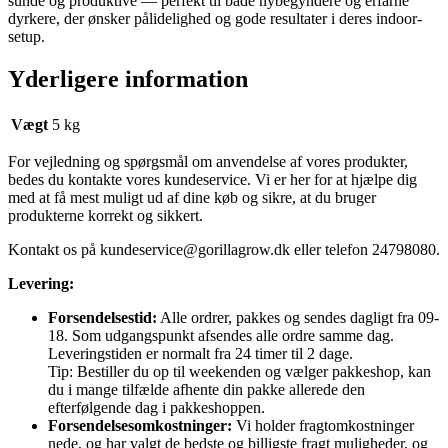
sunde og produktive — perfekt til både nybegyndere og erfarne
dyrkere, der ønsker pålidelighed og gode resultater i deres indoor-
setup.
Yderligere information
Vægt
5 kg
For vejledning og spørgsmål om anvendelse af vores produkter,
bedes du kontakte vores kundeservice. Vi er her for at hjælpe dig
med at få mest muligt ud af dine køb og sikre, at du bruger
produkterne korrekt og sikkert.
Kontakt os på
kundeservice@gorillagrow.dk
eller telefon 24798080.
Levering:
Forsendelsestid:
Alle ordrer, pakkes og sendes dagligt fra 09-
18. Som udgangspunkt afsendes alle ordre samme dag.
Leveringstiden er normalt fra 24 timer til 2 dage.
Tip: Bestiller du op til weekenden og vælger pakkeshop, kan
du i mange tilfælde afhente din pakke allerede den
efterfølgende dag i pakkeshoppen.
Forsendelsesomkostninger:
Vi holder fragtomkostninger
nede, og har valgt de bedste og billigste fragt muligheder, og