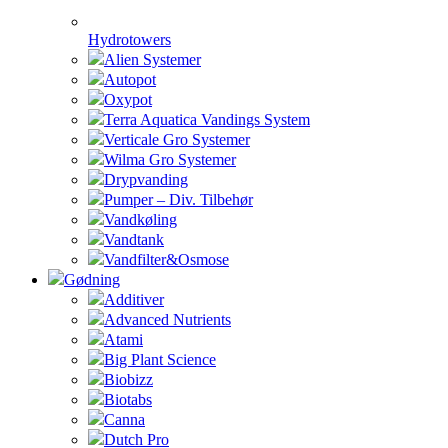
Hydrotowers
Alien Systemer
Autopot
Oxypot
Terra Aquatica Vandings System
Verticale Gro Systemer
Wilma Gro Systemer
Drypvanding
Pumper – Div. Tilbehør
Vandkøling
Vandtank
Vandfilter&Osmose
Gødning
Additiver
Advanced Nutrients
Atami
Big Plant Science
Biobizz
Biotabs
Canna
Dutch Pro