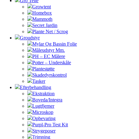
Gro Telte
Growtent
Homebox
Mammoth
Secret Jardin
Plante Net / Scrog
Groudstyr
Mylar Og Bassin Folie
Måleudstyr Mm.
PH – EC Målere
Potter – Underskåle
Plantestøtte
Skadedyrskontrol
Tasker
Efterbehandling
Ekstraktion
Boveda/Integra
Lugtfjerner
Microskop
Opbevaring
Purpl-Pro Test Kit
Strygeposer
Trimning