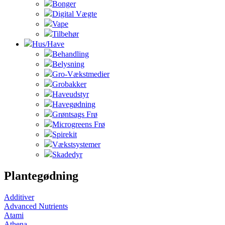
Bonger
Digital Vægte
Vape
Tilbehør
Hus/Have
Behandling
Belysning
Gro-Vækstmedier
Grobakker
Haveudstyr
Havegødning
Grøntsags Frø
Microgreens Frø
Spirekit
Vækstsystemer
Skadedyr
Plantegødning
Additiver
Advanced Nutrients
Atami
Athena