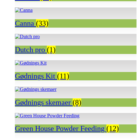
Canna
(33)
Dutch pro
(1)
Gødnings Kit
(11)
Gødnings skemaer
(8)
Green House Powder Feeding
(12)