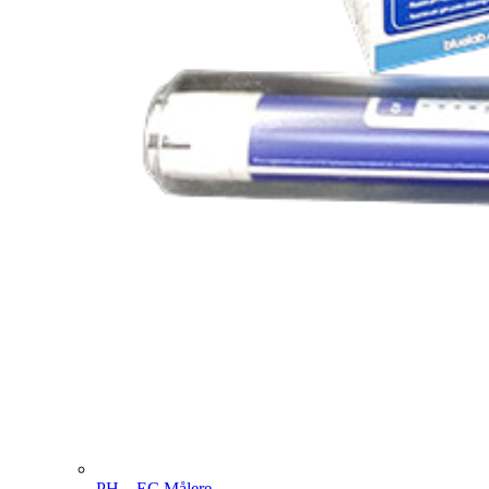
PH – EC Målere