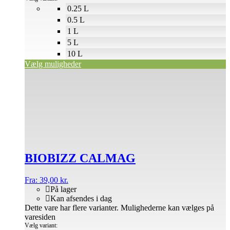
0.25 L
0.5 L
1 L
5 L
10 L
Vælg muligheder
BIOBIZZ CALMAG
Fra:
39,00
kr.
På lager
Kan afsendes i dag
Dette vare har flere varianter. Mulighederne kan vælges på
varesiden
Vælg variant: