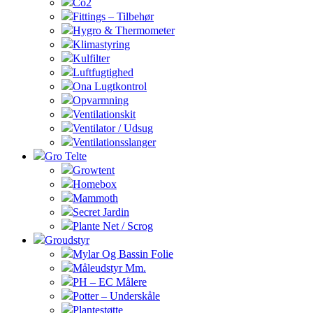
Co2
Fittings – Tilbehør
Hygro & Thermometer
Klimastyring
Kulfilter
Luftfugtighed
Ona Lugtkontrol
Opvarmning
Ventilationskit
Ventilator / Udsug
Ventilationsslanger
Gro Telte
Growtent
Homebox
Mammoth
Secret Jardin
Plante Net / Scrog
Groudstyr
Mylar Og Bassin Folie
Måleudstyr Mm.
PH – EC Målere
Potter – Underskåle
Plantestøtte