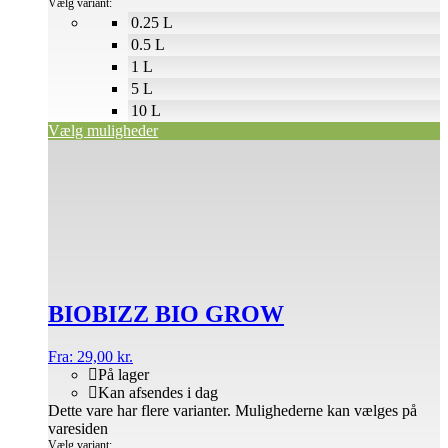
Vælg variant:
0.25 L
0.5 L
1 L
5 L
10 L
Vælg muligheder
BIOBIZZ BIO GROW
Fra:
29,00
kr.
På lager
Kan afsendes i dag
Dette vare har flere varianter. Mulighederne kan vælges på
varesiden
Vælg variant: