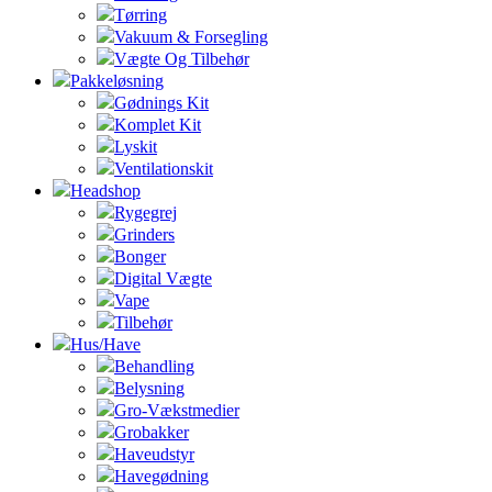
Tørring
Vakuum & Forsegling
Vægte Og Tilbehør
Pakkeløsning
Gødnings Kit
Komplet Kit
Lyskit
Ventilationskit
Headshop
Rygegrej
Grinders
Bonger
Digital Vægte
Vape
Tilbehør
Hus/Have
Behandling
Belysning
Gro-Vækstmedier
Grobakker
Haveudstyr
Havegødning