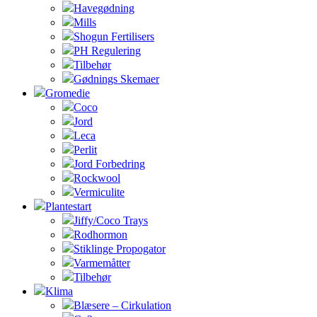
Havegødning
Mills
Shogun Fertilisers
PH Regulering
Tilbehør
Gødnings Skemaer
Gromedie
Coco
Jord
Leca
Perlit
Jord Forbedring
Rockwool
Vermiculite
Plantestart
Jiffy/Coco Trays
Rodhormon
Stiklinge Propogator
Varmemåtter
Tilbehør
Klima
Blæsere – Cirkulation