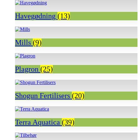
Havegødning
(13)
Mills
(9)
Plagron
(25)
Shogun Fertilisers
(20)
Terra Aquatica
(39)