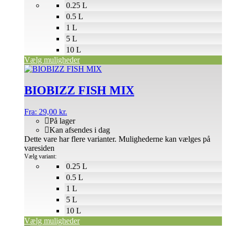
0.25 L
0.5 L
1 L
5 L
10 L
Vælg muligheder
BIOBIZZ FISH MIX
Fra:
29,00
kr.
På lager
Kan afsendes i dag
Dette vare har flere varianter. Mulighederne kan vælges på
varesiden
Vælg variant:
0.25 L
0.5 L
1 L
5 L
10 L
Vælg muligheder