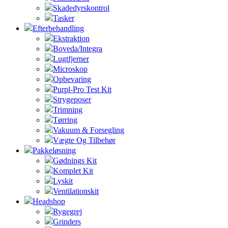
Skadedyrskontrol
Tasker
Efterbehandling
Ekstraktion
Boveda/Integra
Lugtfjerner
Microskop
Opbevaring
Purpl-Pro Test Kit
Strygeposer
Trimning
Tørring
Vakuum & Forsegling
Vægte Og Tilbehør
Pakkeløsning
Gødnings Kit
Komplet Kit
Lyskit
Ventilationskit
Headshop
Rygegrej
Grinders