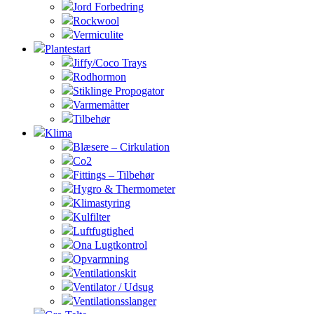
Jord Forbedring
Rockwool
Vermiculite
Plantestart
Jiffy/Coco Trays
Rodhormon
Stiklinge Propogator
Varmemåtter
Tilbehør
Klima
Blæsere – Cirkulation
Co2
Fittings – Tilbehør
Hygro & Thermometer
Klimastyring
Kulfilter
Luftfugtighed
Ona Lugtkontrol
Opvarmning
Ventilationskit
Ventilator / Udsug
Ventilationsslanger