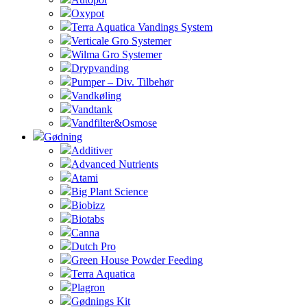
Oxypot
Terra Aquatica Vandings System
Verticale Gro Systemer
Wilma Gro Systemer
Drypvanding
Pumper – Div. Tilbehør
Vandkøling
Vandtank
Vandfilter&Osmose
Gødning
Additiver
Advanced Nutrients
Atami
Big Plant Science
Biobizz
Biotabs
Canna
Dutch Pro
Green House Powder Feeding
Terra Aquatica
Plagron
Gødnings Kit