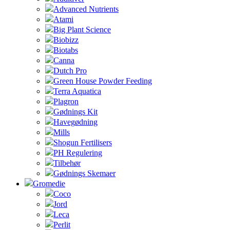
Advanced Nutrients
Atami
Big Plant Science
Biobizz
Biotabs
Canna
Dutch Pro
Green House Powder Feeding
Terra Aquatica
Plagron
Gødnings Kit
Havegødning
Mills
Shogun Fertilisers
PH Regulering
Tilbehør
Gødnings Skemaer
Gromedie
Coco
Jord
Leca
Perlit