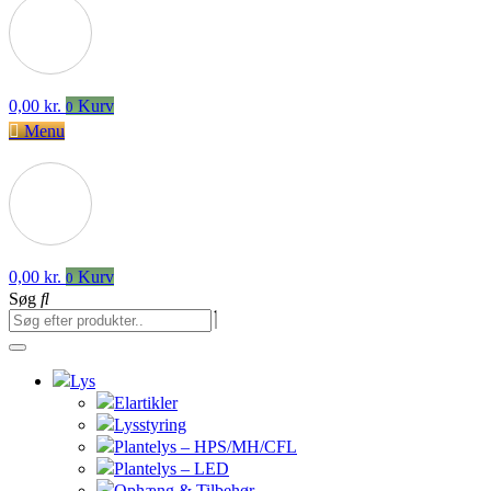
0,00
kr.
Kurv
0
Menu
0,00
kr.
Kurv
0
Søg
Lys
Elartikler
Lysstyring
Plantelys – HPS/MH/CFL
Plantelys – LED
Ophæng & Tilbehør