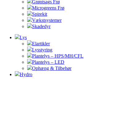
Grøntsags Frø
Microgreens Frø
Spirekit
Vækstsystemer
Skadedyr
Lys
Elartikler
Lysstyring
Plantelys – HPS/MH/CFL
Plantelys – LED
Ophæng & Tilbehør
Hydro