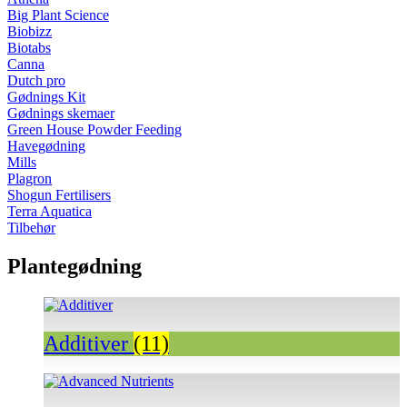
Big Plant Science
Biobizz
Biotabs
Canna
Dutch pro
Gødnings Kit
Gødnings skemaer
Green House Powder Feeding
Havegødning
Mills
Plagron
Shogun Fertilisers
Terra Aquatica
Tilbehør
Plantegødning
Additiver
(11)