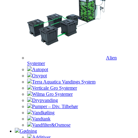
Alien
Systemer
Autopot
Oxypot
Terra Aquatica Vandings System
Verticale Gro Systemer
Wilma Gro Systemer
Drypvanding
Pumper – Div. Tilbehør
Vandkøling
Vandtank
Vandfilter&Osmose
Gødning
Additiver