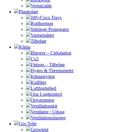
Vermiculite
Plantestart
Jiffy/Coco Trays
Rodhormon
Stiklinge Propogator
Varmemåtter
Tilbehør
Klima
Blæsere – Cirkulation
Co2
Fittings – Tilbehør
Hygro & Thermometer
Klimastyring
Kulfilter
Luftfugtighed
Ona Lugtkontrol
Opvarmning
Ventilationskit
Ventilator / Udsug
Ventilationsslanger
Gro Telte
Growtent