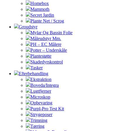
Homebox
Mammoth
Secret Jardin
Plante Net / Scrog
Groudstyr
Mylar Og Bassin Folie
Måleudstyr Mm.
PH – EC Målere
Potter – Underskåle
Plantestøtte
Skadedyrskontrol
Tasker
Efterbehandling
Ekstraktion
Boveda/Integra
Lugtfjerner
Microskop
Opbevaring
Purpl-Pro Test Kit
Strygeposer
Trimning
Tørring