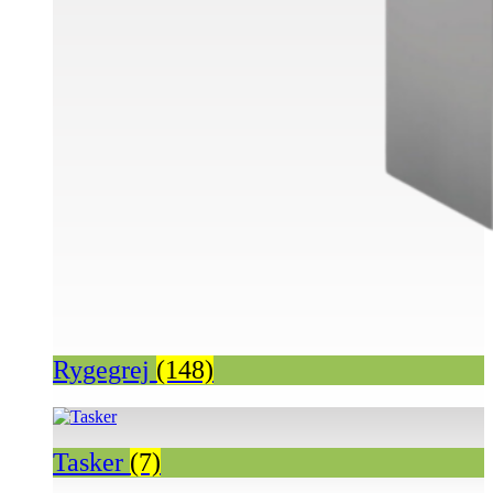
Rygegrej
(148)
Tasker
(7)