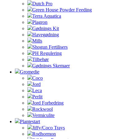
Dutch Pro
Green House Powder Feeding
Terra Aquatica
Plagron
Gødnings Kit
Havegødning
Mills
Shogun Fertilisers
PH Regulering
Tilbehør
Gødnings Skemaer
Gromedie
Coco
Jord
Leca
Perlit
Jord Forbedring
Rockwool
Vermiculite
Plantestart
Jiffy/Coco Trays
Rodhormon