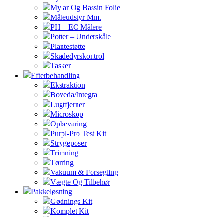
Mylar Og Bassin Folie
Måleudstyr Mm.
PH – EC Målere
Potter – Underskåle
Plantestøtte
Skadedyrskontrol
Tasker
Efterbehandling
Ekstraktion
Boveda/Integra
Lugtfjerner
Microskop
Opbevaring
Purpl-Pro Test Kit
Strygeposer
Trimning
Tørring
Vakuum & Forsegling
Vægte Og Tilbehør
Pakkeløsning
Gødnings Kit
Komplet Kit