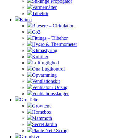
Stiklinge Propogator
Varmemåtter
Tilbehør
Klima
Blæsere – Cirkulation
Co2
Fittings – Tilbehør
Hygro & Thermometer
Klimastyring
Kulfilter
Luftfugtighed
Ona Lugtkontrol
Opvarmning
Ventilationskit
Ventilator / Udsug
Ventilationsslanger
Gro Telte
Growtent
Homebox
Mammoth
Secret Jardin
Plante Net / Scrog
Groudstyr