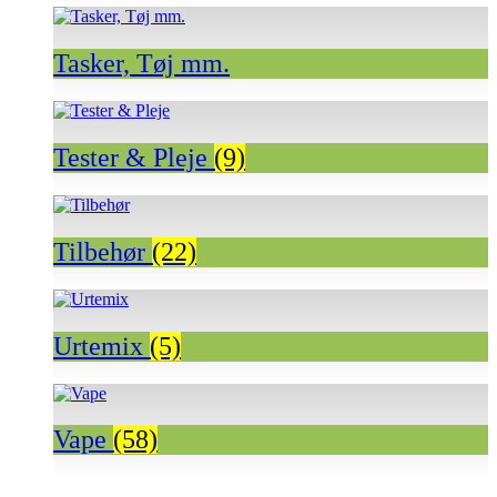
Tasker, Tøj mm.
Tester & Pleje
(9)
Tilbehør
(22)
Urtemix
(5)
Vape
(58)