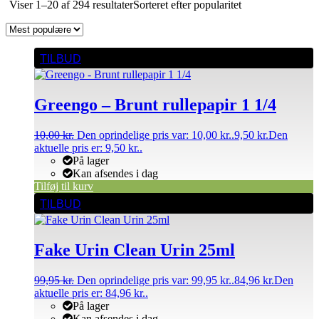
Viser 1–20 af 294 resultater
Sorteret efter popularitet
TILBUD
Greengo – Brunt rullepapir 1 1/4
10,00
kr.
Den oprindelige pris var: 10,00 kr..
9,50
kr.
Den
aktuelle pris er: 9,50 kr..
På lager
Kan afsendes i dag
Tilføj til kurv
TILBUD
Fake Urin Clean Urin 25ml
99,95
kr.
Den oprindelige pris var: 99,95 kr..
84,96
kr.
Den
aktuelle pris er: 84,96 kr..
På lager
Kan afsendes i dag