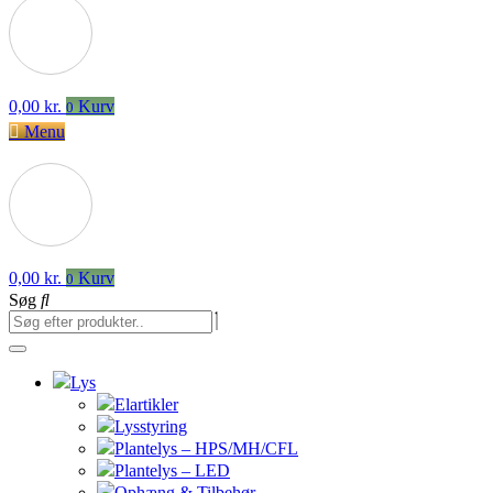
0,00
kr.
Kurv
0
Menu
0,00
kr.
Kurv
0
Søg
Lys
Elartikler
Lysstyring
Plantelys – HPS/MH/CFL
Plantelys – LED
Ophæng & Tilbehør