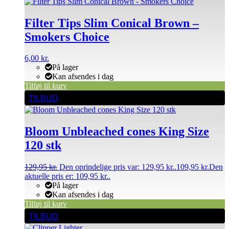
Filter Tips Slim Conical Brown –
Smokers Choice
6,00
kr.
På lager
Kan afsendes i dag
Tilføj til kurv
TILBUD
Bloom Unbleached cones King Size
120 stk
129,95
kr.
Den oprindelige pris var: 129,95 kr..
109,95
kr.
Den
aktuelle pris er: 109,95 kr..
På lager
Kan afsendes i dag
Tilføj til kurv
TILBUD