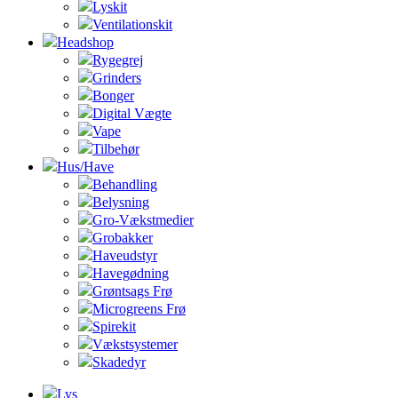
Lyskit
Ventilationskit
Headshop
Rygegrej
Grinders
Bonger
Digital Vægte
Vape
Tilbehør
Hus/Have
Behandling
Belysning
Gro-Vækstmedier
Grobakker
Haveudstyr
Havegødning
Grøntsags Frø
Microgreens Frø
Spirekit
Vækstsystemer
Skadedyr
Lys