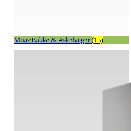
MixerBakke & Askebæger
(15)