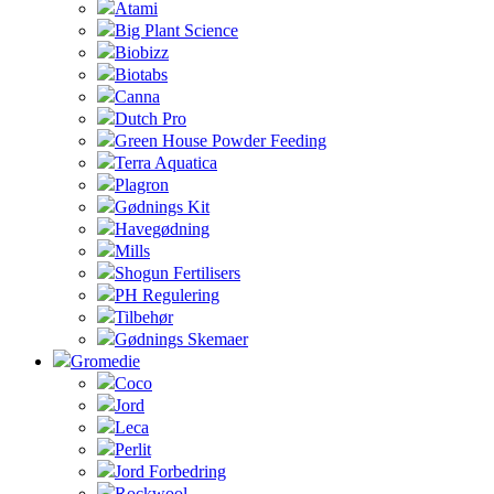
Atami
Big Plant Science
Biobizz
Biotabs
Canna
Dutch Pro
Green House Powder Feeding
Terra Aquatica
Plagron
Gødnings Kit
Havegødning
Mills
Shogun Fertilisers
PH Regulering
Tilbehør
Gødnings Skemaer
Gromedie
Coco
Jord
Leca
Perlit
Jord Forbedring
Rockwool