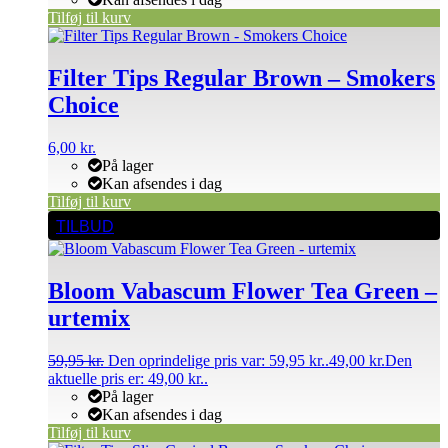
Tilføj til kurv
Filter Tips Regular Brown – Smokers
Choice
6,00
kr.
På lager
Kan afsendes i dag
Tilføj til kurv
TILBUD
Bloom Vabascum Flower Tea Green –
urtemix
59,95
kr.
Den oprindelige pris var: 59,95 kr..
49,00
kr.
Den
aktuelle pris er: 49,00 kr..
På lager
Kan afsendes i dag
Tilføj til kurv