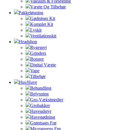
Vakuum & Forsegling
Vægte Og Tilbehør
Pakkeløsning
Gødnings Kit
Komplet Kit
Lyskit
Ventilationskit
Headshop
Rygegrej
Grinders
Bonger
Digital Vægte
Vape
Tilbehør
Hus/Have
Behandling
Belysning
Gro-Vækstmedier
Grobakker
Haveudstyr
Havegødning
Grøntsags Frø
Microgreens Frø