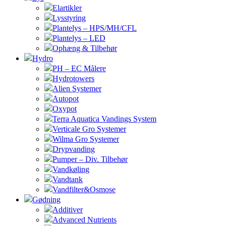
Elartikler
Lysstyring
Plantelys – HPS/MH/CFL
Plantelys – LED
Ophæng & Tilbehør
Hydro
PH – EC Målere
Hydrotowers
Alien Systemer
Autopot
Oxypot
Terra Aquatica Vandings System
Verticale Gro Systemer
Wilma Gro Systemer
Drypvanding
Pumper – Div. Tilbehør
Vandkøling
Vandtank
Vandfilter&Osmose
Gødning
Additiver
Advanced Nutrients