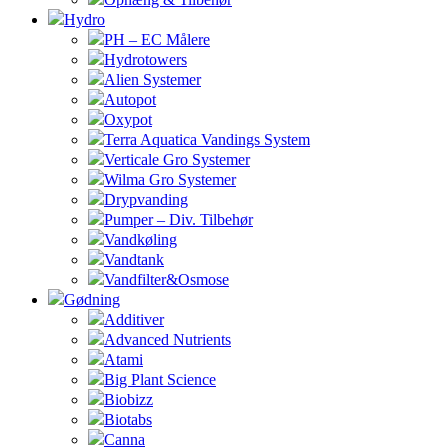
Hydro
PH – EC Målere
Hydrotowers
Alien Systemer
Autopot
Oxypot
Terra Aquatica Vandings System
Verticale Gro Systemer
Wilma Gro Systemer
Drypvanding
Pumper – Div. Tilbehør
Vandkøling
Vandtank
Vandfilter&Osmose
Gødning
Additiver
Advanced Nutrients
Atami
Big Plant Science
Biobizz
Biotabs
Canna