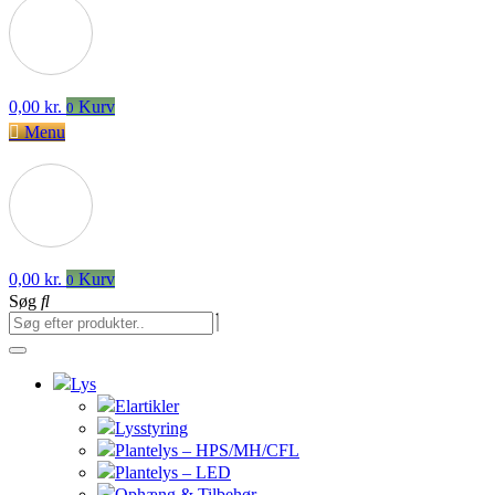
0,00
kr.
Kurv
0
Menu
0,00
kr.
Kurv
0
Søg
Lys
Elartikler
Lysstyring
Plantelys – HPS/MH/CFL
Plantelys – LED
Ophæng & Tilbehør