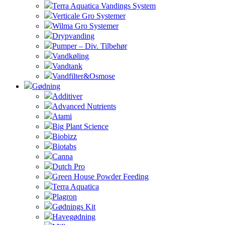
Terra Aquatica Vandings System
Verticale Gro Systemer
Wilma Gro Systemer
Drypvanding
Pumper – Div. Tilbehør
Vandkøling
Vandtank
Vandfilter&Osmose
Gødning
Additiver
Advanced Nutrients
Atami
Big Plant Science
Biobizz
Biotabs
Canna
Dutch Pro
Green House Powder Feeding
Terra Aquatica
Plagron
Gødnings Kit
Havegødning