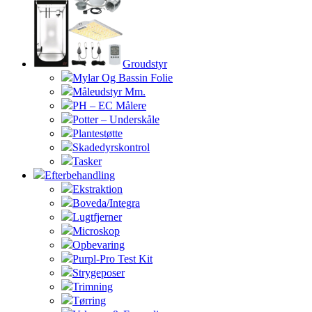
Groudstyr
Mylar Og Bassin Folie
Måleudstyr Mm.
PH – EC Målere
Potter – Underskåle
Plantestøtte
Skadedyrskontrol
Tasker
Efterbehandling
Ekstraktion
Boveda/Integra
Lugtfjerner
Microskop
Opbevaring
Purpl-Pro Test Kit
Strygeposer
Trimning
Tørring