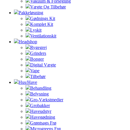
Vakuum & Forsegling
Vægte Og Tilbehør
Pakkeløsning
Gødnings Kit
Komplet Kit
Lyskit
Ventilationskit
Headshop
Rygegrej
Grinders
Bonger
Digital Vægte
Vape
Tilbehør
Hus/Have
Behandling
Belysning
Gro-Vækstmedier
Grobakker
Haveudstyr
Havegødning
Grøntsags Frø
Microgreens Frø