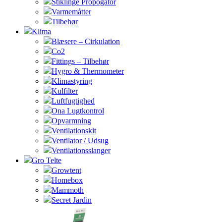
Stiklinge Propogator
Varmemåtter
Tilbehør
Klima
Blæsere – Cirkulation
Co2
Fittings – Tilbehør
Hygro & Thermometer
Klimastyring
Kulfilter
Luftfugtighed
Ona Lugtkontrol
Opvarmning
Ventilationskit
Ventilator / Udsug
Ventilationsslanger
Gro Telte
Growtent
Homebox
Mammoth
Secret Jardin