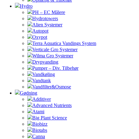
Hydro
PH – EC Målere
Hydrotowers
Alien Systemer
Autopot
Oxypot
Terra Aquatica Vandings System
Verticale Gro Systemer
Wilma Gro Systemer
Drypvanding
Pumper – Div. Tilbehør
Vandkøling
Vandtank
Vandfilter&Osmose
Gødning
Additiver
Advanced Nutrients
Atami
Big Plant Science
Biobizz
Biotabs
Canna