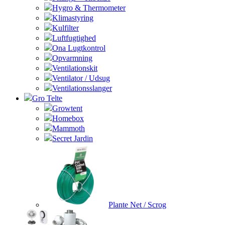
Hygro & Thermometer
Klimastyring
Kulfilter
Luftfugtighed
Ona Lugtkontrol
Opvarmning
Ventilationskit
Ventilator / Udsug
Ventilationsslanger
Gro Telte
Growtent
Homebox
Mammoth
Secret Jardin
Plante Net / Scrog