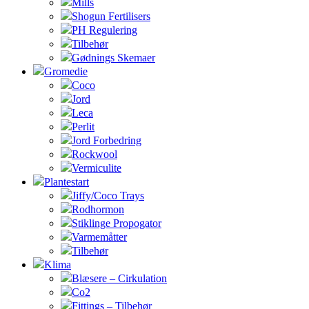
Mills
Shogun Fertilisers
PH Regulering
Tilbehør
Gødnings Skemaer
Gromedie
Coco
Jord
Leca
Perlit
Jord Forbedring
Rockwool
Vermiculite
Plantestart
Jiffy/Coco Trays
Rodhormon
Stiklinge Propogator
Varmemåtter
Tilbehør
Klima
Blæsere – Cirkulation
Co2
Fittings – Tilbehør