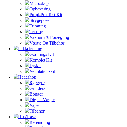
Microskop
Opbevaring
Purpl-Pro Test Kit
Strygeposer
Trimning
Tørring
Vakuum & Forsegling
Vægte Og Tilbehør
Pakkeløsning
Gødnings Kit
Komplet Kit
Lyskit
Ventilationskit
Headshop
Rygegrej
Grinders
Bonger
Digital Vægte
Vape
Tilbehør
Hus/Have
Behandling