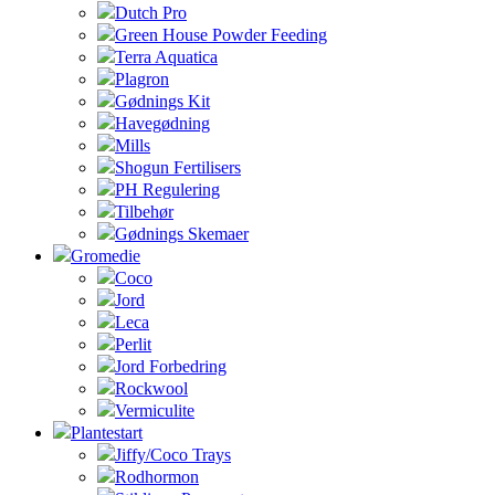
Dutch Pro
Green House Powder Feeding
Terra Aquatica
Plagron
Gødnings Kit
Havegødning
Mills
Shogun Fertilisers
PH Regulering
Tilbehør
Gødnings Skemaer
Gromedie
Coco
Jord
Leca
Perlit
Jord Forbedring
Rockwool
Vermiculite
Plantestart
Jiffy/Coco Trays
Rodhormon