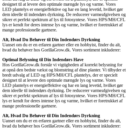
designet til at levere den optimale mængde lys og varme. Vores
LED plantelys er energieffektive og har en lang levetid, hvilket gør
dem ideelle til indendørs dyrkning. De reducerer varmeafgivelsen og
sikrer et perfekt spektrum af lys til fotosyntese. Vores HPS/MH/CFL
lys er kendt for deres intense lys og varme, hvilket er foretrukket af
mange professionelle gartnere.
Alt, Hvad Du Behøver til Din Indendørs Dyrkning
Uanset om du er en erfaren gartner eller en hobbyist, finder du alt,
hvad du behøver hos GorillaGrow.dk. Vores sortiment inkluderer:
Optimal Belysning til Din Indendørs Have
Hos GorillaGrow.dk forstår vi vigtigheden af korrekt belysning for
at opnå den bedste vækst og blomstring af dine planter. Vi tilbyder et
bredt udvalg af LED og HPS/MH/CFL plantelys, der er specielt
designet til at levere den optimale mængde lys og varme. Vores
LED plantelys er energieffektive og har en lang levetid, hvilket gør
dem ideelle til indendørs dyrkning. De reducerer varmeafgivelsen og
sikrer et perfekt spektrum af lys til fotosyntese. Vores HPS/MH/CFL
lys er kendt for deres intense lys og varme, hvilket er foretrukket af
mange professionelle gartnere.
Alt, Hvad Du Behøver til Din Indendørs Dyrkning
Uanset om du er en erfaren gartner eller en hobbyist, finder du alt,
hvad du behøver hos GorillaGrow.dk. Vores sortiment inkluderer: