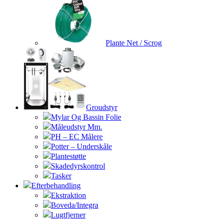
Plante Net / Scrog
Groudstyr
Mylar Og Bassin Folie
Måleudstyr Mm.
PH – EC Målere
Potter – Underskåle
Plantestøtte
Skadedyrskontrol
Tasker
Efterbehandling
Ekstraktion
Boveda/Integra
Lugtfjerner