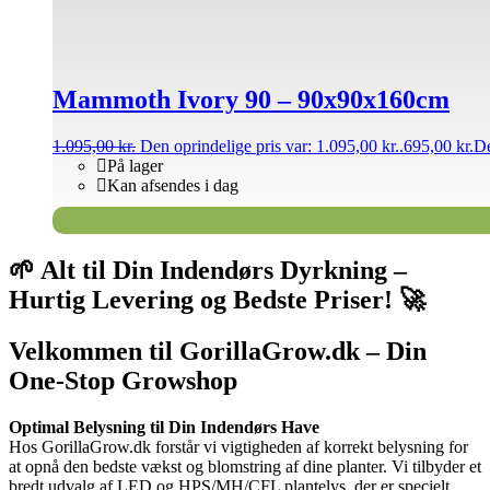
Mammoth Ivory 90 – 90x90x160cm
1.095,00
kr.
Den oprindelige pris var: 1.095,00 kr..
695,00
kr.
De
På lager
Kan afsendes i dag
🌱 Alt til Din Indendørs Dyrkning –
Hurtig Levering og Bedste Priser! 🚀
Velkommen til GorillaGrow.dk – Din
One-Stop Growshop
Optimal Belysning til Din Indendørs Have
Hos GorillaGrow.dk forstår vi vigtigheden af korrekt belysning for
at opnå den bedste vækst og blomstring af dine planter. Vi tilbyder et
bredt udvalg af LED og HPS/MH/CFL plantelys, der er specielt