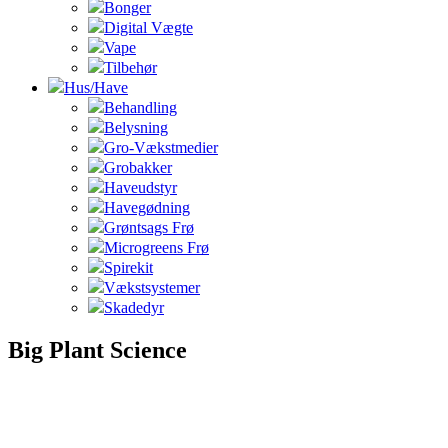
Bonger
Digital Vægte
Vape
Tilbehør
Hus/Have
Behandling
Belysning
Gro-Vækstmedier
Grobakker
Haveudstyr
Havegødning
Grøntsags Frø
Microgreens Frø
Spirekit
Vækstsystemer
Skadedyr
Big Plant Science