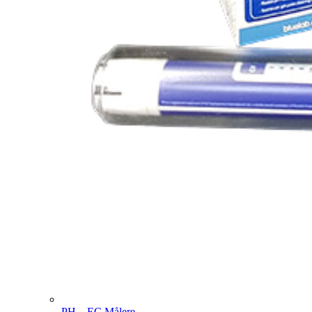
PH – EC Målere