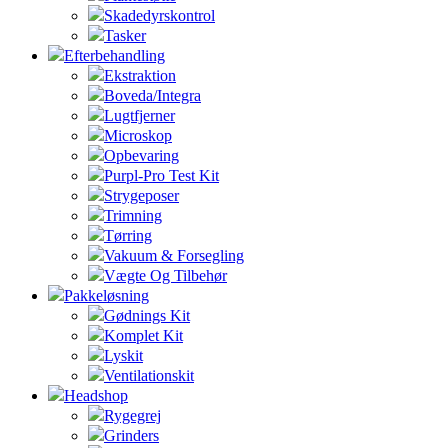
Skadedyrskontrol
Tasker
Efterbehandling
Ekstraktion
Boveda/Integra
Lugtfjerner
Microskop
Opbevaring
Purpl-Pro Test Kit
Strygeposer
Trimning
Tørring
Vakuum & Forsegling
Vægte Og Tilbehør
Pakkeløsning
Gødnings Kit
Komplet Kit
Lyskit
Ventilationskit
Headshop
Rygegrej
Grinders