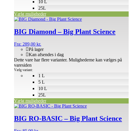
10 L
25L
Vælg muligheder
BIG Diamond – Big Plant Science
Fra:
289,00
kr.
På lager
Kan afsendes i dag
Dette vare har flere varianter. Mulighederne kan vælges på
varesiden
Vælg variant:
1 L
5 L
10 L
25L
Vælg muligheder
BIG RO-BASIC – Big Plant Science
Fra:
85,00
kr.