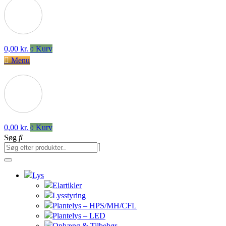
0,00
kr.
Kurv
0
Menu
0,00
kr.
Kurv
0
Søg
Lys
Elartikler
Lysstyring
Plantelys – HPS/MH/CFL
Plantelys – LED
Ophæng & Tilbehør