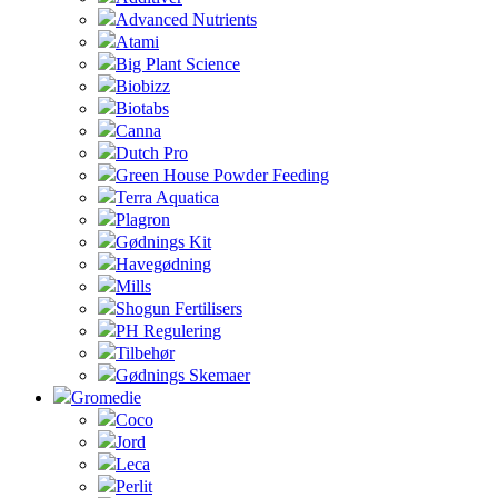
Advanced Nutrients
Atami
Big Plant Science
Biobizz
Biotabs
Canna
Dutch Pro
Green House Powder Feeding
Terra Aquatica
Plagron
Gødnings Kit
Havegødning
Mills
Shogun Fertilisers
PH Regulering
Tilbehør
Gødnings Skemaer
Gromedie
Coco
Jord
Leca
Perlit