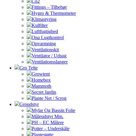
Co2
Fittings – Tilbehør
Hygro & Thermometer
Klimastyring
Kulfilter
Luftfugtighed
Ona Lugtkontrol
Opvarmning
Ventilationskit
Ventilator / Udsug
Ventilationsslanger
Gro Telte
Growtent
Homebox
Mammoth
Secret Jardin
Plante Net / Scrog
Groudstyr
Mylar Og Bassin Folie
Måleudstyr Mm.
PH – EC Målere
Potter – Underskåle
Plantestøtte