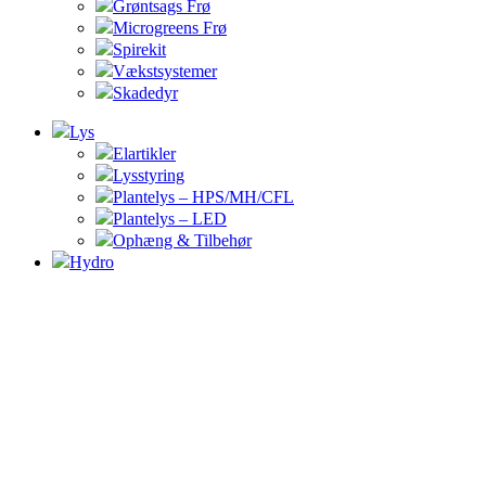
Grøntsags Frø
Microgreens Frø
Spirekit
Vækstsystemer
Skadedyr
Lys
Elartikler
Lysstyring
Plantelys – HPS/MH/CFL
Plantelys – LED
Ophæng & Tilbehør
Hydro