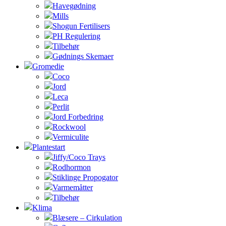
Havegødning
Mills
Shogun Fertilisers
PH Regulering
Tilbehør
Gødnings Skemaer
Gromedie
Coco
Jord
Leca
Perlit
Jord Forbedring
Rockwool
Vermiculite
Plantestart
Jiffy/Coco Trays
Rodhormon
Stiklinge Propogator
Varmemåtter
Tilbehør
Klima
Blæsere – Cirkulation