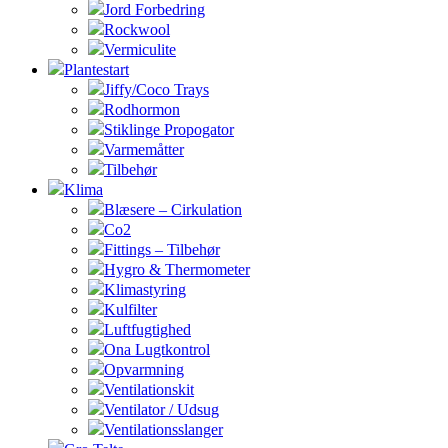
Jord Forbedring
Rockwool
Vermiculite
Plantestart
Jiffy/Coco Trays
Rodhormon
Stiklinge Propogator
Varmemåtter
Tilbehør
Klima
Blæsere – Cirkulation
Co2
Fittings – Tilbehør
Hygro & Thermometer
Klimastyring
Kulfilter
Luftfugtighed
Ona Lugtkontrol
Opvarmning
Ventilationskit
Ventilator / Udsug
Ventilationsslanger