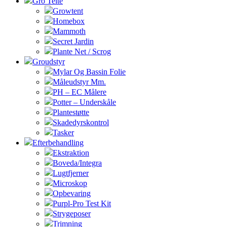
Gro Telte
Growtent
Homebox
Mammoth
Secret Jardin
Plante Net / Scrog
Groudstyr
Mylar Og Bassin Folie
Måleudstyr Mm.
PH – EC Målere
Potter – Underskåle
Plantestøtte
Skadedyrskontrol
Tasker
Efterbehandling
Ekstraktion
Boveda/Integra
Lugtfjerner
Microskop
Opbevaring
Purpl-Pro Test Kit
Strygeposer
Trimning