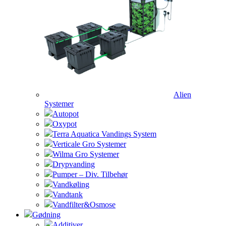
Alien
Systemer
Autopot
Oxypot
Terra Aquatica Vandings System
Verticale Gro Systemer
Wilma Gro Systemer
Drypvanding
Pumper – Div. Tilbehør
Vandkøling
Vandtank
Vandfilter&Osmose
Gødning
Additiver