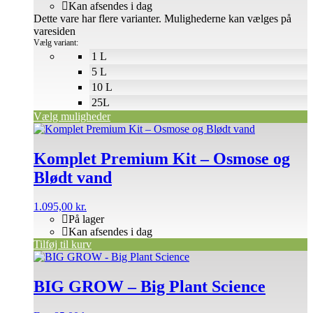
Kan afsendes i dag
Dette vare har flere varianter. Mulighederne kan vælges på
varesiden
Vælg variant:
1 L
5 L
10 L
25L
Vælg muligheder
Komplet Premium Kit – Osmose og
Blødt vand
1.095,00
kr.
På lager
Kan afsendes i dag
Tilføj til kurv
BIG GROW – Big Plant Science