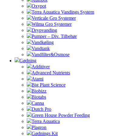
Oxypot
Terra Aquatica Vandings System
Verticale Gro Systemer
Wilma Gro Systemer
Drypvanding
Pumper – Div. Tilbehør
Vandkøling
Vandtank
Vandfilter&Osmose
Gødning
Additiver
Advanced Nutrients
Atami
Big Plant Science
Biobizz
Biotabs
Canna
Dutch Pro
Green House Powder Feeding
Terra Aquatica
Plagron
Gødnings Kit