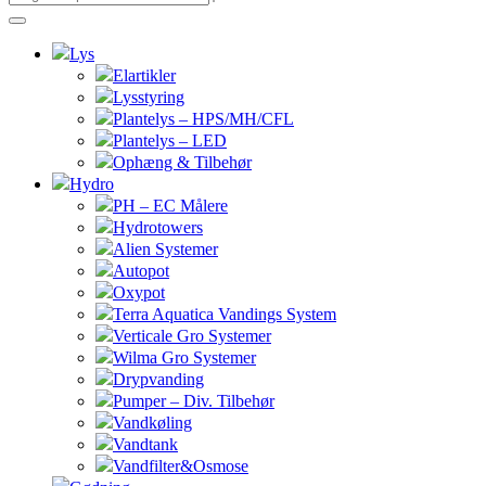
Lys
Elartikler
Lysstyring
Plantelys – HPS/MH/CFL
Plantelys – LED
Ophæng & Tilbehør
Hydro
PH – EC Målere
Hydrotowers
Alien Systemer
Autopot
Oxypot
Terra Aquatica Vandings System
Verticale Gro Systemer
Wilma Gro Systemer
Drypvanding
Pumper – Div. Tilbehør
Vandkøling
Vandtank
Vandfilter&Osmose