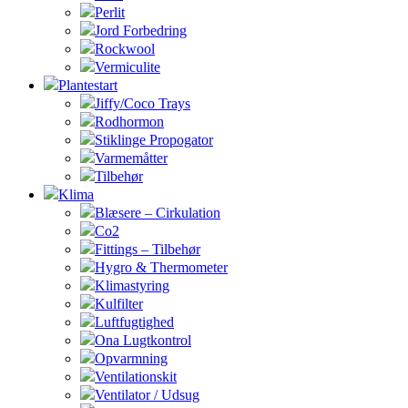
Perlit
Jord Forbedring
Rockwool
Vermiculite
Plantestart
Jiffy/Coco Trays
Rodhormon
Stiklinge Propogator
Varmemåtter
Tilbehør
Klima
Blæsere – Cirkulation
Co2
Fittings – Tilbehør
Hygro & Thermometer
Klimastyring
Kulfilter
Luftfugtighed
Ona Lugtkontrol
Opvarmning
Ventilationskit
Ventilator / Udsug