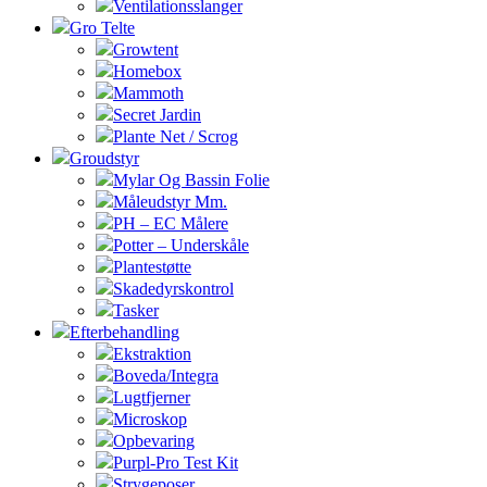
Ventilationsslanger
Gro Telte
Growtent
Homebox
Mammoth
Secret Jardin
Plante Net / Scrog
Groudstyr
Mylar Og Bassin Folie
Måleudstyr Mm.
PH – EC Målere
Potter – Underskåle
Plantestøtte
Skadedyrskontrol
Tasker
Efterbehandling
Ekstraktion
Boveda/Integra
Lugtfjerner
Microskop
Opbevaring
Purpl-Pro Test Kit
Strygeposer