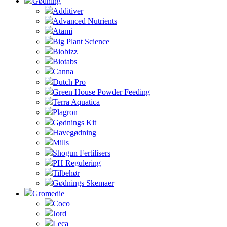
Gødning
Additiver
Advanced Nutrients
Atami
Big Plant Science
Biobizz
Biotabs
Canna
Dutch Pro
Green House Powder Feeding
Terra Aquatica
Plagron
Gødnings Kit
Havegødning
Mills
Shogun Fertilisers
PH Regulering
Tilbehør
Gødnings Skemaer
Gromedie
Coco
Jord
Leca