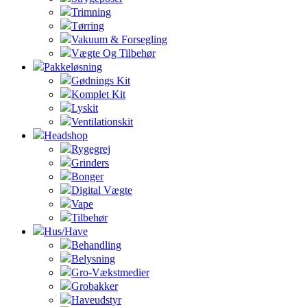
Trimning
Tørring
Vakuum & Forsegling
Vægte Og Tilbehør
Pakkeløsning
Gødnings Kit
Komplet Kit
Lyskit
Ventilationskit
Headshop
Rygegrej
Grinders
Bonger
Digital Vægte
Vape
Tilbehør
Hus/Have
Behandling
Belysning
Gro-Vækstmedier
Grobakker
Haveudstyr