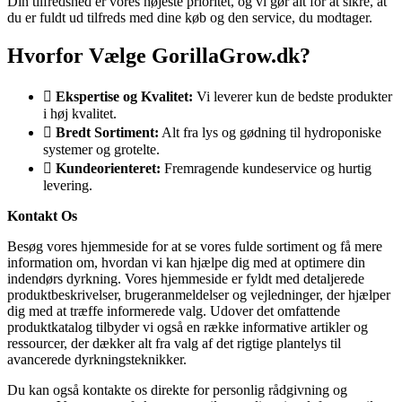
Din tilfredshed er vores højeste prioritet, og vi gør alt for at sikre, at
du er fuldt ud tilfreds med dine køb og den service, du modtager.
Hvorfor Vælge GorillaGrow.dk?
Ekspertise og Kvalitet:
Vi leverer kun de bedste produkter
i høj kvalitet.
Bredt Sortiment:
Alt fra lys og gødning til hydroponiske
systemer og grotelte.
Kundeorienteret:
Fremragende kundeservice og hurtig
levering.
Kontakt Os
Besøg vores hjemmeside for at se vores fulde sortiment og få mere
information om, hvordan vi kan hjælpe dig med at optimere din
indendørs dyrkning. Vores hjemmeside er fyldt med detaljerede
produktbeskrivelser, brugeranmeldelser og vejledninger, der hjælper
dig med at træffe informerede valg. Udover det omfattende
produktkatalog tilbyder vi også en række informative artikler og
ressourcer, der dækker alt fra valg af det rigtige plantelys til
avancerede dyrkningsteknikker.
Du kan også kontakte os direkte for personlig rådgivning og