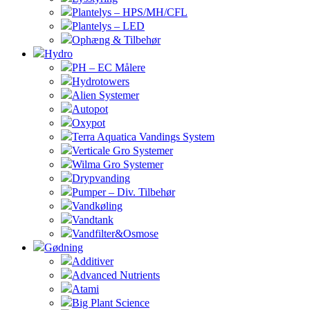
Plantelys – HPS/MH/CFL
Plantelys – LED
Ophæng & Tilbehør
Hydro
PH – EC Målere
Hydrotowers
Alien Systemer
Autopot
Oxypot
Terra Aquatica Vandings System
Verticale Gro Systemer
Wilma Gro Systemer
Drypvanding
Pumper – Div. Tilbehør
Vandkøling
Vandtank
Vandfilter&Osmose
Gødning
Additiver
Advanced Nutrients
Atami
Big Plant Science