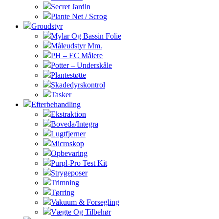
Secret Jardin
Plante Net / Scrog
Groudstyr
Mylar Og Bassin Folie
Måleudstyr Mm.
PH – EC Målere
Potter – Underskåle
Plantestøtte
Skadedyrskontrol
Tasker
Efterbehandling
Ekstraktion
Boveda/Integra
Lugtfjerner
Microskop
Opbevaring
Purpl-Pro Test Kit
Strygeposer
Trimning
Tørring
Vakuum & Forsegling
Vægte Og Tilbehør