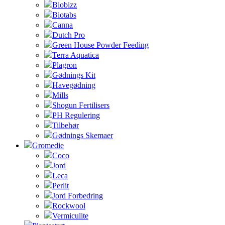
Biobizz
Biotabs
Canna
Dutch Pro
Green House Powder Feeding
Terra Aquatica
Plagron
Gødnings Kit
Havegødning
Mills
Shogun Fertilisers
PH Regulering
Tilbehør
Gødnings Skemaer
Gromedie
Coco
Jord
Leca
Perlit
Jord Forbedring
Rockwool
Vermiculite