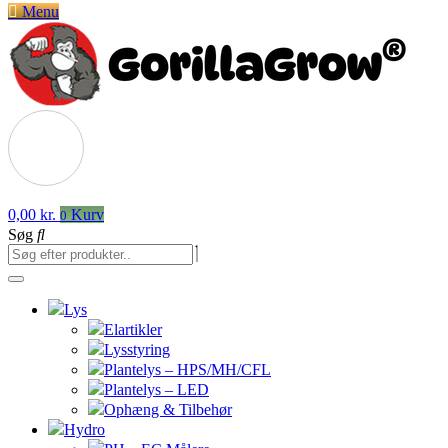
Menu
0,00
kr.
Kurv
0
Søg
Lys
Elartikler
Lysstyring
Plantelys – HPS/MH/CFL
Plantelys – LED
Ophæng & Tilbehør
Hydro