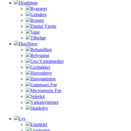
Headshop
Rygegrej
Grinders
Bonger
Digital Vægte
Vape
Tilbehør
Hus/Have
Behandling
Belysning
Gro-Vækstmedier
Grobakker
Haveudstyr
Havegødning
Grøntsags Frø
Microgreens Frø
Spirekit
Vækstsystemer
Skadedyr
Lys
Elartikler
Lysstyring