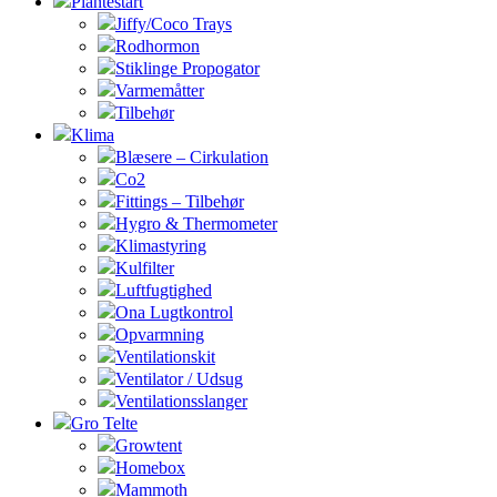
Plantestart
Jiffy/Coco Trays
Rodhormon
Stiklinge Propogator
Varmemåtter
Tilbehør
Klima
Blæsere – Cirkulation
Co2
Fittings – Tilbehør
Hygro & Thermometer
Klimastyring
Kulfilter
Luftfugtighed
Ona Lugtkontrol
Opvarmning
Ventilationskit
Ventilator / Udsug
Ventilationsslanger
Gro Telte
Growtent
Homebox
Mammoth