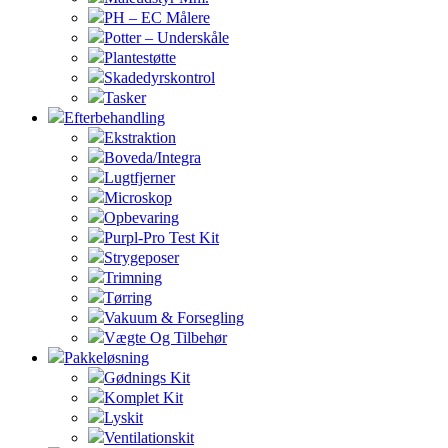
PH – EC Målere
Potter – Underskåle
Plantestøtte
Skadedyrskontrol
Tasker
Efterbehandling
Ekstraktion
Boveda/Integra
Lugtfjerner
Microskop
Opbevaring
Purpl-Pro Test Kit
Strygeposer
Trimning
Tørring
Vakuum & Forsegling
Vægte Og Tilbehør
Pakkeløsning
Gødnings Kit
Komplet Kit
Lyskit
Ventilationskit