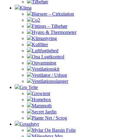
Tilbehør
Klima
Blæsere – Cirkulation
Co2
Fittings – Tilbehør
Hygro & Thermometer
Klimastyring
Kulfilter
Luftfugtighed
Ona Lugtkontrol
Opvarmning
Ventilationskit
Ventilator / Udsug
Ventilationsslanger
Gro Telte
Growtent
Homebox
Mammoth
Secret Jardin
Plante Net / Scrog
Groudstyr
Mylar Og Bassin Folie
Måleudstyr Mm.