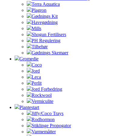
Terra Aquatica
Plagron
Gødnings Kit
Havegødning
Mills
Shogun Fertilisers
PH Regulering
Tilbehør
Gødnings Skemaer
Gromedie
Coco
Jord
Leca
Perlit
Jord Forbedring
Rockwool
Vermiculite
Plantestart
Jiffy/Coco Trays
Rodhormon
Stiklinge Propogator
Varmemåtter