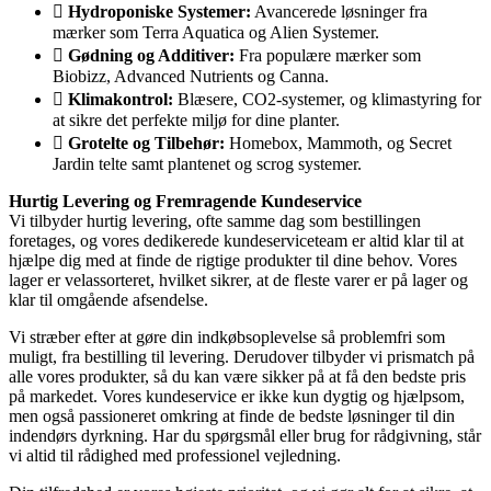
Hydroponiske Systemer:
Avancerede løsninger fra
mærker som Terra Aquatica og Alien Systemer.
Gødning og Additiver:
Fra populære mærker som
Biobizz, Advanced Nutrients og Canna.
Klimakontrol:
Blæsere, CO2-systemer, og klimastyring for
at sikre det perfekte miljø for dine planter.
Grotelte og Tilbehør:
Homebox, Mammoth, og Secret
Jardin telte samt plantenet og scrog systemer.
Hurtig Levering og Fremragende Kundeservice
Vi tilbyder hurtig levering, ofte samme dag som bestillingen
foretages, og vores dedikerede kundeserviceteam er altid klar til at
hjælpe dig med at finde de rigtige produkter til dine behov. Vores
lager er velassorteret, hvilket sikrer, at de fleste varer er på lager og
klar til omgående afsendelse.
Vi stræber efter at gøre din indkøbsoplevelse så problemfri som
muligt, fra bestilling til levering. Derudover tilbyder vi prismatch på
alle vores produkter, så du kan være sikker på at få den bedste pris
på markedet. Vores kundeservice er ikke kun dygtig og hjælpsom,
men også passioneret omkring at finde de bedste løsninger til din
indendørs dyrkning. Har du spørgsmål eller brug for rådgivning, står
vi altid til rådighed med professionel vejledning.