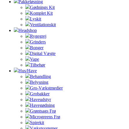
Pakkeløsning
Gødnings Kit
Komplet Kit
Lyskit
Ventilationskit
Headshop
Rygegrej
Grinders
Bonger
Digital Vægte
Vape
Tilbehør
Hus/Have
Behandling
Belysning
Gro-Vækstmedier
Grobakker
Haveudstyr
Havegødning
Grøntsags Frø
Microgreens Frø
Spirekit
Vækstsystemer