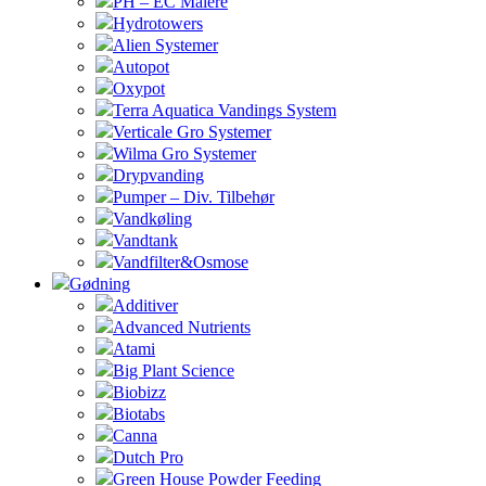
PH – EC Målere
Hydrotowers
Alien Systemer
Autopot
Oxypot
Terra Aquatica Vandings System
Verticale Gro Systemer
Wilma Gro Systemer
Drypvanding
Pumper – Div. Tilbehør
Vandkøling
Vandtank
Vandfilter&Osmose
Gødning
Additiver
Advanced Nutrients
Atami
Big Plant Science
Biobizz
Biotabs
Canna
Dutch Pro
Green House Powder Feeding