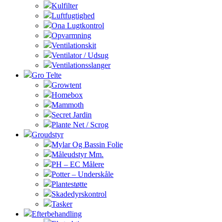
Kulfilter
Luftfugtighed
Ona Lugtkontrol
Opvarmning
Ventilationskit
Ventilator / Udsug
Ventilationsslanger
Gro Telte
Growtent
Homebox
Mammoth
Secret Jardin
Plante Net / Scrog
Groudstyr
Mylar Og Bassin Folie
Måleudstyr Mm.
PH – EC Målere
Potter – Underskåle
Plantestøtte
Skadedyrskontrol
Tasker
Efterbehandling