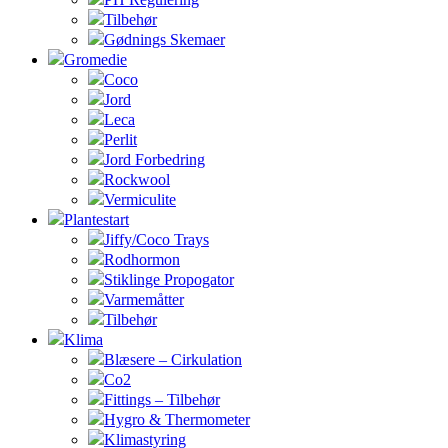
Tilbehør
Gødnings Skemaer
Gromedie
Coco
Jord
Leca
Perlit
Jord Forbedring
Rockwool
Vermiculite
Plantestart
Jiffy/Coco Trays
Rodhormon
Stiklinge Propogator
Varmemåtter
Tilbehør
Klima
Blæsere – Cirkulation
Co2
Fittings – Tilbehør
Hygro & Thermometer
Klimastyring