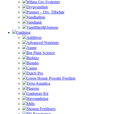
Wilma Gro Systemer
Drypvanding
Pumper – Div. Tilbehør
Vandkøling
Vandtank
Vandfilter&Osmose
Gødning
Additiver
Advanced Nutrients
Atami
Big Plant Science
Biobizz
Biotabs
Canna
Dutch Pro
Green House Powder Feeding
Terra Aquatica
Plagron
Gødnings Kit
Havegødning
Mills
Shogun Fertilisers
PH Regulering