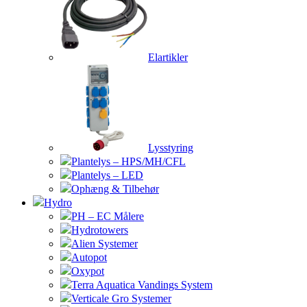
Elartikler
Lysstyring
Plantelys – HPS/MH/CFL
Plantelys – LED
Ophæng & Tilbehør
Hydro
PH – EC Målere
Hydrotowers
Alien Systemer
Autopot
Oxypot
Terra Aquatica Vandings System
Verticale Gro Systemer