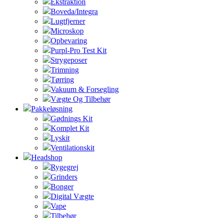
Ekstraktion
Boveda/Integra
Lugtfjerner
Microskop
Opbevaring
Purpl-Pro Test Kit
Strygeposer
Trimning
Tørring
Vakuum & Forsegling
Vægte Og Tilbehør
Pakkeløsning
Gødnings Kit
Komplet Kit
Lyskit
Ventilationskit
Headshop
Rygegrej
Grinders
Bonger
Digital Vægte
Vape
Tilbehør