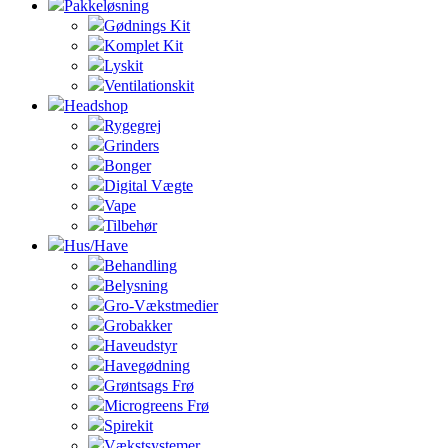
Pakkeløsning
Gødnings Kit
Komplet Kit
Lyskit
Ventilationskit
Headshop
Rygegrej
Grinders
Bonger
Digital Vægte
Vape
Tilbehør
Hus/Have
Behandling
Belysning
Gro-Vækstmedier
Grobakker
Haveudstyr
Havegødning
Grøntsags Frø
Microgreens Frø
Spirekit
Vækstsystemer