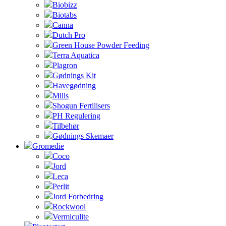
Biobizz
Biotabs
Canna
Dutch Pro
Green House Powder Feeding
Terra Aquatica
Plagron
Gødnings Kit
Havegødning
Mills
Shogun Fertilisers
PH Regulering
Tilbehør
Gødnings Skemaer
Gromedie
Coco
Jord
Leca
Perlit
Jord Forbedring
Rockwool
Vermiculite