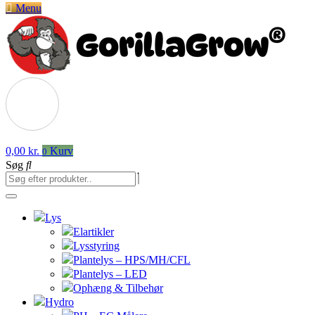
Menu
0,00
kr.
Kurv
0
Søg
Lys
Elartikler
Lysstyring
Plantelys – HPS/MH/CFL
Plantelys – LED
Ophæng & Tilbehør
Hydro