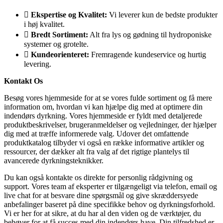
Ekspertise og Kvalitet:
Vi leverer kun de bedste produkter
i høj kvalitet.
Bredt Sortiment:
Alt fra lys og gødning til hydroponiske
systemer og grotelte.
Kundeorienteret:
Fremragende kundeservice og hurtig
levering.
Kontakt Os
Besøg vores hjemmeside for at se vores fulde sortiment og få mere
information om, hvordan vi kan hjælpe dig med at optimere din
indendørs dyrkning. Vores hjemmeside er fyldt med detaljerede
produktbeskrivelser, brugeranmeldelser og vejledninger, der hjælper
dig med at træffe informerede valg. Udover det omfattende
produktkatalog tilbyder vi også en række informative artikler og
ressourcer, der dækker alt fra valg af det rigtige plantelys til
avancerede dyrkningsteknikker.
Du kan også kontakte os direkte for personlig rådgivning og
support. Vores team af eksperter er tilgængeligt via telefon, email og
live chat for at besvare dine spørgsmål og give skræddersyede
anbefalinger baseret på dine specifikke behov og dyrkningsforhold.
Vi er her for at sikre, at du har al den viden og de værktøjer, du
behøver for at få succes med din indendørs have. Din tilfredshed er