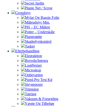
Secret Jardin
Plante Net / Scrog
Groudstyr
Mylar Og Bassin Folie
Måleudstyr Mm.
PH – EC Målere
Potter – Underskåle
Plantestøtte
Skadedyrskontrol
Tasker
Efterbehandling
Ekstraktion
Boveda/Integra
Lugtfjerner
Microskop
Opbevaring
Purpl-Pro Test Kit
Strygeposer
Trimning
Tørring
Vakuum & Forsegling
Vægte Og Tilbehør