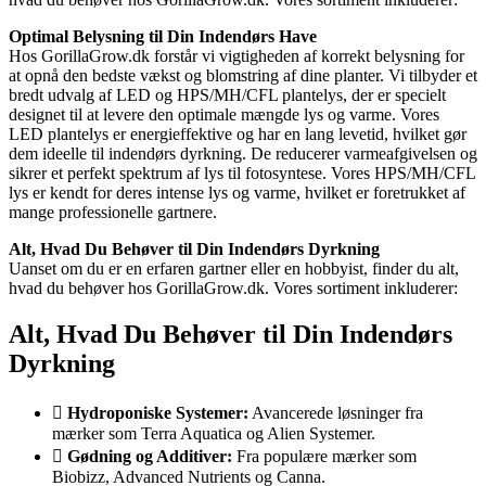
Optimal Belysning til Din Indendørs Have
Hos GorillaGrow.dk forstår vi vigtigheden af korrekt belysning for
at opnå den bedste vækst og blomstring af dine planter. Vi tilbyder et
bredt udvalg af LED og HPS/MH/CFL plantelys, der er specielt
designet til at levere den optimale mængde lys og varme. Vores
LED plantelys er energieffektive og har en lang levetid, hvilket gør
dem ideelle til indendørs dyrkning. De reducerer varmeafgivelsen og
sikrer et perfekt spektrum af lys til fotosyntese. Vores HPS/MH/CFL
lys er kendt for deres intense lys og varme, hvilket er foretrukket af
mange professionelle gartnere.
Alt, Hvad Du Behøver til Din Indendørs Dyrkning
Uanset om du er en erfaren gartner eller en hobbyist, finder du alt,
hvad du behøver hos GorillaGrow.dk. Vores sortiment inkluderer:
Alt, Hvad Du Behøver til Din Indendørs
Dyrkning
Hydroponiske Systemer:
Avancerede løsninger fra
mærker som Terra Aquatica og Alien Systemer.
Gødning og Additiver:
Fra populære mærker som
Biobizz, Advanced Nutrients og Canna.