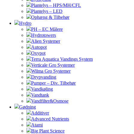
Plantelys – HPS/MH/CFL
Plantelys – LED
Ophæng & Tilbehør
Hydro
PH – EC Målere
Hydrotowers
Alien Systemer
Autopot
Oxypot
Terra Aquatica Vandings System
Verticale Gro Systemer
Wilma Gro Systemer
Drypvanding
Pumper – Div. Tilbehør
Vandkøling
Vandtank
Vandfilter&Osmose
Gødning
Additiver
Advanced Nutrients
Atami
Big Plant Science