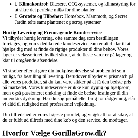
Klimakontrol:
Blæsere, CO2-systemer, og klimastyring for
at sikre det perfekte miljø for dine planter.
Grotelte og Tilbehør:
Homebox, Mammoth, og Secret
Jardin telte samt plantenet og scrog systemer.
Hurtig Levering og Fremragende Kundeservice
Vi tilbyder hurtig levering, ofte samme dag som bestillingen
foretages, og vores dedikerede kundeserviceteam er altid klar til at
hjælpe dig med at finde de rigtige produkter til dine behov. Vores
lager er velassorteret, hvilket sikrer, at de fleste varer er på lager og
klar til omgående afsendelse.
Vi stræber efter at gøre din indkøbsoplevelse så problemfri som
muligt, fra bestilling til levering. Derudover tilbyder vi prismatch på
alle vores produkter, så du kan være sikker på at få den bedste pris
på markedet. Vores kundeservice er ikke kun dygtig og hjælpsom,
men også passioneret omkring at finde de bedste løsninger til din
indendørs dyrkning. Har du spørgsmål eller brug for rådgivning, står
vi altid til rådighed med professionel vejledning.
Din tilfredshed er vores højeste prioritet, og vi gør alt for at sikre, at
du er fuldt ud tilfreds med dine køb og den service, du modtager.
Hvorfor Vælge GorillaGrow.dk?