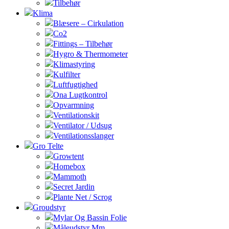
Tilbehør
Klima
Blæsere – Cirkulation
Co2
Fittings – Tilbehør
Hygro & Thermometer
Klimastyring
Kulfilter
Luftfugtighed
Ona Lugtkontrol
Opvarmning
Ventilationskit
Ventilator / Udsug
Ventilationsslanger
Gro Telte
Growtent
Homebox
Mammoth
Secret Jardin
Plante Net / Scrog
Groudstyr
Mylar Og Bassin Folie
Måleudstyr Mm.