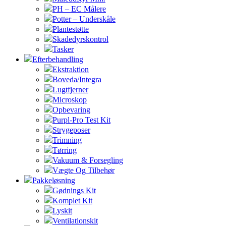
PH – EC Målere
Potter – Underskåle
Plantestøtte
Skadedyrskontrol
Tasker
Efterbehandling
Ekstraktion
Boveda/Integra
Lugtfjerner
Microskop
Opbevaring
Purpl-Pro Test Kit
Strygeposer
Trimning
Tørring
Vakuum & Forsegling
Vægte Og Tilbehør
Pakkeløsning
Gødnings Kit
Komplet Kit
Lyskit
Ventilationskit