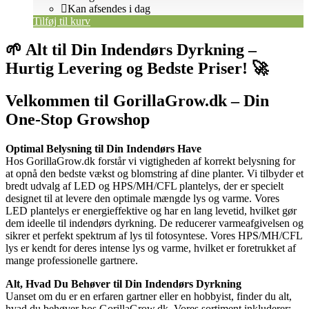
Kan afsendes i dag
Tilføj til kurv
🌱 Alt til Din Indendørs Dyrkning –
Hurtig Levering og Bedste Priser! 🚀
Velkommen til GorillaGrow.dk – Din
One-Stop Growshop
Optimal Belysning til Din Indendørs Have
Hos GorillaGrow.dk forstår vi vigtigheden af korrekt belysning for
at opnå den bedste vækst og blomstring af dine planter. Vi tilbyder et
bredt udvalg af LED og HPS/MH/CFL plantelys, der er specielt
designet til at levere den optimale mængde lys og varme. Vores
LED plantelys er energieffektive og har en lang levetid, hvilket gør
dem ideelle til indendørs dyrkning. De reducerer varmeafgivelsen og
sikrer et perfekt spektrum af lys til fotosyntese. Vores HPS/MH/CFL
lys er kendt for deres intense lys og varme, hvilket er foretrukket af
mange professionelle gartnere.
Alt, Hvad Du Behøver til Din Indendørs Dyrkning
Uanset om du er en erfaren gartner eller en hobbyist, finder du alt,
hvad du behøver hos GorillaGrow.dk. Vores sortiment inkluderer: