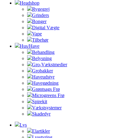
Headshop
Rygegrej
Grinders
Bonger
Digital Vægte
Vape
Tilbehør
Hus/Have
Behandling
Belysning
Gro-Vækstmedier
Grobakker
Haveudstyr
Havegødning
Grøntsags Frø
Microgreens Frø
Spirekit
Vækstsystemer
Skadedyr
Lys
Elartikler
Lysstyring