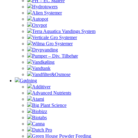
PH – EC Målere
Hydrotowers
Alien Systemer
Autopot
Oxypot
Terra Aquatica Vandings System
Verticale Gro Systemer
Wilma Gro Systemer
Drypvanding
Pumper – Div. Tilbehør
Vandkøling
Vandtank
Vandfilter&Osmose
Gødning
Additiver
Advanced Nutrients
Atami
Big Plant Science
Biobizz
Biotabs
Canna
Dutch Pro
Green House Powder Feeding