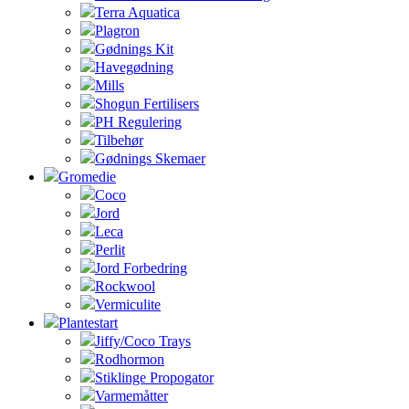
Terra Aquatica
Plagron
Gødnings Kit
Havegødning
Mills
Shogun Fertilisers
PH Regulering
Tilbehør
Gødnings Skemaer
Gromedie
Coco
Jord
Leca
Perlit
Jord Forbedring
Rockwool
Vermiculite
Plantestart
Jiffy/Coco Trays
Rodhormon
Stiklinge Propogator
Varmemåtter