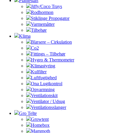
Plantestart
Jiffy/Coco Trays
Rodhormon
Stiklinge Propogator
Varmemåtter
Tilbehør
Klima
Blæsere – Cirkulation
Co2
Fittings – Tilbehør
Hygro & Thermometer
Klimastyring
Kulfilter
Luftfugtighed
Ona Lugtkontrol
Opvarmning
Ventilationskit
Ventilator / Udsug
Ventilationsslanger
Gro Telte
Growtent
Homebox
Mammoth