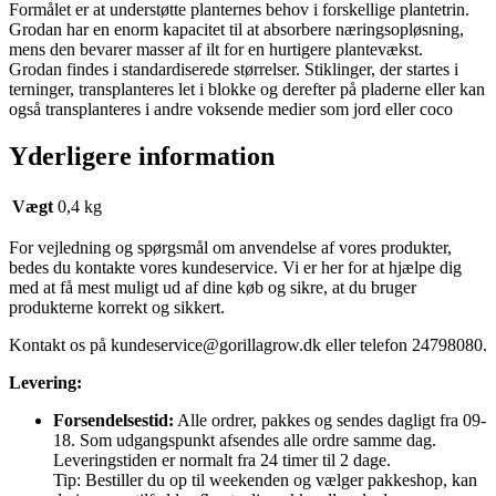
Formålet er at understøtte planternes behov i forskellige plantetrin.
Grodan har en enorm kapacitet til at absorbere næringsopløsning,
mens den bevarer masser af ilt for en hurtigere plantevækst.
Grodan findes i standardiserede størrelser. Stiklinger, der startes i
terninger, transplanteres let i blokke og derefter på pladerne eller kan
også transplanteres i andre voksende medier som jord eller coco
Yderligere information
Vægt
0,4 kg
For vejledning og spørgsmål om anvendelse af vores produkter,
bedes du kontakte vores kundeservice. Vi er her for at hjælpe dig
med at få mest muligt ud af dine køb og sikre, at du bruger
produkterne korrekt og sikkert.
Kontakt os på
kundeservice@gorillagrow.dk
eller telefon 24798080.
Levering:
Forsendelsestid:
Alle ordrer, pakkes og sendes dagligt fra 09-
18. Som udgangspunkt afsendes alle ordre samme dag.
Leveringstiden er normalt fra 24 timer til 2 dage.
Tip: Bestiller du op til weekenden og vælger pakkeshop, kan