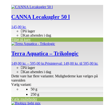
CANNA Lecakugler 50 l
145,00
kr.
På lager
Kan afsendes i dag
Tilføj til kurv
Terra Aquatica – Trikologic
149,00
kr.
–
595,00
kr.
Prisinterval: 149,00 kr. til 595,00 kr.
På lager
Kan afsendes i dag
Dette vare har flere varianter. Mulighederne kan vælges på
varesiden
Vælg variant:
50 g
250 g
Vælg muligheder