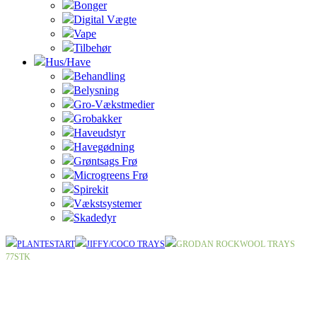
Bonger
Digital Vægte
Vape
Tilbehør
Hus/Have
Behandling
Belysning
Gro-Vækstmedier
Grobakker
Haveudstyr
Havegødning
Grøntsags Frø
Microgreens Frø
Spirekit
Vækstsystemer
Skadedyr
PLANTESTART
JIFFY/COCO TRAYS
GRODAN ROCKWOOL TRAYS
77STK