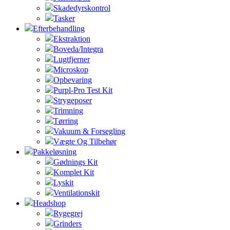
Skadedyrskontrol
Tasker
Efterbehandling
Ekstraktion
Boveda/Integra
Lugtfjerner
Microskop
Opbevaring
Purpl-Pro Test Kit
Strygeposer
Trimning
Tørring
Vakuum & Forsegling
Vægte Og Tilbehør
Pakkeløsning
Gødnings Kit
Komplet Kit
Lyskit
Ventilationskit
Headshop
Rygegrej
Grinders