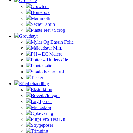
Gro Telte
Growtent
Homebox
Mammoth
Secret Jardin
Plante Net / Scrog
Groudstyr
Mylar Og Bassin Folie
Måleudstyr Mm.
PH – EC Målere
Potter – Underskåle
Plantestøtte
Skadedyrskontrol
Tasker
Efterbehandling
Ekstraktion
Boveda/Integra
Lugtfjerner
Microskop
Opbevaring
Purpl-Pro Test Kit
Strygeposer
Trimning