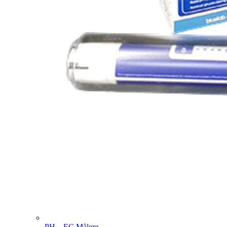
PH – EC Målere