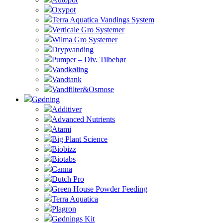
Oxypot
Terra Aquatica Vandings System
Verticale Gro Systemer
Wilma Gro Systemer
Drypvanding
Pumper – Div. Tilbehør
Vandkøling
Vandtank
Vandfilter&Osmose
Gødning
Additiver
Advanced Nutrients
Atami
Big Plant Science
Biobizz
Biotabs
Canna
Dutch Pro
Green House Powder Feeding
Terra Aquatica
Plagron
Gødnings Kit