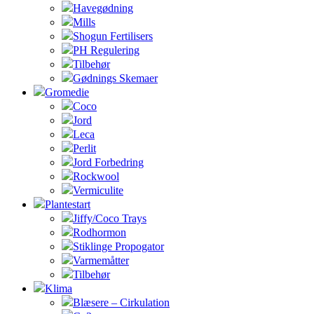
Havegødning
Mills
Shogun Fertilisers
PH Regulering
Tilbehør
Gødnings Skemaer
Gromedie
Coco
Jord
Leca
Perlit
Jord Forbedring
Rockwool
Vermiculite
Plantestart
Jiffy/Coco Trays
Rodhormon
Stiklinge Propogator
Varmemåtter
Tilbehør
Klima
Blæsere – Cirkulation