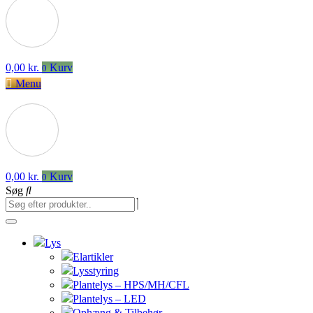
0,00
kr.
Kurv
0
Menu
0,00
kr.
Kurv
0
Søg
Lys
Elartikler
Lysstyring
Plantelys – HPS/MH/CFL
Plantelys – LED
Ophæng & Tilbehør