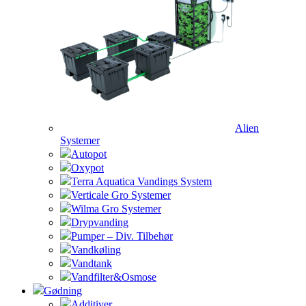
Alien
Systemer
Autopot
Oxypot
Terra Aquatica Vandings System
Verticale Gro Systemer
Wilma Gro Systemer
Drypvanding
Pumper – Div. Tilbehør
Vandkøling
Vandtank
Vandfilter&Osmose
Gødning
Additiver