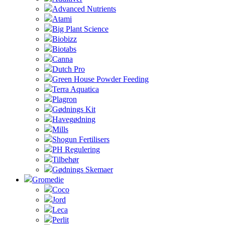
Advanced Nutrients
Atami
Big Plant Science
Biobizz
Biotabs
Canna
Dutch Pro
Green House Powder Feeding
Terra Aquatica
Plagron
Gødnings Kit
Havegødning
Mills
Shogun Fertilisers
PH Regulering
Tilbehør
Gødnings Skemaer
Gromedie
Coco
Jord
Leca
Perlit