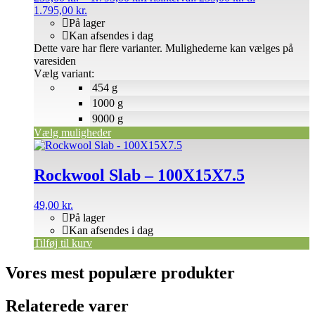
1.795,00 kr.
På lager
Kan afsendes i dag
Dette vare har flere varianter. Mulighederne kan vælges på
varesiden
Vælg variant:
454 g
1000 g
9000 g
Vælg muligheder
Rockwool Slab – 100X15X7.5
49,00
kr.
På lager
Kan afsendes i dag
Tilføj til kurv
Vores mest populære produkter
Relaterede varer