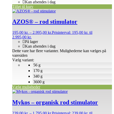
Kan afsendes i dag
Tilføj til kurv
AZOS® – rod stimulator
195,00
kr.
–
2.995,00
kr.
Prisinterval: 195,00 kr. til
2.995,00 kr.
På lager
Kan afsendes i dag
Dette vare har flere varianter. Mulighederne kan vælges på
varesiden
Vælg variant:
56 g
170 g
340 g
3600 g
Vælg muligheder
Mykos – organisk rod stimulator
239,00
kr.
–
1.795,00
kr.
Prisinterval: 239,00 kr. til