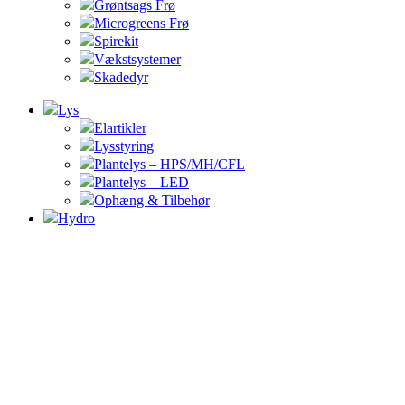
Grøntsags Frø
Microgreens Frø
Spirekit
Vækstsystemer
Skadedyr
Lys
Elartikler
Lysstyring
Plantelys – HPS/MH/CFL
Plantelys – LED
Ophæng & Tilbehør
Hydro