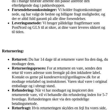
du i mange tilfælde afhente din pakke allerede den
efterfølgende dag i pakkeshoppen.
Forsendelsesomkostninger:
Vi holder fragtomkostninger
nede, og har valgt de bedste og billigste fragt muligheder, og
der er altid fuld garanti på alle dine forsendelser.
Leveringsmetode:
Vi bruger pålidelige fragtfirmaer som
PostNord og GLS til at sikre, at dine varer leveres sikkert og
til tiden.
Returnering:
Returret:
Du har 14 dage til at returnere varer fra den dag, du
modtager dem.
Returneringsproces:
For at returnere en vare, sendes den
retur til vores adresse som fremgår på den inkludere label.
Kontakt os gerne på kundeservice@gorillagrow.dk for at
modtage returlabel og instruktioner. Varen skal være i original
emballage og i ubrugt stand.
Refundering:
Når vi har modtaget og inspiceret den
returnerede vare, vil vi behandle din refundering inden for 5-7
hverdage. Refunderingen sker via den oprindelige
betalingsmetode.
Returfragt:
Hvis returneringen skyldes en fejl fra vores side,