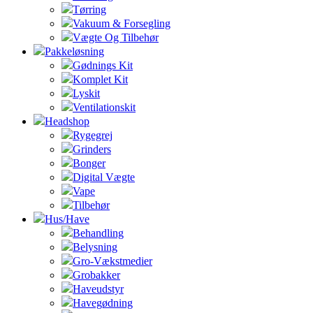
Tørring
Vakuum & Forsegling
Vægte Og Tilbehør
Pakkeløsning
Gødnings Kit
Komplet Kit
Lyskit
Ventilationskit
Headshop
Rygegrej
Grinders
Bonger
Digital Vægte
Vape
Tilbehør
Hus/Have
Behandling
Belysning
Gro-Vækstmedier
Grobakker
Haveudstyr
Havegødning