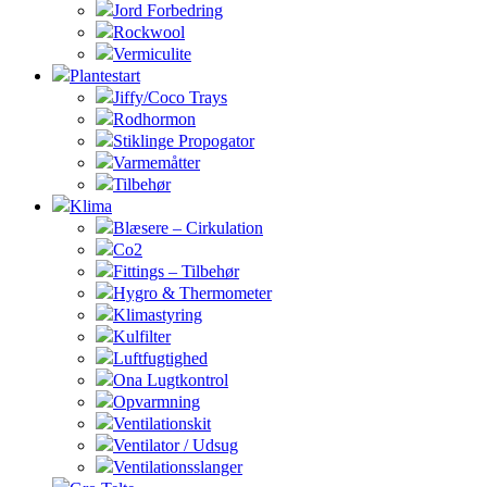
Jord Forbedring
Rockwool
Vermiculite
Plantestart
Jiffy/Coco Trays
Rodhormon
Stiklinge Propogator
Varmemåtter
Tilbehør
Klima
Blæsere – Cirkulation
Co2
Fittings – Tilbehør
Hygro & Thermometer
Klimastyring
Kulfilter
Luftfugtighed
Ona Lugtkontrol
Opvarmning
Ventilationskit
Ventilator / Udsug
Ventilationsslanger