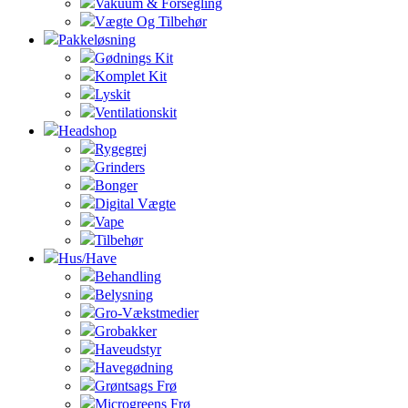
Vakuum & Forsegling
Vægte Og Tilbehør
Pakkeløsning
Gødnings Kit
Komplet Kit
Lyskit
Ventilationskit
Headshop
Rygegrej
Grinders
Bonger
Digital Vægte
Vape
Tilbehør
Hus/Have
Behandling
Belysning
Gro-Vækstmedier
Grobakker
Haveudstyr
Havegødning
Grøntsags Frø
Microgreens Frø