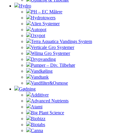
Hydro
PH – EC Målere
Hydrotowers
Alien Systemer
Autopot
Oxypot
Terra Aquatica Vandings System
Verticale Gro Systemer
Wilma Gro Systemer
Drypvanding
Pumper – Div. Tilbehør
Vandkøling
Vandtank
Vandfilter&Osmose
Gødning
Additiver
Advanced Nutrients
Atami
Big Plant Science
Biobizz
Biotabs
Canna