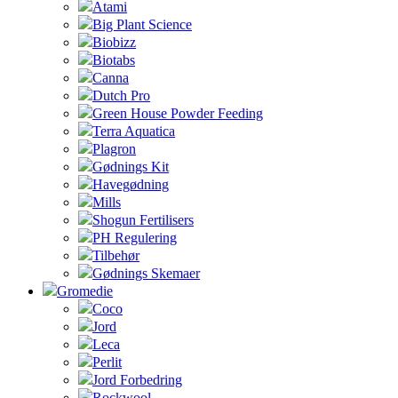
Atami
Big Plant Science
Biobizz
Biotabs
Canna
Dutch Pro
Green House Powder Feeding
Terra Aquatica
Plagron
Gødnings Kit
Havegødning
Mills
Shogun Fertilisers
PH Regulering
Tilbehør
Gødnings Skemaer
Gromedie
Coco
Jord
Leca
Perlit
Jord Forbedring
Rockwool