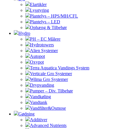
Elartikler
Lysstyring
Plantelys – HPS/MH/CFL
Plantelys – LED
Ophæng & Tilbehør
Hydro
PH – EC Målere
Hydrotowers
Alien Systemer
Autopot
Oxypot
Terra Aquatica Vandings System
Verticale Gro Systemer
Wilma Gro Systemer
Drypvanding
Pumper – Div. Tilbehør
Vandkøling
Vandtank
Vandfilter&Osmose
Gødning
Additiver
Advanced Nutrients