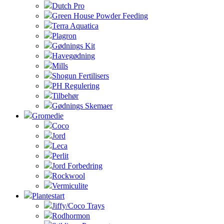
Dutch Pro
Green House Powder Feeding
Terra Aquatica
Plagron
Gødnings Kit
Havegødning
Mills
Shogun Fertilisers
PH Regulering
Tilbehør
Gødnings Skemaer
Gromedie
Coco
Jord
Leca
Perlit
Jord Forbedring
Rockwool
Vermiculite
Plantestart
Jiffy/Coco Trays
Rodhormon