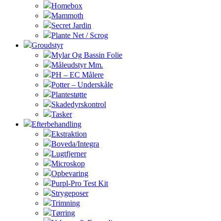
Homebox
Mammoth
Secret Jardin
Plante Net / Scrog
Groudstyr
Mylar Og Bassin Folie
Måleudstyr Mm.
PH – EC Målere
Potter – Underskåle
Plantestøtte
Skadedyrskontrol
Tasker
Efterbehandling
Ekstraktion
Boveda/Integra
Lugtfjerner
Microskop
Opbevaring
Purpl-Pro Test Kit
Strygeposer
Trimning
Tørring