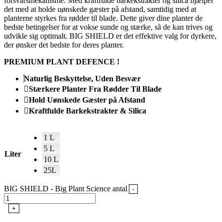
forsvarsmekanisme. Med kraftfulde barkekstrakter og silica hjælper
det med at holde uønskede gæster på afstand, samtidig med at
planterne styrkes fra rødder til blade. Dette giver dine planter de
bedste betingelser for at vokse sunde og stærke, så de kan trives og
udvikle sig optimalt. BIG SHIELD er det effektive valg for dyrkere,
der ønsker det bedste for deres planter.
PREMIUM PLANT DEFENCE !
Naturlig Beskyttelse, Uden Besvær
Stærkere Planter Fra Rødder Til Blade
Hold Uønskede Gæster på Afstand
Kraftfulde Barkekstrakter & Silica
1 L
5 L
Liter
10 L
25L
BIG SHIELD - Big Plant Science antal
-
+