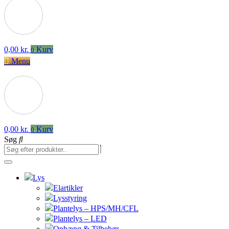
0,00
kr.
Kurv
0
Menu
0,00
kr.
Kurv
0
Søg
Lys
Elartikler
Lysstyring
Plantelys – HPS/MH/CFL
Plantelys – LED
Ophæng & Tilbehør