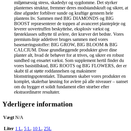
miljømæssig stress, skadedyr og sygdomme. Det styrker
planternes struktur, fremmer deres modstandskraft og sikrer, at
dine afgrøder forbliver sunde og kraftige gennem hele
plantens liv. Sammen med BIG DIAMONDS og BIG
BOOST repræsenterer de toppen af avanceret plantepleje og
leverer uovertruffen beskyttelse, eksplosiv vækst og
førsteklasses udbytte til avlere, der kræver det bedste. Vores
premium-linje addetiver bruges sammen med vores
basenæringsstoffer: BIG GROW, BIG BLOOM & BIG
CALCIUM. Disse grundlæggende produkter giver dine
planter alt, hvad de behøver for at trives, og sikrer en robust
sundhed og ensartet vækst. Som supplement hertil finder du
vores basistillskud, BIG ROOTS og BIG FLOWERS, der er
skabt til at støtte roddannelsen og maksimere
blomstringspotentialet. Tilsammen skaber vores produkter en
komplet, skalerbar løsning for avlere på alle niveauer – uanset
om du bygger et solidt fundament eller stræber efter
ekstraordinære resultater.
Yderligere information
Vægt
N/A
Liter
1 L
,
5 L
,
10 L
,
25L