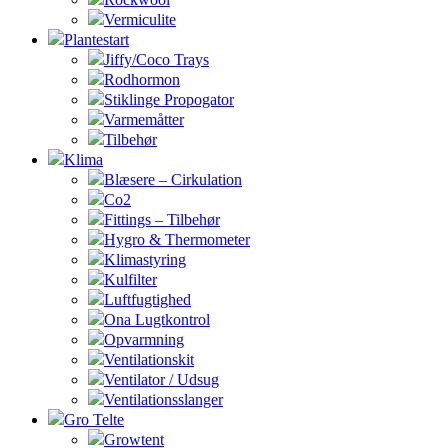
Vermiculite
Plantestart
Jiffy/Coco Trays
Rodhormon
Stiklinge Propogator
Varmemåtter
Tilbehør
Klima
Blæsere – Cirkulation
Co2
Fittings – Tilbehør
Hygro & Thermometer
Klimastyring
Kulfilter
Luftfugtighed
Ona Lugtkontrol
Opvarmning
Ventilationskit
Ventilator / Udsug
Ventilationsslanger
Gro Telte
Growtent