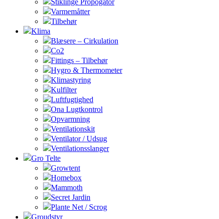
Stiklinge Propogator
Varmemåtter
Tilbehør
Klima
Blæsere – Cirkulation
Co2
Fittings – Tilbehør
Hygro & Thermometer
Klimastyring
Kulfilter
Luftfugtighed
Ona Lugtkontrol
Opvarmning
Ventilationskit
Ventilator / Udsug
Ventilationsslanger
Gro Telte
Growtent
Homebox
Mammoth
Secret Jardin
Plante Net / Scrog
Groudstyr