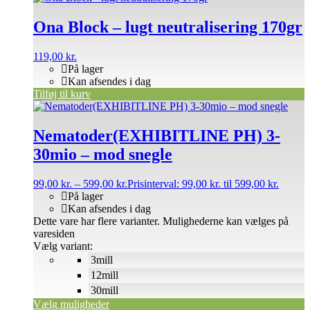
Ona Block – lugt neutralisering 170gr
119,00
kr.
På lager
Kan afsendes i dag
Tilføj til kurv
Nematoder(EXHIBITLINE PH) 3-
30mio – mod snegle
99,00
kr.
–
599,00
kr.
Prisinterval: 99,00 kr. til 599,00 kr.
På lager
Kan afsendes i dag
Dette vare har flere varianter. Mulighederne kan vælges på
varesiden
Vælg variant:
3mill
12mill
30mill
Vælg muligheder