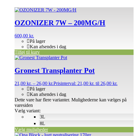
OZONIZER 7W – 200MG/H
600,00
kr.
På lager
Kan afsendes i dag
Tilføj til kurv
Gronest Transplanter Pot
21,00
kr.
–
26,00
kr.
Prisinterval: 21,00 kr. til 26,00 kr.
På lager
Kan afsendes i dag
Dette vare har flere varianter. Mulighederne kan vælges på
varesiden
Vælg variant:
3L
8L
Vælg muligheder