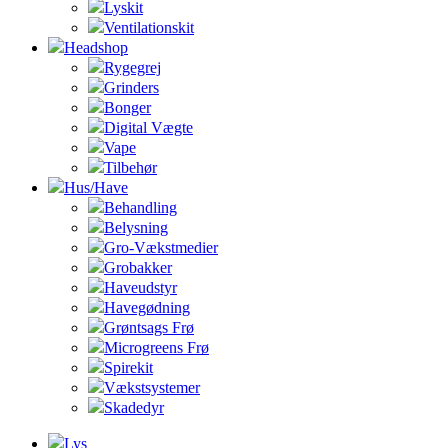
Lyskit
Ventilationskit
Headshop
Rygegrej
Grinders
Bonger
Digital Vægte
Vape
Tilbehør
Hus/Have
Behandling
Belysning
Gro-Vækstmedier
Grobakker
Haveudstyr
Havegødning
Grøntsags Frø
Microgreens Frø
Spirekit
Vækstsystemer
Skadedyr
Lys