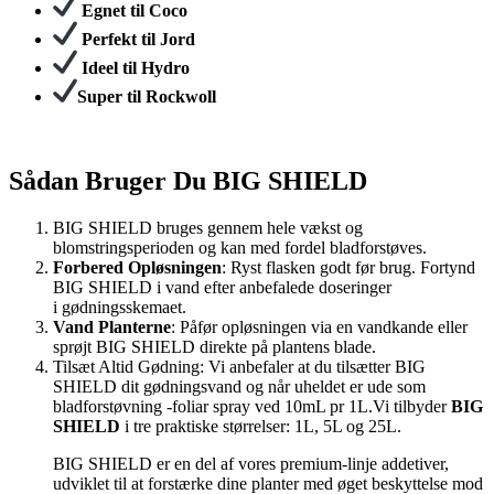
Egnet til Coco
Perfekt til Jord
Ideel til Hydro
Super til Rockwoll
Sådan Bruger Du BIG SHIELD
BIG SHIELD bruges gennem hele vækst og
blomstringsperioden og kan med fordel bladforstøves.
Forbered Opløsningen
: Ryst flasken godt før brug. Fortynd
BIG SHIELD i vand efter anbefalede doseringer
i gødningsskemaet.
Vand Planterne
: Påfør opløsningen via en vandkande eller
sprøjt BIG SHIELD direkte på plantens blade.
Tilsæt Altid Gødning: Vi anbefaler at du tilsætter BIG
SHIELD dit gødningsvand og når uheldet er ude som
bladforstøvning -foliar spray ved 10mL pr 1L.Vi tilbyder
BIG
SHIELD
i tre praktiske størrelser: 1L, 5L og 25L.
BIG SHIELD er en del af vores premium-linje addetiver,
udviklet til at forstærke dine planter med øget beskyttelse mod