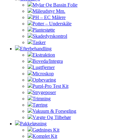
Mylar Og Bassin Folie
Måleudstyr Mm.
PH – EC Målere
Potter – Underskåle
Plantestøtte
Skadedyrskontrol
Tasker
Efterbehandling
Ekstraktion
Boveda/Integra
Lugtfjerner
Microskop
Opbevaring
Purpl-Pro Test Kit
Strygeposer
Trimning
Tørring
Vakuum & Forsegling
Vægte Og Tilbehør
Pakkeløsning
Gødnings Kit
Komplet Kit