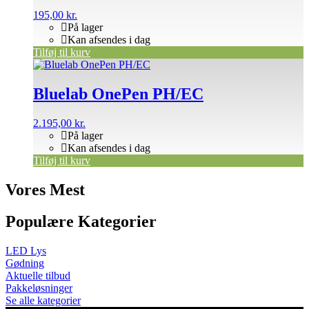
195,00
kr.
På lager
Kan afsendes i dag
Tilføj til kurv
Bluelab OnePen PH/EC
2.195,00
kr.
På lager
Kan afsendes i dag
Tilføj til kurv
Vores Mest
Populære Kategorier
LED Lys
Gødning
Aktuelle tilbud
Pakkeløsninger
Se alle kategorier