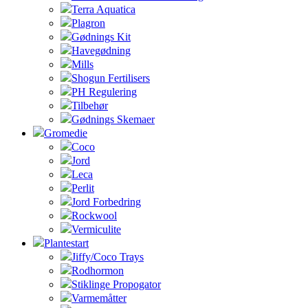
Terra Aquatica
Plagron
Gødnings Kit
Havegødning
Mills
Shogun Fertilisers
PH Regulering
Tilbehør
Gødnings Skemaer
Gromedie
Coco
Jord
Leca
Perlit
Jord Forbedring
Rockwool
Vermiculite
Plantestart
Jiffy/Coco Trays
Rodhormon
Stiklinge Propogator
Varmemåtter