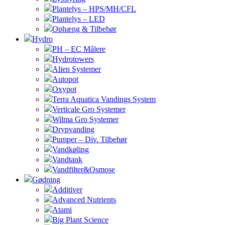
Plantelys – HPS/MH/CFL
Plantelys – LED
Ophæng & Tilbehør
Hydro
PH – EC Målere
Hydrotowers
Alien Systemer
Autopot
Oxypot
Terra Aquatica Vandings System
Verticale Gro Systemer
Wilma Gro Systemer
Drypvanding
Pumper – Div. Tilbehør
Vandkøling
Vandtank
Vandfilter&Osmose
Gødning
Additiver
Advanced Nutrients
Atami
Big Plant Science