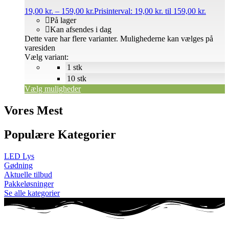
19,00
kr.
–
159,00
kr.
Prisinterval: 19,00 kr. til 159,00 kr.
På lager
Kan afsendes i dag
Dette vare har flere varianter. Mulighederne kan vælges på
varesiden
Vælg variant:
1 stk
10 stk
Vælg muligheder
Vores Mest
Populære Kategorier
LED Lys
Gødning
Aktuelle tilbud
Pakkeløsninger
Se alle kategorier