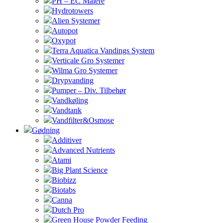
PH – EC Målere
Hydrotowers
Alien Systemer
Autopot
Oxypot
Terra Aquatica Vandings System
Verticale Gro Systemer
Wilma Gro Systemer
Drypvanding
Pumper – Div. Tilbehør
Vandkøling
Vandtank
Vandfilter&Osmose
Gødning
Additiver
Advanced Nutrients
Atami
Big Plant Science
Biobizz
Biotabs
Canna
Dutch Pro
Green House Powder Feeding