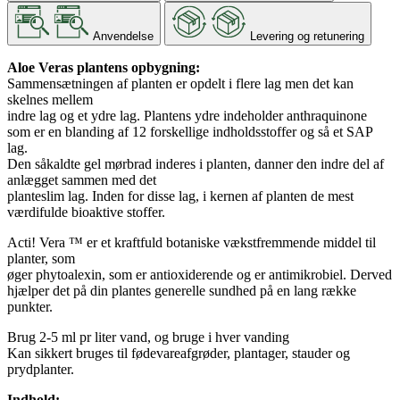
Anvendelse
Levering og retunering
Aloe Veras plantens opbygning:
Sammensætningen af ​​planten er opdelt i flere lag men det kan
skelnes mellem
indre lag og et ydre lag. Plantens ydre indeholder anthraquinone
som er en blanding af 12 forskellige indholdsstoffer og så et SAP
lag.
Den såkaldte gel mørbrad inderes i planten, danner den indre del af
anlægget sammen med det
planteslim lag. Inden for disse lag, i kernen af ​​planten de mest
værdifulde bioaktive stoffer.
Acti! Vera ™ er et kraftfuld botaniske vækstfremmende middel til
planter, som
øger phytoalexin, som er antioxiderende og er antimikrobiel. Derved
hjælper det på din plantes generelle sundhed på en lang række
punkter.
Brug 2-5 ml pr liter vand, og bruge i hver vanding
Kan sikkert bruges til fødevareafgrøder, plantager, stauder og
prydplanter.
Indhold: