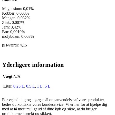
Magnesium: 0,01%
Kobber: 0,003%
Mangan: 0,032%
Zink: 0,007%
Jern: 3,42%
Bor: 0,0019%
molybdæn: 0,003%
pH-værdi: 4,15
Yderligere information
Vægt
N/A
Liter
0.25 L
,
0.5 L
,
1 L
,
5 L
For vejledning og spørgsmål om anvendelse af vores produkter,
bedes du kontakte vores kundeservice. Vi er her for at hjælpe dig
med at få mest muligt ud af dine køb og sikre, at du bruger
produkterne korrekt og sikkert.