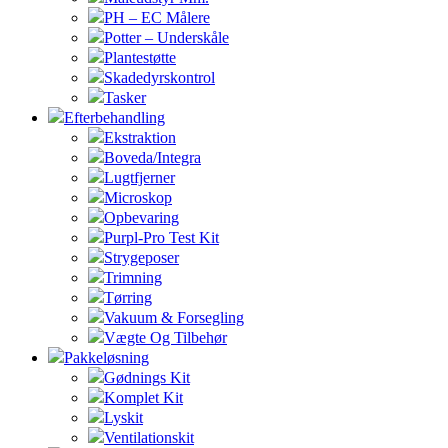
PH – EC Målere
Potter – Underskåle
Plantestøtte
Skadedyrskontrol
Tasker
Efterbehandling
Ekstraktion
Boveda/Integra
Lugtfjerner
Microskop
Opbevaring
Purpl-Pro Test Kit
Strygeposer
Trimning
Tørring
Vakuum & Forsegling
Vægte Og Tilbehør
Pakkeløsning
Gødnings Kit
Komplet Kit
Lyskit
Ventilationskit