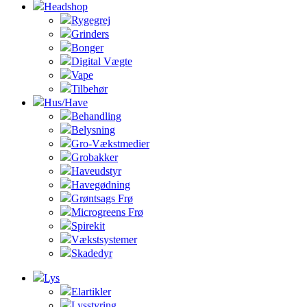
Headshop
Rygegrej
Grinders
Bonger
Digital Vægte
Vape
Tilbehør
Hus/Have
Behandling
Belysning
Gro-Vækstmedier
Grobakker
Haveudstyr
Havegødning
Grøntsags Frø
Microgreens Frø
Spirekit
Vækstsystemer
Skadedyr
Lys
Elartikler
Lysstyring