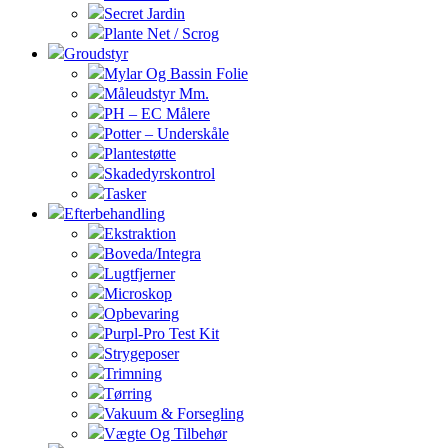
Secret Jardin
Plante Net / Scrog
Groudstyr
Mylar Og Bassin Folie
Måleudstyr Mm.
PH – EC Målere
Potter – Underskåle
Plantestøtte
Skadedyrskontrol
Tasker
Efterbehandling
Ekstraktion
Boveda/Integra
Lugtfjerner
Microskop
Opbevaring
Purpl-Pro Test Kit
Strygeposer
Trimning
Tørring
Vakuum & Forsegling
Vægte Og Tilbehør