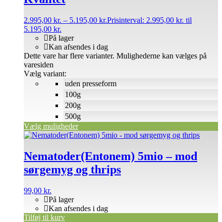
2.995,00
kr.
–
5.195,00
kr.
Prisinterval: 2.995,00 kr. til
5.195,00 kr.
På lager
Kan afsendes i dag
Dette vare har flere varianter. Mulighederne kan vælges på
varesiden
Vælg variant:
uden presseform
100g
200g
500g
Vælg muligheder
Nematoder(Entonem) 5mio – mod
sørgemyg og thrips
99,00
kr.
På lager
Kan afsendes i dag
Tilføj til kurv