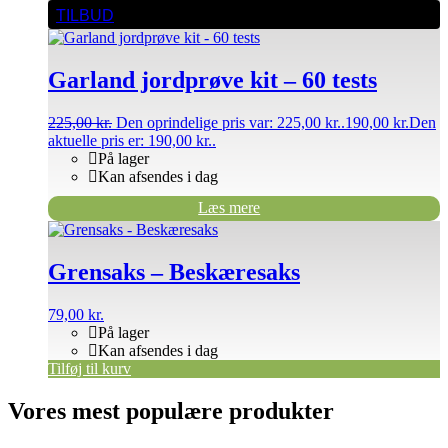
TILBUD
Garland jordprøve kit – 60 tests
225,00
kr.
Den oprindelige pris var: 225,00 kr..
190,00
kr.
Den
aktuelle pris er: 190,00 kr..
På lager
Kan afsendes i dag
Læs mere
Grensaks – Beskæresaks
79,00
kr.
På lager
Kan afsendes i dag
Tilføj til kurv
Vores mest populære produkter