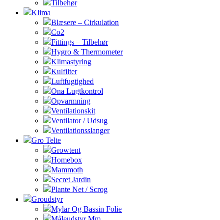
Tilbehør
Klima
Blæsere – Cirkulation
Co2
Fittings – Tilbehør
Hygro & Thermometer
Klimastyring
Kulfilter
Luftfugtighed
Ona Lugtkontrol
Opvarmning
Ventilationskit
Ventilator / Udsug
Ventilationsslanger
Gro Telte
Growtent
Homebox
Mammoth
Secret Jardin
Plante Net / Scrog
Groudstyr
Mylar Og Bassin Folie
Måleudstyr Mm.