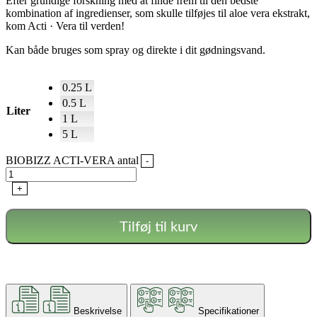
Efter grundige forskning med at finde frem til den bedste
kombination af ingredienser, som skulle tilføjes til aloe vera ekstrakt,
kom Acti · Vera til verden!
Kan både bruges som spray og direkte i dit gødningsvand.
0.25 L
0.5 L
Liter
1 L
5 L
BIOBIZZ ACTI-VERA antal
-
+
Tilføj til kurv
Beskrivelse
Specifikationer