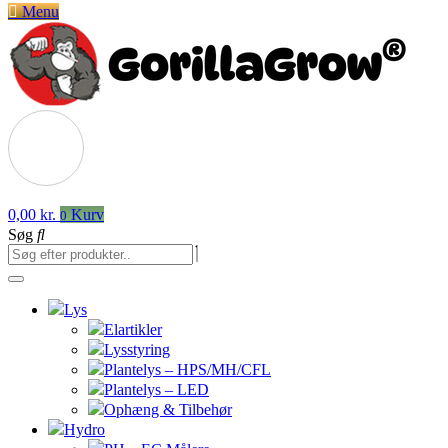
Menu
0,00
kr.
Kurv
0
Søg
Lys
Elartikler
Lysstyring
Plantelys – HPS/MH/CFL
Plantelys – LED
Ophæng & Tilbehør
Hydro