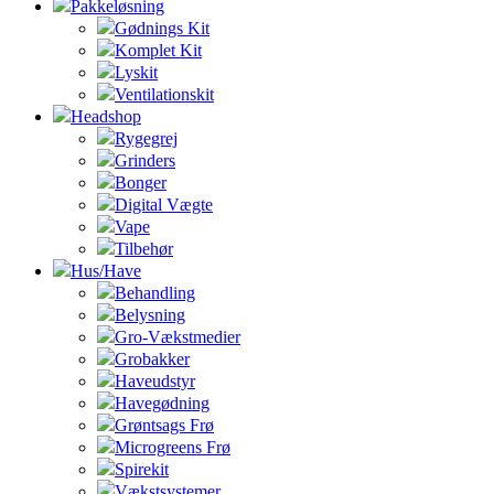
Pakkeløsning
Gødnings Kit
Komplet Kit
Lyskit
Ventilationskit
Headshop
Rygegrej
Grinders
Bonger
Digital Vægte
Vape
Tilbehør
Hus/Have
Behandling
Belysning
Gro-Vækstmedier
Grobakker
Haveudstyr
Havegødning
Grøntsags Frø
Microgreens Frø
Spirekit
Vækstsystemer