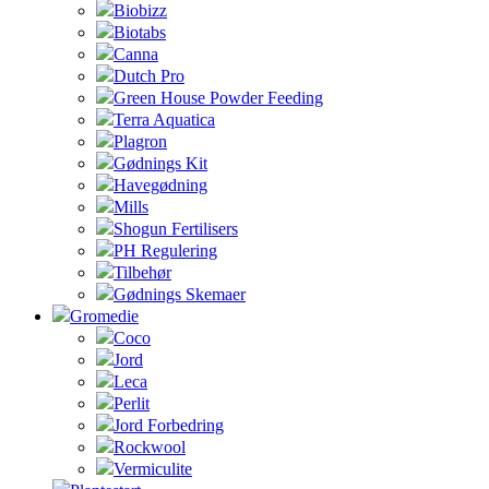
Biobizz
Biotabs
Canna
Dutch Pro
Green House Powder Feeding
Terra Aquatica
Plagron
Gødnings Kit
Havegødning
Mills
Shogun Fertilisers
PH Regulering
Tilbehør
Gødnings Skemaer
Gromedie
Coco
Jord
Leca
Perlit
Jord Forbedring
Rockwool
Vermiculite