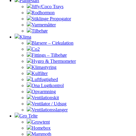
Plantestart
Jiffy/Coco Trays
Rodhormon
Stiklinge Propogator
Varmemåtter
Tilbehør
Klima
Blæsere – Cirkulation
Co2
Fittings – Tilbehør
Hygro & Thermometer
Klimastyring
Kulfilter
Luftfugtighed
Ona Lugtkontrol
Opvarmning
Ventilationskit
Ventilator / Udsug
Ventilationsslanger
Gro Telte
Growtent
Homebox
Mammoth