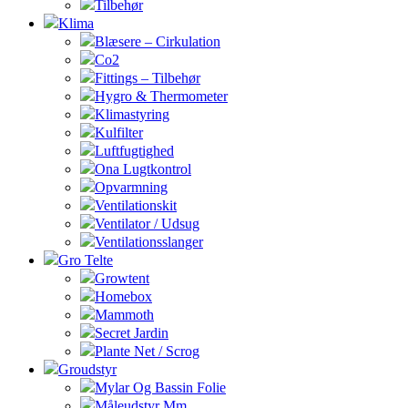
Tilbehør
Klima
Blæsere – Cirkulation
Co2
Fittings – Tilbehør
Hygro & Thermometer
Klimastyring
Kulfilter
Luftfugtighed
Ona Lugtkontrol
Opvarmning
Ventilationskit
Ventilator / Udsug
Ventilationsslanger
Gro Telte
Growtent
Homebox
Mammoth
Secret Jardin
Plante Net / Scrog
Groudstyr
Mylar Og Bassin Folie
Måleudstyr Mm.