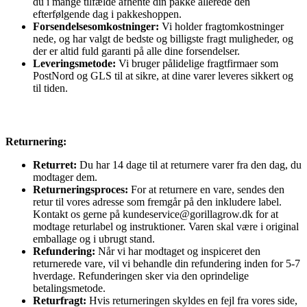
du i mange tilfælde afhente din pakke allerede den
efterfølgende dag i pakkeshoppen.
Forsendelsesomkostninger:
Vi holder fragtomkostninger
nede, og har valgt de bedste og billigste fragt muligheder, og
der er altid fuld garanti på alle dine forsendelser.
Leveringsmetode:
Vi bruger pålidelige fragtfirmaer som
PostNord og GLS til at sikre, at dine varer leveres sikkert og
til tiden.
Returnering:
Returret:
Du har 14 dage til at returnere varer fra den dag, du
modtager dem.
Returneringsproces:
For at returnere en vare, sendes den
retur til vores adresse som fremgår på den inkludere label.
Kontakt os gerne på kundeservice@gorillagrow.dk for at
modtage returlabel og instruktioner. Varen skal være i original
emballage og i ubrugt stand.
Refundering:
Når vi har modtaget og inspiceret den
returnerede vare, vil vi behandle din refundering inden for 5-7
hverdage. Refunderingen sker via den oprindelige
betalingsmetode.
Returfragt:
Hvis returneringen skyldes en fejl fra vores side,