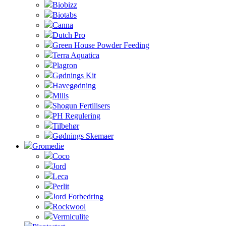
Biobizz
Biotabs
Canna
Dutch Pro
Green House Powder Feeding
Terra Aquatica
Plagron
Gødnings Kit
Havegødning
Mills
Shogun Fertilisers
PH Regulering
Tilbehør
Gødnings Skemaer
Gromedie
Coco
Jord
Leca
Perlit
Jord Forbedring
Rockwool
Vermiculite