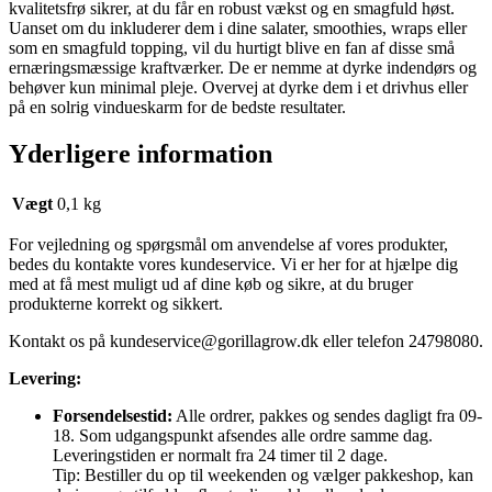
kvalitetsfrø sikrer, at du får en robust vækst og en smagfuld høst.
Uanset om du inkluderer dem i dine salater, smoothies, wraps eller
som en smagfuld topping, vil du hurtigt blive en fan af disse små
ernæringsmæssige kraftværker. De er nemme at dyrke indendørs og
behøver kun minimal pleje. Overvej at dyrke dem i et drivhus eller
på en solrig vindueskarm for de bedste resultater.
Yderligere information
Vægt
0,1 kg
For vejledning og spørgsmål om anvendelse af vores produkter,
bedes du kontakte vores kundeservice. Vi er her for at hjælpe dig
med at få mest muligt ud af dine køb og sikre, at du bruger
produkterne korrekt og sikkert.
Kontakt os på
kundeservice@gorillagrow.dk
eller telefon 24798080.
Levering:
Forsendelsestid:
Alle ordrer, pakkes og sendes dagligt fra 09-
18. Som udgangspunkt afsendes alle ordre samme dag.
Leveringstiden er normalt fra 24 timer til 2 dage.
Tip: Bestiller du op til weekenden og vælger pakkeshop, kan