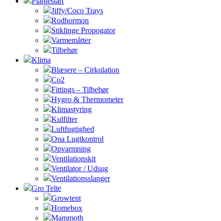
Plantestart
Jiffy/Coco Trays
Rodhormon
Stiklinge Propogator
Varmemåtter
Tilbehør
Klima
Blæsere – Cirkulation
Co2
Fittings – Tilbehør
Hygro & Thermometer
Klimastyring
Kulfilter
Luftfugtighed
Ona Lugtkontrol
Opvarmning
Ventilationskit
Ventilator / Udsug
Ventilationsslanger
Gro Telte
Growtent
Homebox
Mammoth