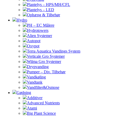
Plantelys – HPS/MH/CFL
Plantelys – LED
Ophæng & Tilbehør
Hydro
PH – EC Målere
Hydrotowers
Alien Systemer
Autopot
Oxypot
Terra Aquatica Vandings System
Verticale Gro Systemer
Wilma Gro Systemer
Drypvanding
Pumper – Div. Tilbehør
Vandkøling
Vandtank
Vandfilter&Osmose
Gødning
Additiver
Advanced Nutrients
Atami
Big Plant Science