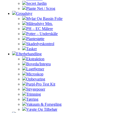
Secret Jardin
Plante Net / Scrog
Groudstyr
Mylar Og Bassin Folie
Måleudstyr Mm.
PH – EC Målere
Potter – Underskåle
Plantestøtte
Skadedyrskontrol
Tasker
Efterbehandling
Ekstraktion
Boveda/Integra
Lugtfjerner
Microskop
Opbevaring
Purpl-Pro Test Kit
Strygeposer
Trimning
Tørring
Vakuum & Forsegling
Vægte Og Tilbehør