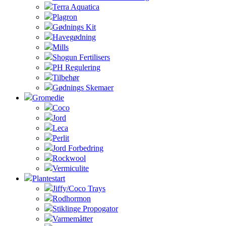
Terra Aquatica
Plagron
Gødnings Kit
Havegødning
Mills
Shogun Fertilisers
PH Regulering
Tilbehør
Gødnings Skemaer
Gromedie
Coco
Jord
Leca
Perlit
Jord Forbedring
Rockwool
Vermiculite
Plantestart
Jiffy/Coco Trays
Rodhormon
Stiklinge Propogator
Varmemåtter