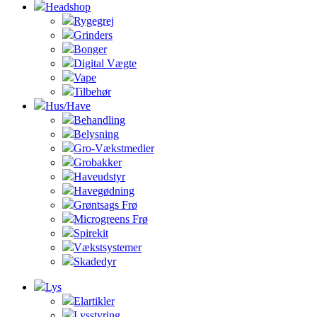
Headshop
Rygegrej
Grinders
Bonger
Digital Vægte
Vape
Tilbehør
Hus/Have
Behandling
Belysning
Gro-Vækstmedier
Grobakker
Haveudstyr
Havegødning
Grøntsags Frø
Microgreens Frø
Spirekit
Vækstsystemer
Skadedyr
Lys
Elartikler
Lysstyring