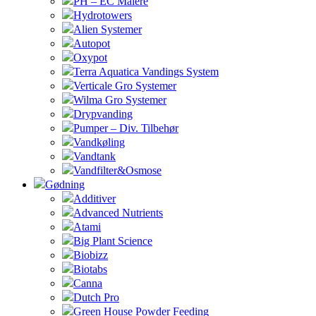
PH – EC Målere
Hydrotowers
Alien Systemer
Autopot
Oxypot
Terra Aquatica Vandings System
Verticale Gro Systemer
Wilma Gro Systemer
Drypvanding
Pumper – Div. Tilbehør
Vandkøling
Vandtank
Vandfilter&Osmose
Gødning
Additiver
Advanced Nutrients
Atami
Big Plant Science
Biobizz
Biotabs
Canna
Dutch Pro
Green House Powder Feeding