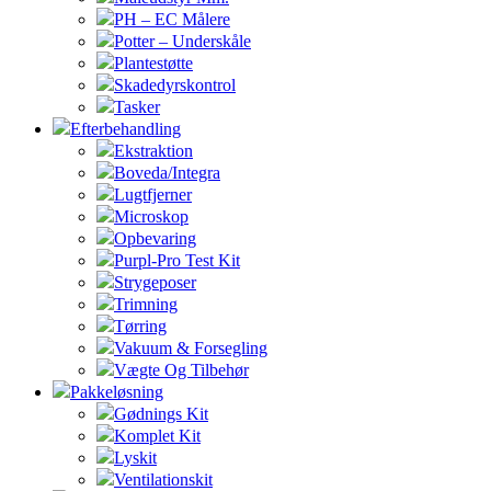
PH – EC Målere
Potter – Underskåle
Plantestøtte
Skadedyrskontrol
Tasker
Efterbehandling
Ekstraktion
Boveda/Integra
Lugtfjerner
Microskop
Opbevaring
Purpl-Pro Test Kit
Strygeposer
Trimning
Tørring
Vakuum & Forsegling
Vægte Og Tilbehør
Pakkeløsning
Gødnings Kit
Komplet Kit
Lyskit
Ventilationskit