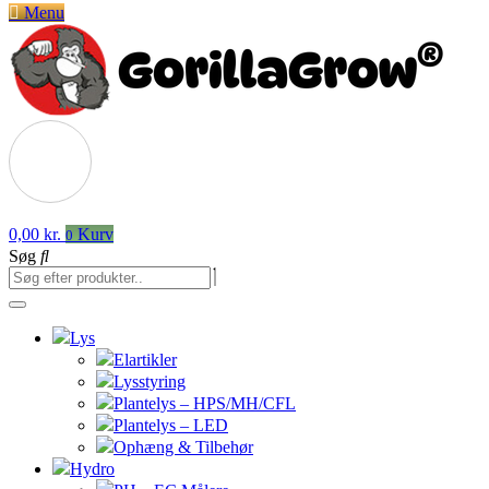
Menu
0,00
kr.
Kurv
0
Søg
Lys
Elartikler
Lysstyring
Plantelys – HPS/MH/CFL
Plantelys – LED
Ophæng & Tilbehør
Hydro