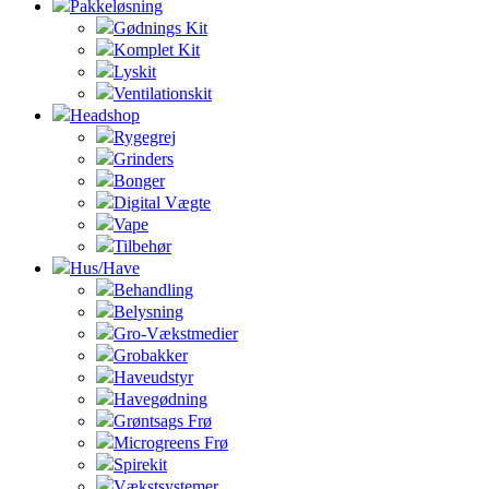
Pakkeløsning
Gødnings Kit
Komplet Kit
Lyskit
Ventilationskit
Headshop
Rygegrej
Grinders
Bonger
Digital Vægte
Vape
Tilbehør
Hus/Have
Behandling
Belysning
Gro-Vækstmedier
Grobakker
Haveudstyr
Havegødning
Grøntsags Frø
Microgreens Frø
Spirekit
Vækstsystemer