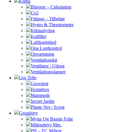
Klima
Blæsere – Cirkulation
Co2
Fittings – Tilbehør
Hygro & Thermometer
Klimastyring
Kulfilter
Luftfugtighed
Ona Lugtkontrol
Opvarmning
Ventilationskit
Ventilator / Udsug
Ventilationsslanger
Gro Telte
Growtent
Homebox
Mammoth
Secret Jardin
Plante Net / Scrog
Groudstyr
Mylar Og Bassin Folie
Måleudstyr Mm.
PH – EC Målere