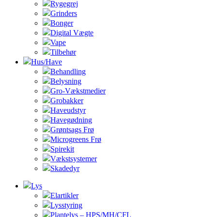
Rygegrej
Grinders
Bonger
Digital Vægte
Vape
Tilbehør
Hus/Have
Behandling
Belysning
Gro-Vækstmedier
Grobakker
Haveudstyr
Havegødning
Grøntsags Frø
Microgreens Frø
Spirekit
Vækstsystemer
Skadedyr
Lys
Elartikler
Lysstyring
Plantelys – HPS/MH/CFL