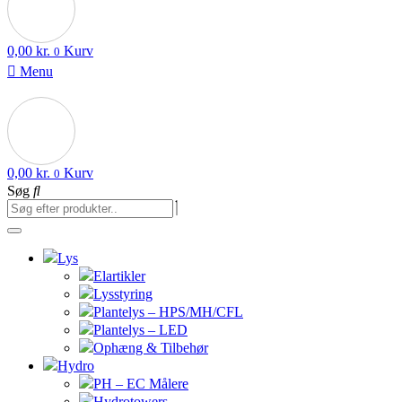
0,00
kr.
Kurv
0
Menu
0,00
kr.
Kurv
0
Søg
Lys
Elartikler
Lysstyring
Plantelys – HPS/MH/CFL
Plantelys – LED
Ophæng & Tilbehør
Hydro
PH – EC Målere
Hydrotowers