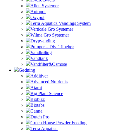
Alien Systemer
Autopot
Oxypot
Terra Aquatica Vandings System
Verticale Gro Systemer
Wilma Gro Systemer
Drypvanding
Pumper – Div. Tilbehør
Vandkøling
Vandtank
Vandfilter&Osmose
Gødning
Additiver
Advanced Nutrients
Atami
Big Plant Science
Biobizz
Biotabs
Canna
Dutch Pro
Green House Powder Feeding
Terra Aquatica