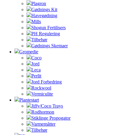
Plagron
Gødnings Kit
Havegødning
Mills
Shogun Fertilisers
PH Regulering
Tilbehør
Gødnings Skemaer
Gromedie
Coco
Jord
Leca
Perlit
Jord Forbedring
Rockwool
Vermiculite
Plantestart
Jiffy/Coco Trays
Rodhormon
Stiklinge Propogator
Varmemåtter
Tilbehør