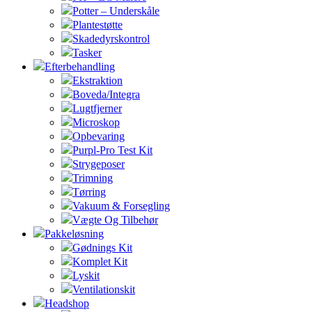
Potter – Underskåle
Plantestøtte
Skadedyrskontrol
Tasker
Efterbehandling
Ekstraktion
Boveda/Integra
Lugtfjerner
Microskop
Opbevaring
Purpl-Pro Test Kit
Strygeposer
Trimning
Tørring
Vakuum & Forsegling
Vægte Og Tilbehør
Pakkeløsning
Gødnings Kit
Komplet Kit
Lyskit
Ventilationskit
Headshop