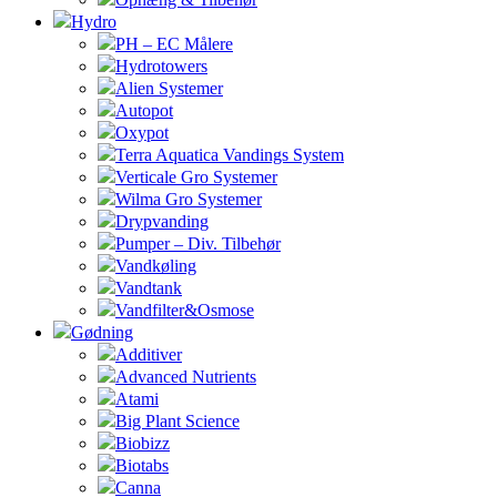
Hydro
PH – EC Målere
Hydrotowers
Alien Systemer
Autopot
Oxypot
Terra Aquatica Vandings System
Verticale Gro Systemer
Wilma Gro Systemer
Drypvanding
Pumper – Div. Tilbehør
Vandkøling
Vandtank
Vandfilter&Osmose
Gødning
Additiver
Advanced Nutrients
Atami
Big Plant Science
Biobizz
Biotabs
Canna