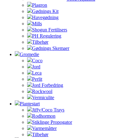
Plagron
Gødnings Kit
Havegødning
Mills
Shogun Fertilisers
PH Regulering
Tilbehør
Gødnings Skemaer
Gromedie
Coco
Jord
Leca
Perlit
Jord Forbedring
Rockwool
Vermiculite
Plantestart
Jiffy/Coco Trays
Rodhormon
Stiklinge Propogator
Varmemåtter
Tilbehør