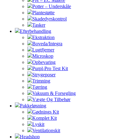
PH – EC Målere
Potter – Underskåle
Plantestøtte
Skadedyrskontrol
Tasker
Efterbehandling
Ekstraktion
Boveda/Integra
Lugtfjerner
Microskop
Opbevaring
Purpl-Pro Test Kit
Strygeposer
Trimning
Tørring
Vakuum & Forsegling
Vægte Og Tilbehør
Pakkeløsning
Gødnings Kit
Komplet Kit
Lyskit
Ventilationskit
Headshop