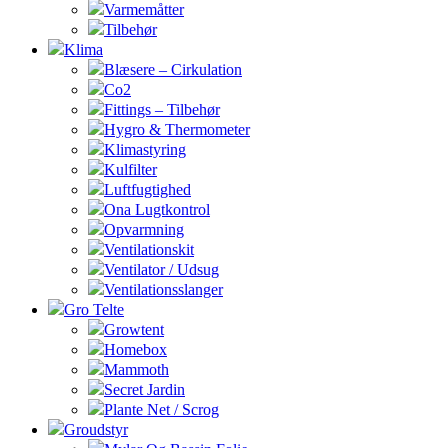
Varmemåtter
Tilbehør
Klima
Blæsere – Cirkulation
Co2
Fittings – Tilbehør
Hygro & Thermometer
Klimastyring
Kulfilter
Luftfugtighed
Ona Lugtkontrol
Opvarmning
Ventilationskit
Ventilator / Udsug
Ventilationsslanger
Gro Telte
Growtent
Homebox
Mammoth
Secret Jardin
Plante Net / Scrog
Groudstyr