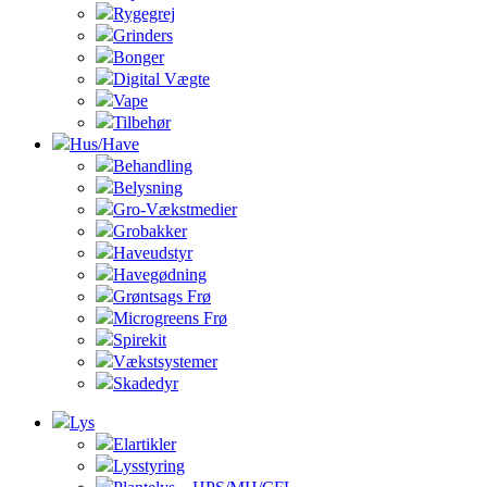
Rygegrej
Grinders
Bonger
Digital Vægte
Vape
Tilbehør
Hus/Have
Behandling
Belysning
Gro-Vækstmedier
Grobakker
Haveudstyr
Havegødning
Grøntsags Frø
Microgreens Frø
Spirekit
Vækstsystemer
Skadedyr
Lys
Elartikler
Lysstyring