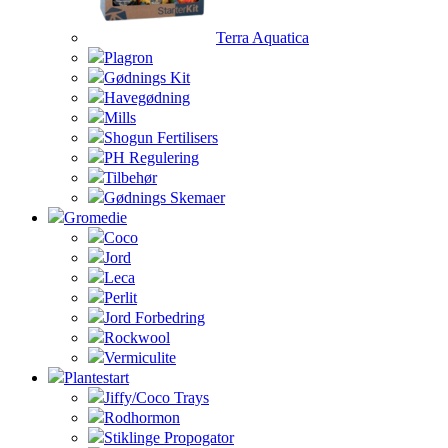
Terra Aquatica
Plagron
Gødnings Kit
Havegødning
Mills
Shogun Fertilisers
PH Regulering
Tilbehør
Gødnings Skemaer
Gromedie
Coco
Jord
Leca
Perlit
Jord Forbedring
Rockwool
Vermiculite
Plantestart
Jiffy/Coco Trays
Rodhormon
Stiklinge Propogator