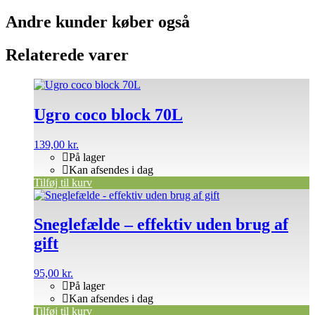
Andre kunder køber også
Relaterede varer
Ugro coco block 70L
139,00
kr.
På lager
Kan afsendes i dag
Tilføj til kurv
Sneglefælde – effektiv uden brug af
gift
95,00
kr.
På lager
Kan afsendes i dag
Tilføj til kurv