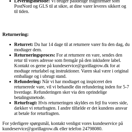
Leveringsmetode:
Vi bruger pålidelige fragtfirmaer som
PostNord og GLS til at sikre, at dine varer leveres sikkert og
til tiden.
Returnering:
Returret:
Du har 14 dage til at returnere varer fra den dag, du
modtager dem.
Returneringsproces:
For at returnere en vare, sendes den
retur til vores adresse som fremgår på den inkludere label.
Kontakt os gerne på kundeservice@gorillagrow.dk for at
modtage returlabel og instruktioner. Varen skal være i original
emballage og i ubrugt stand.
Refundering:
Når vi har modtaget og inspiceret den
returnerede vare, vil vi behandle din refundering inden for 5-7
hverdage. Refunderingen sker via den oprindelige
betalingsmetode.
Returfragt:
Hvis returneringen skyldes en fejl fra vores side,
dækker vi returfragten. I andre tilfælde er det kundens ansvar
at betale for returfragten.
For yderligere spørgsmål, kontakt venligst vores kundeservice på
kundeservice@gorillagrow.dk eller telefon 24798080.