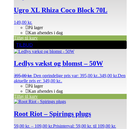
Ugro XL Rhiza Coco Block 70L
149,00
kr.
På lager
Kan afsendes i dag
Tilføj til kurv
TILBUD
Ledlys vækst og blomst – 50W
395,00
kr.
Den oprindelige pris var: 395,00 kr..
349,00
kr.
Den
aktuelle pris er: 349,00 kr..
På lager
Kan afsendes i dag
Tilføj til kurv
Root Riot – Spirings plugs
59,00
kr.
–
109,00
kr.
Prisinterval: 59,00 kr. til 109,00 kr.