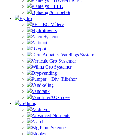
Plantelys – HPS/MH/CFL
Plantelys – LED
Ophæng & Tilbehør
Hydro
PH – EC Målere
Hydrotowers
Alien Systemer
Autopot
Oxypot
Terra Aquatica Vandings System
Verticale Gro Systemer
Wilma Gro Systemer
Drypvanding
Pumper – Div. Tilbehør
Vandkøling
Vandtank
Vandfilter&Osmose
Gødning
Additiver
Advanced Nutrients
Atami
Big Plant Science
Biobizz