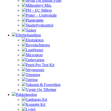
Mylar Og Bassin Folie
Måleudstyr Mm.
PH – EC Målere
Potter – Underskåle
Plantestøtte
Skadedyrskontrol
Tasker
Efterbehandling
Ekstraktion
Boveda/Integra
Lugtfjerner
Microskop
Opbevaring
Purpl-Pro Test Kit
Strygeposer
Trimning
Tørring
Vakuum & Forsegling
Vægte Og Tilbehør
Pakkeløsning
Gødnings Kit
Komplet Kit
Lyskit