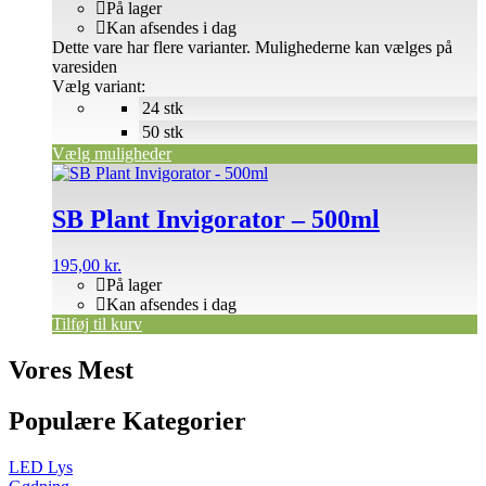
På lager
Kan afsendes i dag
Dette vare har flere varianter. Mulighederne kan vælges på
varesiden
Vælg variant:
24 stk
50 stk
Vælg muligheder
SB Plant Invigorator – 500ml
195,00
kr.
På lager
Kan afsendes i dag
Tilføj til kurv
Vores Mest
Populære Kategorier
LED Lys