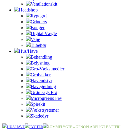
Ventilationskit
Headshop
Rygegrej
Grinders
Bonger
Digital Vægte
Vape
Tilbehør
Hus/Have
Behandling
Belysning
Gro-Vækstmedier
Grobakker
Haveudstyr
Havegødning
Grøntsags Frø
Microgreens Frø
Spirekit
Vækstsystemer
Skadedyr
HUS/HAVE
LYGTER
LOMMELYGTE – GENOPLADELIGT BATTERI