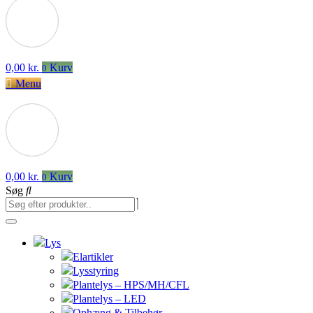
0,00
kr.
Kurv
0
Menu
0,00
kr.
Kurv
0
Søg
Lys
Elartikler
Lysstyring
Plantelys – HPS/MH/CFL
Plantelys – LED
Ophæng & Tilbehør