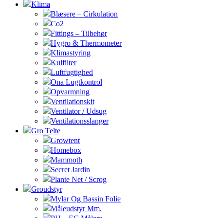
Klima
Blæsere – Cirkulation
Co2
Fittings – Tilbehør
Hygro & Thermometer
Klimastyring
Kulfilter
Luftfugtighed
Ona Lugtkontrol
Opvarmning
Ventilationskit
Ventilator / Udsug
Ventilationsslanger
Gro Telte
Growtent
Homebox
Mammoth
Secret Jardin
Plante Net / Scrog
Groudstyr
Mylar Og Bassin Folie
Måleudstyr Mm.