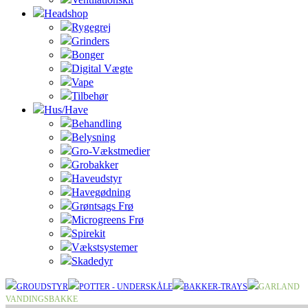
Headshop
Rygegrej
Grinders
Bonger
Digital Vægte
Vape
Tilbehør
Hus/Have
Behandling
Belysning
Gro-Vækstmedier
Grobakker
Haveudstyr
Havegødning
Grøntsags Frø
Microgreens Frø
Spirekit
Vækstsystemer
Skadedyr
GROUDSTYR
POTTER - UNDERSKÅLE
BAKKER-TRAYS
GARLAND
VANDINGSBAKKE