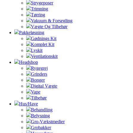
Strygeposer
Trimning
Tørring
Vakuum & Forsegling
Vægte Og Tilbehør
Pakkeløsning
Gødnings Kit
Komplet Kit
Lyskit
Ventilationskit
Headshop
Rygegrej
Grinders
Bonger
Digital Vægte
Vape
Tilbehør
Hus/Have
Behandling
Belysning
Gro-Vækstmedier
Grobakker