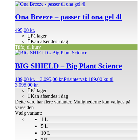
Ona Breeze – passer til ona gel 4l
495,00
kr.
På lager
Kan afsendes i dag
Tilføj til kurv
BIG SHIELD – Big Plant Science
189,00
kr.
–
3.095,00
kr.
Prisinterval: 189,00 kr. til
3.095,00 kr.
På lager
Kan afsendes i dag
Dette vare har flere varianter. Mulighederne kan vælges på
varesiden
Vælg variant:
1 L
5 L
10 L
25L