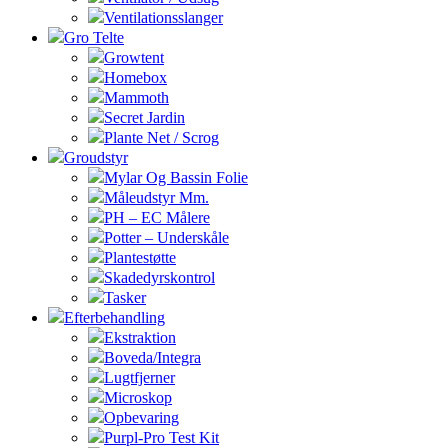
Ventilationsslanger
Gro Telte
Growtent
Homebox
Mammoth
Secret Jardin
Plante Net / Scrog
Groudstyr
Mylar Og Bassin Folie
Måleudstyr Mm.
PH – EC Målere
Potter – Underskåle
Plantestøtte
Skadedyrskontrol
Tasker
Efterbehandling
Ekstraktion
Boveda/Integra
Lugtfjerner
Microskop
Opbevaring
Purpl-Pro Test Kit