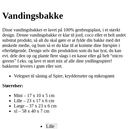
Vandingsbakke
Disse vandingsbakker er lavet på 100% genbrugsplast, i et stærkt
design. Denne vandingsbakke er klar til jord, coco eller et helt andet
substrat produkt, så alt du skal gøre er at fylde din bakke med det
ønskede medie, og bum så er du klar til at komme dine frø/spire i
efterfølgende. Design selv din produktion som du har lyst, du kan
evt. dele den op og plante flere slags i en kasse eller gå helt “micro
greens” f.eks. og lave et stort mix af alle dine yndlingsspirer!
bakkerne leveres i grøn eller sort.
Velegnet til såning af Spire, krydderurter og mikrogrønt
Størrelser:
Mini – 17 x 10 x 5 cm
Lille – 23 x 17 x 6 cm
Large – 37 x 23 x 6 cm
xl – 58 x 40 x 7 cm
Lille