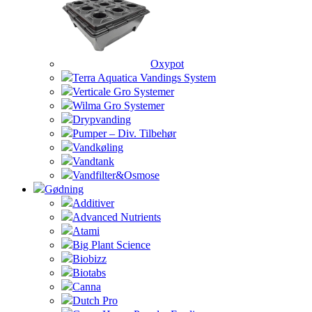
Oxypot
Terra Aquatica Vandings System
Verticale Gro Systemer
Wilma Gro Systemer
Drypvanding
Pumper – Div. Tilbehør
Vandkøling
Vandtank
Vandfilter&Osmose
Gødning
Additiver
Advanced Nutrients
Atami
Big Plant Science
Biobizz
Biotabs
Canna
Dutch Pro