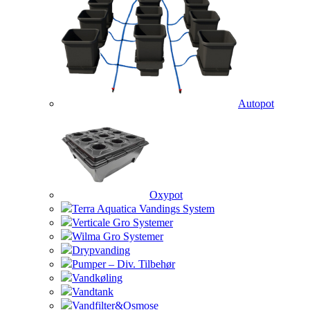
Autopot
Oxypot
Terra Aquatica Vandings System
Verticale Gro Systemer
Wilma Gro Systemer
Drypvanding
Pumper – Div. Tilbehør
Vandkøling
Vandtank
Vandfilter&Osmose