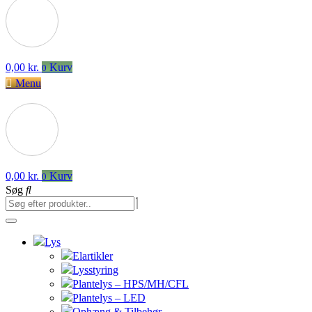
0,00
kr.
Kurv
0
Menu
0,00
kr.
Kurv
0
Søg
Lys
Elartikler
Lysstyring
Plantelys – HPS/MH/CFL
Plantelys – LED
Ophæng & Tilbehør