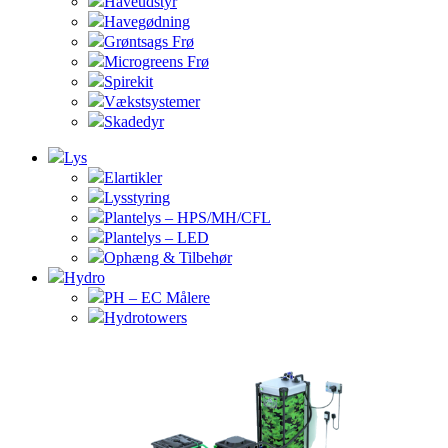
Haveudstyr
Havegødning
Grøntsags Frø
Microgreens Frø
Spirekit
Vækstsystemer
Skadedyr
Lys
Elartikler
Lysstyring
Plantelys – HPS/MH/CFL
Plantelys – LED
Ophæng & Tilbehør
Hydro
PH – EC Målere
Hydrotowers