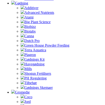
Gødning
Additiver
Advanced Nutrients
Atami
Big Plant Science
Biobizz
Biotabs
Canna
Dutch Pro
Green House Powder Feeding
Terra Aquatica
Plagron
Gødnings Kit
Havegødning
Mills
Shogun Fertilisers
PH Regulering
Tilbehør
Gødnings Skemaer
Gromedie
Coco
Jord