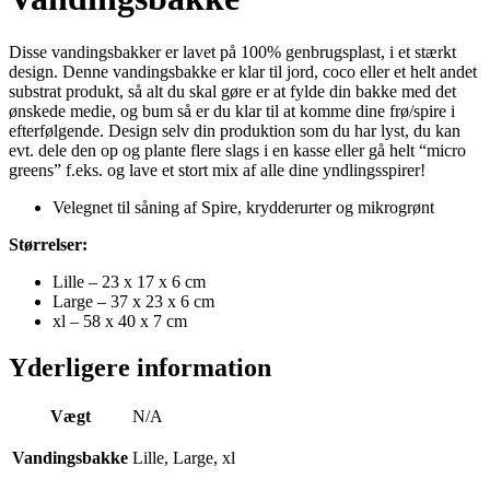
Disse vandingsbakker er lavet på 100% genbrugsplast, i et stærkt
design. Denne vandingsbakke er klar til jord, coco eller et helt andet
substrat produkt, så alt du skal gøre er at fylde din bakke med det
ønskede medie, og bum så er du klar til at komme dine frø/spire i
efterfølgende. Design selv din produktion som du har lyst, du kan
evt. dele den op og plante flere slags i en kasse eller gå helt “micro
greens” f.eks. og lave et stort mix af alle dine yndlingsspirer!
Velegnet til såning af Spire, krydderurter og mikrogrønt
Størrelser:
Lille – 23 x 17 x 6 cm
Large – 37 x 23 x 6 cm
xl – 58 x 40 x 7 cm
Yderligere information
Vægt
N/A
Vandingsbakke
Lille, Large, xl