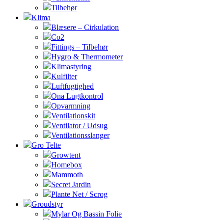
Tilbehør
Klima
Blæsere – Cirkulation
Co2
Fittings – Tilbehør
Hygro & Thermometer
Klimastyring
Kulfilter
Luftfugtighed
Ona Lugtkontrol
Opvarmning
Ventilationskit
Ventilator / Udsug
Ventilationsslanger
Gro Telte
Growtent
Homebox
Mammoth
Secret Jardin
Plante Net / Scrog
Groudstyr
Mylar Og Bassin Folie