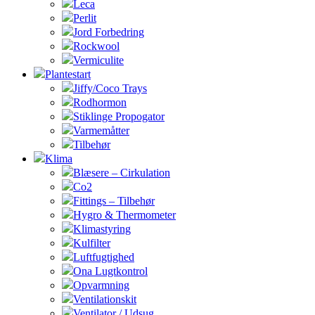
Leca
Perlit
Jord Forbedring
Rockwool
Vermiculite
Plantestart
Jiffy/Coco Trays
Rodhormon
Stiklinge Propogator
Varmemåtter
Tilbehør
Klima
Blæsere – Cirkulation
Co2
Fittings – Tilbehør
Hygro & Thermometer
Klimastyring
Kulfilter
Luftfugtighed
Ona Lugtkontrol
Opvarmning
Ventilationskit
Ventilator / Udsug