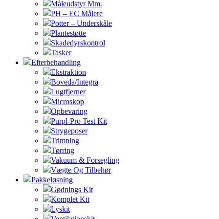
Måleudstyr Mm.
PH – EC Målere
Potter – Underskåle
Plantestøtte
Skadedyrskontrol
Tasker
Efterbehandling
Ekstraktion
Boveda/Integra
Lugtfjerner
Microskop
Opbevaring
Purpl-Pro Test Kit
Strygeposer
Trimning
Tørring
Vakuum & Forsegling
Vægte Og Tilbehør
Pakkeløsning
Gødnings Kit
Komplet Kit
Lyskit
Ventilationskit