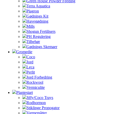
Green House Powder Feeding
Terra Aquatica
Plagron
Gødnings Kit
Havegødning
Mills
Shogun Fertilisers
PH Regulering
Tilbehør
Gødnings Skemaer
Gromedie
Coco
Jord
Leca
Perlit
Jord Forbedring
Rockwool
Vermiculite
Plantestart
Jiffy/Coco Trays
Rodhormon
Stiklinge Propogator
Varmemåtter