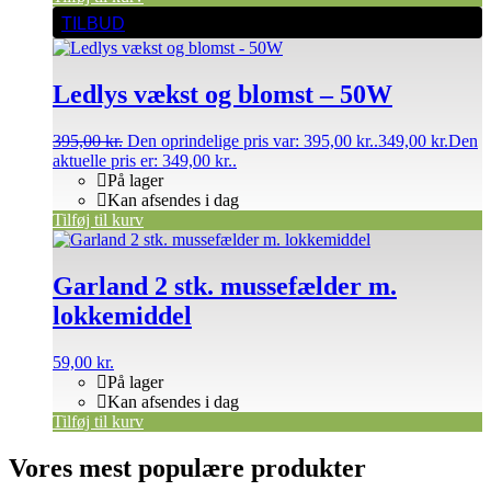
TILBUD
Ledlys vækst og blomst – 50W
395,00
kr.
Den oprindelige pris var: 395,00 kr..
349,00
kr.
Den
aktuelle pris er: 349,00 kr..
På lager
Kan afsendes i dag
Tilføj til kurv
Garland 2 stk. mussefælder m.
lokkemiddel
59,00
kr.
På lager
Kan afsendes i dag
Tilføj til kurv
Vores mest populære produkter