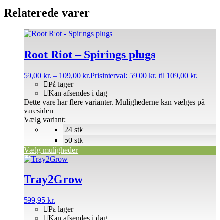
Relaterede varer
Root Riot – Spirings plugs
59,00
kr.
–
109,00
kr.
Prisinterval: 59,00 kr. til 109,00 kr.
På lager
Kan afsendes i dag
Dette vare har flere varianter. Mulighederne kan vælges på
varesiden
Vælg variant:
24 stk
50 stk
Vælg muligheder
Tray2Grow
599,95
kr.
På lager
Kan afsendes i dag