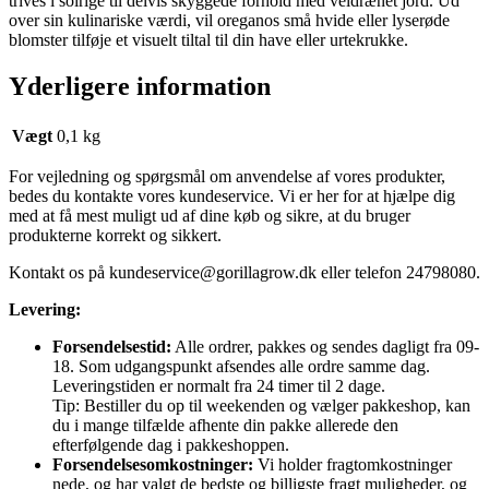
trives i solrige til delvis skyggede forhold med veldrænet jord. Ud
over sin kulinariske værdi, vil oreganos små hvide eller lyserøde
blomster tilføje et visuelt tiltal til din have eller urtekrukke.
Yderligere information
Vægt
0,1 kg
For vejledning og spørgsmål om anvendelse af vores produkter,
bedes du kontakte vores kundeservice. Vi er her for at hjælpe dig
med at få mest muligt ud af dine køb og sikre, at du bruger
produkterne korrekt og sikkert.
Kontakt os på
kundeservice@gorillagrow.dk
eller telefon 24798080.
Levering:
Forsendelsestid:
Alle ordrer, pakkes og sendes dagligt fra 09-
18. Som udgangspunkt afsendes alle ordre samme dag.
Leveringstiden er normalt fra 24 timer til 2 dage.
Tip: Bestiller du op til weekenden og vælger pakkeshop, kan
du i mange tilfælde afhente din pakke allerede den
efterfølgende dag i pakkeshoppen.
Forsendelsesomkostninger:
Vi holder fragtomkostninger
nede, og har valgt de bedste og billigste fragt muligheder, og