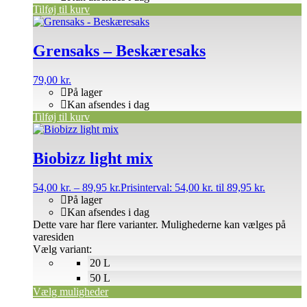
Tilføj til kurv
Grensaks – Beskæresaks
79,00
kr.
På lager
Kan afsendes i dag
Tilføj til kurv
Biobizz light mix
54,00
kr.
–
89,95
kr.
Prisinterval: 54,00 kr. til 89,95 kr.
På lager
Kan afsendes i dag
Dette vare har flere varianter. Mulighederne kan vælges på
varesiden
Vælg variant:
20 L
50 L
Vælg muligheder