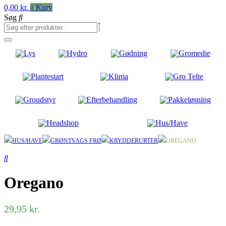
0,00
kr.
Kurv
0
Søg
Lys
Hydro
Gødning
Gromedie
Plantestart
Klima
Gro Telte
Groudstyr
Efterbehandling
Pakkeløsning
Headshop
Hus/Have
HUS/HAVE
GRØNTSAGS FRØ
KRYDDERURTER
OREGANO
Oregano
29,95
kr.