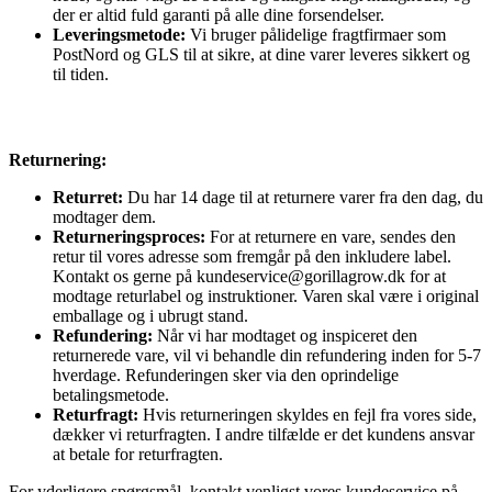
der er altid fuld garanti på alle dine forsendelser.
Leveringsmetode:
Vi bruger pålidelige fragtfirmaer som
PostNord og GLS til at sikre, at dine varer leveres sikkert og
til tiden.
Returnering:
Returret:
Du har 14 dage til at returnere varer fra den dag, du
modtager dem.
Returneringsproces:
For at returnere en vare, sendes den
retur til vores adresse som fremgår på den inkludere label.
Kontakt os gerne på kundeservice@gorillagrow.dk for at
modtage returlabel og instruktioner. Varen skal være i original
emballage og i ubrugt stand.
Refundering:
Når vi har modtaget og inspiceret den
returnerede vare, vil vi behandle din refundering inden for 5-7
hverdage. Refunderingen sker via den oprindelige
betalingsmetode.
Returfragt:
Hvis returneringen skyldes en fejl fra vores side,
dækker vi returfragten. I andre tilfælde er det kundens ansvar
at betale for returfragten.
For yderligere spørgsmål, kontakt venligst vores kundeservice på