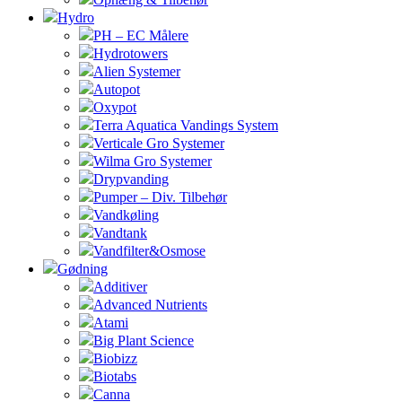
Hydro
PH – EC Målere
Hydrotowers
Alien Systemer
Autopot
Oxypot
Terra Aquatica Vandings System
Verticale Gro Systemer
Wilma Gro Systemer
Drypvanding
Pumper – Div. Tilbehør
Vandkøling
Vandtank
Vandfilter&Osmose
Gødning
Additiver
Advanced Nutrients
Atami
Big Plant Science
Biobizz
Biotabs
Canna