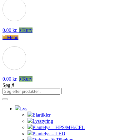
0,00
kr.
Kurv
0
Menu
0,00
kr.
Kurv
0
Søg
Lys
Elartikler
Lysstyring
Plantelys – HPS/MH/CFL
Plantelys – LED
Ophæng & Tilbehør