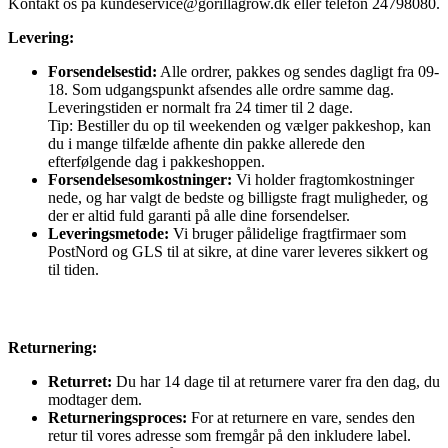
Kontakt os på
kundeservice@gorillagrow.dk
eller telefon 24798080.
Levering:
Forsendelsestid:
Alle ordrer, pakkes og sendes dagligt fra 09-
18. Som udgangspunkt afsendes alle ordre samme dag.
Leveringstiden er normalt fra 24 timer til 2 dage.
Tip: Bestiller du op til weekenden og vælger pakkeshop, kan
du i mange tilfælde afhente din pakke allerede den
efterfølgende dag i pakkeshoppen.
Forsendelsesomkostninger:
Vi holder fragtomkostninger
nede, og har valgt de bedste og billigste fragt muligheder, og
der er altid fuld garanti på alle dine forsendelser.
Leveringsmetode:
Vi bruger pålidelige fragtfirmaer som
PostNord og GLS til at sikre, at dine varer leveres sikkert og
til tiden.
Returnering:
Returret:
Du har 14 dage til at returnere varer fra den dag, du
modtager dem.
Returneringsproces:
For at returnere en vare, sendes den
retur til vores adresse som fremgår på den inkludere label.