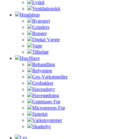
Lyskit
Ventilationskit
Headshop
Rygegrej
Grinders
Bonger
Digital Vægte
Vape
Tilbehør
Hus/Have
Behandling
Belysning
Gro-Vækstmedier
Grobakker
Haveudstyr
Havegødning
Grøntsags Frø
Microgreens Frø
Spirekit
Vækstsystemer
Skadedyr
Lys