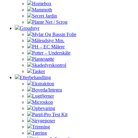
Homebox
Mammoth
Secret Jardin
Plante Net / Scrog
Groudstyr
Mylar Og Bassin Folie
Måleudstyr Mm.
PH – EC Målere
Potter – Underskåle
Plantestøtte
Skadedyrskontrol
Tasker
Efterbehandling
Ekstraktion
Boveda/Integra
Lugtfjerner
Microskop
Opbevaring
Purpl-Pro Test Kit
Strygeposer
Trimning
Tørring