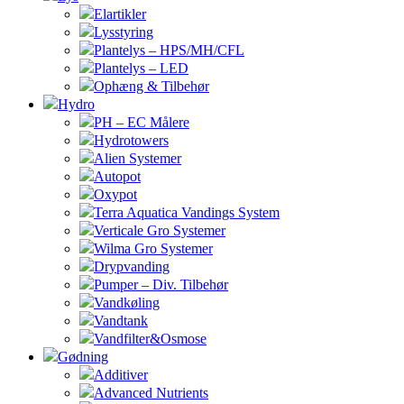
Elartikler
Lysstyring
Plantelys – HPS/MH/CFL
Plantelys – LED
Ophæng & Tilbehør
Hydro
PH – EC Målere
Hydrotowers
Alien Systemer
Autopot
Oxypot
Terra Aquatica Vandings System
Verticale Gro Systemer
Wilma Gro Systemer
Drypvanding
Pumper – Div. Tilbehør
Vandkøling
Vandtank
Vandfilter&Osmose
Gødning
Additiver
Advanced Nutrients