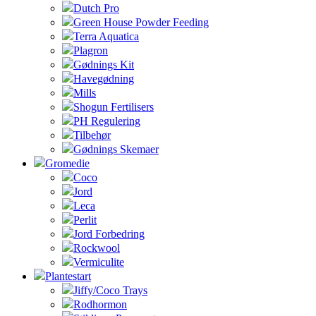
Dutch Pro
Green House Powder Feeding
Terra Aquatica
Plagron
Gødnings Kit
Havegødning
Mills
Shogun Fertilisers
PH Regulering
Tilbehør
Gødnings Skemaer
Gromedie
Coco
Jord
Leca
Perlit
Jord Forbedring
Rockwool
Vermiculite
Plantestart
Jiffy/Coco Trays
Rodhormon