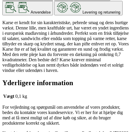
Anvendelse
Levering og retunering
Karse er kendt for sin karakteristiske, pebrede smag og dens hurtige
vækst. Denne lille, men kraftfulde urt, har været en yndet ingrediens
i europæisk madlavning i århundreder. Perfekt som en frisk tilføjelse
til salater, sandwichs eller endda som topping på varme retter, karse
tilbyder en skarp og krydret smag, der kan pifte enhver ret op. Vores
Karse frø er af høj kvalitet og garanterer en sund og frodig vækst.
Med den rette pleje kan du forvente en dækning på omkring 0,7
kvadratmeter. Den bedste del? Karse kræver minimal
vedligeholdelse og kan nemt dyrkes både indendørs ved et solrigt
vindue eller udendørs i haven.
Yderligere information
Vægt
0,1 kg
For vejledning og spørgsmål om anvendelse af vores produkter,
bedes du kontakte vores kundeservice. Vi er her for at hjælpe dig
med at få mest muligt ud af dine køb og sikre, at du bruger
produkterne korrekt og sikkert.