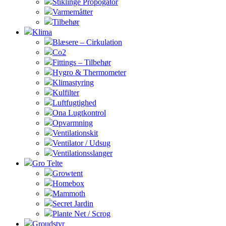
Stiklinge Propogator
Varmemåtter
Tilbehør
Klima
Blæsere – Cirkulation
Co2
Fittings – Tilbehør
Hygro & Thermometer
Klimastyring
Kulfilter
Luftfugtighed
Ona Lugtkontrol
Opvarmning
Ventilationskit
Ventilator / Udsug
Ventilationsslanger
Gro Telte
Growtent
Homebox
Mammoth
Secret Jardin
Plante Net / Scrog
Groudstyr