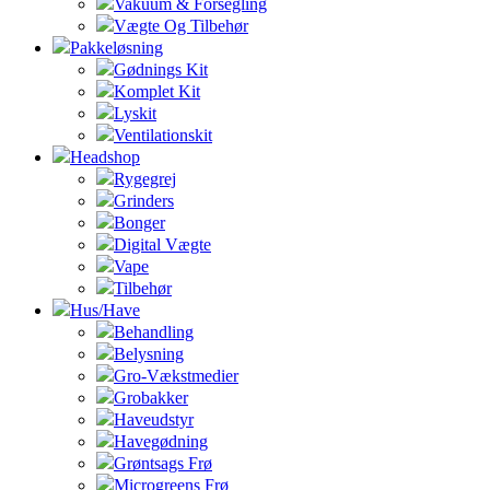
Vakuum & Forsegling
Vægte Og Tilbehør
Pakkeløsning
Gødnings Kit
Komplet Kit
Lyskit
Ventilationskit
Headshop
Rygegrej
Grinders
Bonger
Digital Vægte
Vape
Tilbehør
Hus/Have
Behandling
Belysning
Gro-Vækstmedier
Grobakker
Haveudstyr
Havegødning
Grøntsags Frø
Microgreens Frø