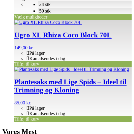
24 stk
50 stk
Vælg muligheder
Ugro XL Rhiza Coco Block 70L
149,00
kr.
På lager
Kan afsendes i dag
Tilføj til kurv
Plantesaks med Lige Spids – Ideel til
Trimning og Kloning
85,00
kr.
På lager
Kan afsendes i dag
Tilføj til kurv
Vores Mest