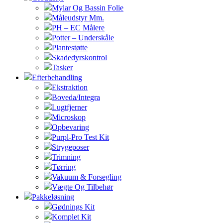
Mylar Og Bassin Folie
Måleudstyr Mm.
PH – EC Målere
Potter – Underskåle
Plantestøtte
Skadedyrskontrol
Tasker
Efterbehandling
Ekstraktion
Boveda/Integra
Lugtfjerner
Microskop
Opbevaring
Purpl-Pro Test Kit
Strygeposer
Trimning
Tørring
Vakuum & Forsegling
Vægte Og Tilbehør
Pakkeløsning
Gødnings Kit
Komplet Kit