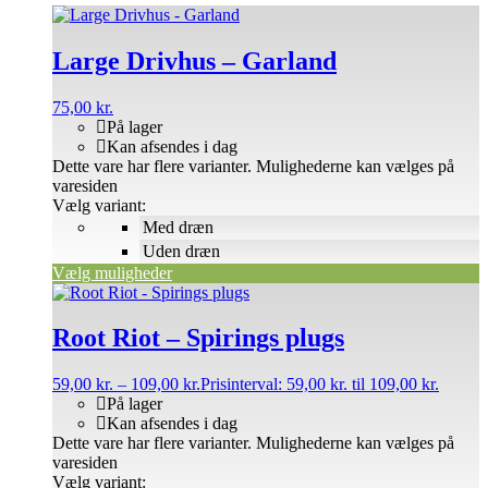
Large Drivhus – Garland
75,00
kr.
På lager
Kan afsendes i dag
Dette vare har flere varianter. Mulighederne kan vælges på
varesiden
Vælg variant:
Med dræn
Uden dræn
Vælg muligheder
Root Riot – Spirings plugs
59,00
kr.
–
109,00
kr.
Prisinterval: 59,00 kr. til 109,00 kr.
På lager
Kan afsendes i dag
Dette vare har flere varianter. Mulighederne kan vælges på
varesiden
Vælg variant: