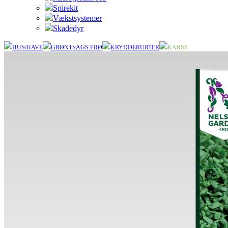
Spirekit
Vækstsystemer
Skadedyr
HUS/HAVE
GRØNTSAGS FRØ
KRYDDERURTER
KARSE