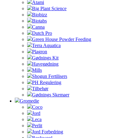
Atami
Big Plant Science
Biobizz
Biotabs
Canna
Dutch Pro
Green House Powder Feeding
Terra Aquatica
Plagron
Gødnings Kit
Havegødning
Mills
Shogun Fertilisers
PH Regulering
Tilbehør
Gødnings Skemaer
Gromedie
Coco
Jord
Leca
Perlit
Jord Forbedring
Rockwool