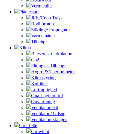
Vermiculite
Plantestart
Jiffy/Coco Trays
Rodhormon
Stiklinge Propogator
Varmemåtter
Tilbehør
Klima
Blæsere – Cirkulation
Co2
Fittings – Tilbehør
Hygro & Thermometer
Klimastyring
Kulfilter
Luftfugtighed
Ona Lugtkontrol
Opvarmning
Ventilationskit
Ventilator / Udsug
Ventilationsslanger
Gro Telte
Growtent