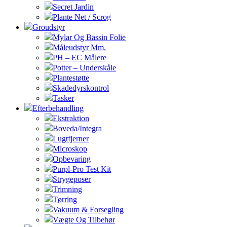
Secret Jardin
Plante Net / Scrog
Groudstyr
Mylar Og Bassin Folie
Måleudstyr Mm.
PH – EC Målere
Potter – Underskåle
Plantestøtte
Skadedyrskontrol
Tasker
Efterbehandling
Ekstraktion
Boveda/Integra
Lugtfjerner
Microskop
Opbevaring
Purpl-Pro Test Kit
Strygeposer
Trimning
Tørring
Vakuum & Forsegling
Vægte Og Tilbehør