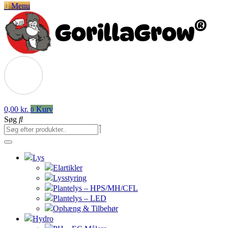
Menu
0,00
kr.
Kurv
0
Søg
Lys
Elartikler
Lysstyring
Plantelys – HPS/MH/CFL
Plantelys – LED
Ophæng & Tilbehør
Hydro