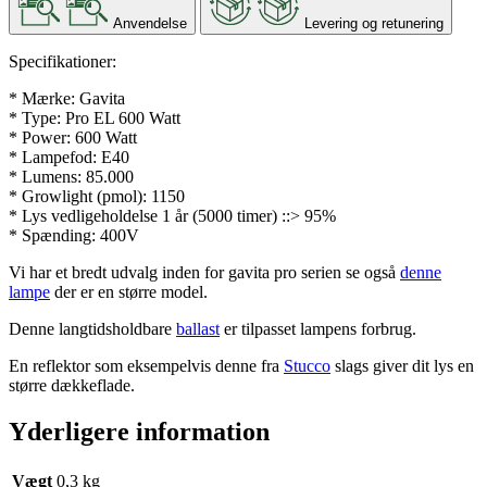
Anvendelse
Levering og retunering
Specifikationer:
* Mærke: Gavita
* Type: Pro EL 600 Watt
* Power: 600 Watt
* Lampefod: E40
* Lumens: 85.000
* Growlight (pmol): 1150
* Lys vedligeholdelse 1 år (5000 timer) ::> 95%
* Spænding: 400V
Vi har et bredt udvalg inden for gavita pro serien se også
denne
lampe
der er en større model.
Denne langtidsholdbare
ballast
er tilpasset lampens forbrug.
En reflektor som eksempelvis denne fra
Stucco
slags giver dit lys en
større dækkeflade.
Yderligere information
Vægt
0,3 kg