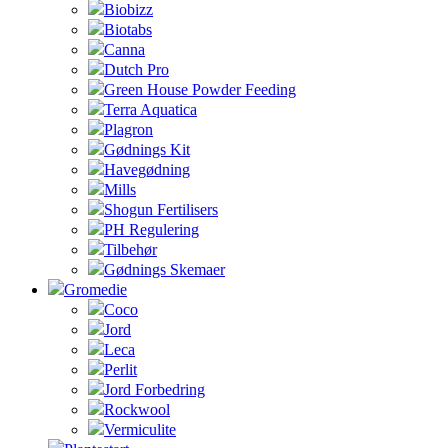
Biobizz
Biotabs
Canna
Dutch Pro
Green House Powder Feeding
Terra Aquatica
Plagron
Gødnings Kit
Havegødning
Mills
Shogun Fertilisers
PH Regulering
Tilbehør
Gødnings Skemaer
Gromedie
Coco
Jord
Leca
Perlit
Jord Forbedring
Rockwool
Vermiculite