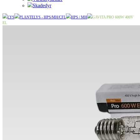
Skadedyr
LYS
PLANTELYS - HPS/MH/CFL
HPS / MH
GAVITA PRO 600W 400V
EL