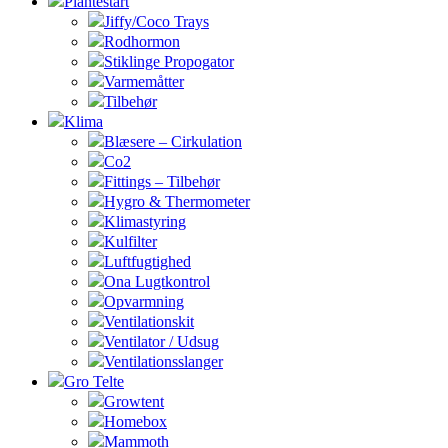
Plantestart
Jiffy/Coco Trays
Rodhormon
Stiklinge Propogator
Varmemåtter
Tilbehør
Klima
Blæsere – Cirkulation
Co2
Fittings – Tilbehør
Hygro & Thermometer
Klimastyring
Kulfilter
Luftfugtighed
Ona Lugtkontrol
Opvarmning
Ventilationskit
Ventilator / Udsug
Ventilationsslanger
Gro Telte
Growtent
Homebox
Mammoth