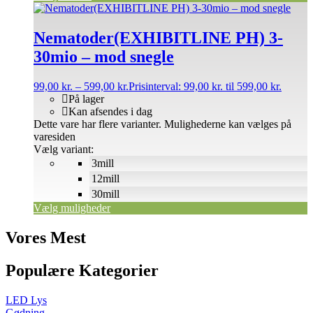
Nematoder(EXHIBITLINE PH) 3-
30mio – mod snegle
99,00
kr.
–
599,00
kr.
Prisinterval: 99,00 kr. til 599,00 kr.
På lager
Kan afsendes i dag
Dette vare har flere varianter. Mulighederne kan vælges på
varesiden
Vælg variant:
3mill
12mill
30mill
Vælg muligheder
Vores Mest
Populære Kategorier
LED Lys
Gødning