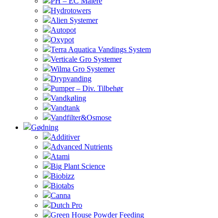
PH – EC Målere
Hydrotowers
Alien Systemer
Autopot
Oxypot
Terra Aquatica Vandings System
Verticale Gro Systemer
Wilma Gro Systemer
Drypvanding
Pumper – Div. Tilbehør
Vandkøling
Vandtank
Vandfilter&Osmose
Gødning
Additiver
Advanced Nutrients
Atami
Big Plant Science
Biobizz
Biotabs
Canna
Dutch Pro
Green House Powder Feeding