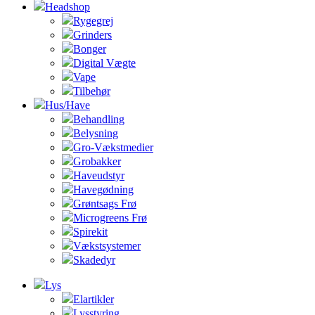
Headshop
Rygegrej
Grinders
Bonger
Digital Vægte
Vape
Tilbehør
Hus/Have
Behandling
Belysning
Gro-Vækstmedier
Grobakker
Haveudstyr
Havegødning
Grøntsags Frø
Microgreens Frø
Spirekit
Vækstsystemer
Skadedyr
Lys
Elartikler
Lysstyring