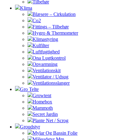
Tilbehør
Klima
Blæsere – Cirkulation
Co2
Fittings – Tilbehør
Hygro & Thermometer
Klimastyring
Kulfilter
Luftfugtighed
Ona Lugtkontrol
Opvarmning
Ventilationskit
Ventilator / Udsug
Ventilationsslanger
Gro Telte
Growtent
Homebox
Mammoth
Secret Jardin
Plante Net / Scrog
Groudstyr
Mylar Og Bassin Folie
Måleudstyr Mm.