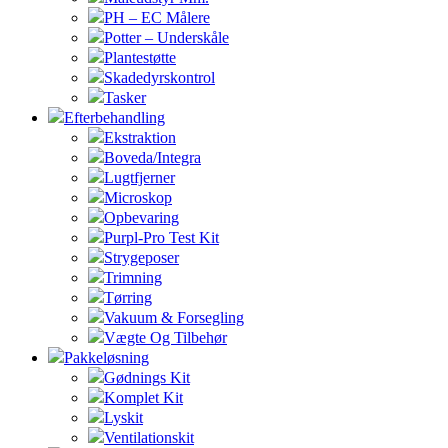
PH – EC Målere
Potter – Underskåle
Plantestøtte
Skadedyrskontrol
Tasker
Efterbehandling
Ekstraktion
Boveda/Integra
Lugtfjerner
Microskop
Opbevaring
Purpl-Pro Test Kit
Strygeposer
Trimning
Tørring
Vakuum & Forsegling
Vægte Og Tilbehør
Pakkeløsning
Gødnings Kit
Komplet Kit
Lyskit
Ventilationskit