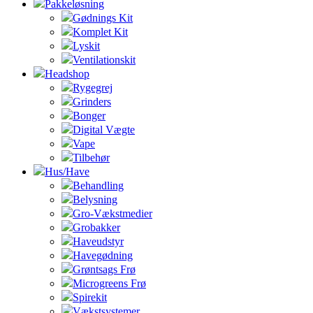
Pakkeløsning
Gødnings Kit
Komplet Kit
Lyskit
Ventilationskit
Headshop
Rygegrej
Grinders
Bonger
Digital Vægte
Vape
Tilbehør
Hus/Have
Behandling
Belysning
Gro-Vækstmedier
Grobakker
Haveudstyr
Havegødning
Grøntsags Frø
Microgreens Frø
Spirekit
Vækstsystemer