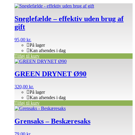
Sneglefælde – effektiv uden brug af
gift
95,00
kr.
På lager
Kan afsendes i dag
Tilføj til kurv
GREEN DRYNET Ø90
320,00
kr.
På lager
Kan afsendes i dag
Tilføj til kurv
Grensaks – Beskæresaks
79,00
kr.