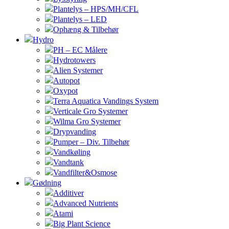
Plantelys – HPS/MH/CFL
Plantelys – LED
Ophæng & Tilbehør
Hydro
PH – EC Målere
Hydrotowers
Alien Systemer
Autopot
Oxypot
Terra Aquatica Vandings System
Verticale Gro Systemer
Wilma Gro Systemer
Drypvanding
Pumper – Div. Tilbehør
Vandkøling
Vandtank
Vandfilter&Osmose
Gødning
Additiver
Advanced Nutrients
Atami
Big Plant Science