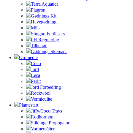
Terra Aquatica
Plagron
Gødnings Kit
Havegødning
Mills
Shogun Fertilisers
PH Regulering
Tilbehør
Gødnings Skemaer
Gromedie
Coco
Jord
Leca
Perlit
Jord Forbedring
Rockwool
Vermiculite
Plantestart
Jiffy/Coco Trays
Rodhormon
Stiklinge Propogator
Varmemåtter