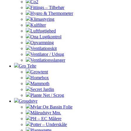
Co2
Fittings – Tilbehør
Hygro & Thermometer
Klimastyring
Kulfilter
Luftfugtighed
Ona Lugtkontrol
Opvarmning
Ventilationskit
Ventilator / Udsug
Ventilationsslanger
Gro Telte
Growtent
Homebox
Mammoth
Secret Jardin
Plante Net / Scrog
Groudstyr
Mylar Og Bassin Folie
Måleudstyr Mm.
PH – EC Målere
Potter – Underskåle
Plantestøtte