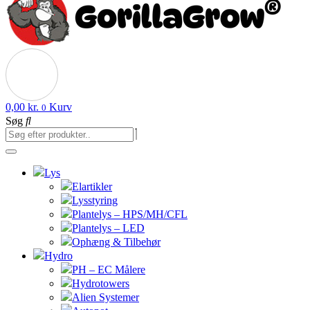
0,00
kr.
Kurv
0
Søg
Lys
Elartikler
Lysstyring
Plantelys – HPS/MH/CFL
Plantelys – LED
Ophæng & Tilbehør
Hydro
PH – EC Målere
Hydrotowers
Alien Systemer