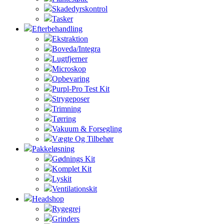
Skadedyrskontrol
Tasker
Efterbehandling
Ekstraktion
Boveda/Integra
Lugtfjerner
Microskop
Opbevaring
Purpl-Pro Test Kit
Strygeposer
Trimning
Tørring
Vakuum & Forsegling
Vægte Og Tilbehør
Pakkeløsning
Gødnings Kit
Komplet Kit
Lyskit
Ventilationskit
Headshop
Rygegrej
Grinders