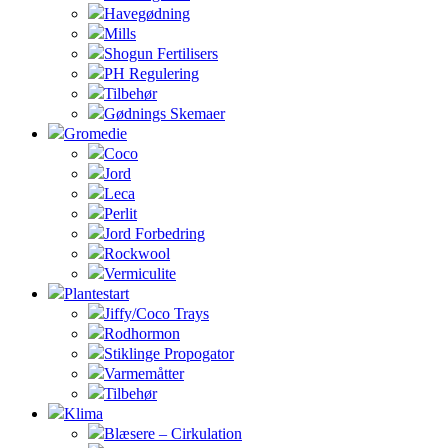
Havegødning
Mills
Shogun Fertilisers
PH Regulering
Tilbehør
Gødnings Skemaer
Gromedie
Coco
Jord
Leca
Perlit
Jord Forbedring
Rockwool
Vermiculite
Plantestart
Jiffy/Coco Trays
Rodhormon
Stiklinge Propogator
Varmemåtter
Tilbehør
Klima
Blæsere – Cirkulation