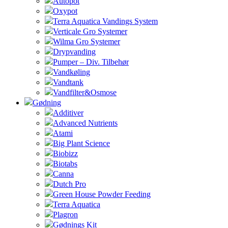
Autopot
Oxypot
Terra Aquatica Vandings System
Verticale Gro Systemer
Wilma Gro Systemer
Drypvanding
Pumper – Div. Tilbehør
Vandkøling
Vandtank
Vandfilter&Osmose
Gødning
Additiver
Advanced Nutrients
Atami
Big Plant Science
Biobizz
Biotabs
Canna
Dutch Pro
Green House Powder Feeding
Terra Aquatica
Plagron
Gødnings Kit