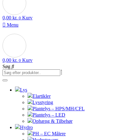
0,00
kr.
Kurv
0
Menu
0,00
kr.
Kurv
0
Søg
Lys
Elartikler
Lysstyring
Plantelys – HPS/MH/CFL
Plantelys – LED
Ophæng & Tilbehør
Hydro
PH – EC Målere
Hydrotowers