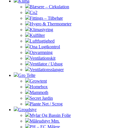
Klima
Blæsere – Cirkulation
Co2
Fittings – Tilbehør
Hygro & Thermometer
Klimastyring
Kulfilter
Luftfugtighed
Ona Lugtkontrol
Opvarmning
Ventilationskit
Ventilator / Udsug
Ventilationsslanger
Gro Telte
Growtent
Homebox
Mammoth
Secret Jardin
Plante Net / Scrog
Groudstyr
Mylar Og Bassin Folie
Måleudstyr Mm.
PH – EC Målere