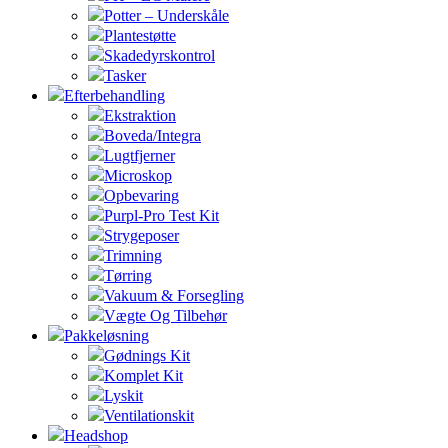
Potter – Underskåle
Plantestøtte
Skadedyrskontrol
Tasker
Efterbehandling
Ekstraktion
Boveda/Integra
Lugtfjerner
Microskop
Opbevaring
Purpl-Pro Test Kit
Strygeposer
Trimning
Tørring
Vakuum & Forsegling
Vægte Og Tilbehør
Pakkeløsning
Gødnings Kit
Komplet Kit
Lyskit
Ventilationskit
Headshop