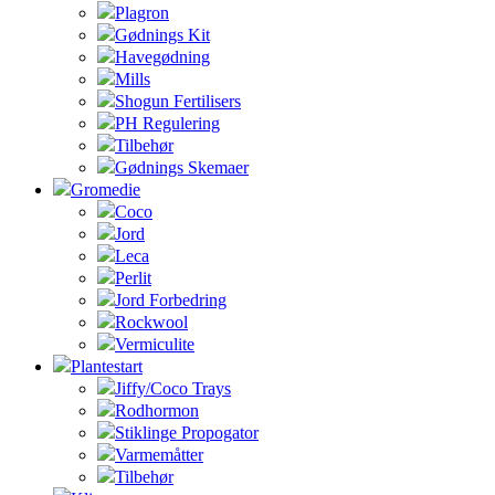
Plagron
Gødnings Kit
Havegødning
Mills
Shogun Fertilisers
PH Regulering
Tilbehør
Gødnings Skemaer
Gromedie
Coco
Jord
Leca
Perlit
Jord Forbedring
Rockwool
Vermiculite
Plantestart
Jiffy/Coco Trays
Rodhormon
Stiklinge Propogator
Varmemåtter
Tilbehør