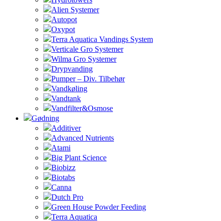
Alien Systemer
Autopot
Oxypot
Terra Aquatica Vandings System
Verticale Gro Systemer
Wilma Gro Systemer
Drypvanding
Pumper – Div. Tilbehør
Vandkøling
Vandtank
Vandfilter&Osmose
Gødning
Additiver
Advanced Nutrients
Atami
Big Plant Science
Biobizz
Biotabs
Canna
Dutch Pro
Green House Powder Feeding
Terra Aquatica