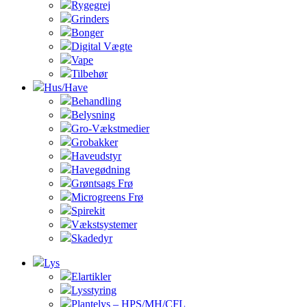
Rygegrej
Grinders
Bonger
Digital Vægte
Vape
Tilbehør
Hus/Have
Behandling
Belysning
Gro-Vækstmedier
Grobakker
Haveudstyr
Havegødning
Grøntsags Frø
Microgreens Frø
Spirekit
Vækstsystemer
Skadedyr
Lys
Elartikler
Lysstyring
Plantelys – HPS/MH/CFL