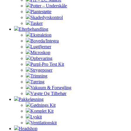
Potter – Underskåle
Plantestøtte
Skadedyrskontrol
Tasker
Efterbehandling
Ekstraktion
Boveda/Integra
Lugtfjerner
Microskop
Opbevaring
Purpl-Pro Test Kit
Strygeposer
Trimning
Tørring
Vakuum & Forsegling
Vægte Og Tilbehør
Pakkeløsning
Gødnings Kit
Komplet Kit
Lyskit
Ventilationskit
Headshop