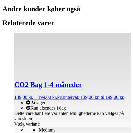
Andre kunder køber også
Relaterede varer
CO2 Bag 1-4 måneder
139,00
kr.
–
199,00
kr.
Prisinterval: 139,00 kr. til 199,00 kr.
På lager
Kan afsendes i dag
Dette vare har flere varianter. Mulighederne kan vælges på
varesiden
Vælg variant:
Medium