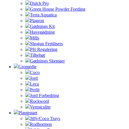
Dutch Pro
Green House Powder Feeding
Terra Aquatica
Plagron
Gødnings Kit
Havegødning
Mills
Shogun Fertilisers
PH Regulering
Tilbehør
Gødnings Skemaer
Gromedie
Coco
Jord
Leca
Perlit
Jord Forbedring
Rockwool
Vermiculite
Plantestart
Jiffy/Coco Trays
Rodhormon