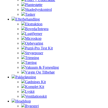
Plantestøtte
Skadedyrskontrol
Tasker
Efterbehandling
Ekstraktion
Boveda/Integra
Lugtfjerner
Microskop
Opbevaring
Purpl-Pro Test Kit
Strygeposer
Trimning
Tørring
Vakuum & Forsegling
Vægte Og Tilbehør
Pakkeløsning
Gødnings Kit
Komplet Kit
Lyskit
Ventilationskit
Headshop
Rygegrej