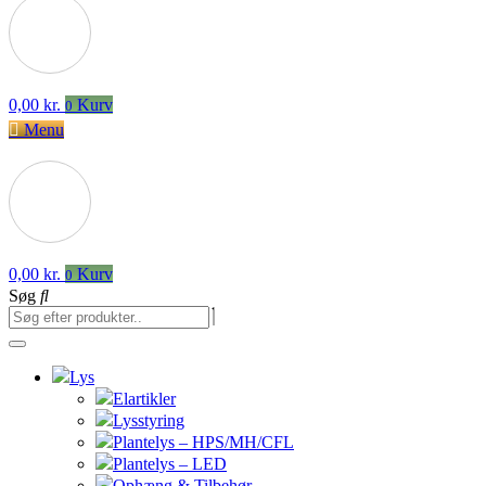
0,00
kr.
Kurv
0
Menu
0,00
kr.
Kurv
0
Søg
Lys
Elartikler
Lysstyring
Plantelys – HPS/MH/CFL
Plantelys – LED
Ophæng & Tilbehør