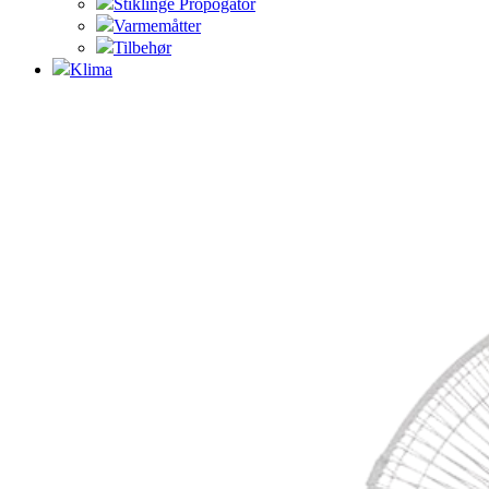
Stiklinge Propogator
Varmemåtter
Tilbehør
Klima