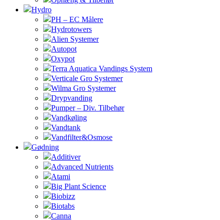
Hydro
PH – EC Målere
Hydrotowers
Alien Systemer
Autopot
Oxypot
Terra Aquatica Vandings System
Verticale Gro Systemer
Wilma Gro Systemer
Drypvanding
Pumper – Div. Tilbehør
Vandkøling
Vandtank
Vandfilter&Osmose
Gødning
Additiver
Advanced Nutrients
Atami
Big Plant Science
Biobizz
Biotabs
Canna