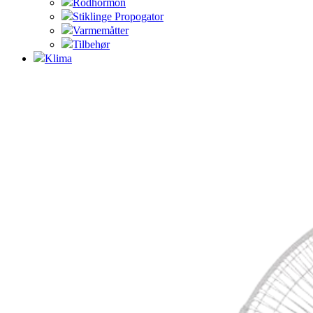
Rodhormon
Stiklinge Propogator
Varmemåtter
Tilbehør
Klima