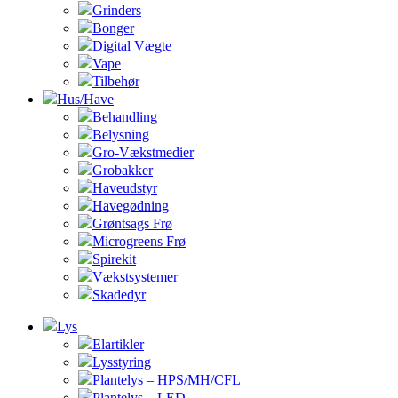
Grinders
Bonger
Digital Vægte
Vape
Tilbehør
Hus/Have
Behandling
Belysning
Gro-Vækstmedier
Grobakker
Haveudstyr
Havegødning
Grøntsags Frø
Microgreens Frø
Spirekit
Vækstsystemer
Skadedyr
Lys
Elartikler
Lysstyring
Plantelys – HPS/MH/CFL
Plantelys – LED