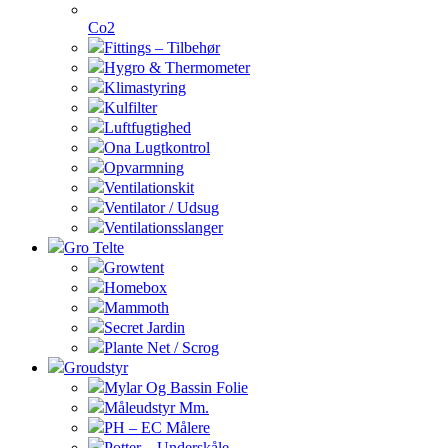
Co2
Fittings – Tilbehør
Hygro & Thermometer
Klimastyring
Kulfilter
Luftfugtighed
Ona Lugtkontrol
Opvarmning
Ventilationskit
Ventilator / Udsug
Ventilationsslanger
Gro Telte
Growtent
Homebox
Mammoth
Secret Jardin
Plante Net / Scrog
Groudstyr
Mylar Og Bassin Folie
Måleudstyr Mm.
PH – EC Målere
Potter – Underskåle