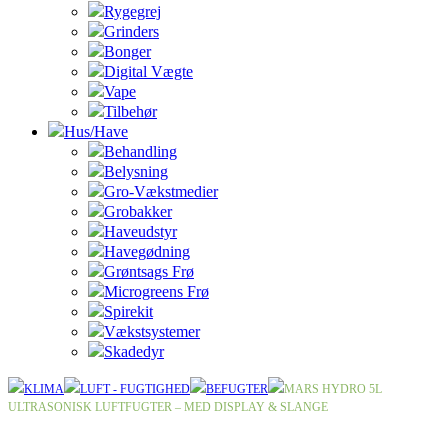
Rygegrej
Grinders
Bonger
Digital Vægte
Vape
Tilbehør
Hus/Have
Behandling
Belysning
Gro-Vækstmedier
Grobakker
Haveudstyr
Havegødning
Grøntsags Frø
Microgreens Frø
Spirekit
Vækstsystemer
Skadedyr
KLIMA
LUFT - FUGTIGHED
BEFUGTER
MARS HYDRO 5L
ULTRASONISK LUFTFUGTER – MED DISPLAY & SLANGE