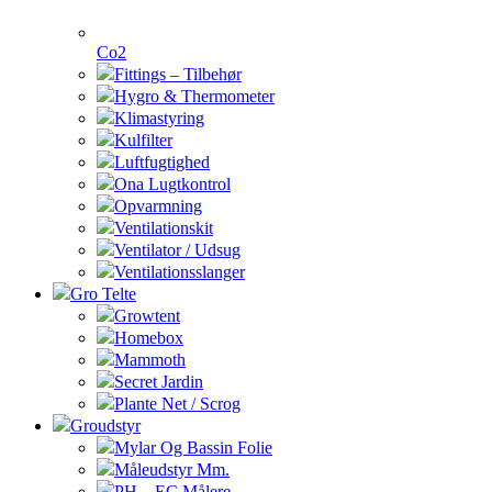
Co2
Fittings – Tilbehør
Hygro & Thermometer
Klimastyring
Kulfilter
Luftfugtighed
Ona Lugtkontrol
Opvarmning
Ventilationskit
Ventilator / Udsug
Ventilationsslanger
Gro Telte
Growtent
Homebox
Mammoth
Secret Jardin
Plante Net / Scrog
Groudstyr
Mylar Og Bassin Folie
Måleudstyr Mm.
PH – EC Målere