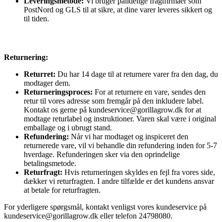
Leveringsmetode:
Vi bruger pålidelige fragtfirmaer som
PostNord og GLS til at sikre, at dine varer leveres sikkert og
til tiden.
Returnering:
Returret:
Du har 14 dage til at returnere varer fra den dag, du
modtager dem.
Returneringsproces:
For at returnere en vare, sendes den
retur til vores adresse som fremgår på den inkludere label.
Kontakt os gerne på kundeservice@gorillagrow.dk for at
modtage returlabel og instruktioner. Varen skal være i original
emballage og i ubrugt stand.
Refundering:
Når vi har modtaget og inspiceret den
returnerede vare, vil vi behandle din refundering inden for 5-7
hverdage. Refunderingen sker via den oprindelige
betalingsmetode.
Returfragt:
Hvis returneringen skyldes en fejl fra vores side,
dækker vi returfragten. I andre tilfælde er det kundens ansvar
at betale for returfragten.
For yderligere spørgsmål, kontakt venligst vores kundeservice på
kundeservice@gorillagrow.dk eller telefon 24798080.