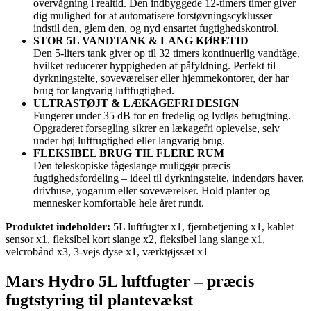
overvågning i realtid. Den indbyggede 12-timers timer giver
dig mulighed for at automatisere forstøvningscyklusser –
indstil den, glem den, og nyd ensartet fugtighedskontrol.
STOR 5L VANDTANK & LANG KØRETID
Den 5-liters tank giver op til 32 timers kontinuerlig vandtåge,
hvilket reducerer hyppigheden af ​​påfyldning. Perfekt til
dyrkningstelte, soveværelser eller hjemmekontorer, der har
brug for langvarig luftfugtighed.
ULTRASTØJT & LÆKAGEFRI DESIGN
Fungerer under 35 dB for en fredelig og lydløs befugtning.
Opgraderet forsegling sikrer en lækagefri oplevelse, selv
under høj luftfugtighed eller langvarig brug.
FLEKSIBEL BRUG TIL FLERE RUM
Den teleskopiske tågeslange muliggør præcis
fugtighedsfordeling – ideel til dyrkningstelte, indendørs haver,
drivhuse, yogarum eller soveværelser. Hold planter og
mennesker komfortable hele året rundt.
Produktet indeholder:
5L luftfugter x1, fjernbetjening x1, kablet
sensor x1, fleksibel kort slange x2, fleksibel lang slange x1,
velcrobånd x3, 3-vejs dyse x1, værktøjssæt x1
Mars Hydro 5L luftfugter – præcis
fugtstyring til plantevækst