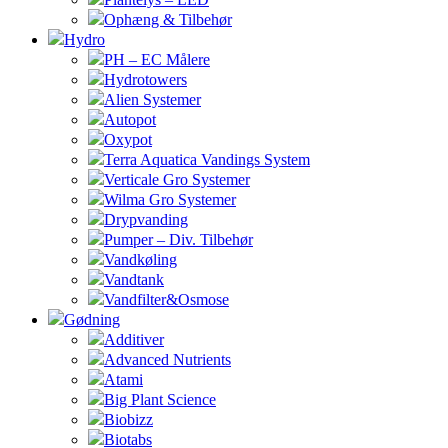
Ophæng & Tilbehør
Hydro
PH – EC Målere
Hydrotowers
Alien Systemer
Autopot
Oxypot
Terra Aquatica Vandings System
Verticale Gro Systemer
Wilma Gro Systemer
Drypvanding
Pumper – Div. Tilbehør
Vandkøling
Vandtank
Vandfilter&Osmose
Gødning
Additiver
Advanced Nutrients
Atami
Big Plant Science
Biobizz
Biotabs