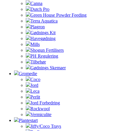
Canna
Dutch Pro
Green House Powder Feeding
Terra Aquatica
Plagron
Gødnings Kit
Havegødning
Mills
Shogun Fertilisers
PH Regulering
Tilbehør
Gødnings Skemaer
Gromedie
Coco
Jord
Leca
Perlit
Jord Forbedring
Rockwool
Vermiculite
Plantestart
Jiffy/Coco Trays