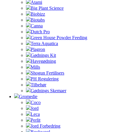
Atami
Big Plant Science
Biobizz
Biotabs
Canna
Dutch Pro
Green House Powder Feeding
Terra Aquatica
Plagron
Gødnings Kit
Havegødning
Mills
Shogun Fertilisers
PH Regulering
Tilbehør
Gødnings Skemaer
Gromedie
Coco
Jord
Leca
Perlit
Jord Forbedring
Rockwool