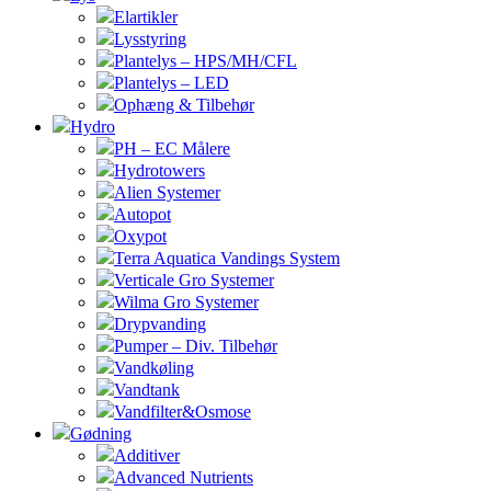
Elartikler
Lysstyring
Plantelys – HPS/MH/CFL
Plantelys – LED
Ophæng & Tilbehør
Hydro
PH – EC Målere
Hydrotowers
Alien Systemer
Autopot
Oxypot
Terra Aquatica Vandings System
Verticale Gro Systemer
Wilma Gro Systemer
Drypvanding
Pumper – Div. Tilbehør
Vandkøling
Vandtank
Vandfilter&Osmose
Gødning
Additiver
Advanced Nutrients