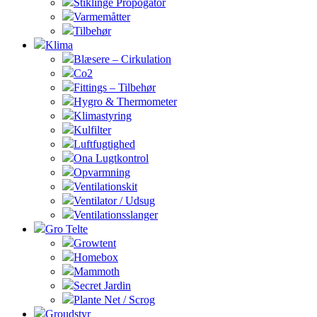
Stiklinge Propogator
Varmemåtter
Tilbehør
Klima
Blæsere – Cirkulation
Co2
Fittings – Tilbehør
Hygro & Thermometer
Klimastyring
Kulfilter
Luftfugtighed
Ona Lugtkontrol
Opvarmning
Ventilationskit
Ventilator / Udsug
Ventilationsslanger
Gro Telte
Growtent
Homebox
Mammoth
Secret Jardin
Plante Net / Scrog
Groudstyr