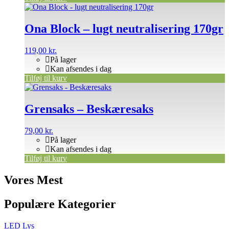
Ona Block – lugt neutralisering 170gr
119,00
kr.
På lager
Kan afsendes i dag
Tilføj til kurv
Grensaks – Beskæresaks
79,00
kr.
På lager
Kan afsendes i dag
Tilføj til kurv
Vores Mest
Populære Kategorier
LED Lys