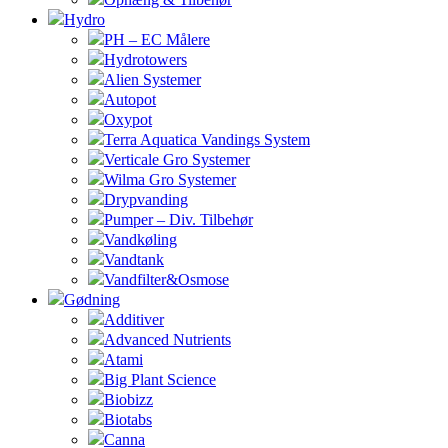
Hydro
PH – EC Målere
Hydrotowers
Alien Systemer
Autopot
Oxypot
Terra Aquatica Vandings System
Verticale Gro Systemer
Wilma Gro Systemer
Drypvanding
Pumper – Div. Tilbehør
Vandkøling
Vandtank
Vandfilter&Osmose
Gødning
Additiver
Advanced Nutrients
Atami
Big Plant Science
Biobizz
Biotabs
Canna