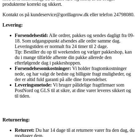
produkterne korrekt og sikkert.
Kontakt os på
kundeservice@gorillagrow.dk
eller telefon 24798080.
Levering:
Forsendelsestid:
Alle ordrer, pakkes og sendes dagligt fra 09-
18. Som udgangspunkt afsendes alle ordre samme dag.
Leveringstiden er normalt fra 24 timer til 2 dage.
Tip: Bestiller du op til weekenden og vælger pakkeshop, kan
du i mange tilfælde afhente din pakke allerede den
efterfølgende dag i pakkeshoppen.
Forsendelsesomkostninger:
Vi holder fragtomkostninger
nede, og har valgt de bedste og billigste fragt muligheder, og
der er altid fuld garanti på alle dine forsendelser.
Leveringsmetode:
Vi bruger pålidelige fragtfirmaer som
PostNord og GLS til at sikre, at dine varer leveres sikkert og
til tiden.
Returnering:
Returret:
Du har 14 dage til at returnere varer fra den dag, du
modtager dem.