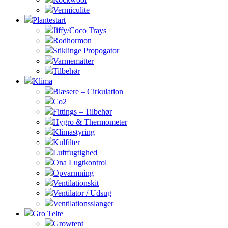
Vermiculite
Plantestart
Jiffy/Coco Trays
Rodhormon
Stiklinge Propogator
Varmemåtter
Tilbehør
Klima
Blæsere – Cirkulation
Co2
Fittings – Tilbehør
Hygro & Thermometer
Klimastyring
Kulfilter
Luftfugtighed
Ona Lugtkontrol
Opvarmning
Ventilationskit
Ventilator / Udsug
Ventilationsslanger
Gro Telte
Growtent