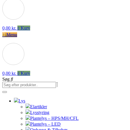
0,00
kr.
Kurv
0
Menu
0,00
kr.
Kurv
0
Søg
Lys
Elartikler
Lysstyring
Plantelys – HPS/MH/CFL
Plantelys – LED
Ophæng & Tilbehør