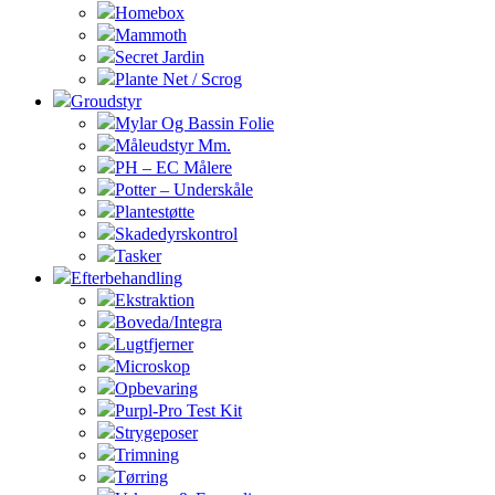
Homebox
Mammoth
Secret Jardin
Plante Net / Scrog
Groudstyr
Mylar Og Bassin Folie
Måleudstyr Mm.
PH – EC Målere
Potter – Underskåle
Plantestøtte
Skadedyrskontrol
Tasker
Efterbehandling
Ekstraktion
Boveda/Integra
Lugtfjerner
Microskop
Opbevaring
Purpl-Pro Test Kit
Strygeposer
Trimning
Tørring