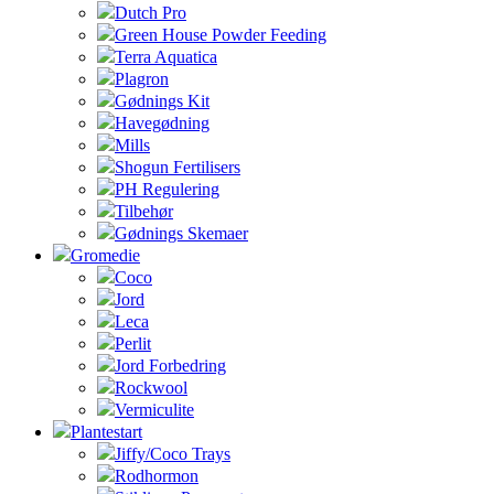
Dutch Pro
Green House Powder Feeding
Terra Aquatica
Plagron
Gødnings Kit
Havegødning
Mills
Shogun Fertilisers
PH Regulering
Tilbehør
Gødnings Skemaer
Gromedie
Coco
Jord
Leca
Perlit
Jord Forbedring
Rockwool
Vermiculite
Plantestart
Jiffy/Coco Trays
Rodhormon