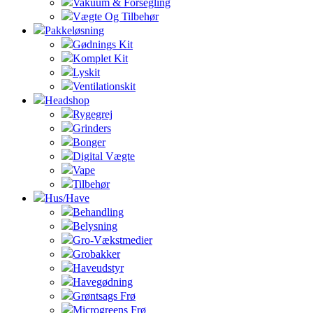
Vakuum & Forsegling
Vægte Og Tilbehør
Pakkeløsning
Gødnings Kit
Komplet Kit
Lyskit
Ventilationskit
Headshop
Rygegrej
Grinders
Bonger
Digital Vægte
Vape
Tilbehør
Hus/Have
Behandling
Belysning
Gro-Vækstmedier
Grobakker
Haveudstyr
Havegødning
Grøntsags Frø
Microgreens Frø