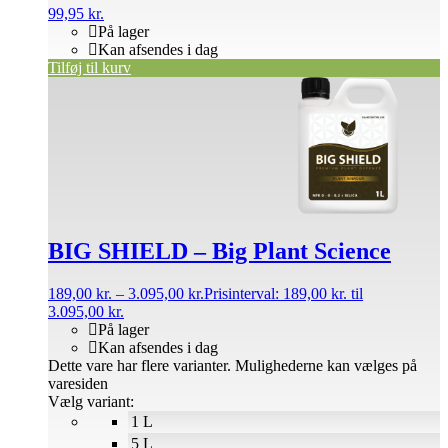
99,95
kr.
På lager
Kan afsendes i dag
Tilføj til kurv
BIG SHIELD – Big Plant Science
189,00
kr.
–
3.095,00
kr.
Prisinterval: 189,00 kr. til
3.095,00 kr.
På lager
Kan afsendes i dag
Dette vare har flere varianter. Mulighederne kan vælges på
varesiden
Vælg variant:
1 L
5 L