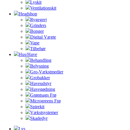
Lyskit
Ventilationskit
Headshop
Rygegrej
Grinders
Bonger
Digital Vægte
Vape
Tilbehør
Hus/Have
Behandling
Belysning
Gro-Vækstmedier
Grobakker
Haveudstyr
Havegødning
Grøntsags Frø
Microgreens Frø
Spirekit
Vækstsystemer
Skadedyr
Lys