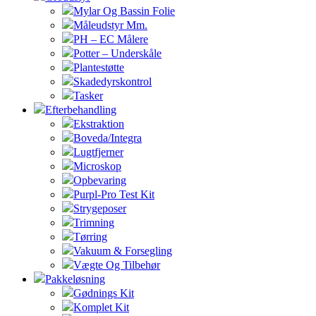
Mylar Og Bassin Folie
Måleudstyr Mm.
PH – EC Målere
Potter – Underskåle
Plantestøtte
Skadedyrskontrol
Tasker
Efterbehandling
Ekstraktion
Boveda/Integra
Lugtfjerner
Microskop
Opbevaring
Purpl-Pro Test Kit
Strygeposer
Trimning
Tørring
Vakuum & Forsegling
Vægte Og Tilbehør
Pakkeløsning
Gødnings Kit
Komplet Kit