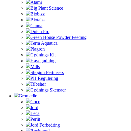
Atami
Big Plant Science
Biobizz
Biotabs
Canna
Dutch Pro
Green House Powder Feeding
Terra Aquatica
Plagron
Gødnings Kit
Havegødning
Mills
Shogun Fertilisers
PH Regulering
Tilbehør
Gødnings Skemaer
Gromedie
Coco
Jord
Leca
Perlit
Jord Forbedring
Rockwool