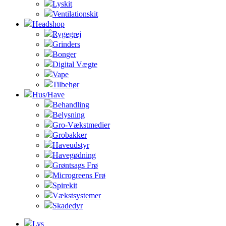
Lyskit
Ventilationskit
Headshop
Rygegrej
Grinders
Bonger
Digital Vægte
Vape
Tilbehør
Hus/Have
Behandling
Belysning
Gro-Vækstmedier
Grobakker
Haveudstyr
Havegødning
Grøntsags Frø
Microgreens Frø
Spirekit
Vækstsystemer
Skadedyr
Lys