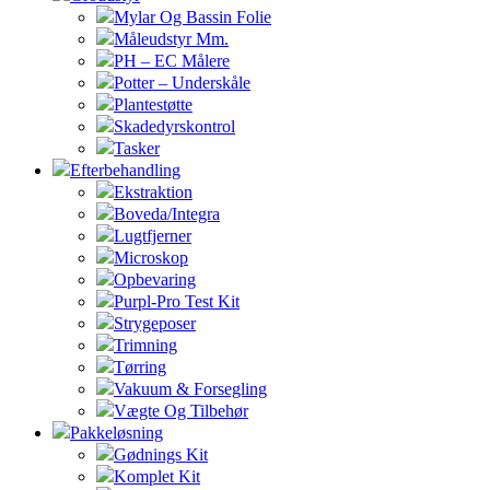
Mylar Og Bassin Folie
Måleudstyr Mm.
PH – EC Målere
Potter – Underskåle
Plantestøtte
Skadedyrskontrol
Tasker
Efterbehandling
Ekstraktion
Boveda/Integra
Lugtfjerner
Microskop
Opbevaring
Purpl-Pro Test Kit
Strygeposer
Trimning
Tørring
Vakuum & Forsegling
Vægte Og Tilbehør
Pakkeløsning
Gødnings Kit
Komplet Kit