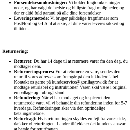
Forsendelsesomkostninger:
Vi holder fragtomkostninger
nede, og har valgt de bedste og billigste fragt muligheder, og
der er altid fuld garanti på alle dine forsendelser.
Leveringsmetode:
Vi bruger pålidelige fragtfirmaer som
PostNord og GLS til at sikre, at dine varer leveres sikkert og
til tiden.
Returnering:
Returret:
Du har 14 dage til at returnere varer fra den dag, du
modtager dem.
Returneringsproces:
For at returnere en vare, sendes den
retur til vores adresse som fremgår på den inkludere label.
Kontakt os gerne på kundeservice@gorillagrow.dk for at
modtage returlabel og instruktioner. Varen skal være i original
emballage og i ubrugt stand.
Refundering:
Når vi har modtaget og inspiceret den
returnerede vare, vil vi behandle din refundering inden for 5-7
hverdage. Refunderingen sker via den oprindelige
betalingsmetode.
Returfragt:
Hvis returneringen skyldes en fejl fra vores side,
dækker vi returfragten. I andre tilfælde er det kundens ansvar
at betale for returfragten.