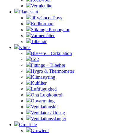
Vermiculite
Plantestart
Jiffy/Coco Trays
Rodhormon
Stiklinge Propogator
Varmemåtter
Tilbehør
Klima
Blæsere – Cirkulation
Co2
Fittings – Tilbehør
Hygro & Thermometer
Klimastyring
Kulfilter
Luftfugtighed
Ona Lugtkontrol
Opvarmning
Ventilationskit
Ventilator / Udsug
Ventilationsslanger
Gro Telte
Growtent