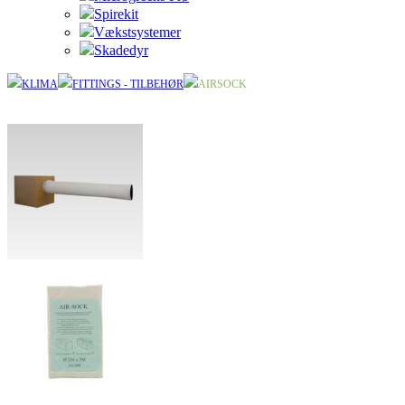
Spirekit
Vækstsystemer
Skadedyr
KLIMA
FITTINGS - TILBEHØR
AIRSOCK