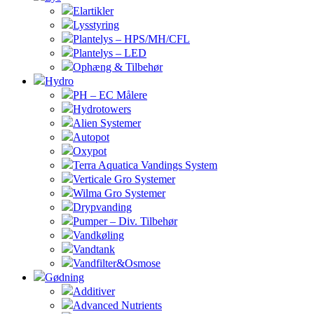
Elartikler
Lysstyring
Plantelys – HPS/MH/CFL
Plantelys – LED
Ophæng & Tilbehør
Hydro
PH – EC Målere
Hydrotowers
Alien Systemer
Autopot
Oxypot
Terra Aquatica Vandings System
Verticale Gro Systemer
Wilma Gro Systemer
Drypvanding
Pumper – Div. Tilbehør
Vandkøling
Vandtank
Vandfilter&Osmose
Gødning
Additiver
Advanced Nutrients