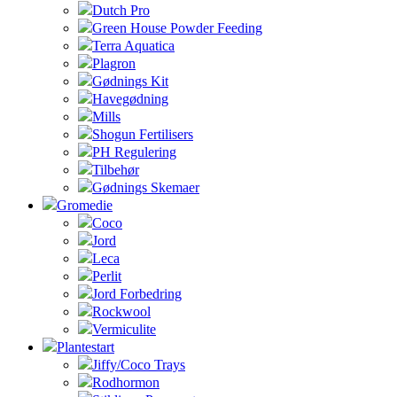
Dutch Pro
Green House Powder Feeding
Terra Aquatica
Plagron
Gødnings Kit
Havegødning
Mills
Shogun Fertilisers
PH Regulering
Tilbehør
Gødnings Skemaer
Gromedie
Coco
Jord
Leca
Perlit
Jord Forbedring
Rockwool
Vermiculite
Plantestart
Jiffy/Coco Trays
Rodhormon