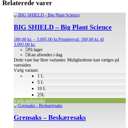
Relaterede varer
BIG SHIELD – Big Plant Science
189,00
kr.
–
3.095,00
kr.
Prisinterval: 189,00 kr. til
3.095,00 kr.
På lager
Kan afsendes i dag
Dette vare har flere varianter. Mulighederne kan vælges på
varesiden
Vælg variant:
1 L
5 L
10 L
25L
Vælg muligheder
Grensaks – Beskæresaks