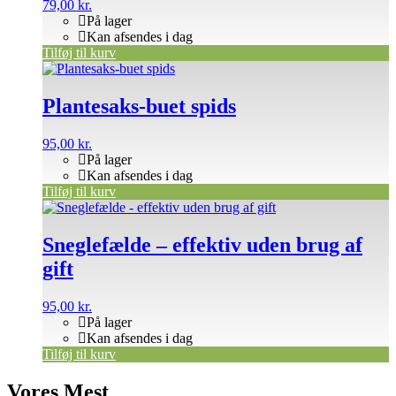
79,00
kr.
På lager
Kan afsendes i dag
Tilføj til kurv
Plantesaks-buet spids
95,00
kr.
På lager
Kan afsendes i dag
Tilføj til kurv
Sneglefælde – effektiv uden brug af
gift
95,00
kr.
På lager
Kan afsendes i dag
Tilføj til kurv
Vores Mest