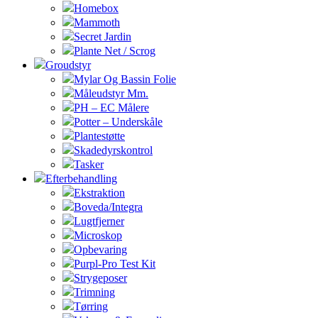
Homebox
Mammoth
Secret Jardin
Plante Net / Scrog
Groudstyr
Mylar Og Bassin Folie
Måleudstyr Mm.
PH – EC Målere
Potter – Underskåle
Plantestøtte
Skadedyrskontrol
Tasker
Efterbehandling
Ekstraktion
Boveda/Integra
Lugtfjerner
Microskop
Opbevaring
Purpl-Pro Test Kit
Strygeposer
Trimning
Tørring