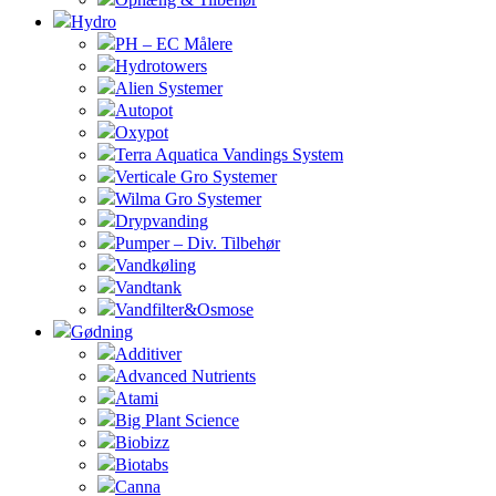
Hydro
PH – EC Målere
Hydrotowers
Alien Systemer
Autopot
Oxypot
Terra Aquatica Vandings System
Verticale Gro Systemer
Wilma Gro Systemer
Drypvanding
Pumper – Div. Tilbehør
Vandkøling
Vandtank
Vandfilter&Osmose
Gødning
Additiver
Advanced Nutrients
Atami
Big Plant Science
Biobizz
Biotabs
Canna