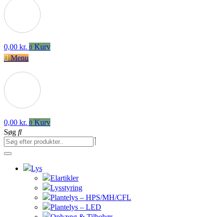
0,00
kr.
Kurv
0
Menu
0,00
kr.
Kurv
0
Søg
Lys
Elartikler
Lysstyring
Plantelys – HPS/MH/CFL
Plantelys – LED
Ophæng & Tilbehør