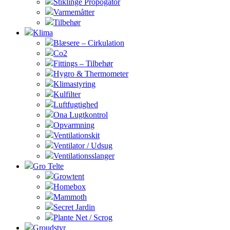
Stiklinge Propogator
Varmemåtter
Tilbehør
Klima
Blæsere – Cirkulation
Co2
Fittings – Tilbehør
Hygro & Thermometer
Klimastyring
Kulfilter
Luftfugtighed
Ona Lugtkontrol
Opvarmning
Ventilationskit
Ventilator / Udsug
Ventilationsslanger
Gro Telte
Growtent
Homebox
Mammoth
Secret Jardin
Plante Net / Scrog
Groudstyr