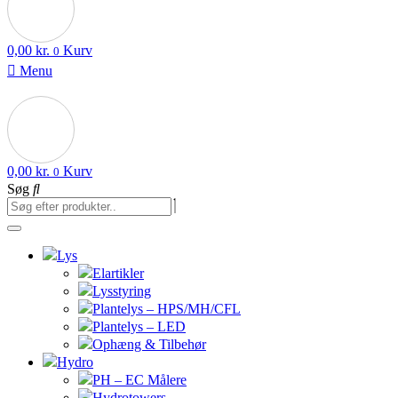
0,00
kr.
Kurv
0
Menu
0,00
kr.
Kurv
0
Søg
Lys
Elartikler
Lysstyring
Plantelys – HPS/MH/CFL
Plantelys – LED
Ophæng & Tilbehør
Hydro
PH – EC Målere
Hydrotowers