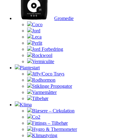
Gromedie
Coco
Jord
Leca
Perlit
Jord Forbedring
Rockwool
Vermiculite
Plantestart
Jiffy/Coco Trays
Rodhormon
Stiklinge Propogator
Varmemåtter
Tilbehør
Klima
Blæsere – Cirkulation
Co2
Fittings – Tilbehør
Hygro & Thermometer
Klimastyring