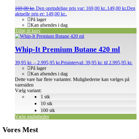
169,00
kr.
Den oprindelige pris var: 169,00 kr..
149,00
kr.
Den
aktuelle pris er: 149,00 kr..
På lager
Kan afsendes i dag
Tilføj til kurv
Whip-It Premium Butane 420 ml
39,95
kr.
–
2.995,95
kr.
Prisinterval: 39,95 kr. til 2.995,95 kr.
På lager
Kan afsendes i dag
Dette vare har flere varianter. Mulighederne kan vælges på
varesiden
Vælg variant:
1 stk
10 stk
100 stk
Vælg muligheder
Vores Mest