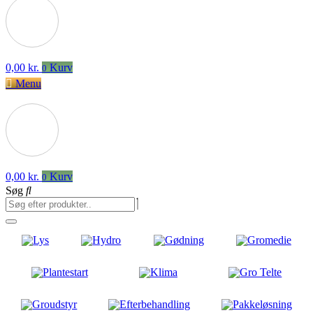
0,00
kr.
Kurv
0
Menu
0,00
kr.
Kurv
0
Søg
Lys
Hydro
Gødning
Gromedie
Plantestart
Klima
Gro Telte
Groudstyr
Efterbehandling
Pakkeløsning