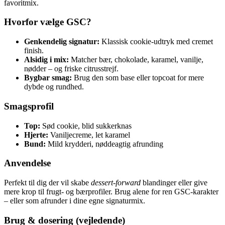
favoritmix.
Hvorfor vælge GSC?
Genkendelig signatur:
Klassisk cookie-udtryk med cremet
finish.
Alsidig i mix:
Matcher bær, chokolade, karamel, vanilje,
nødder – og friske citrusstrejf.
Bygbar smag:
Brug den som base eller topcoat for mere
dybde og rundhed.
Smagsprofil
Top:
Sød cookie, blid sukkerknas
Hjerte:
Vaniljecreme, let karamel
Bund:
Mild krydderi, nøddeagtig afrunding
Anvendelse
Perfekt til dig der vil skabe
dessert-forward
blandinger eller give
mere krop til frugt- og bærprofiler. Brug alene for ren GSC-karakter
– eller som afrunder i dine egne signaturmix.
Brug & dosering (vejledende)