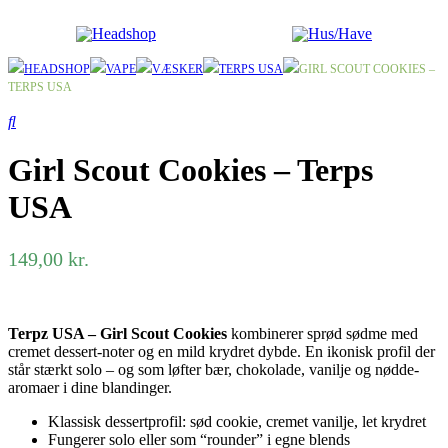
Headshop
Hus/Have
HEADSHOP
VAPE
VÆSKER
TERPS USA
GIRL SCOUT COOKIES –
TERPS USA
Girl Scout Cookies – Terps
USA
149,00
kr.
Terpz USA – Girl Scout Cookies
kombinerer sprød sødme med
cremet dessert-noter og en mild krydret dybde. En ikonisk profil der
står stærkt solo – og som løfter bær, chokolade, vanilje og nødde-
aromaer i dine blandinger.
Klassisk dessertprofil: sød cookie, cremet vanilje, let krydret
Fungerer solo eller som “rounder” i egne blends