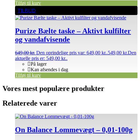
Tilføj til kurv
TILBUD
Purize Bælte taske – Aktivt kulfilter
og vandafvisende
649,00
kr.
Den oprindelige pris var: 649,00 kr..
549,00
kr.
Den
aktuelle pris er: 549,00 kr..
På lager
Kan afsendes i dag
Tilføj til kurv
Vores mest populære produkter
Relaterede varer
On Balance Lommevægt – 0,01-100g