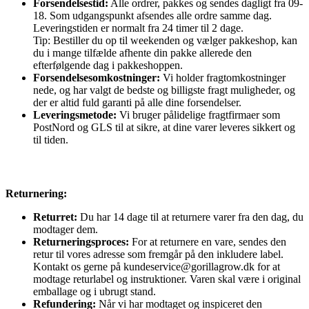
Forsendelsestid:
Alle ordrer, pakkes og sendes dagligt fra 09-
18. Som udgangspunkt afsendes alle ordre samme dag.
Leveringstiden er normalt fra 24 timer til 2 dage.
Tip: Bestiller du op til weekenden og vælger pakkeshop, kan
du i mange tilfælde afhente din pakke allerede den
efterfølgende dag i pakkeshoppen.
Forsendelsesomkostninger:
Vi holder fragtomkostninger
nede, og har valgt de bedste og billigste fragt muligheder, og
der er altid fuld garanti på alle dine forsendelser.
Leveringsmetode:
Vi bruger pålidelige fragtfirmaer som
PostNord og GLS til at sikre, at dine varer leveres sikkert og
til tiden.
Returnering:
Returret:
Du har 14 dage til at returnere varer fra den dag, du
modtager dem.
Returneringsproces:
For at returnere en vare, sendes den
retur til vores adresse som fremgår på den inkludere label.
Kontakt os gerne på kundeservice@gorillagrow.dk for at
modtage returlabel og instruktioner. Varen skal være i original
emballage og i ubrugt stand.
Refundering:
Når vi har modtaget og inspiceret den