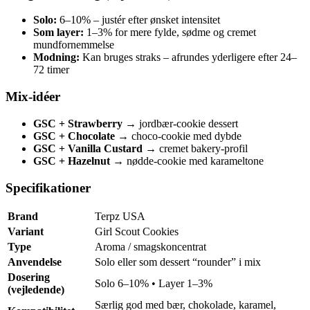
Solo:
6–10% – justér efter ønsket intensitet
Som layer:
1–3% for mere fylde, sødme og cremet
mundfornemmelse
Modning:
Kan bruges straks – afrundes yderligere efter 24–
72 timer
Mix-idéer
GSC + Strawberry
→ jordbær-cookie dessert
GSC + Chocolate
→ choco-cookie med dybde
GSC + Vanilla Custard
→ cremet bakery-profil
GSC + Hazelnut
→ nødde-cookie med karameltone
Specifikationer
Brand
Terpz USA
Variant
Girl Scout Cookies
Type
Aroma / smagskoncentrat
Anvendelse
Solo eller som dessert “rounder” i mix
Dosering
Solo 6–10% • Layer 1–3%
(vejledende)
Særlig god med bær, chokolade, karamel,