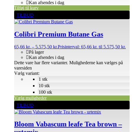
Kan afsendes i dag
Tilføj til kurv
TILBUD
Colibri Premium Butane Gas
65,66
kr.
–
5.575,50
kr.
Prisinterval: 65,66 kr. til 5.575,50 kr.
På lager
Kan afsendes i dag
Dette vare har flere varianter. Mulighederne kan vælges på
varesiden
Vælg variant:
1 stk
10 stk
100 stk
Vælg muligheder
TILBUD
Bloom Vabascum leafe Tea brown –