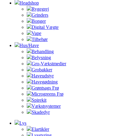
Headshop
Rygegrej
Grinders
Bonger
Digital Vægte
Vape
Tilbehør
Hus/Have
Behandling
Belysning
Gro-Vækstmedier
Grobakker
Haveudstyr
Havegødning
Grøntsags Frø
Microgreens Frø
Spirekit
Vækstsystemer
Skadedyr
Lys
Elartikler
Lysstyring