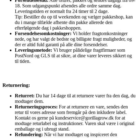
Forsendelsestid:
Alle ordrer, pakkes og sendes dagligt fra 09-
18. Som udgangspunkt afsendes alle ordre samme dag.
Leveringstiden er normalt fra 24 timer til 2 dage.
Tip: Bestiller du op til weekenden og vælger pakkeshop, kan
du i mange tilfælde afhente din pakke allerede den
efterfølgende dag i pakkeshoppen.
Forsendelsesomkostninger:
Vi holder fragtomkostninger
nede, og har valgt de bedste og billigste fragt muligheder, og
der er altid fuld garanti på alle dine forsendelser.
Leveringsmetode:
Vi bruger pålidelige fragtfirmaer som
PostNord og GLS til at sikre, at dine varer leveres sikkert og
til tiden.
Returnering:
Returret:
Du har 14 dage til at returnere varer fra den dag, du
modtager dem.
Returneringsproces:
For at returnere en vare, sendes den
retur til vores adresse som fremgår på den inkludere label.
Kontakt os gerne på kundeservice@gorillagrow.dk for at
modtage returlabel og instruktioner. Varen skal være i original
emballage og i ubrugt stand.
Refundering:
Når vi har modtaget og inspiceret den