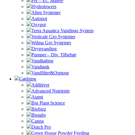
PH – EC Målere
Hydrotowers
Alien Systemer
Autopot
Oxypot
Terra Aquatica Vandings System
Verticale Gro Systemer
Wilma Gro Systemer
Drypvanding
Pumper – Div. Tilbehør
Vandkøling
Vandtank
Vandfilter&Osmose
Gødning
Additiver
Advanced Nutrients
Atami
Big Plant Science
Biobizz
Biotabs
Canna
Dutch Pro
Green House Powder Feeding