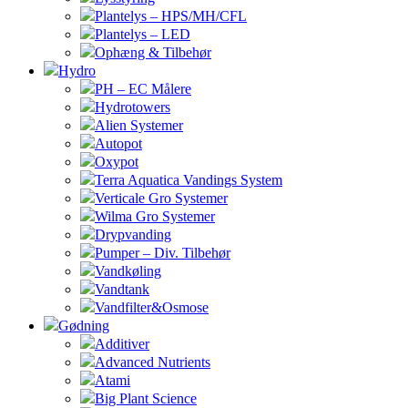
Plantelys – HPS/MH/CFL
Plantelys – LED
Ophæng & Tilbehør
Hydro
PH – EC Målere
Hydrotowers
Alien Systemer
Autopot
Oxypot
Terra Aquatica Vandings System
Verticale Gro Systemer
Wilma Gro Systemer
Drypvanding
Pumper – Div. Tilbehør
Vandkøling
Vandtank
Vandfilter&Osmose
Gødning
Additiver
Advanced Nutrients
Atami
Big Plant Science