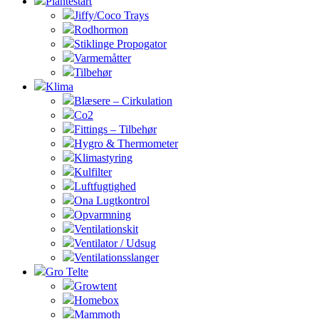
Plantestart
Jiffy/Coco Trays
Rodhormon
Stiklinge Propogator
Varmemåtter
Tilbehør
Klima
Blæsere – Cirkulation
Co2
Fittings – Tilbehør
Hygro & Thermometer
Klimastyring
Kulfilter
Luftfugtighed
Ona Lugtkontrol
Opvarmning
Ventilationskit
Ventilator / Udsug
Ventilationsslanger
Gro Telte
Growtent
Homebox
Mammoth