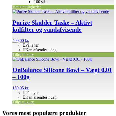
100 stk
Vælg muligheder
Purize Skulder Taske – Aktivt
kulfilter og vandafvisende
499,00
kr.
På lager
Kan afsendes i dag
Tilføj til kurv
OnBalance Silicone Bowl – Vægt 0.01
– 100g
159,95
kr.
På lager
Kan afsendes i dag
Tilføj til kurv
Vores mest populære produkter