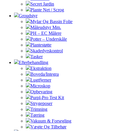
Secret Jardin
Plante Net / Scrog
Groudstyr
Mylar Og Bassin Folie
Måleudstyr Mm.
PH – EC Målere
Potter – Underskåle
Plantestøtte
Skadedyrskontrol
Tasker
Efterbehandling
Ekstraktion
Boveda/Integra
Lugtfjerner
Microskop
Opbevaring
Purpl-Pro Test Kit
Strygeposer
Trimning
Tørring
Vakuum & Forsegling
Vægte Og Tilbehør