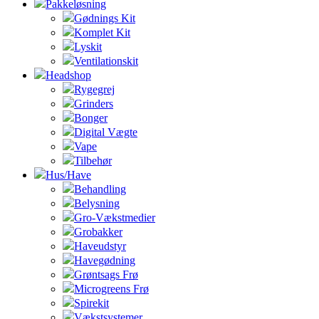
Pakkeløsning
Gødnings Kit
Komplet Kit
Lyskit
Ventilationskit
Headshop
Rygegrej
Grinders
Bonger
Digital Vægte
Vape
Tilbehør
Hus/Have
Behandling
Belysning
Gro-Vækstmedier
Grobakker
Haveudstyr
Havegødning
Grøntsags Frø
Microgreens Frø
Spirekit
Vækstsystemer