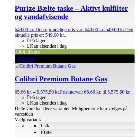
Purize Bælte taske – Aktivt kulfilter
og vandafvisende
649,00
kr.
Den oprindelige pris var: 649,00 kr..
549,00
kr.
Den
aktuelle pris er: 549,00 kr..
På lager
Kan afsendes i dag
Tilføj til kurv
TILBUD
Colibri Premium Butane Gas
65,66
kr.
–
5.575,50
kr.
Prisinterval: 65,66 kr. til 5.575,50 kr.
På lager
Kan afsendes i dag
Dette vare har flere varianter. Mulighederne kan vælges på
varesiden
Vælg variant:
1 stk
10 stk