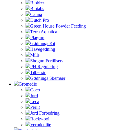
Biobizz
Biotabs
Canna
Dutch Pro
Green House Powder Feeding
Terra Aquatica
Plagron
Gødnings Kit
Havegødning
Mills
Shogun Fertilisers
PH Regulering
Tilbehør
Gødnings Skemaer
Gromedie
Coco
Jord
Leca
Perlit
Jord Forbedring
Rockwool
Vermiculite