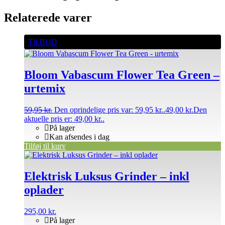
Relaterede varer
TILBUD
Bloom Vabascum Flower Tea Green –
urtemix
59,95
kr.
Den oprindelige pris var: 59,95 kr..
49,00
kr.
Den
aktuelle pris er: 49,00 kr..
På lager
Kan afsendes i dag
Tilføj til kurv
Elektrisk Luksus Grinder – inkl
oplader
295,00
kr.
På lager