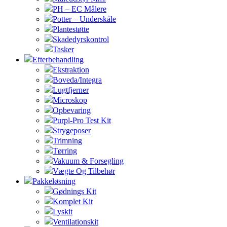
PH – EC Målere
Potter – Underskåle
Plantestøtte
Skadedyrskontrol
Tasker
Efterbehandling
Ekstraktion
Boveda/Integra
Lugtfjerner
Microskop
Opbevaring
Purpl-Pro Test Kit
Strygeposer
Trimning
Tørring
Vakuum & Forsegling
Vægte Og Tilbehør
Pakkeløsning
Gødnings Kit
Komplet Kit
Lyskit
Ventilationskit