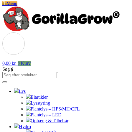
Menu
0,00
kr.
Kurv
0
Søg
Lys
Elartikler
Lysstyring
Plantelys – HPS/MH/CFL
Plantelys – LED
Ophæng & Tilbehør
Hydro