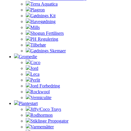
Terra Aquatica
Plagron
Gødnings Kit
Havegødning
Mills
Shogun Fertilisers
PH Regulering
Tilbehør
Gødnings Skemaer
Gromedie
Coco
Jord
Leca
Perlit
Jord Forbedring
Rockwool
Vermiculite
Plantestart
Jiffy/Coco Trays
Rodhormon
Stiklinge Propogator
Varmemåtter