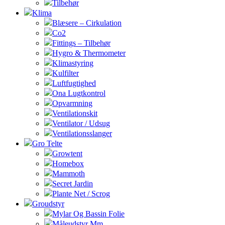
Tilbehør
Klima
Blæsere – Cirkulation
Co2
Fittings – Tilbehør
Hygro & Thermometer
Klimastyring
Kulfilter
Luftfugtighed
Ona Lugtkontrol
Opvarmning
Ventilationskit
Ventilator / Udsug
Ventilationsslanger
Gro Telte
Growtent
Homebox
Mammoth
Secret Jardin
Plante Net / Scrog
Groudstyr
Mylar Og Bassin Folie
Måleudstyr Mm.