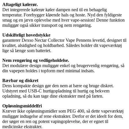
Aftageligt kølerør.
Det integrerede kølerør køler dampen ned til en behagelig
temperatur. Forebygger kløende hals og hoste. Nyd den fyldigeste
smag og en jævn oplevelse med hver vape-session! Denne funktion
muliggør også sikker transport og nem rengøring.
Udskifteligt hovedstykke
garanterer Dexso Nectar Collector Vape Pennens levetid, designet til
kvalitet, alsidighed og holdbarhed. Således holder dit vapeværktøj
lige så længe som batteriet.
Nem rengøring og vedligeholdelse.
Det modulære design muliggør enkel og brugervenlig rengøring, så
din vapepen holdes i topform med minimal indsats.
Bærbar og diskret
Dens kompakte design gør den nem at bære og bruge diskret.
Udstyret med USB-C hurtigopladning til hurtig og bekvem
opladning, så du kan tage dine ekstrakter med på farten.
Opløsningsmiddelfri
Kræver ikke opløsningsmidler som PEG 400, så dette vapeværktøj
muliggør indtagelse af rene ekstrakter. Derfor er det ideelt for dem,
der søger en ren og potent vapingoplevelse, der er egnet til
medicinske ekstrakter.