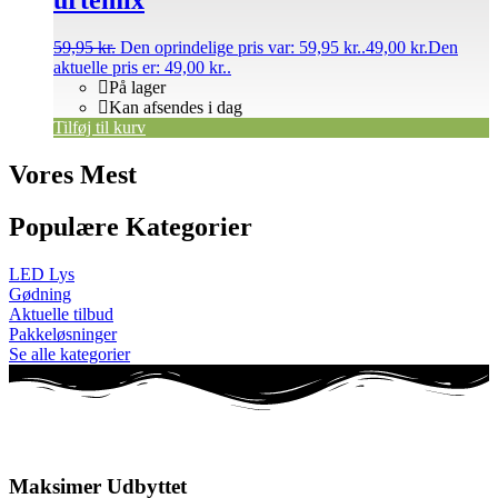
urtemix
59,95
kr.
Den oprindelige pris var: 59,95 kr..
49,00
kr.
Den
aktuelle pris er: 49,00 kr..
På lager
Kan afsendes i dag
Tilføj til kurv
Vores Mest
Populære Kategorier
LED Lys
Gødning
Aktuelle tilbud
Pakkeløsninger
Se alle kategorier
Maksimer Udbyttet