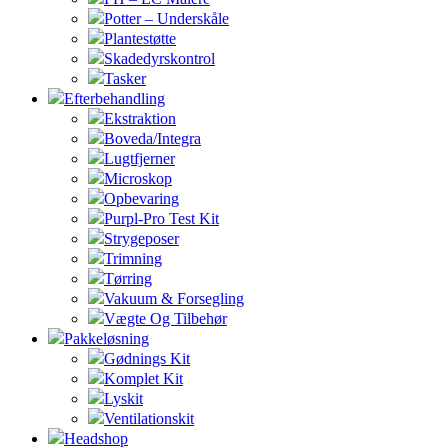
Potter – Underskåle
Plantestøtte
Skadedyrskontrol
Tasker
Efterbehandling
Ekstraktion
Boveda/Integra
Lugtfjerner
Microskop
Opbevaring
Purpl-Pro Test Kit
Strygeposer
Trimning
Tørring
Vakuum & Forsegling
Vægte Og Tilbehør
Pakkeløsning
Gødnings Kit
Komplet Kit
Lyskit
Ventilationskit
Headshop