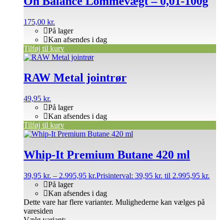
On Balance Lommevægt – 0,01-100g
175,00
kr.
På lager
Kan afsendes i dag
Tilføj til kurv
RAW Metal jointrør
49,95
kr.
På lager
Kan afsendes i dag
Tilføj til kurv
Whip-It Premium Butane 420 ml
39,95
kr.
–
2.995,95
kr.
Prisinterval: 39,95 kr. til 2.995,95 kr.
På lager
Kan afsendes i dag
Dette vare har flere varianter. Mulighederne kan vælges på
varesiden
Vælg variant: