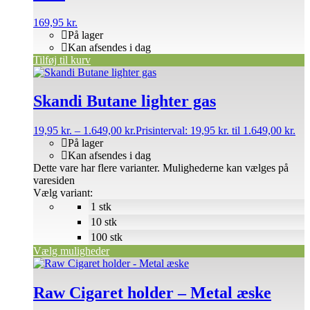
169,95
kr.
På lager
Kan afsendes i dag
Tilføj til kurv
Skandi Butane lighter gas
19,95
kr.
–
1.649,00
kr.
Prisinterval: 19,95 kr. til 1.649,00 kr.
På lager
Kan afsendes i dag
Dette vare har flere varianter. Mulighederne kan vælges på
varesiden
Vælg variant:
1 stk
10 stk
100 stk
Vælg muligheder
Raw Cigaret holder – Metal æske