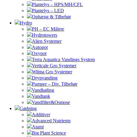
Plantelys – HPS/MH/CFL
Plantelys – LED
Ophæng & Tilbehør
Hydro
PH – EC Målere
Hydrotowers
Alien Systemer
Autopot
Oxypot
Terra Aquatica Vandings System
Verticale Gro Systemer
Wilma Gro Systemer
Drypvanding
Pumper – Div. Tilbehør
Vandkøling
Vandtank
Vandfilter&Osmose
Gødning
Additiver
Advanced Nutrients
Atami
Big Plant Science