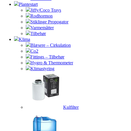
Plantestart
Jiffy/Coco Trays
Rodhormon
Stiklinge Propogator
Varmemåtter
Tilbehør
Klima
Blæsere – Cirkulation
Co2
Fittings – Tilbehør
Hygro & Thermometer
Klimastyring
Kulfilter