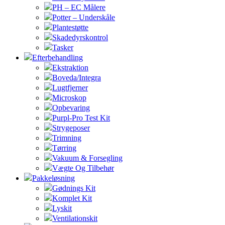
PH – EC Målere
Potter – Underskåle
Plantestøtte
Skadedyrskontrol
Tasker
Efterbehandling
Ekstraktion
Boveda/Integra
Lugtfjerner
Microskop
Opbevaring
Purpl-Pro Test Kit
Strygeposer
Trimning
Tørring
Vakuum & Forsegling
Vægte Og Tilbehør
Pakkeløsning
Gødnings Kit
Komplet Kit
Lyskit
Ventilationskit