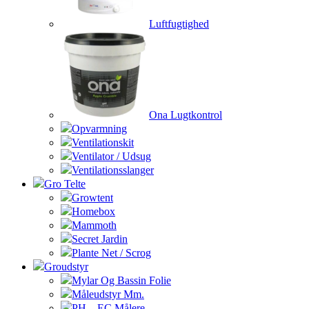
Luftfugtighed
Ona Lugtkontrol
Opvarmning
Ventilationskit
Ventilator / Udsug
Ventilationsslanger
Gro Telte
Growtent
Homebox
Mammoth
Secret Jardin
Plante Net / Scrog
Groudstyr
Mylar Og Bassin Folie
Måleudstyr Mm.
PH – EC Målere