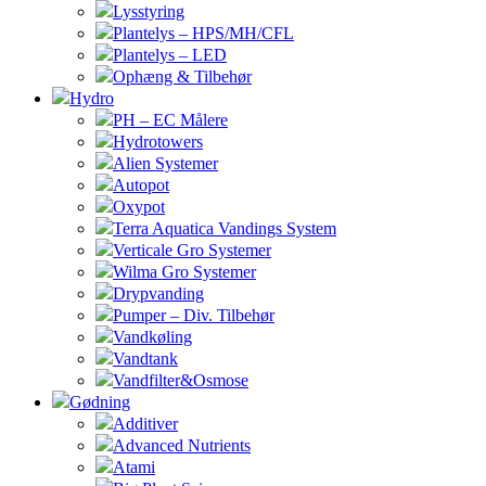
Lysstyring
Plantelys – HPS/MH/CFL
Plantelys – LED
Ophæng & Tilbehør
Hydro
PH – EC Målere
Hydrotowers
Alien Systemer
Autopot
Oxypot
Terra Aquatica Vandings System
Verticale Gro Systemer
Wilma Gro Systemer
Drypvanding
Pumper – Div. Tilbehør
Vandkøling
Vandtank
Vandfilter&Osmose
Gødning
Additiver
Advanced Nutrients
Atami