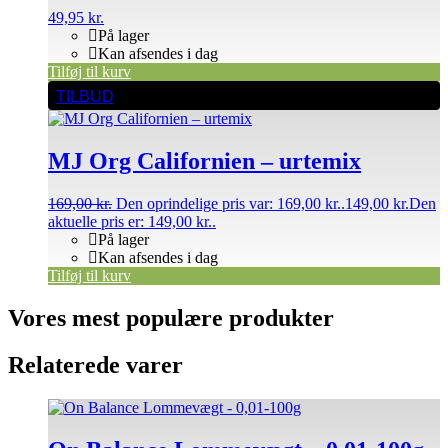
49,95
kr.
På lager
Kan afsendes i dag
Tilføj til kurv
TILBUD
MJ Org Californien – urtemix
169,00
kr.
Den oprindelige pris var: 169,00 kr..
149,00
kr.
Den
aktuelle pris er: 149,00 kr..
På lager
Kan afsendes i dag
Tilføj til kurv
Vores mest populære produkter
Relaterede varer