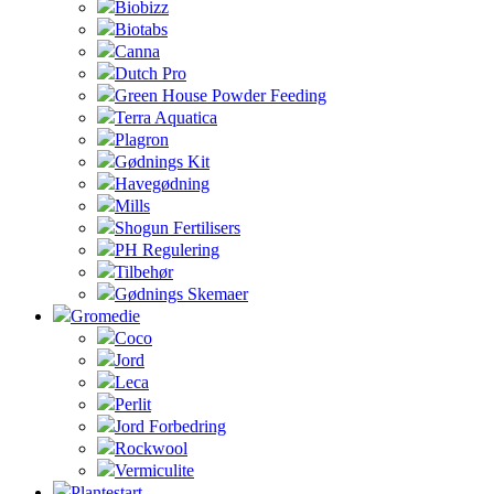
Biobizz
Biotabs
Canna
Dutch Pro
Green House Powder Feeding
Terra Aquatica
Plagron
Gødnings Kit
Havegødning
Mills
Shogun Fertilisers
PH Regulering
Tilbehør
Gødnings Skemaer
Gromedie
Coco
Jord
Leca
Perlit
Jord Forbedring
Rockwool
Vermiculite
Plantestart