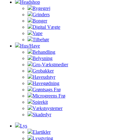
Headshop
Rygegrej
Grinders
Bonger
Digital Vægte
Vape
Tilbehør
Hus/Have
Behandling
Belysning
Gro-Vækstmedier
Grobakker
Haveudstyr
Havegødning
Grøntsags Frø
Microgreens Frø
Spirekit
Vækstsystemer
Skadedyr
Lys
Elartikler
Lysstyring