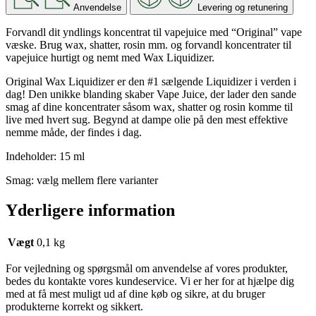
Anvendelse
Levering og retunering
Forvandl dit yndlings koncentrat til vapejuice med “Original” vape
væske. Brug wax, shatter, rosin mm. og forvandl koncentrater til
vapejuice hurtigt og nemt med Wax Liquidizer.
Original Wax Liquidizer er den #1 sælgende Liquidizer i verden i
dag! Den unikke blanding skaber Vape Juice, der lader den sande
smag af dine koncentrater såsom wax, shatter og rosin komme til
live med hvert sug. Begynd at dampe olie på den mest effektive
nemme måde, der findes i dag.
Indeholder: 15 ml
Smag: vælg mellem flere varianter
Yderligere information
Vægt
0,1 kg
For vejledning og spørgsmål om anvendelse af vores produkter,
bedes du kontakte vores kundeservice. Vi er her for at hjælpe dig
med at få mest muligt ud af dine køb og sikre, at du bruger
produkterne korrekt og sikkert.