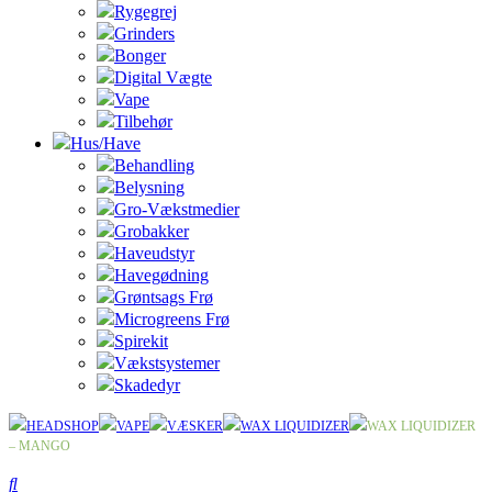
Rygegrej
Grinders
Bonger
Digital Vægte
Vape
Tilbehør
Hus/Have
Behandling
Belysning
Gro-Vækstmedier
Grobakker
Haveudstyr
Havegødning
Grøntsags Frø
Microgreens Frø
Spirekit
Vækstsystemer
Skadedyr
HEADSHOP
VAPE
VÆSKER
WAX LIQUIDIZER
WAX LIQUIDIZER
– MANGO