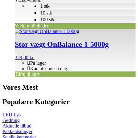
1 stk
10 stk
100 stk
Vælg muligheder
Stor vægt OnBalance 1-5000g
329,00
kr.
På lager
Kan afsendes i dag
Tilføj til kurv
Vores Mest
Populære Kategorier
LED Lys
Gødning
Aktuelle tilbud
Pakkeløsninger
Se alle kategorier