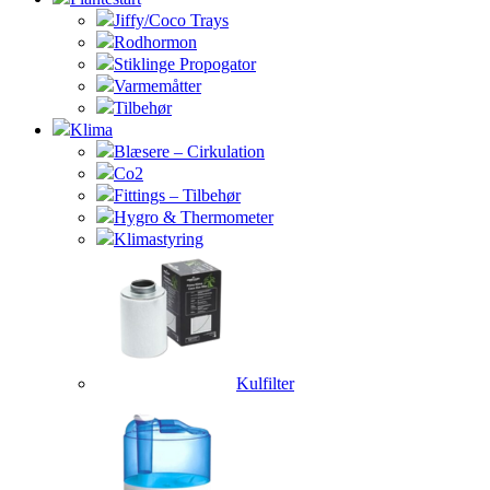
Jiffy/Coco Trays
Rodhormon
Stiklinge Propogator
Varmemåtter
Tilbehør
Klima
Blæsere – Cirkulation
Co2
Fittings – Tilbehør
Hygro & Thermometer
Klimastyring
Kulfilter