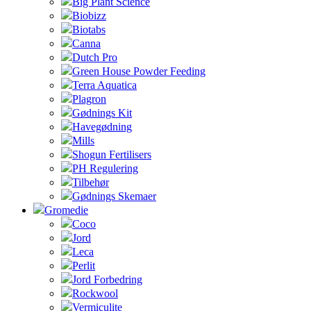
Big Plant Science
Biobizz
Biotabs
Canna
Dutch Pro
Green House Powder Feeding
Terra Aquatica
Plagron
Gødnings Kit
Havegødning
Mills
Shogun Fertilisers
PH Regulering
Tilbehør
Gødnings Skemaer
Gromedie
Coco
Jord
Leca
Perlit
Jord Forbedring
Rockwool
Vermiculite