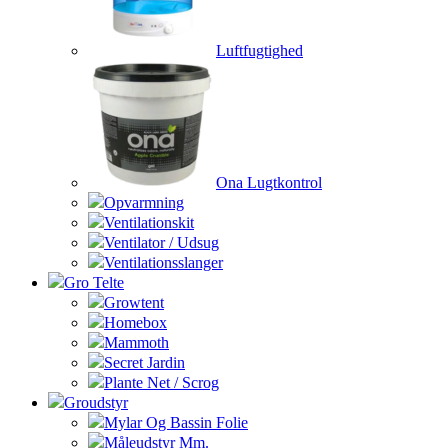
Luftfugtighed
Ona Lugtkontrol
Opvarmning
Ventilationskit
Ventilator / Udsug
Ventilationsslanger
Gro Telte
Growtent
Homebox
Mammoth
Secret Jardin
Plante Net / Scrog
Groudstyr
Mylar Og Bassin Folie
Måleudstyr Mm.