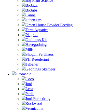
Big Plant Science
Biobizz
Biotabs
Canna
Dutch Pro
Green House Powder Feeding
Terra Aquatica
Plagron
Gødnings Kit
Havegødning
Mills
Shogun Fertilisers
PH Regulering
Tilbehør
Gødnings Skemaer
Gromedie
Coco
Jord
Leca
Perlit
Jord Forbedring
Rockwool
Vermiculite