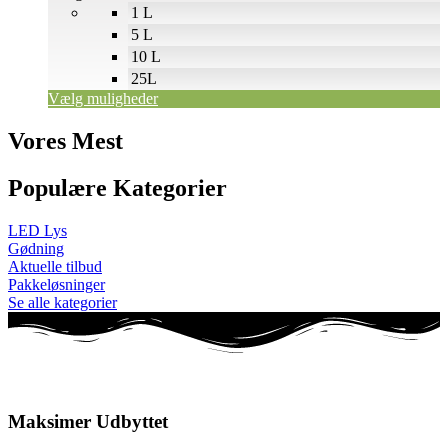
1 L
varesiden
5 L
10 L
25L
Vælg muligheder
Vores Mest
Populære Kategorier
LED Lys
Gødning
Aktuelle tilbud
Pakkeløsninger
Se alle kategorier
Maksimer Udbyttet