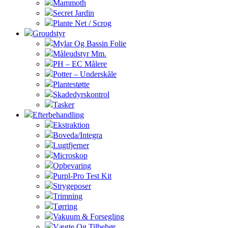
Mammoth
Secret Jardin
Plante Net / Scrog
Groudstyr
Mylar Og Bassin Folie
Måleudstyr Mm.
PH – EC Målere
Potter – Underskåle
Plantestøtte
Skadedyrskontrol
Tasker
Efterbehandling
Ekstraktion
Boveda/Integra
Lugtfjerner
Microskop
Opbevaring
Purpl-Pro Test Kit
Strygeposer
Trimning
Tørring
Vakuum & Forsegling
Vægte Og Tilbehør