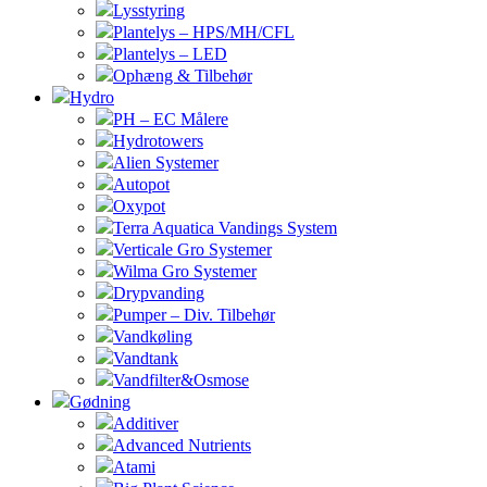
Lysstyring
Plantelys – HPS/MH/CFL
Plantelys – LED
Ophæng & Tilbehør
Hydro
PH – EC Målere
Hydrotowers
Alien Systemer
Autopot
Oxypot
Terra Aquatica Vandings System
Verticale Gro Systemer
Wilma Gro Systemer
Drypvanding
Pumper – Div. Tilbehør
Vandkøling
Vandtank
Vandfilter&Osmose
Gødning
Additiver
Advanced Nutrients
Atami