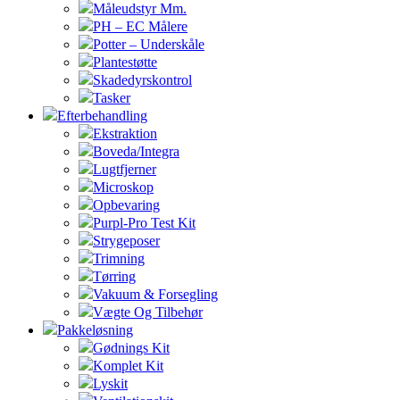
Måleudstyr Mm.
PH – EC Målere
Potter – Underskåle
Plantestøtte
Skadedyrskontrol
Tasker
Efterbehandling
Ekstraktion
Boveda/Integra
Lugtfjerner
Microskop
Opbevaring
Purpl-Pro Test Kit
Strygeposer
Trimning
Tørring
Vakuum & Forsegling
Vægte Og Tilbehør
Pakkeløsning
Gødnings Kit
Komplet Kit
Lyskit