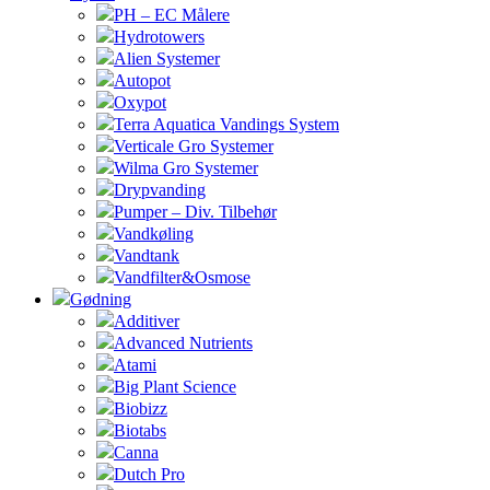
PH – EC Målere
Hydrotowers
Alien Systemer
Autopot
Oxypot
Terra Aquatica Vandings System
Verticale Gro Systemer
Wilma Gro Systemer
Drypvanding
Pumper – Div. Tilbehør
Vandkøling
Vandtank
Vandfilter&Osmose
Gødning
Additiver
Advanced Nutrients
Atami
Big Plant Science
Biobizz
Biotabs
Canna
Dutch Pro