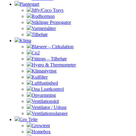
Plantestart
Jiffy/Coco Trays
Rodhormon
Stiklinge Propogator
Varmemåtter
Tilbehør
Klima
Blæsere – Cirkulation
Co2
Fittings – Tilbehør
Hygro & Thermometer
Klimastyring
Kulfilter
Luftfugtighed
Ona Lugtkontrol
Opvarmning
Ventilationskit
Ventilator / Udsug
Ventilationsslanger
Gro Telte
Growtent
Homebox