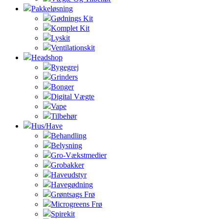
Pakkeløsning
Gødnings Kit
Komplet Kit
Lyskit
Ventilationskit
Headshop
Rygegrej
Grinders
Bonger
Digital Vægte
Vape
Tilbehør
Hus/Have
Behandling
Belysning
Gro-Vækstmedier
Grobakker
Haveudstyr
Havegødning
Grøntsags Frø
Microgreens Frø
Spirekit