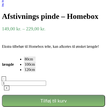
Afstivnings pinde – Homebox
Prisinterval:
149,00
kr.
–
229,00
kr.
149,00 kr.
til
229,00 kr.
Ekstra tilbehør til Homebox telte, kan afkortes til ønsket længde!
80cm
længde
100cm
120cm
Afstivnings
-
pinde
-
+
Homebox
antal
Tilføj til kurv