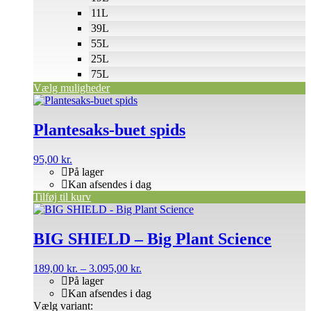
11L
39L
55L
25L
75L
Vælg muligheder
Plantesaks-buet spids
95,00
kr.
På lager
Kan afsendes i dag
Tilføj til kurv
Dette
vare
har
BIG SHIELD – Big Plant Science
flere
varianter.
Prisinterval:
189,00
kr.
–
3.095,00
kr.
Mulighederne
189,00 kr.
På lager
kan
til
Kan afsendes i dag
vælges
3.095,00 kr.
Vælg variant:
på