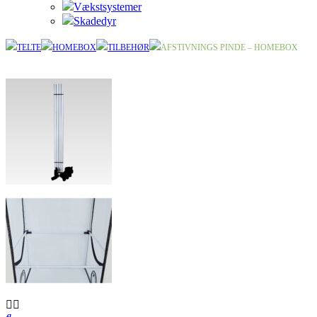
Vækstsystemer
Skadedyr
TELTE
HOMEBOX
TILBEHØR
AFSTIVNINGS PINDE – HOMEBOX