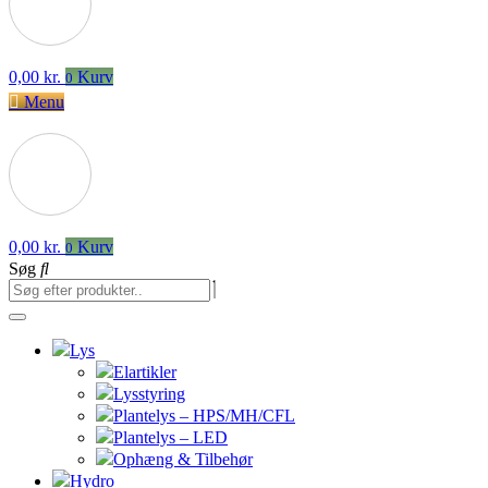
0,00
kr.
Kurv
0
Menu
0,00
kr.
Kurv
0
Søg
Lys
Elartikler
Lysstyring
Plantelys – HPS/MH/CFL
Plantelys – LED
Ophæng & Tilbehør
Hydro