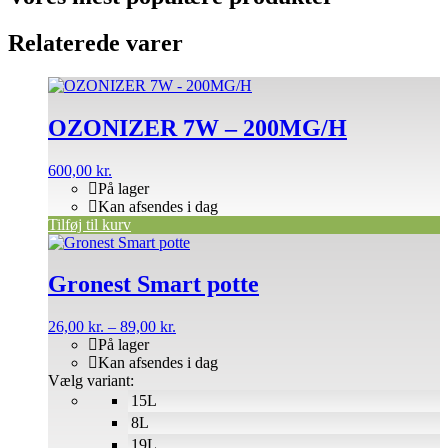
Relaterede varer
OZONIZER 7W – 200MG/H
600,00
kr.
På lager
Kan afsendes i dag
Tilføj til kurv
Dette
vare
har
Gronest Smart potte
flere
varianter.
Prisinterval:
26,00
kr.
–
89,00
kr.
Mulighederne
26,00 kr.
På lager
kan
til
Kan afsendes i dag
vælges
89,00 kr.
Vælg variant:
på
15L
varesiden
8L
19L