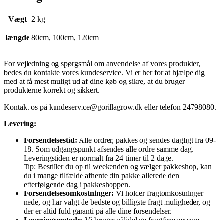
Vægt
2 kg
længde
80cm, 100cm, 120cm
For vejledning og spørgsmål om anvendelse af vores produkter,
bedes du kontakte vores kundeservice. Vi er her for at hjælpe dig
med at få mest muligt ud af dine køb og sikre, at du bruger
produkterne korrekt og sikkert.
Kontakt os på
kundeservice@gorillagrow.dk
eller telefon 24798080.
Levering:
Forsendelsestid:
Alle ordrer, pakkes og sendes dagligt fra 09-
18. Som udgangspunkt afsendes alle ordre samme dag.
Leveringstiden er normalt fra 24 timer til 2 dage.
Tip: Bestiller du op til weekenden og vælger pakkeshop, kan
du i mange tilfælde afhente din pakke allerede den
efterfølgende dag i pakkeshoppen.
Forsendelsesomkostninger:
Vi holder fragtomkostninger
nede, og har valgt de bedste og billigste fragt muligheder, og
der er altid fuld garanti på alle dine forsendelser.
Leveringsmetode:
Vi bruger pålidelige fragtfirmaer som