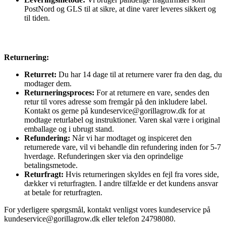
PostNord og GLS til at sikre, at dine varer leveres sikkert og
til tiden.
Returnering:
Returret:
Du har 14 dage til at returnere varer fra den dag, du
modtager dem.
Returneringsproces:
For at returnere en vare, sendes den
retur til vores adresse som fremgår på den inkludere label.
Kontakt os gerne på kundeservice@gorillagrow.dk for at
modtage returlabel og instruktioner. Varen skal være i original
emballage og i ubrugt stand.
Refundering:
Når vi har modtaget og inspiceret den
returnerede vare, vil vi behandle din refundering inden for 5-7
hverdage. Refunderingen sker via den oprindelige
betalingsmetode.
Returfragt:
Hvis returneringen skyldes en fejl fra vores side,
dækker vi returfragten. I andre tilfælde er det kundens ansvar
at betale for returfragten.
For yderligere spørgsmål, kontakt venligst vores kundeservice på
kundeservice@gorillagrow.dk eller telefon 24798080.