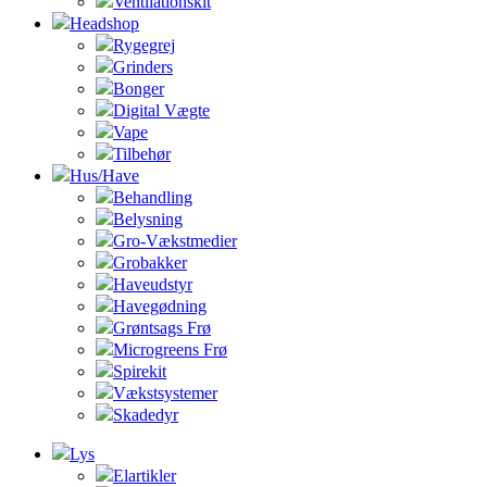
Ventilationskit
Headshop
Rygegrej
Grinders
Bonger
Digital Vægte
Vape
Tilbehør
Hus/Have
Behandling
Belysning
Gro-Vækstmedier
Grobakker
Haveudstyr
Havegødning
Grøntsags Frø
Microgreens Frø
Spirekit
Vækstsystemer
Skadedyr
Lys
Elartikler