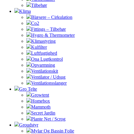
Tilbehør
Klima
Blæsere – Cirkulation
Co2
Fittings – Tilbehør
Hygro & Thermometer
Klimastyring
Kulfilter
Luftfugtighed
Ona Lugtkontrol
Opvarmning
Ventilationskit
Ventilator / Udsug
Ventilationsslanger
Gro Telte
Growtent
Homebox
Mammoth
Secret Jardin
Plante Net / Scrog
Groudstyr
Mylar Og Bassin Folie