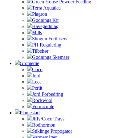
Green House Powder Feeding
Terra Aquatica
Plagron
Gødnings Kit
Havegødning
Mills
Shogun Fertilisers
PH Regulering
Tilbehør
Gødnings Skemaer
Gromedie
Coco
Jord
Leca
Perlit
Jord Forbedring
Rockwool
Vermiculite
Plantestart
Jiffy/Coco Trays
Rodhormon
Stiklinge Propogator
Varmemåtter