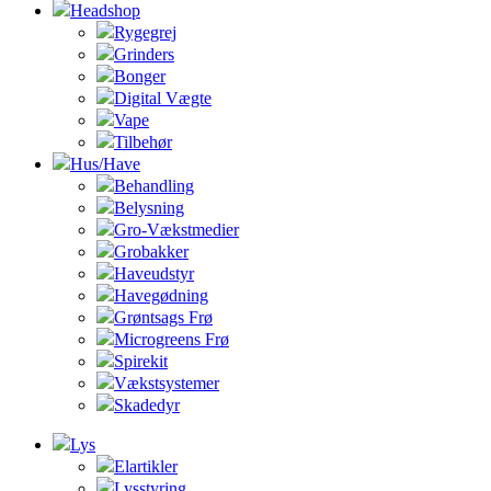
Headshop
Rygegrej
Grinders
Bonger
Digital Vægte
Vape
Tilbehør
Hus/Have
Behandling
Belysning
Gro-Vækstmedier
Grobakker
Haveudstyr
Havegødning
Grøntsags Frø
Microgreens Frø
Spirekit
Vækstsystemer
Skadedyr
Lys
Elartikler
Lysstyring