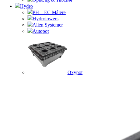
Hydro
PH – EC Målere
Hydrotowers
Alien Systemer
Autopot
Oxypot