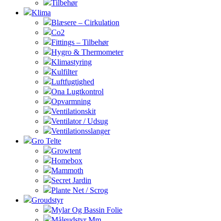
Tilbehør
Klima
Blæsere – Cirkulation
Co2
Fittings – Tilbehør
Hygro & Thermometer
Klimastyring
Kulfilter
Luftfugtighed
Ona Lugtkontrol
Opvarmning
Ventilationskit
Ventilator / Udsug
Ventilationsslanger
Gro Telte
Growtent
Homebox
Mammoth
Secret Jardin
Plante Net / Scrog
Groudstyr
Mylar Og Bassin Folie
Måleudstyr Mm.