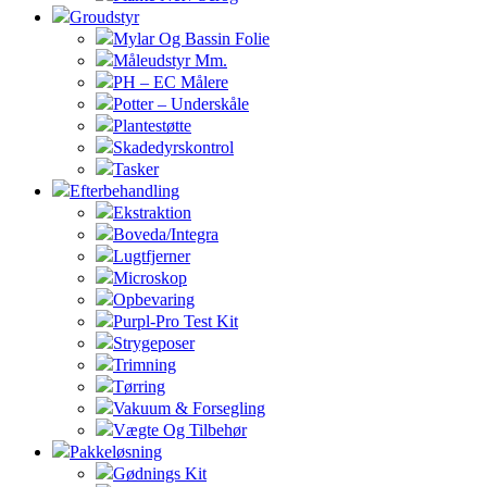
Groudstyr
Mylar Og Bassin Folie
Måleudstyr Mm.
PH – EC Målere
Potter – Underskåle
Plantestøtte
Skadedyrskontrol
Tasker
Efterbehandling
Ekstraktion
Boveda/Integra
Lugtfjerner
Microskop
Opbevaring
Purpl-Pro Test Kit
Strygeposer
Trimning
Tørring
Vakuum & Forsegling
Vægte Og Tilbehør
Pakkeløsning
Gødnings Kit