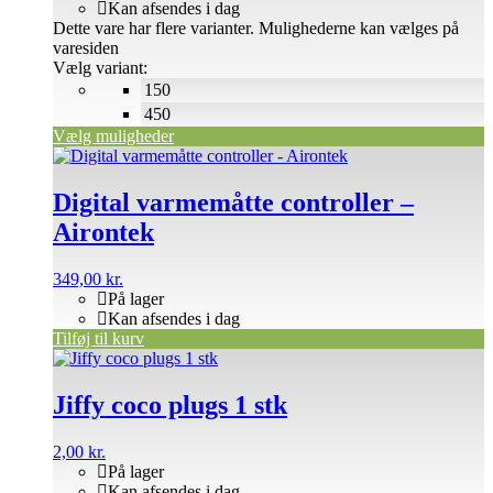
Kan afsendes i dag
Dette vare har flere varianter. Mulighederne kan vælges på
varesiden
Vælg variant:
150
450
Vælg muligheder
Digital varmemåtte controller –
Airontek
349,00
kr.
På lager
Kan afsendes i dag
Tilføj til kurv
Jiffy coco plugs 1 stk
2,00
kr.
På lager
Kan afsendes i dag