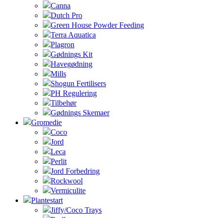
Canna
Dutch Pro
Green House Powder Feeding
Terra Aquatica
Plagron
Gødnings Kit
Havegødning
Mills
Shogun Fertilisers
PH Regulering
Tilbehør
Gødnings Skemaer
Gromedie
Coco
Jord
Leca
Perlit
Jord Forbedring
Rockwool
Vermiculite
Plantestart
Jiffy/Coco Trays