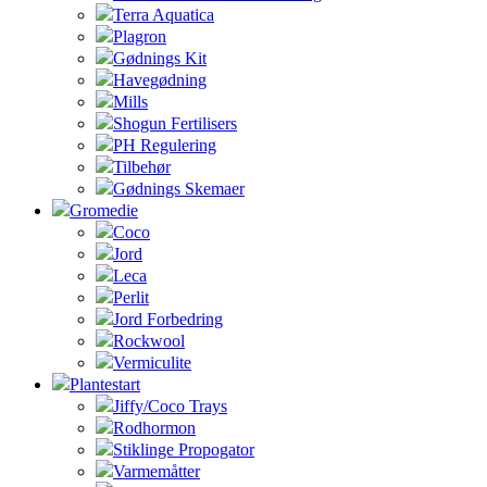
Terra Aquatica
Plagron
Gødnings Kit
Havegødning
Mills
Shogun Fertilisers
PH Regulering
Tilbehør
Gødnings Skemaer
Gromedie
Coco
Jord
Leca
Perlit
Jord Forbedring
Rockwool
Vermiculite
Plantestart
Jiffy/Coco Trays
Rodhormon
Stiklinge Propogator
Varmemåtter