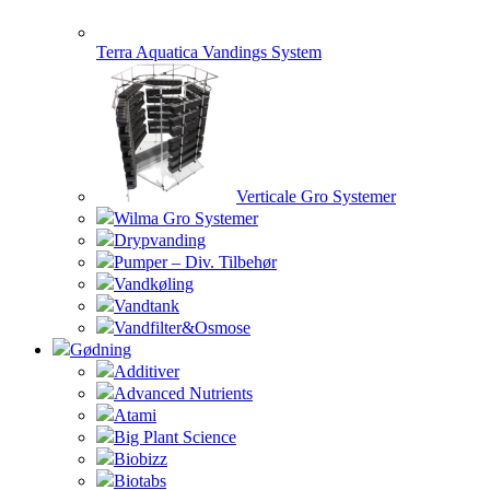
Terra Aquatica Vandings System
Verticale Gro Systemer
Wilma Gro Systemer
Drypvanding
Pumper – Div. Tilbehør
Vandkøling
Vandtank
Vandfilter&Osmose
Gødning
Additiver
Advanced Nutrients
Atami
Big Plant Science
Biobizz
Biotabs