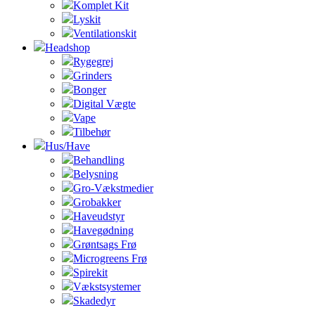
Komplet Kit
Lyskit
Ventilationskit
Headshop
Rygegrej
Grinders
Bonger
Digital Vægte
Vape
Tilbehør
Hus/Have
Behandling
Belysning
Gro-Vækstmedier
Grobakker
Haveudstyr
Havegødning
Grøntsags Frø
Microgreens Frø
Spirekit
Vækstsystemer
Skadedyr