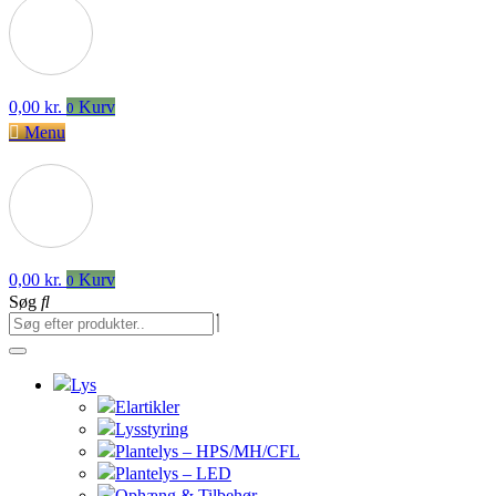
0,00
kr.
Kurv
0
Menu
0,00
kr.
Kurv
0
Søg
Lys
Elartikler
Lysstyring
Plantelys – HPS/MH/CFL
Plantelys – LED
Ophæng & Tilbehør