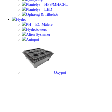
Plantelys – HPS/MH/CFL
Plantelys – LED
Ophæng & Tilbehør
Hydro
PH – EC Målere
Hydrotowers
Alien Systemer
Autopot
Oxypot