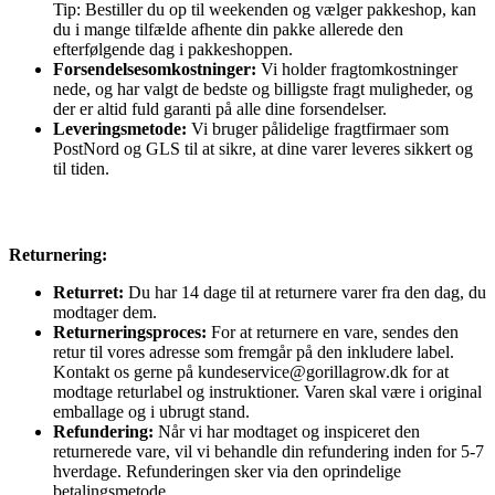
Tip: Bestiller du op til weekenden og vælger pakkeshop, kan
du i mange tilfælde afhente din pakke allerede den
efterfølgende dag i pakkeshoppen.
Forsendelsesomkostninger:
Vi holder fragtomkostninger
nede, og har valgt de bedste og billigste fragt muligheder, og
der er altid fuld garanti på alle dine forsendelser.
Leveringsmetode:
Vi bruger pålidelige fragtfirmaer som
PostNord og GLS til at sikre, at dine varer leveres sikkert og
til tiden.
Returnering:
Returret:
Du har 14 dage til at returnere varer fra den dag, du
modtager dem.
Returneringsproces:
For at returnere en vare, sendes den
retur til vores adresse som fremgår på den inkludere label.
Kontakt os gerne på kundeservice@gorillagrow.dk for at
modtage returlabel og instruktioner. Varen skal være i original
emballage og i ubrugt stand.
Refundering:
Når vi har modtaget og inspiceret den
returnerede vare, vil vi behandle din refundering inden for 5-7
hverdage. Refunderingen sker via den oprindelige
betalingsmetode.