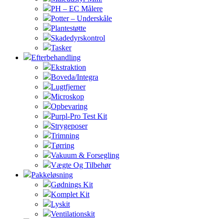
PH – EC Målere
Potter – Underskåle
Plantestøtte
Skadedyrskontrol
Tasker
Efterbehandling
Ekstraktion
Boveda/Integra
Lugtfjerner
Microskop
Opbevaring
Purpl-Pro Test Kit
Strygeposer
Trimning
Tørring
Vakuum & Forsegling
Vægte Og Tilbehør
Pakkeløsning
Gødnings Kit
Komplet Kit
Lyskit
Ventilationskit