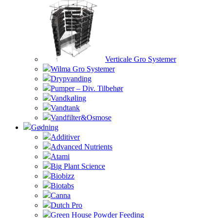
Verticale Gro Systemer
Wilma Gro Systemer
Drypvanding
Pumper – Div. Tilbehør
Vandkøling
Vandtank
Vandfilter&Osmose
Gødning
Additiver
Advanced Nutrients
Atami
Big Plant Science
Biobizz
Biotabs
Canna
Dutch Pro
Green House Powder Feeding