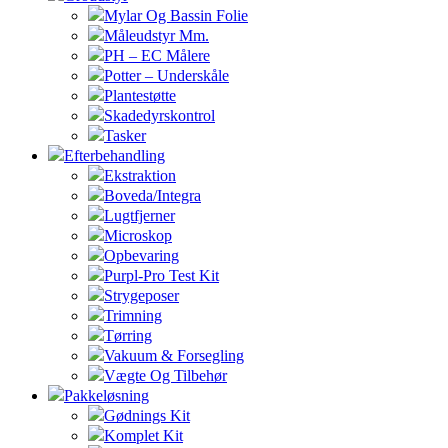
Mylar Og Bassin Folie
Måleudstyr Mm.
PH – EC Målere
Potter – Underskåle
Plantestøtte
Skadedyrskontrol
Tasker
Efterbehandling
Ekstraktion
Boveda/Integra
Lugtfjerner
Microskop
Opbevaring
Purpl-Pro Test Kit
Strygeposer
Trimning
Tørring
Vakuum & Forsegling
Vægte Og Tilbehør
Pakkeløsning
Gødnings Kit
Komplet Kit