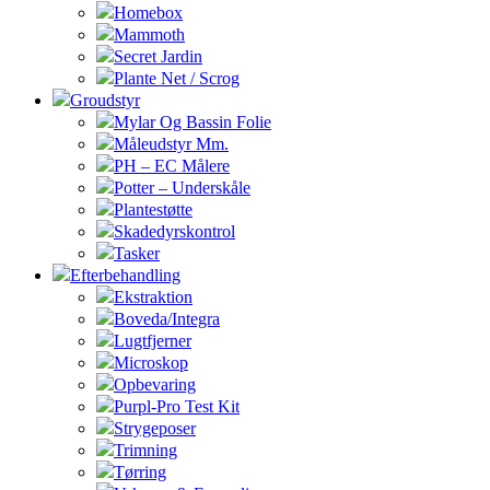
Homebox
Mammoth
Secret Jardin
Plante Net / Scrog
Groudstyr
Mylar Og Bassin Folie
Måleudstyr Mm.
PH – EC Målere
Potter – Underskåle
Plantestøtte
Skadedyrskontrol
Tasker
Efterbehandling
Ekstraktion
Boveda/Integra
Lugtfjerner
Microskop
Opbevaring
Purpl-Pro Test Kit
Strygeposer
Trimning
Tørring