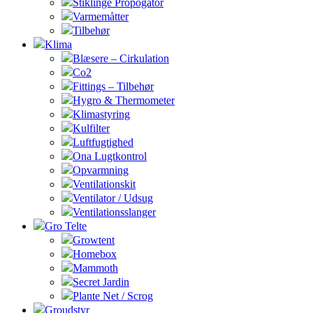
Stiklinge Propogator
Varmemåtter
Tilbehør
Klima
Blæsere – Cirkulation
Co2
Fittings – Tilbehør
Hygro & Thermometer
Klimastyring
Kulfilter
Luftfugtighed
Ona Lugtkontrol
Opvarmning
Ventilationskit
Ventilator / Udsug
Ventilationsslanger
Gro Telte
Growtent
Homebox
Mammoth
Secret Jardin
Plante Net / Scrog
Groudstyr