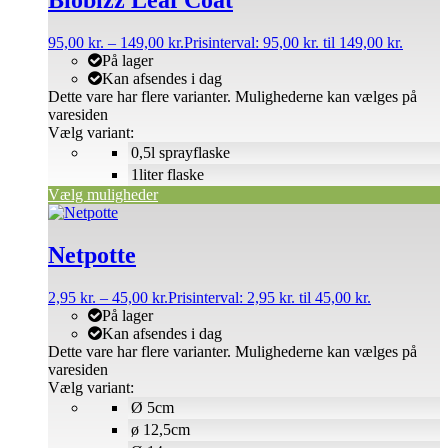
95,00
kr.
–
149,00
kr.
Prisinterval: 95,00 kr. til 149,00 kr.
På lager
Kan afsendes i dag
Dette vare har flere varianter. Mulighederne kan vælges på
varesiden
Vælg variant:
0,5l sprayflaske
1liter flaske
Vælg muligheder
Netpotte
2,95
kr.
–
45,00
kr.
Prisinterval: 2,95 kr. til 45,00 kr.
På lager
Kan afsendes i dag
Dette vare har flere varianter. Mulighederne kan vælges på
varesiden
Vælg variant:
Ø 5cm
ø 12,5cm