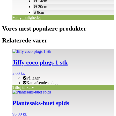
Ø 14cm
Ø 20cm
ø 8cm
Vælg muligheder
Vores mest populære produkter
Relaterede varer
Jiffy coco plugs 1 stk
2,00
kr.
På lager
Kan afsendes i dag
Tilføj til kurv
Plantesaks-buet spids
95,00
kr.