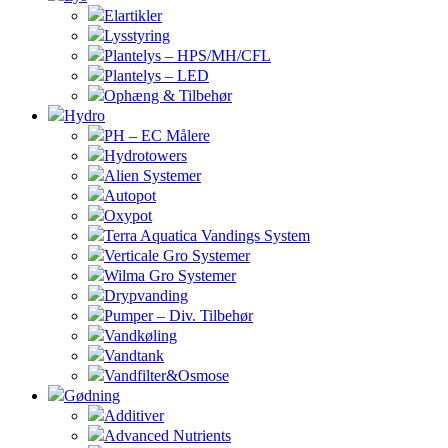
Elartikler
Lysstyring
Plantelys – HPS/MH/CFL
Plantelys – LED
Ophæng & Tilbehør
Hydro
PH – EC Målere
Hydrotowers
Alien Systemer
Autopot
Oxypot
Terra Aquatica Vandings System
Verticale Gro Systemer
Wilma Gro Systemer
Drypvanding
Pumper – Div. Tilbehør
Vandkøling
Vandtank
Vandfilter&Osmose
Gødning
Additiver
Advanced Nutrients