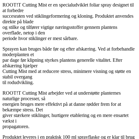
ROOT!T Cutting Mist er en specialudviklet foliar spray designet til
at forbedre
succesraten ved stiklingeformering og kloning. Produktet anvendes
direkte på blade
og stilke og tilfører vigtige næringsstoffer gennem plantens
overflade, netop i den
periode hvor stiklinger er mest sårbare.
Sprayen kan bruges både før og efter afskæring. Ved at forbehandle
moderplanten et
par dage før klipning styrkes plantens generelle vitalitet. Efter
afskæring hjælper
Cutting Mist med at reducere stress, minimere visning og støtte en
stabil overgang
til rodudvikling.
ROOT!T Cutting Mist arbejder ved at understøtte planternes
naturlige processer, så
energien bruges mere effektivt på at danne rødder frem for at
bekæmpe stress. Det
giver stærkere stiklinger, hurtigere etablering og en mere ensartet
vækst i
propagatoren.
Produktet leveres i en praktisk 100 ml sprayflaske og er klar til brug