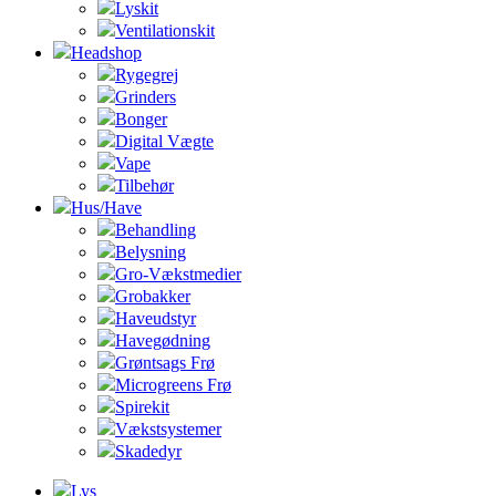
Lyskit
Ventilationskit
Headshop
Rygegrej
Grinders
Bonger
Digital Vægte
Vape
Tilbehør
Hus/Have
Behandling
Belysning
Gro-Vækstmedier
Grobakker
Haveudstyr
Havegødning
Grøntsags Frø
Microgreens Frø
Spirekit
Vækstsystemer
Skadedyr
Lys