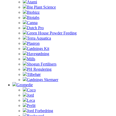
Atami
Big Plant Science
Biobizz
Biotabs
Canna
Dutch Pro
Green House Powder Feeding
Terra Aquatica
Plagron
Gødnings Kit
Havegødning
Mills
Shogun Fertilisers
PH Regulering
Tilbehør
Gødnings Skemaer
Gromedie
Coco
Jord
Leca
Perlit
Jord Forbedring
Rockwool