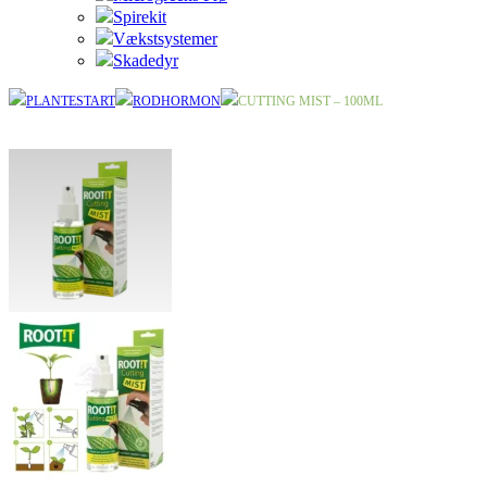
Spirekit
Vækstsystemer
Skadedyr
PLANTESTART
RODHORMON
CUTTING MIST – 100ML