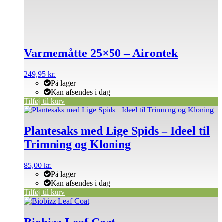
Varmemåtte 25×50 – Airontek
249,95
kr.
På lager
Kan afsendes i dag
Tilføj til kurv
Plantesaks med Lige Spids – Ideel til
Trimning og Kloning
85,00
kr.
På lager
Kan afsendes i dag
Tilføj til kurv
Biobizz Leaf Coat