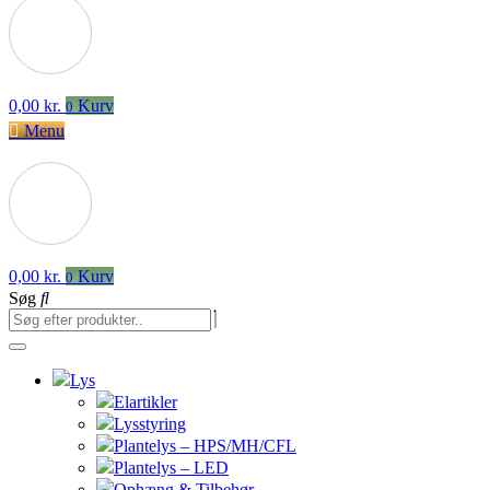
0,00
kr.
Kurv
0
Menu
0,00
kr.
Kurv
0
Søg
Lys
Elartikler
Lysstyring
Plantelys – HPS/MH/CFL
Plantelys – LED
Ophæng & Tilbehør