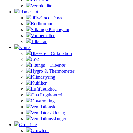
Vermiculite
Plantestart
Jiffy/Coco Trays
Rodhormon
Stiklinge Propogator
Varmemåtter
Tilbehør
Klima
Blæsere – Cirkulation
Co2
Fittings – Tilbehør
Hygro & Thermometer
Klimastyring
Kulfilter
Luftfugtighed
Ona Lugtkontrol
Opvarmning
Ventilationskit
Ventilator / Udsug
Ventilationsslanger
Gro Telte
Growtent