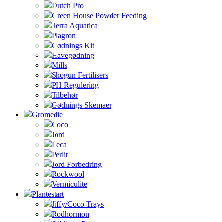
Dutch Pro
Green House Powder Feeding
Terra Aquatica
Plagron
Gødnings Kit
Havegødning
Mills
Shogun Fertilisers
PH Regulering
Tilbehør
Gødnings Skemaer
Gromedie
Coco
Jord
Leca
Perlit
Jord Forbedring
Rockwool
Vermiculite
Plantestart
Jiffy/Coco Trays
Rodhormon