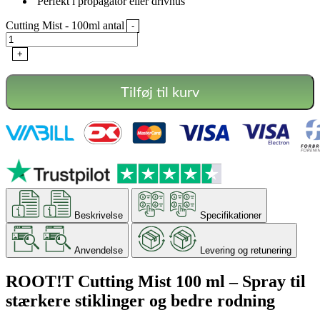
Perfekt i propagator eller drivhus
Cutting Mist - 100ml antal
-
+
Tilføj til kurv
Beskrivelse
Specifikationer
Anvendelse
Levering og retunering
ROOT!T Cutting Mist 100 ml – Spray til
stærkere stiklinger og bedre rodning