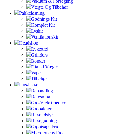
Vakuum & Forsegling
Vægte Og Tilbehør
Pakkeløsning
Gødnings Kit
Komplet Kit
Lyskit
Ventilationskit
Headshop
Rygegrej
Grinders
Bonger
Digital Vægte
Vape
Tilbehør
Hus/Have
Behandling
Belysning
Gro-Vækstmedier
Grobakker
Haveudstyr
Havegødning
Grøntsags Frø
Microgreens Frø