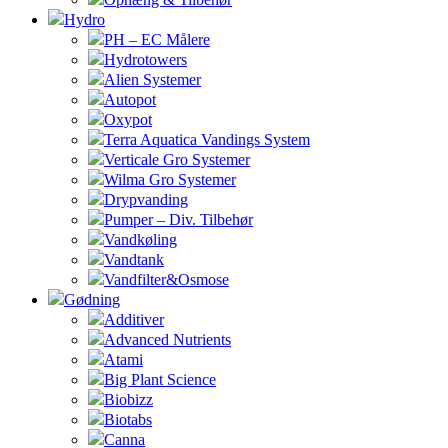
Hydro
PH – EC Målere
Hydrotowers
Alien Systemer
Autopot
Oxypot
Terra Aquatica Vandings System
Verticale Gro Systemer
Wilma Gro Systemer
Drypvanding
Pumper – Div. Tilbehør
Vandkøling
Vandtank
Vandfilter&Osmose
Gødning
Additiver
Advanced Nutrients
Atami
Big Plant Science
Biobizz
Biotabs
Canna