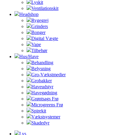
Lyskit
Ventilationskit
Headshop
Rygegrej
Grinders
Bonger
Digital Vægte
Vape
Tilbehør
Hus/Have
Behandling
Belysning
Gro-Vækstmedier
Grobakker
Haveudstyr
Havegødning
Grøntsags Frø
Microgreens Frø
Spirekit
Vækstsystemer
Skadedyr
Lys