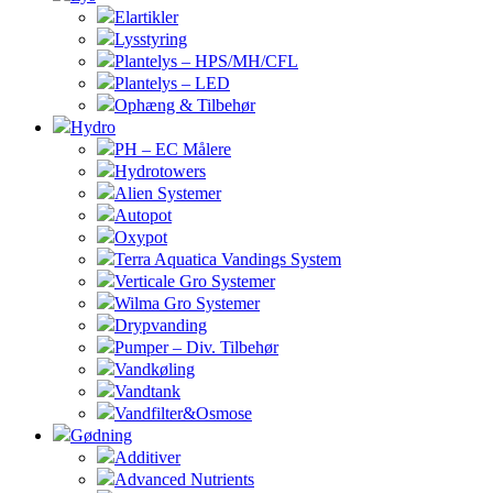
Elartikler
Lysstyring
Plantelys – HPS/MH/CFL
Plantelys – LED
Ophæng & Tilbehør
Hydro
PH – EC Målere
Hydrotowers
Alien Systemer
Autopot
Oxypot
Terra Aquatica Vandings System
Verticale Gro Systemer
Wilma Gro Systemer
Drypvanding
Pumper – Div. Tilbehør
Vandkøling
Vandtank
Vandfilter&Osmose
Gødning
Additiver
Advanced Nutrients