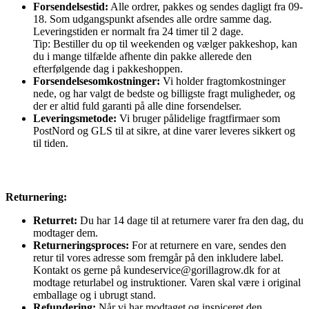
Forsendelsestid:
Alle ordrer, pakkes og sendes dagligt fra 09-
18. Som udgangspunkt afsendes alle ordre samme dag.
Leveringstiden er normalt fra 24 timer til 2 dage.
Tip: Bestiller du op til weekenden og vælger pakkeshop, kan
du i mange tilfælde afhente din pakke allerede den
efterfølgende dag i pakkeshoppen.
Forsendelsesomkostninger:
Vi holder fragtomkostninger
nede, og har valgt de bedste og billigste fragt muligheder, og
der er altid fuld garanti på alle dine forsendelser.
Leveringsmetode:
Vi bruger pålidelige fragtfirmaer som
PostNord og GLS til at sikre, at dine varer leveres sikkert og
til tiden.
Returnering:
Returret:
Du har 14 dage til at returnere varer fra den dag, du
modtager dem.
Returneringsproces:
For at returnere en vare, sendes den
retur til vores adresse som fremgår på den inkludere label.
Kontakt os gerne på kundeservice@gorillagrow.dk for at
modtage returlabel og instruktioner. Varen skal være i original
emballage og i ubrugt stand.
Refundering:
Når vi har modtaget og inspiceret den