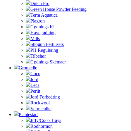
Dutch Pro
Green House Powder Feeding
Terra Aquatica
Plagron
Gødnings Kit
Havegødning
Mills
Shogun Fertilisers
PH Regulering
Tilbehør
Gødnings Skemaer
Gromedie
Coco
Jord
Leca
Perlit
Jord Forbedring
Rockwool
Vermiculite
Plantestart
Jiffy/Coco Trays
Rodhormon