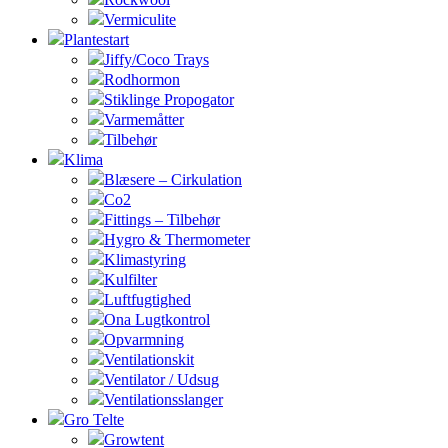
Vermiculite
Plantestart
Jiffy/Coco Trays
Rodhormon
Stiklinge Propogator
Varmemåtter
Tilbehør
Klima
Blæsere – Cirkulation
Co2
Fittings – Tilbehør
Hygro & Thermometer
Klimastyring
Kulfilter
Luftfugtighed
Ona Lugtkontrol
Opvarmning
Ventilationskit
Ventilator / Udsug
Ventilationsslanger
Gro Telte
Growtent