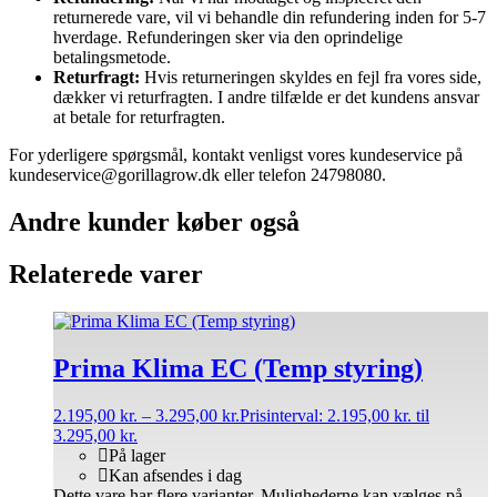
returnerede vare, vil vi behandle din refundering inden for 5-7
hverdage. Refunderingen sker via den oprindelige
betalingsmetode.
Returfragt:
Hvis returneringen skyldes en fejl fra vores side,
dækker vi returfragten. I andre tilfælde er det kundens ansvar
at betale for returfragten.
For yderligere spørgsmål, kontakt venligst vores kundeservice på
kundeservice@gorillagrow.dk eller telefon 24798080.
Andre kunder køber også
Relaterede varer
Prima Klima EC (Temp styring)
2.195,00
kr.
–
3.295,00
kr.
Prisinterval: 2.195,00 kr. til
3.295,00 kr.
På lager
Kan afsendes i dag
Dette vare har flere varianter. Mulighederne kan vælges på