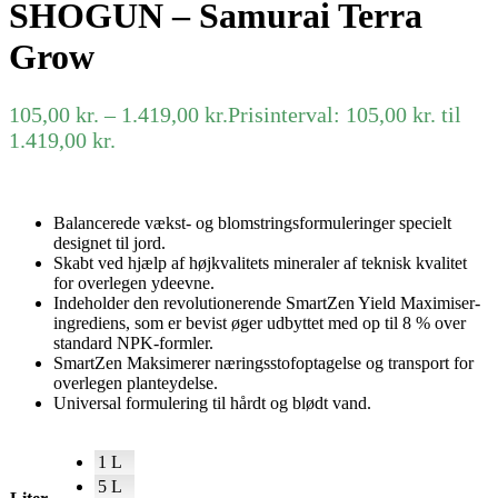
SHOGUN – Samurai Terra
Grow
105,00
kr.
–
1.419,00
kr.
Prisinterval: 105,00 kr. til
1.419,00 kr.
Balancerede vækst- og blomstringsformuleringer specielt
designet til jord.
Skabt ved hjælp af højkvalitets mineraler af teknisk kvalitet
for overlegen ydeevne.
Indeholder den revolutionerende SmartZen Yield Maximiser-
ingrediens, som er bevist øger udbyttet med op til 8 % over
standard NPK-formler.
SmartZen Maksimerer næringsstofoptagelse og transport for
overlegen planteydelse.
Universal formulering til hårdt og blødt vand.
1 L
5 L