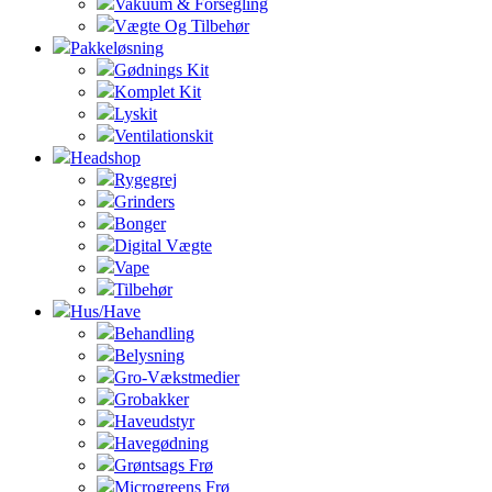
Vakuum & Forsegling
Vægte Og Tilbehør
Pakkeløsning
Gødnings Kit
Komplet Kit
Lyskit
Ventilationskit
Headshop
Rygegrej
Grinders
Bonger
Digital Vægte
Vape
Tilbehør
Hus/Have
Behandling
Belysning
Gro-Vækstmedier
Grobakker
Haveudstyr
Havegødning
Grøntsags Frø
Microgreens Frø