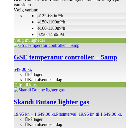
varesiden
Vælg variant:
ø125-680m³/h
ø150-1100m³/h
ø160-1180m³/h
ø250-1450m³/h
Vælg muligheder
GSE temperatur controller – 5amp
549,00
kr.
På lager
Kan afsendes i dag
Tilføj til kurv
Skandi Butane lighter gas
19,95
kr.
–
1.649,00
kr.
Prisinterval: 19,95 kr. til 1.649,00 kr.
På lager
Kan afsendes i dag