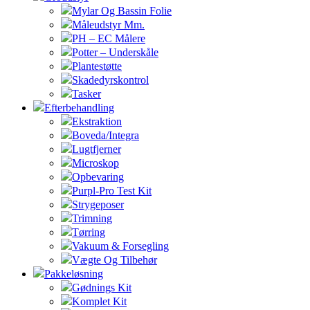
Mylar Og Bassin Folie
Måleudstyr Mm.
PH – EC Målere
Potter – Underskåle
Plantestøtte
Skadedyrskontrol
Tasker
Efterbehandling
Ekstraktion
Boveda/Integra
Lugtfjerner
Microskop
Opbevaring
Purpl-Pro Test Kit
Strygeposer
Trimning
Tørring
Vakuum & Forsegling
Vægte Og Tilbehør
Pakkeløsning
Gødnings Kit
Komplet Kit