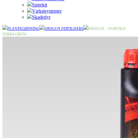
Spirekit
Vækstsystemer
Skadedyr
PLANTEGØDNING
SHOGUN FERTILISERS
SHOGUN – SAMURAI
TERRA GROW