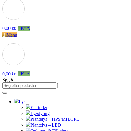
0,00
kr.
Kurv
0
Menu
0,00
kr.
Kurv
0
Søg
Lys
Elartikler
Lysstyring
Plantelys – HPS/MH/CFL
Plantelys – LED
Ophæng & Tilbehør