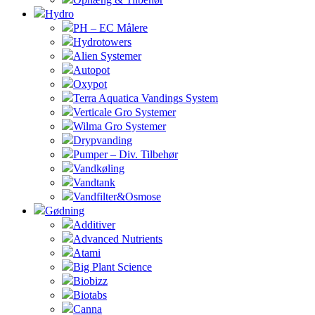
Hydro
PH – EC Målere
Hydrotowers
Alien Systemer
Autopot
Oxypot
Terra Aquatica Vandings System
Verticale Gro Systemer
Wilma Gro Systemer
Drypvanding
Pumper – Div. Tilbehør
Vandkøling
Vandtank
Vandfilter&Osmose
Gødning
Additiver
Advanced Nutrients
Atami
Big Plant Science
Biobizz
Biotabs
Canna