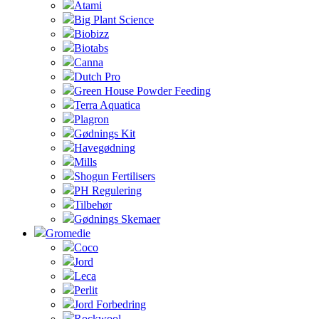
Atami
Big Plant Science
Biobizz
Biotabs
Canna
Dutch Pro
Green House Powder Feeding
Terra Aquatica
Plagron
Gødnings Kit
Havegødning
Mills
Shogun Fertilisers
PH Regulering
Tilbehør
Gødnings Skemaer
Gromedie
Coco
Jord
Leca
Perlit
Jord Forbedring
Rockwool