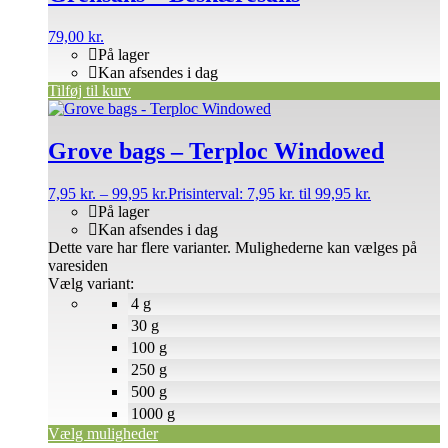
79,00
kr.
På lager
Kan afsendes i dag
Tilføj til kurv
Grove bags – Terploc Windowed
7,95
kr.
–
99,95
kr.
Prisinterval: 7,95 kr. til 99,95 kr.
På lager
Kan afsendes i dag
Dette vare har flere varianter. Mulighederne kan vælges på
varesiden
Vælg variant:
4 g
30 g
100 g
250 g
500 g
1000 g
Vælg muligheder