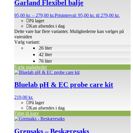
Garland Flexibel balje
95,00
kr.
–
279,00
kr.
Prisinterval: 95,00 kr. til 279,00 kr.
På lager
Kan afsendes i dag
Dette vare har flere varianter. Mulighederne kan vælges på
varesiden
Vælg variant:
26 liter
42 liter
76 liter
Vælg muligheder
Bluelab pH & EC probe care kit
219,00
kr.
På lager
Kan afsendes i dag
Tilføj til kurv
Grensaks – Beskæresaks