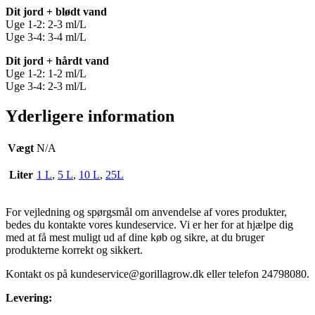
Dit jord + blødt vand
Uge 1-2: 2-3 ml/L
Uge 3-4: 3-4 ml/L
Dit jord + hårdt vand
Uge 1-2: 1-2 ml/L
Uge 3-4: 2-3 ml/L
Yderligere information
Vægt
N/A
Liter
1 L
,
5 L
,
10 L
,
25L
For vejledning og spørgsmål om anvendelse af vores produkter,
bedes du kontakte vores kundeservice. Vi er her for at hjælpe dig
med at få mest muligt ud af dine køb og sikre, at du bruger
produkterne korrekt og sikkert.
Kontakt os på
kundeservice@gorillagrow.dk
eller telefon 24798080.
Levering: