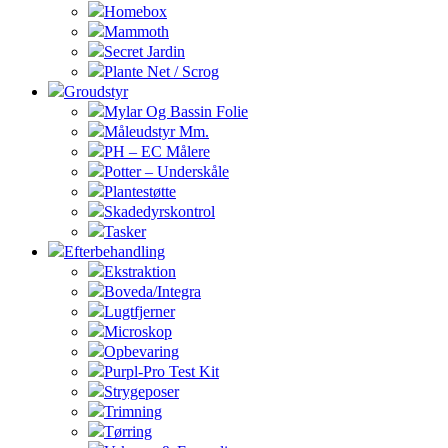
Homebox
Mammoth
Secret Jardin
Plante Net / Scrog
Groudstyr
Mylar Og Bassin Folie
Måleudstyr Mm.
PH – EC Målere
Potter – Underskåle
Plantestøtte
Skadedyrskontrol
Tasker
Efterbehandling
Ekstraktion
Boveda/Integra
Lugtfjerner
Microskop
Opbevaring
Purpl-Pro Test Kit
Strygeposer
Trimning
Tørring