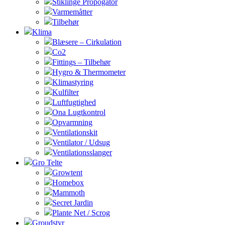
Stiklinge Propogator
Varmemåtter
Tilbehør
Klima
Blæsere – Cirkulation
Co2
Fittings – Tilbehør
Hygro & Thermometer
Klimastyring
Kulfilter
Luftfugtighed
Ona Lugtkontrol
Opvarmning
Ventilationskit
Ventilator / Udsug
Ventilationsslanger
Gro Telte
Growtent
Homebox
Mammoth
Secret Jardin
Plante Net / Scrog
Groudstyr