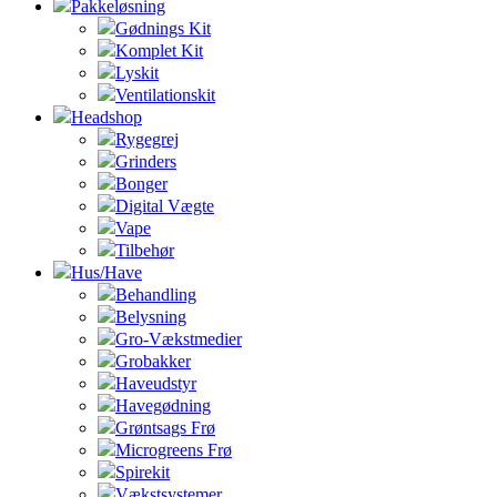
Pakkeløsning
Gødnings Kit
Komplet Kit
Lyskit
Ventilationskit
Headshop
Rygegrej
Grinders
Bonger
Digital Vægte
Vape
Tilbehør
Hus/Have
Behandling
Belysning
Gro-Vækstmedier
Grobakker
Haveudstyr
Havegødning
Grøntsags Frø
Microgreens Frø
Spirekit
Vækstsystemer