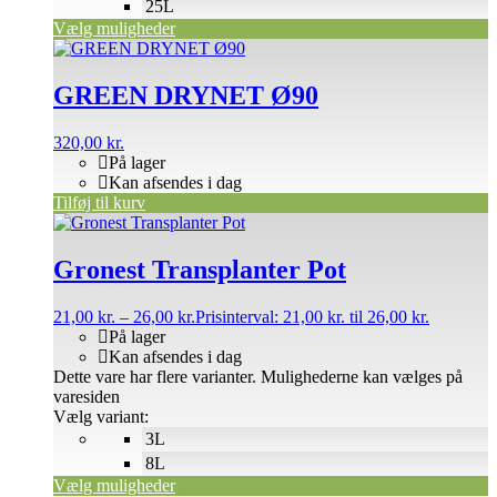
25L
Vælg muligheder
GREEN DRYNET Ø90
320,00
kr.
På lager
Kan afsendes i dag
Tilføj til kurv
Gronest Transplanter Pot
21,00
kr.
–
26,00
kr.
Prisinterval: 21,00 kr. til 26,00 kr.
På lager
Kan afsendes i dag
Dette vare har flere varianter. Mulighederne kan vælges på
varesiden
Vælg variant:
3L
8L
Vælg muligheder