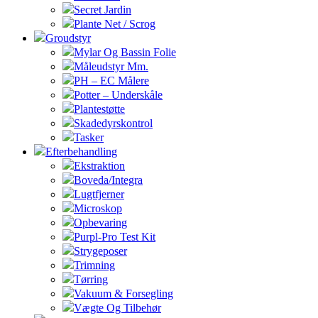
Secret Jardin
Plante Net / Scrog
Groudstyr
Mylar Og Bassin Folie
Måleudstyr Mm.
PH – EC Målere
Potter – Underskåle
Plantestøtte
Skadedyrskontrol
Tasker
Efterbehandling
Ekstraktion
Boveda/Integra
Lugtfjerner
Microskop
Opbevaring
Purpl-Pro Test Kit
Strygeposer
Trimning
Tørring
Vakuum & Forsegling
Vægte Og Tilbehør