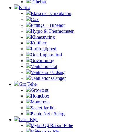
Tilbehør
Klima
Blæsere – Cirkulation
Co2
Fittings – Tilbehør
Hygro & Thermometer
Klimastyring
Kulfilter
Luftfugtighed
Ona Lugtkontrol
Opvarmning
Ventilationskit
Ventilator / Udsug
Ventilationsslanger
Gro Telte
Growtent
Homebox
Mammoth
Secret Jardin
Plante Net / Scrog
Groudstyr
Mylar Og Bassin Folie
Måleudstyr Mm.