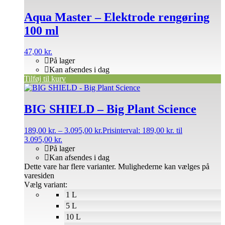
Aqua Master – Elektrode rengøring
100 ml
47,00
kr.
På lager
Kan afsendes i dag
Tilføj til kurv
BIG SHIELD – Big Plant Science
189,00
kr.
–
3.095,00
kr.
Prisinterval: 189,00 kr. til
3.095,00 kr.
På lager
Kan afsendes i dag
Dette vare har flere varianter. Mulighederne kan vælges på
varesiden
Vælg variant:
1 L
5 L
10 L