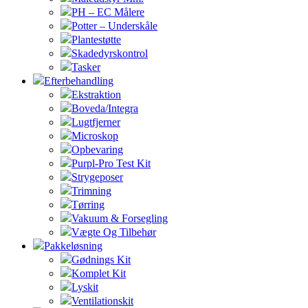
PH – EC Målere
Potter – Underskåle
Plantestøtte
Skadedyrskontrol
Tasker
Efterbehandling
Ekstraktion
Boveda/Integra
Lugtfjerner
Microskop
Opbevaring
Purpl-Pro Test Kit
Strygeposer
Trimning
Tørring
Vakuum & Forsegling
Vægte Og Tilbehør
Pakkeløsning
Gødnings Kit
Komplet Kit
Lyskit
Ventilationskit