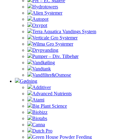
PH – EC Målere
Hydrotowers
Alien Systemer
Autopot
Oxypot
Terra Aquatica Vandings System
Verticale Gro Systemer
Wilma Gro Systemer
Drypvanding
Pumper – Div. Tilbehør
Vandkøling
Vandtank
Vandfilter&Osmose
Gødning
Additiver
Advanced Nutrients
Atami
Big Plant Science
Biobizz
Biotabs
Canna
Dutch Pro
Green House Powder Feeding