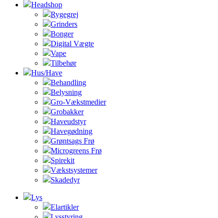
Headshop
Rygegrej
Grinders
Bonger
Digital Vægte
Vape
Tilbehør
Hus/Have
Behandling
Belysning
Gro-Vækstmedier
Grobakker
Haveudstyr
Havegødning
Grøntsags Frø
Microgreens Frø
Spirekit
Vækstsystemer
Skadedyr
Lys
Elartikler
Lysstyring