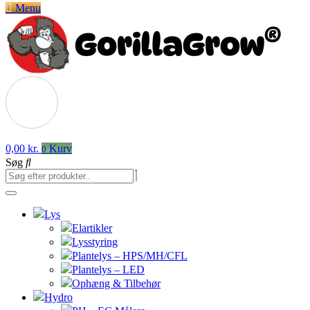
Menu
0,00
kr.
Kurv
0
Søg
Lys
Elartikler
Lysstyring
Plantelys – HPS/MH/CFL
Plantelys – LED
Ophæng & Tilbehør
Hydro