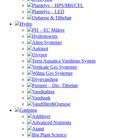
Plantelys – HPS/MH/CFL
Plantelys – LED
Ophæng & Tilbehør
Hydro
PH – EC Målere
Hydrotowers
Alien Systemer
Autopot
Oxypot
Terra Aquatica Vandings System
Verticale Gro Systemer
Wilma Gro Systemer
Drypvanding
Pumper – Div. Tilbehør
Vandkøling
Vandtank
Vandfilter&Osmose
Gødning
Additiver
Advanced Nutrients
Atami
Big Plant Science