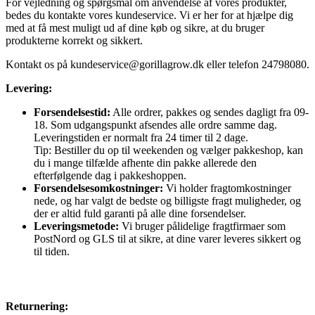
For vejledning og spørgsmål om anvendelse af vores produkter,
bedes du kontakte vores kundeservice. Vi er her for at hjælpe dig
med at få mest muligt ud af dine køb og sikre, at du bruger
produkterne korrekt og sikkert.
Kontakt os på
kundeservice@gorillagrow.dk
eller telefon 24798080.
Levering:
Forsendelsestid:
Alle ordrer, pakkes og sendes dagligt fra 09-
18. Som udgangspunkt afsendes alle ordre samme dag.
Leveringstiden er normalt fra 24 timer til 2 dage.
Tip: Bestiller du op til weekenden og vælger pakkeshop, kan
du i mange tilfælde afhente din pakke allerede den
efterfølgende dag i pakkeshoppen.
Forsendelsesomkostninger:
Vi holder fragtomkostninger
nede, og har valgt de bedste og billigste fragt muligheder, og
der er altid fuld garanti på alle dine forsendelser.
Leveringsmetode:
Vi bruger pålidelige fragtfirmaer som
PostNord og GLS til at sikre, at dine varer leveres sikkert og
til tiden.
Returnering: