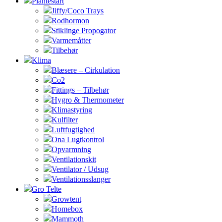
Plantestart
Jiffy/Coco Trays
Rodhormon
Stiklinge Propogator
Varmemåtter
Tilbehør
Klima
Blæsere – Cirkulation
Co2
Fittings – Tilbehør
Hygro & Thermometer
Klimastyring
Kulfilter
Luftfugtighed
Ona Lugtkontrol
Opvarmning
Ventilationskit
Ventilator / Udsug
Ventilationsslanger
Gro Telte
Growtent
Homebox
Mammoth