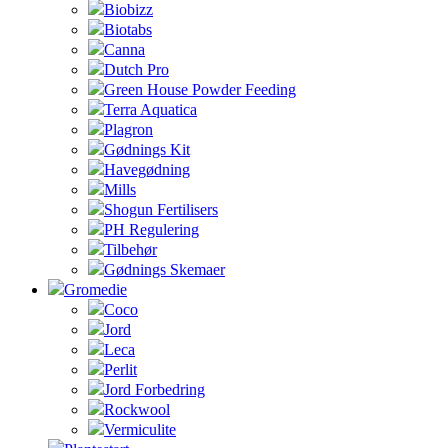
Biobizz
Biotabs
Canna
Dutch Pro
Green House Powder Feeding
Terra Aquatica
Plagron
Gødnings Kit
Havegødning
Mills
Shogun Fertilisers
PH Regulering
Tilbehør
Gødnings Skemaer
Gromedie
Coco
Jord
Leca
Perlit
Jord Forbedring
Rockwool
Vermiculite