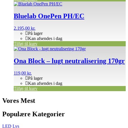
Bluelab OnePen PH/EC
2.195,00
kr.
På lager
Kan afsendes i dag
Tilføj til kurv
Ona Block – lugt neutralisering 170gr
119,00
kr.
På lager
Kan afsendes i dag
Tilføj til kurv
Vores Mest
Populære Kategorier
LED Lys