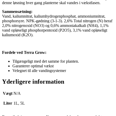
denne løsning hver gang planterne skal vandes i vækstfasen.
Sammensætning:
Vand, kaliumnitrat, kaliumhydrogenphosphat, ammoniumnitrat,
phosphorsyre. NPK-gødning (3-1-3). 2,6% Total nitrogen (N) heraf
2,0% nitrogenoxid (NO3) og 0,6% ammoniakalkali (NH4), 1,1%
vand opløseligt phosphorpentoxid (P2O5), 3,1% vand opløseligt
kaliumoxid (K2O).
Fordele ved Terra Grow:
Tilgængeligt med det samme for planten.
Garanterer optimal vækst
Velegnet til alle vandingsystemer
Yderligere information
Vægt
N/A
Liter
1L, 5L