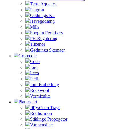
Terra Aquatica
Plagron
Gødnings Kit
Havegødning
Mills
Shogun Fertilisers
PH Regulering
Tilbehør
Gødnings Skemaer
Gromedie
Coco
Jord
Leca
Perlit
Jord Forbedring
Rockwool
Vermiculite
Plantestart
Jiffy/Coco Trays
Rodhormon
Stiklinge Propogator
Varmemåtter