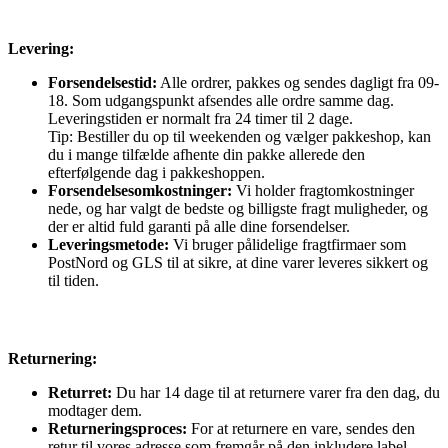
Levering:
Forsendelsestid:
Alle ordrer, pakkes og sendes dagligt fra 09-
18. Som udgangspunkt afsendes alle ordre samme dag.
Leveringstiden er normalt fra 24 timer til 2 dage.
Tip: Bestiller du op til weekenden og vælger pakkeshop, kan
du i mange tilfælde afhente din pakke allerede den
efterfølgende dag i pakkeshoppen.
Forsendelsesomkostninger:
Vi holder fragtomkostninger
nede, og har valgt de bedste og billigste fragt muligheder, og
der er altid fuld garanti på alle dine forsendelser.
Leveringsmetode:
Vi bruger pålidelige fragtfirmaer som
PostNord og GLS til at sikre, at dine varer leveres sikkert og
til tiden.
Returnering:
Returret:
Du har 14 dage til at returnere varer fra den dag, du
modtager dem.
Returneringsproces:
For at returnere en vare, sendes den
retur til vores adresse som fremgår på den inkludere label.