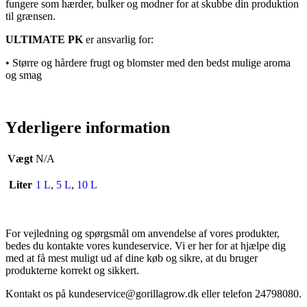
fungere som hærder, bulker og modner for at skubbe din produktion
til grænsen.
ULTIMATE PK
er ansvarlig for:
• Større og hårdere frugt og blomster med den bedst mulige aroma
og smag
Yderligere information
Vægt
N/A
Liter
1 L
,
5 L
,
10 L
For vejledning og spørgsmål om anvendelse af vores produkter,
bedes du kontakte vores kundeservice. Vi er her for at hjælpe dig
med at få mest muligt ud af dine køb og sikre, at du bruger
produkterne korrekt og sikkert.
Kontakt os på
kundeservice@gorillagrow.dk
eller telefon 24798080.