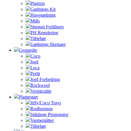
Plagron
Gødnings Kit
Havegødning
Mills
Shogun Fertilisers
PH Regulering
Tilbehør
Gødnings Skemaer
Gromedie
Coco
Jord
Leca
Perlit
Jord Forbedring
Rockwool
Vermiculite
Plantestart
Jiffy/Coco Trays
Rodhormon
Stiklinge Propogator
Varmemåtter
Tilbehør