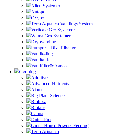
Alien Systemer
Autopot
Oxypot
Terra Aquatica Vandings System
Verticale Gro Systemer
Wilma Gro Systemer
Drypvanding
Pumper – Div. Tilbehør
Vandkøling
Vandtank
Vandfilter&Osmose
Gødning
Additiver
Advanced Nutrients
Atami
Big Plant Science
Biobizz
Biotabs
Canna
Dutch Pro
Green House Powder Feeding
Terra Aquatica