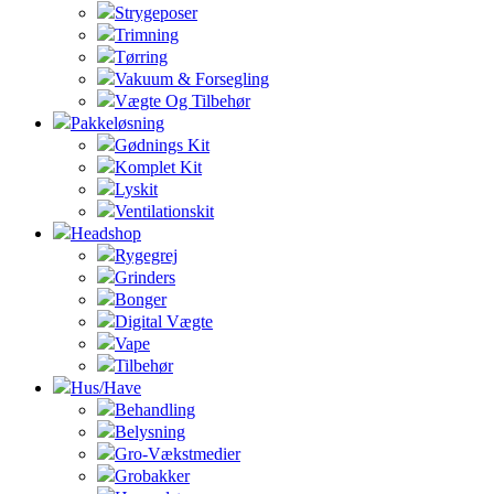
Strygeposer
Trimning
Tørring
Vakuum & Forsegling
Vægte Og Tilbehør
Pakkeløsning
Gødnings Kit
Komplet Kit
Lyskit
Ventilationskit
Headshop
Rygegrej
Grinders
Bonger
Digital Vægte
Vape
Tilbehør
Hus/Have
Behandling
Belysning
Gro-Vækstmedier
Grobakker