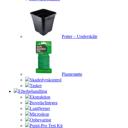
Potter – Underskåle
Plantestøtte
Skadedyrskontrol
Tasker
Efterbehandling
Ekstraktion
Boveda/Integra
Lugtfjerner
Microskop
Opbevaring
Purpl-Pro Test Kit