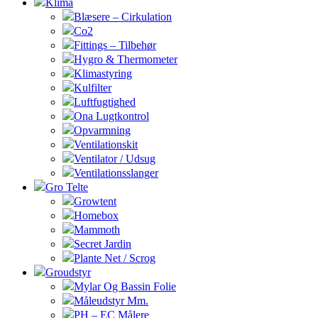
Klima
Blæsere – Cirkulation
Co2
Fittings – Tilbehør
Hygro & Thermometer
Klimastyring
Kulfilter
Luftfugtighed
Ona Lugtkontrol
Opvarmning
Ventilationskit
Ventilator / Udsug
Ventilationsslanger
Gro Telte
Growtent
Homebox
Mammoth
Secret Jardin
Plante Net / Scrog
Groudstyr
Mylar Og Bassin Folie
Måleudstyr Mm.
PH – EC Målere