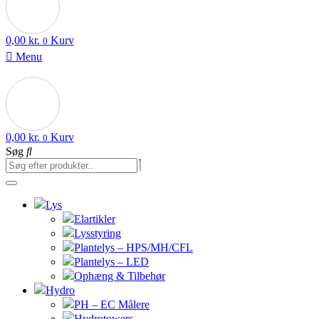
0,00
kr.
Kurv
0
Menu
0,00
kr.
Kurv
0
Søg
Lys
Elartikler
Lysstyring
Plantelys – HPS/MH/CFL
Plantelys – LED
Ophæng & Tilbehør
Hydro
PH – EC Målere
Hydrotowers