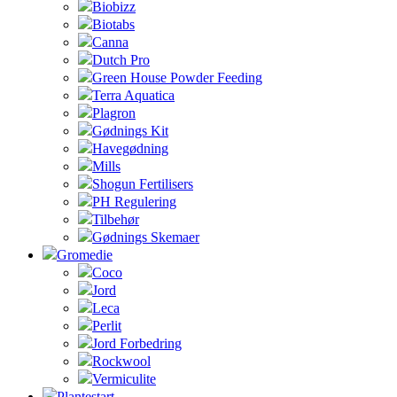
Biobizz
Biotabs
Canna
Dutch Pro
Green House Powder Feeding
Terra Aquatica
Plagron
Gødnings Kit
Havegødning
Mills
Shogun Fertilisers
PH Regulering
Tilbehør
Gødnings Skemaer
Gromedie
Coco
Jord
Leca
Perlit
Jord Forbedring
Rockwool
Vermiculite
Plantestart