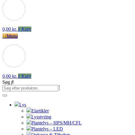
0,00
kr.
Kurv
0
Menu
0,00
kr.
Kurv
0
Søg
Lys
Elartikler
Lysstyring
Plantelys – HPS/MH/CFL
Plantelys – LED
Ophæng & Tilbehør