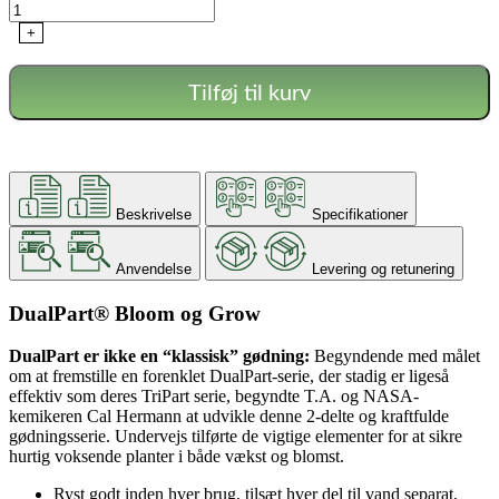
+
Tilføj til kurv
Beskrivelse
Specifikationer
Anvendelse
Levering og retunering
DualPart® Bloom og Grow
DualPart er ikke en “klassisk” gødning:
Begyndende med målet
om at fremstille en forenklet DualPart-serie, der stadig er ligeså
effektiv som deres TriPart serie, begyndte T.A. og NASA-
kemikeren Cal Hermann at udvikle denne 2-delte og kraftfulde
gødningsserie. Undervejs tilførte de vigtige elementer for at sikre
hurtig voksende planter i både vækst og blomst.
Ryst godt inden hver brug, tilsæt hver del til vand separat,