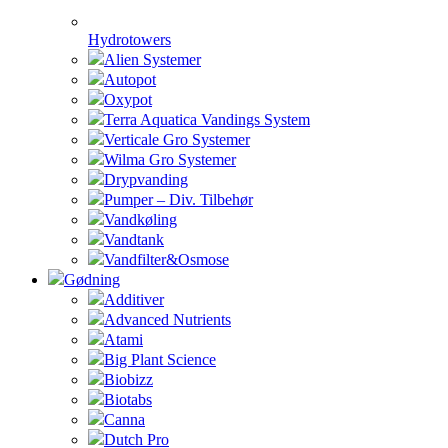
Hydrotowers
Alien Systemer
Autopot
Oxypot
Terra Aquatica Vandings System
Verticale Gro Systemer
Wilma Gro Systemer
Drypvanding
Pumper – Div. Tilbehør
Vandkøling
Vandtank
Vandfilter&Osmose
Gødning
Additiver
Advanced Nutrients
Atami
Big Plant Science
Biobizz
Biotabs
Canna
Dutch Pro