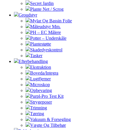
Secret Jardin
Plante Net / Scrog
Groudstyr
Mylar Og Bassin Folie
Måleudstyr Mm.
PH – EC Målere
Potter – Underskåle
Plantestøtte
Skadedyrskontrol
Tasker
Efterbehandling
Ekstraktion
Boveda/Integra
Lugtfjerner
Microskop
Opbevaring
Purpl-Pro Test Kit
Strygeposer
Trimning
Tørring
Vakuum & Forsegling
Vægte Og Tilbehør