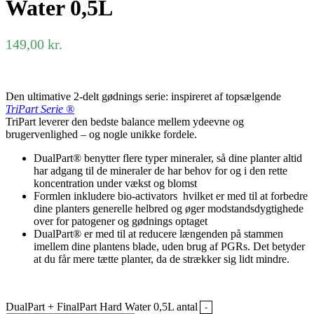
Water 0,5L
149,00
kr.
Den ultimative 2-delt gødnings serie: inspireret af topsælgende
TriPart Serie ®
TriPart leverer den bedste balance mellem ydeevne og
brugervenlighed – og nogle unikke fordele.
DualPart® benytter flere typer mineraler, så dine planter altid
har adgang til de mineraler de har behov for og i den rette
koncentration under vækst og blomst
Formlen inkludere bio-activators hvilket er med til at forbedre
dine planters generelle helbred og øger modstandsdygtighede
over for patogener og gødnings optaget
DualPart® er med til at reducere længenden på stammen
imellem dine plantens blade, uden brug af PGRs. Det betyder
at du får mere tætte planter, da de strækker sig lidt mindre.
DualPart + FinalPart Hard Water 0,5L antal
-