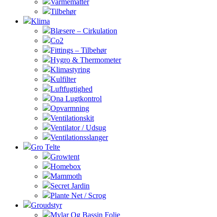
Varmemåtter
Tilbehør
Klima
Blæsere – Cirkulation
Co2
Fittings – Tilbehør
Hygro & Thermometer
Klimastyring
Kulfilter
Luftfugtighed
Ona Lugtkontrol
Opvarmning
Ventilationskit
Ventilator / Udsug
Ventilationsslanger
Gro Telte
Growtent
Homebox
Mammoth
Secret Jardin
Plante Net / Scrog
Groudstyr
Mylar Og Bassin Folie