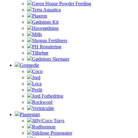
Green House Powder Feeding
Terra Aquatica
Plagron
Gødnings Kit
Havegødning
Mills
Shogun Fertilisers
PH Regulering
Tilbehør
Gødnings Skemaer
Gromedie
Coco
Jord
Leca
Perlit
Jord Forbedring
Rockwool
Vermiculite
Plantestart
Jiffy/Coco Trays
Rodhormon
Stiklinge Propogator