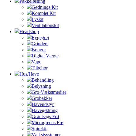
Pakkeløsning
Gødnings Kit
Komplet Kit
Lyskit
Ventilationskit
Headshop
Rygegrej
Grinders
Bonger
Digital Vægte
Vape
Tilbehør
Hus/Have
Behandling
Belysning
Gro-Vækstmedier
Grobakker
Haveudstyr
Havegødning
Grøntsags Frø
Microgreens Frø
Spirekit
Vækstsystemer