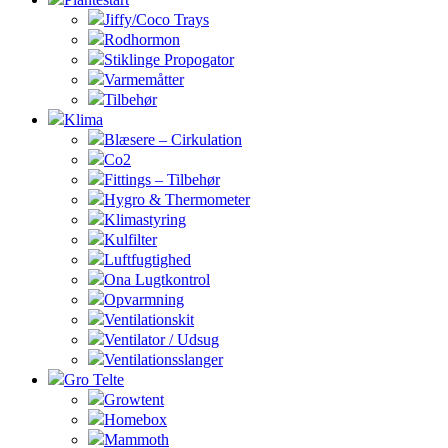
Jiffy/Coco Trays
Rodhormon
Stiklinge Propogator
Varmemåtter
Tilbehør
Klima
Blæsere – Cirkulation
Co2
Fittings – Tilbehør
Hygro & Thermometer
Klimastyring
Kulfilter
Luftfugtighed
Ona Lugtkontrol
Opvarmning
Ventilationskit
Ventilator / Udsug
Ventilationsslanger
Gro Telte
Growtent
Homebox
Mammoth