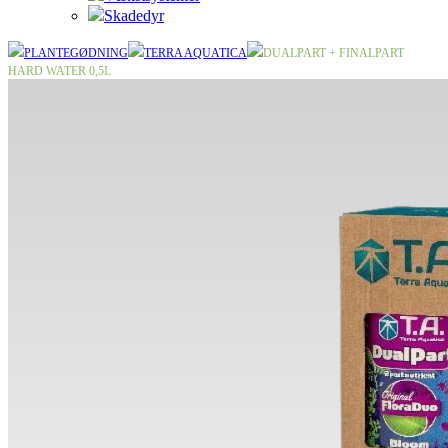
Skadedyr
PLANTEGØDNING
TERRA AQUATICA
DUALPART + FINALPART
HARD WATER 0,5L