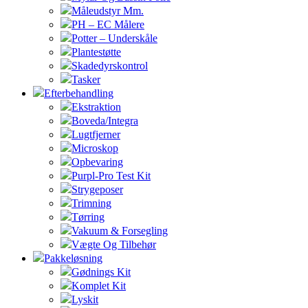
Måleudstyr Mm.
PH – EC Målere
Potter – Underskåle
Plantestøtte
Skadedyrskontrol
Tasker
Efterbehandling
Ekstraktion
Boveda/Integra
Lugtfjerner
Microskop
Opbevaring
Purpl-Pro Test Kit
Strygeposer
Trimning
Tørring
Vakuum & Forsegling
Vægte Og Tilbehør
Pakkeløsning
Gødnings Kit
Komplet Kit
Lyskit