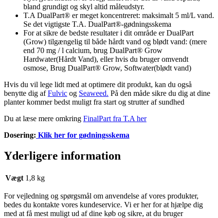
bland grundigt og skyl altid måleudstyr.
T.A DualPart® er meget koncentreret: maksimalt 5 ml/L vand.
Se det vigtigste T.A. DualPart®-gødningsskema
For at sikre de bedste resultater i dit område er DualPart
(Grow) tilgængelig til både hårdt vand og blødt vand: (mere
end 70 mg / l calcium, brug DualPart® Grow
Hardwater(Hårdt Vand), eller hvis du bruger omvendt
osmose, Brug DualPart® Grow, Softwater(blødt vand)
Hvis du vil lege lidt med at optimere dit produkt, kan du også
benytte dig af
Fulvic
og
Seaweed.
På den måde sikre du dig at dine
planter kommer bedst muligt fra start og strutter af sundhed
Du at læse mere omkring
FinalPart fra T.A her
Dosering:
Klik her for gødningsskema
Yderligere information
Vægt
1,8 kg
For vejledning og spørgsmål om anvendelse af vores produkter,
bedes du kontakte vores kundeservice. Vi er her for at hjælpe dig
med at få mest muligt ud af dine køb og sikre, at du bruger