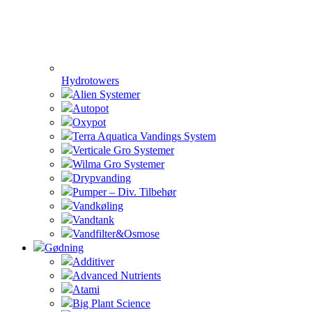
Hydrotowers
Alien Systemer
Autopot
Oxypot
Terra Aquatica Vandings System
Verticale Gro Systemer
Wilma Gro Systemer
Drypvanding
Pumper – Div. Tilbehør
Vandkøling
Vandtank
Vandfilter&Osmose
Gødning
Additiver
Advanced Nutrients
Atami
Big Plant Science