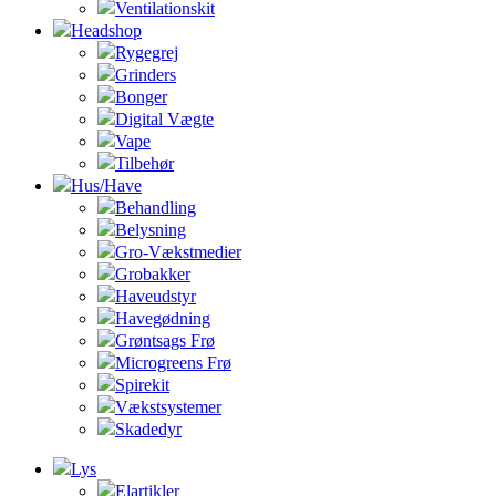
Ventilationskit
Headshop
Rygegrej
Grinders
Bonger
Digital Vægte
Vape
Tilbehør
Hus/Have
Behandling
Belysning
Gro-Vækstmedier
Grobakker
Haveudstyr
Havegødning
Grøntsags Frø
Microgreens Frø
Spirekit
Vækstsystemer
Skadedyr
Lys
Elartikler