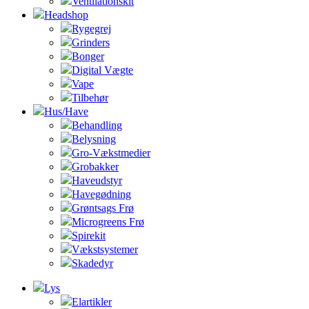
Ventilationskit
Headshop
Rygegrej
Grinders
Bonger
Digital Vægte
Vape
Tilbehør
Hus/Have
Behandling
Belysning
Gro-Vækstmedier
Grobakker
Haveudstyr
Havegødning
Grøntsags Frø
Microgreens Frø
Spirekit
Vækstsystemer
Skadedyr
Lys
Elartikler