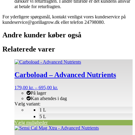
dækker vi returfragten. I andre tilfælde er det kundens ansvar
at betale for returfragten.
For yderligere spørgsmål, kontakt venligst vores kundeservice på
kundeservice@gorillagrow.dk eller telefon 24798080.
Andre kunder køber også
Relaterede varer
Dette
vare
har
Carboload – Advanced Nutrients
flere
varianter.
Prisinterval:
179,00
kr.
–
695,00
kr.
Mulighederne
179,00 kr.
På lager
kan
til
Kan afsendes i dag
vælges
695,00 kr.
Vælg variant:
på
1 L
varesiden
5 L
Vælg muligheder
Dette
vare