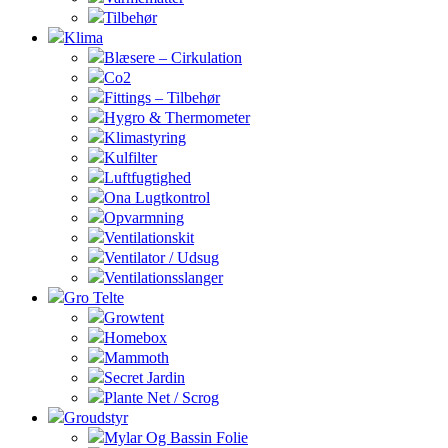
Tilbehør
Klima
Blæsere – Cirkulation
Co2
Fittings – Tilbehør
Hygro & Thermometer
Klimastyring
Kulfilter
Luftfugtighed
Ona Lugtkontrol
Opvarmning
Ventilationskit
Ventilator / Udsug
Ventilationsslanger
Gro Telte
Growtent
Homebox
Mammoth
Secret Jardin
Plante Net / Scrog
Groudstyr
Mylar Og Bassin Folie