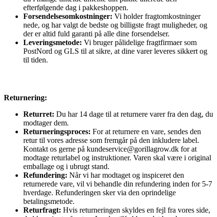
efterfølgende dag i pakkeshoppen.
Forsendelsesomkostninger:
Vi holder fragtomkostninger
nede, og har valgt de bedste og billigste fragt muligheder, og
der er altid fuld garanti på alle dine forsendelser.
Leveringsmetode:
Vi bruger pålidelige fragtfirmaer som
PostNord og GLS til at sikre, at dine varer leveres sikkert og
til tiden.
Returnering:
Returret:
Du har 14 dage til at returnere varer fra den dag, du
modtager dem.
Returneringsproces:
For at returnere en vare, sendes den
retur til vores adresse som fremgår på den inkludere label.
Kontakt os gerne på kundeservice@gorillagrow.dk for at
modtage returlabel og instruktioner. Varen skal være i original
emballage og i ubrugt stand.
Refundering:
Når vi har modtaget og inspiceret den
returnerede vare, vil vi behandle din refundering inden for 5-7
hverdage. Refunderingen sker via den oprindelige
betalingsmetode.
Returfragt:
Hvis returneringen skyldes en fejl fra vores side,