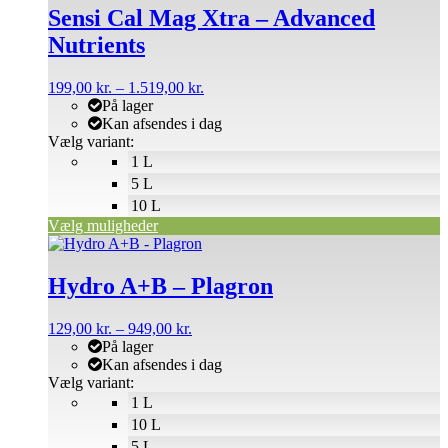
har
Sensi Cal Mag Xtra – Advanced
flere
Nutrients
varianter.
Mulighederne
kan
Prisinterval:
199,00
kr.
–
1.519,00
kr.
vælges
199,00 kr.
På lager
på
til
Kan afsendes i dag
varesiden
1.519,00 kr.
Vælg variant:
1 L
5 L
10 L
Vælg muligheder
Dette
vare
har
Hydro A+B – Plagron
flere
varianter.
Prisinterval:
129,00
kr.
–
949,00
kr.
Mulighederne
129,00 kr.
På lager
kan
til
Kan afsendes i dag
vælges
949,00 kr.
Vælg variant:
på
1 L
varesiden
10 L
5 L