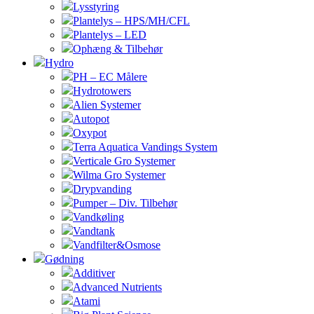
Lysstyring
Plantelys – HPS/MH/CFL
Plantelys – LED
Ophæng & Tilbehør
Hydro
PH – EC Målere
Hydrotowers
Alien Systemer
Autopot
Oxypot
Terra Aquatica Vandings System
Verticale Gro Systemer
Wilma Gro Systemer
Drypvanding
Pumper – Div. Tilbehør
Vandkøling
Vandtank
Vandfilter&Osmose
Gødning
Additiver
Advanced Nutrients
Atami