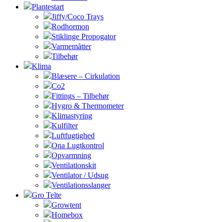
Plantestart
Jiffy/Coco Trays
Rodhormon
Stiklinge Propogator
Varmemåtter
Tilbehør
Klima
Blæsere – Cirkulation
Co2
Fittings – Tilbehør
Hygro & Thermometer
Klimastyring
Kulfilter
Luftfugtighed
Ona Lugtkontrol
Opvarmning
Ventilationskit
Ventilator / Udsug
Ventilationsslanger
Gro Telte
Growtent
Homebox