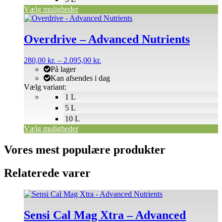
Vælg muligheder
Dette
vare
har
Overdrive – Advanced Nutrients
flere
varianter.
Prisinterval:
280,00
kr.
–
2.095,00
kr.
Mulighederne
280,00 kr.
På lager
kan
til
Kan afsendes i dag
vælges
2.095,00 kr.
Vælg variant:
på
1 L
varesiden
5 L
10 L
Vælg muligheder
Vores mest populære produkter
Relaterede varer
Dette
vare
har
Sensi Cal Mag Xtra – Advanced
flere