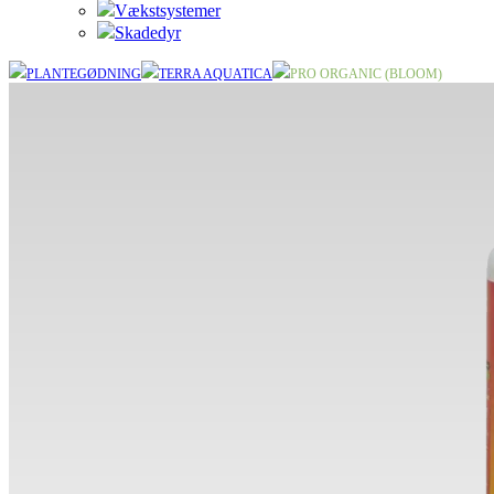
Vækstsystemer
Skadedyr
PLANTEGØDNING
TERRA AQUATICA
PRO ORGANIC (BLOOM)