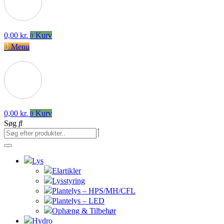
0,00
kr.
Kurv
0
Menu
0,00
kr.
Kurv
0
Søg
Lys
Elartikler
Lysstyring
Plantelys – HPS/MH/CFL
Plantelys – LED
Ophæng & Tilbehør
Hydro