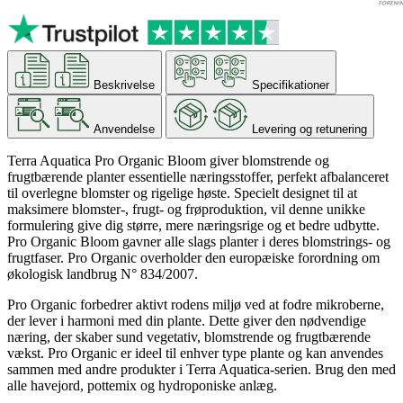
Beskrivelse
Specifikationer
Anvendelse
Levering og retunering
Terra Aquatica Pro Organic Bloom giver blomstrende og
frugtbærende planter essentielle næringsstoffer, perfekt afbalanceret
til overlegne blomster og rigelige høste. Specielt designet til at
maksimere blomster-, frugt- og frøproduktion, vil denne unikke
formulering give dig større, mere næringsrige og et bedre udbytte.
Pro Organic Bloom gavner alle slags planter i deres blomstrings- og
frugtfaser. Pro Organic overholder den europæiske forordning om
økologisk landbrug N° 834/2007.
Pro Organic forbedrer aktivt rodens miljø ved at fodre mikroberne,
der lever i harmoni med din plante. Dette giver den nødvendige
næring, der skaber sund vegetativ, blomstrende og frugtbærende
vækst. Pro Organic er ideel til enhver type plante og kan anvendes
sammen med andre produkter i Terra Aquatica-serien. Brug den med
alle havejord, pottemix og hydroponiske anlæg.