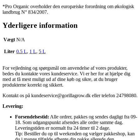
*Pro Organic overholder den europæiske forordning om økologisk
landbrug N° 834/2007.
Yderligere information
Vægt
N/A
Liter
0.5 L
,
1 L
,
5 L
For vejledning og spørgsmål om anvendelse af vores produkter,
bedes du kontakte vores kundeservice. Vi er her for at hjælpe dig
med at få mest muligt ud af dine køb og sikre, at du bruger
produkterne korrekt og sikkert.
Kontakt os på
kundeservice@gorillagrow.dk
eller telefon 24798080.
Levering:
Forsendelsestid:
Alle ordrer, pakkes og sendes dagligt fra 09-
18. Som udgangspunkt afsendes alle ordre samme dag.
Leveringstiden er normalt fra 24 timer til 2 dage.
Tip: Bestiller du op til weekenden og vælger pakkeshop, kan
du i mange tilfælde afhente din pakke allerede den