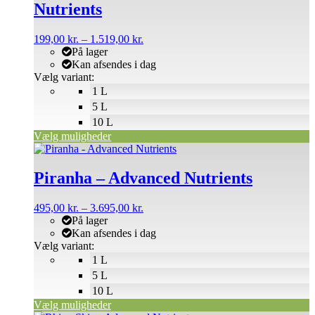
Nutrients
varianter.
Mulighederne
kan
Prisinterval:
199,00
kr.
–
1.519,00
kr.
vælges
199,00 kr.
På lager
på
til
Kan afsendes i dag
varesiden
1.519,00 kr.
Vælg variant:
1 L
5 L
10 L
Vælg muligheder
Dette
vare
har
Piranha – Advanced Nutrients
flere
varianter.
Prisinterval:
495,00
kr.
–
3.695,00
kr.
Mulighederne
495,00 kr.
På lager
kan
til
Kan afsendes i dag
vælges
3.695,00 kr.
Vælg variant:
på
1 L
varesiden
5 L
10 L
Vælg muligheder