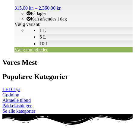
Prisinterval:
315,00
kr.
–
2.360,00
kr.
315,00 kr.
På lager
til
Kan afsendes i dag
2.360,00 kr.
Vælg variant:
1 L
5 L
10 L
Vælg muligheder
Vores Mest
Populære Kategorier
LED Lys
Gødning
Aktuelle tilbud
Pakkeløsninger
Se alle kategorier