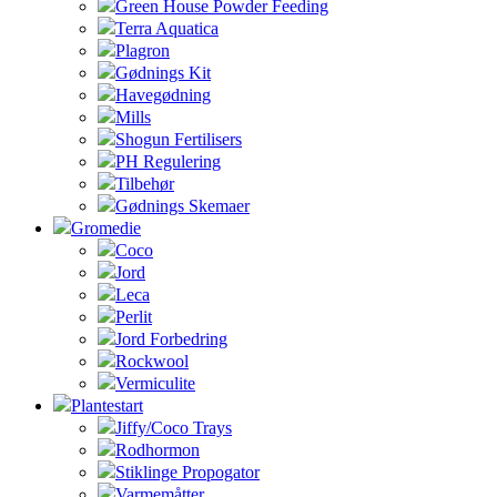
Green House Powder Feeding
Terra Aquatica
Plagron
Gødnings Kit
Havegødning
Mills
Shogun Fertilisers
PH Regulering
Tilbehør
Gødnings Skemaer
Gromedie
Coco
Jord
Leca
Perlit
Jord Forbedring
Rockwool
Vermiculite
Plantestart
Jiffy/Coco Trays
Rodhormon
Stiklinge Propogator
Varmemåtter