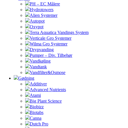
PH – EC Målere
Hydrotowers
Alien Systemer
Autopot
Oxypot
Terra Aquatica Vandings System
Verticale Gro Systemer
Wilma Gro Systemer
Drypvanding
Pumper – Div. Tilbehør
Vandkøling
Vandtank
Vandfilter&Osmose
Gødning
Additiver
Advanced Nutrients
Atami
Big Plant Science
Biobizz
Biotabs
Canna
Dutch Pro