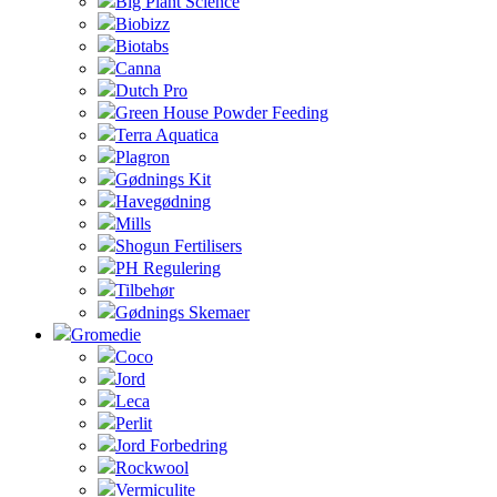
Big Plant Science
Biobizz
Biotabs
Canna
Dutch Pro
Green House Powder Feeding
Terra Aquatica
Plagron
Gødnings Kit
Havegødning
Mills
Shogun Fertilisers
PH Regulering
Tilbehør
Gødnings Skemaer
Gromedie
Coco
Jord
Leca
Perlit
Jord Forbedring
Rockwool
Vermiculite