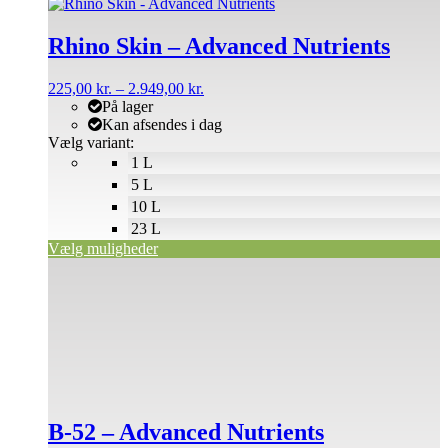
Dette
vare
har
Rhino Skin – Advanced Nutrients
flere
varianter.
Prisinterval:
225,00
kr.
–
2.949,00
kr.
Mulighederne
225,00 kr.
På lager
kan
til
Kan afsendes i dag
vælges
2.949,00 kr.
Vælg variant:
på
1 L
varesiden
5 L
10 L
23 L
Vælg muligheder
Dette
vare
har
flere
varianter.
Mulighederne
kan
vælges
på
B-52 – Advanced Nutrients
varesiden