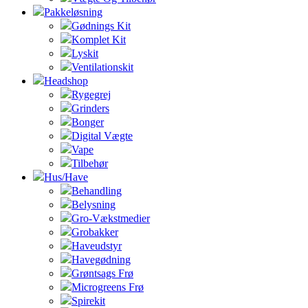
Pakkeløsning
Gødnings Kit
Komplet Kit
Lyskit
Ventilationskit
Headshop
Rygegrej
Grinders
Bonger
Digital Vægte
Vape
Tilbehør
Hus/Have
Behandling
Belysning
Gro-Vækstmedier
Grobakker
Haveudstyr
Havegødning
Grøntsags Frø
Microgreens Frø
Spirekit