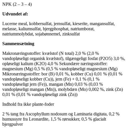
NPK (2 – 3 – 4)
Udvundet af:
Lucerne meal, kobbersulfat, jernsulfat, kieserite, mangansulfat,
melasse, kaliumsulfat, bjergphosphat, natriumborat,
natriummolybdat, sojabønnemel, zinksulfat
Sammensætning
Makronæringsstoffer: kvælstof (N total) 2,0 % (2,0 %
vandopløseligt organisk kvælstof), tilgængeligt fosfat (P2O5) 3,0 %,
opløseligt kalium (K2O) 4,0 % Sekundære næringsstoffer:
magnesium (Mg) 0,5 % (0,5 % vandopløseligt magnesium (Mg)
Mikronæringsstoffer: bor (B) 0,01 %, kobber (Cu) 0,01 % (0,01 %
vandopløseligt kobber (Cu)), jern (Fe) + 0,1 % (0,1 %
vandopløseligt jern (Fe)), mangan (Mn) 0,03 % (0,03 %
vandopløseligt mangan (Mn)), molybdæn (Mo) 0,002 %, zink (Zn)
0,01 % (0,01 % vandopløseligt zink (Zn))
Indhold fra ikke plante-foder
2 % tang fra Ascophyllum nodosum og Laminaria digitata, 0,2 %
humussyre fra Leonardite, 1,5 % rørsukker, 0,5 % glacialt
bjergpulver