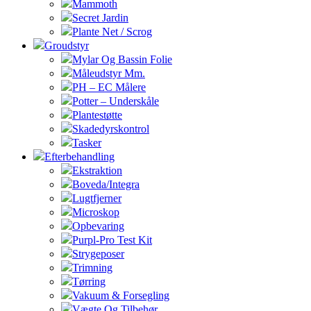
Mammoth
Secret Jardin
Plante Net / Scrog
Groudstyr
Mylar Og Bassin Folie
Måleudstyr Mm.
PH – EC Målere
Potter – Underskåle
Plantestøtte
Skadedyrskontrol
Tasker
Efterbehandling
Ekstraktion
Boveda/Integra
Lugtfjerner
Microskop
Opbevaring
Purpl-Pro Test Kit
Strygeposer
Trimning
Tørring
Vakuum & Forsegling
Vægte Og Tilbehør