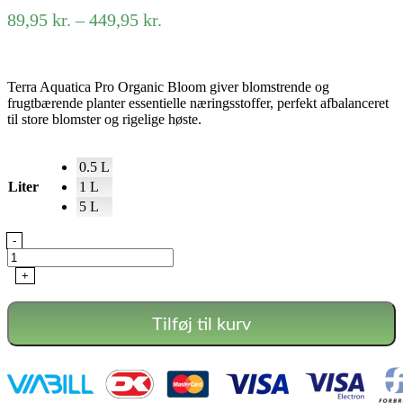
Prisinterval:
89,95
kr.
–
449,95
kr.
89,95 kr.
til
449,95 kr.
Terra Aquatica Pro Organic Bloom giver blomstrende og
frugtbærende planter essentielle næringsstoffer, perfekt afbalanceret
til store blomster og rigelige høste.
0.5 L
Liter
1 L
5 L
Pro
-
Organic
(Bloom)
+
antal
Tilføj til kurv