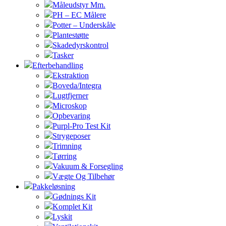
Måleudstyr Mm.
PH – EC Målere
Potter – Underskåle
Plantestøtte
Skadedyrskontrol
Tasker
Efterbehandling
Ekstraktion
Boveda/Integra
Lugtfjerner
Microskop
Opbevaring
Purpl-Pro Test Kit
Strygeposer
Trimning
Tørring
Vakuum & Forsegling
Vægte Og Tilbehør
Pakkeløsning
Gødnings Kit
Komplet Kit
Lyskit