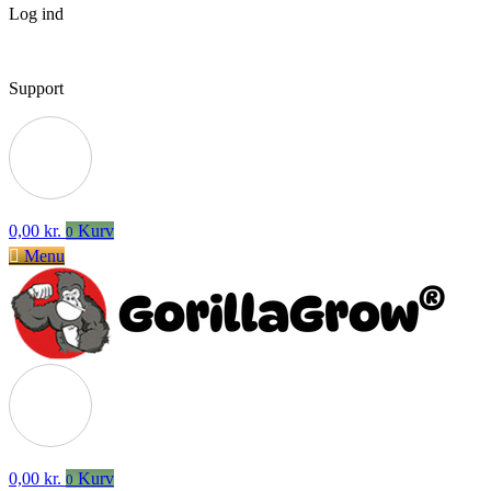
Log ind
Support
0,00
kr.
Kurv
0
Menu
0,00
kr.
Kurv
0