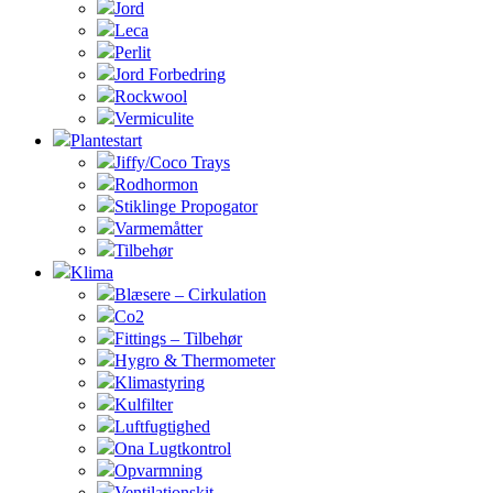
Jord
Leca
Perlit
Jord Forbedring
Rockwool
Vermiculite
Plantestart
Jiffy/Coco Trays
Rodhormon
Stiklinge Propogator
Varmemåtter
Tilbehør
Klima
Blæsere – Cirkulation
Co2
Fittings – Tilbehør
Hygro & Thermometer
Klimastyring
Kulfilter
Luftfugtighed
Ona Lugtkontrol
Opvarmning
Ventilationskit