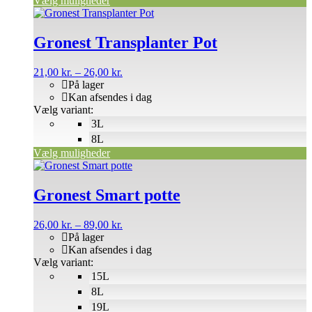
Vælg muligheder
Dette
vare
har
Gronest Transplanter Pot
flere
varianter.
Prisinterval:
21,00
kr.
–
26,00
kr.
Mulighederne
21,00 kr.
På lager
kan
til
Kan afsendes i dag
vælges
26,00 kr.
Vælg variant:
på
3L
varesiden
8L
Vælg muligheder
Dette
vare
har
Gronest Smart potte
flere
varianter.
Prisinterval:
26,00
kr.
–
89,00
kr.
Mulighederne
26,00 kr.
På lager
kan
til
Kan afsendes i dag
vælges
89,00 kr.
Vælg variant:
på
15L
varesiden
8L
19L