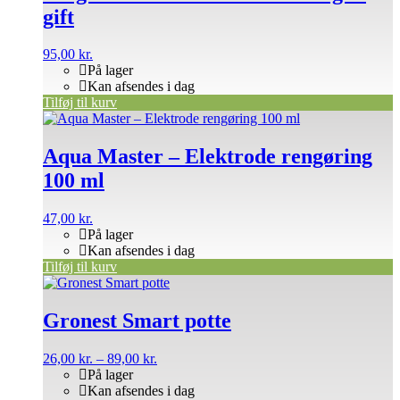
gift
95,00
kr.
På lager
Kan afsendes i dag
Tilføj til kurv
Aqua Master – Elektrode rengøring
100 ml
47,00
kr.
På lager
Kan afsendes i dag
Tilføj til kurv
Dette
vare
har
Gronest Smart potte
flere
varianter.
Prisinterval:
26,00
kr.
–
89,00
kr.
Mulighederne
26,00 kr.
På lager
kan
til
Kan afsendes i dag
vælges