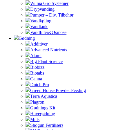
Wilma Gro Systemer
Drypvanding
Pumper – Div. Tilbehør
Vandkøling
Vandtank
Vandfilter&Osmose
Gødning
Additiver
Advanced Nutrients
Atami
Big Plant Science
Biobizz
Biotabs
Canna
Dutch Pro
Green House Powder Feeding
Terra Aquatica
Plagron
Gødnings Kit
Havegødning
Mills
Shogun Fertilisers