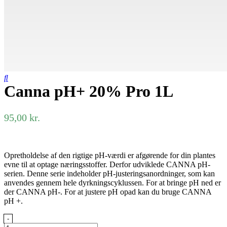
Canna pH+ 20% Pro 1L
95,00
kr.
Opretholdelse af den rigtige pH-værdi er afgørende for din plantes
evne til at optage næringsstoffer.
Derfor udviklede CANNA pH-
serien.
Denne serie indeholder pH-justeringsanordninger, som kan
anvendes gennem hele dyrkningscyklussen.
For at bringe pH ned er
der CANNA pH-.
For at justere pH opad kan du bruge CANNA
pH +.
Canna
-
pH+