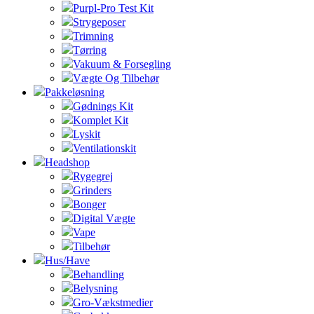
Purpl-Pro Test Kit
Strygeposer
Trimning
Tørring
Vakuum & Forsegling
Vægte Og Tilbehør
Pakkeløsning
Gødnings Kit
Komplet Kit
Lyskit
Ventilationskit
Headshop
Rygegrej
Grinders
Bonger
Digital Vægte
Vape
Tilbehør
Hus/Have
Behandling
Belysning
Gro-Vækstmedier