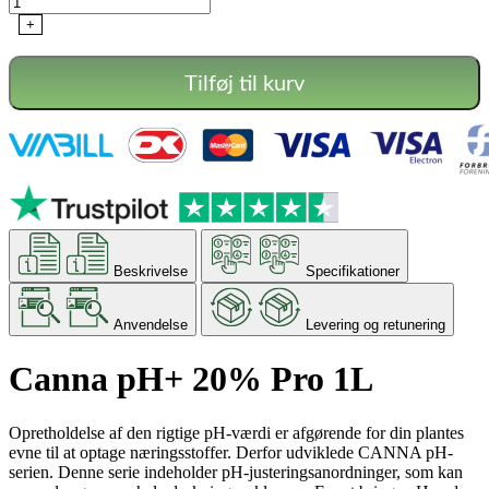
20%
+
Pro
1L
antal
Tilføj til kurv
Beskrivelse
Specifikationer
Anvendelse
Levering og retunering
Canna pH+ 20% Pro 1L
Opretholdelse af den rigtige pH-værdi er afgørende for din plantes
evne til at optage næringsstoffer.
Derfor udviklede CANNA pH-
serien.
Denne serie indeholder pH-justeringsanordninger, som kan