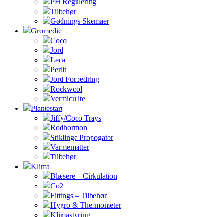
PH Regulering
Tilbehør
Gødnings Skemaer
Gromedie
Coco
Jord
Leca
Perlit
Jord Forbedring
Rockwool
Vermiculite
Plantestart
Jiffy/Coco Trays
Rodhormon
Stiklinge Propogator
Varmemåtter
Tilbehør
Klima
Blæsere – Cirkulation
Co2
Fittings – Tilbehør
Hygro & Thermometer
Klimastyring