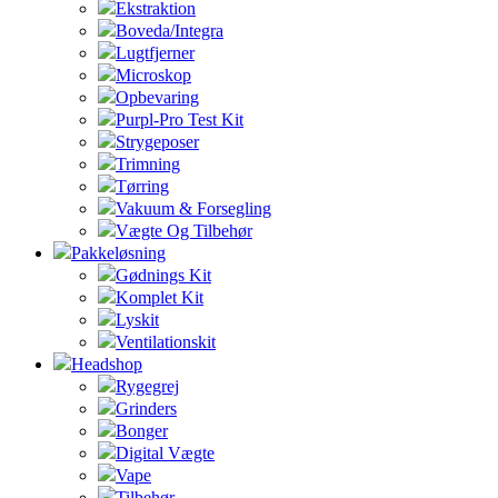
Ekstraktion
Boveda/Integra
Lugtfjerner
Microskop
Opbevaring
Purpl-Pro Test Kit
Strygeposer
Trimning
Tørring
Vakuum & Forsegling
Vægte Og Tilbehør
Pakkeløsning
Gødnings Kit
Komplet Kit
Lyskit
Ventilationskit
Headshop
Rygegrej
Grinders
Bonger
Digital Vægte
Vape
Tilbehør