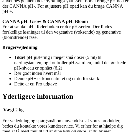
anvendes gennem hele dyrkningscyklussen.
For at bringe pH ned er
der CANNA pH-.
For at justere pH opad kan du bruge CANNA
pH +.
CANNA pH- Grow & CANNA pH- Bloom
For at sænke pH i fodertanken er der pH-serien.
Der findes
forskellige løsninger til den vegetative (voksende) og generative
(blomstrende) fase.
Brugervejledning
Tilsæt pH-justering i meget små doser (5 ml) til
næringstanken, og kontroller pH-værdien, indtil det ønskede
pH-niveau er opnået (6.2)
Rør godt inden hvert mål
Denne pH+ er koncentreret og er derfor stærk.
Dette er en Pro udgave
Yderligere information
Vægt
2 kg
For vejledning og spørgsmål om anvendelse af vores produkter,
bedes du kontakte vores kundeservice. Vi er her for at hjælpe dig
med at få mest muligt ud af dine køb og sikre, at du bruger