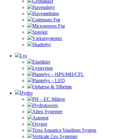
Grobakker
Haveudstyr
Havegødning
Grøntsags Frø
Microgreens Frø
Spirekit
Vækstsystemer
Skadedyr
Lys
Elartikler
Lysstyring
Plantelys – HPS/MH/CFL
Plantelys – LED
Ophæng & Tilbehør
Hydro
PH – EC Målere
Hydrotowers
Alien Systemer
Autopot
Oxypot
Terra Aquatica Vandings System
Verticale Gro Systemer