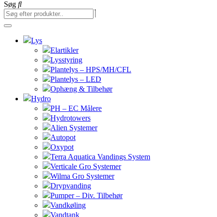
Søg
Lys
Elartikler
Lysstyring
Plantelys – HPS/MH/CFL
Plantelys – LED
Ophæng & Tilbehør
Hydro
PH – EC Målere
Hydrotowers
Alien Systemer
Autopot
Oxypot
Terra Aquatica Vandings System
Verticale Gro Systemer
Wilma Gro Systemer
Drypvanding
Pumper – Div. Tilbehør
Vandkøling
Vandtank