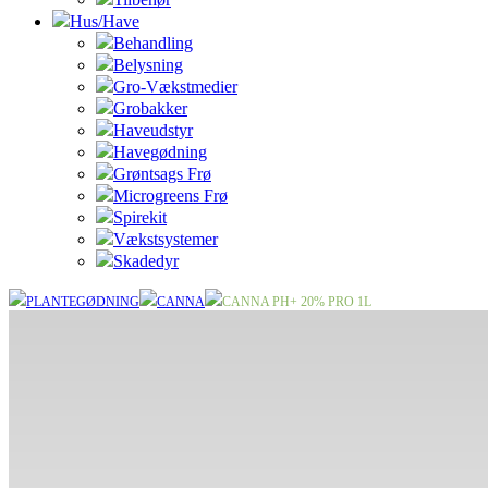
Hus/Have
Behandling
Belysning
Gro-Vækstmedier
Grobakker
Haveudstyr
Havegødning
Grøntsags Frø
Microgreens Frø
Spirekit
Vækstsystemer
Skadedyr
PLANTEGØDNING
CANNA
CANNA PH+ 20% PRO 1L