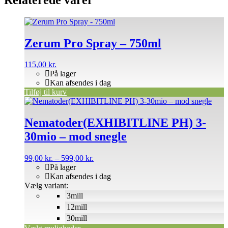
Zerum Pro Spray – 750ml
115,00
kr.
På lager
Kan afsendes i dag
Tilføj til kurv
Dette
vare
har
Nematoder(EXHIBITLINE PH) 3-
flere
30mio – mod snegle
varianter.
Mulighederne
kan
Prisinterval:
99,00
kr.
–
599,00
kr.
vælges
99,00 kr.
På lager
på
til
Kan afsendes i dag
varesiden
599,00 kr.
Vælg variant:
3mill
12mill
30mill