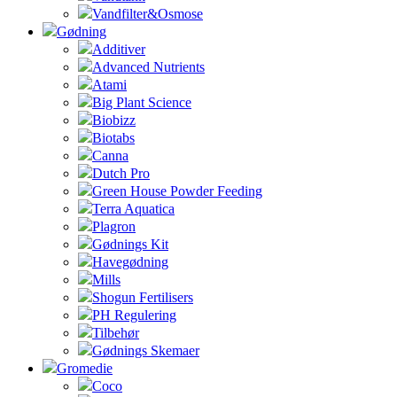
Vandfilter&Osmose
Gødning
Additiver
Advanced Nutrients
Atami
Big Plant Science
Biobizz
Biotabs
Canna
Dutch Pro
Green House Powder Feeding
Terra Aquatica
Plagron
Gødnings Kit
Havegødning
Mills
Shogun Fertilisers
PH Regulering
Tilbehør
Gødnings Skemaer
Gromedie
Coco