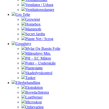
Ventilator / Udsug
Ventilationsslanger
Gro Telte
Growtent
Homebox
Mammoth
Secret Jardin
Plante Net / Scrog
Groudstyr
Mylar Og Bassin Folie
Måleudstyr Mm.
PH – EC Målere
Potter – Underskåle
Plantestøtte
Skadedyrskontrol
Tasker
Efterbehandling
Ekstraktion
Boveda/Integra
Lugtfjerner
Microskop
Opbevaring