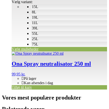
89,00 kr.
Vælg variant:
på
15L
varesiden
8L
19L
11L
39L
55L
25L
75L
Vælg muligheder
Ona Spray neutralisator 250 ml
99,95
kr.
På lager
Kan afsendes i dag
Tilføj til kurv
Vores mest populære produkter
Relaterede varer