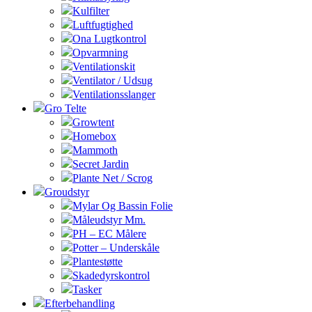
Kulfilter
Luftfugtighed
Ona Lugtkontrol
Opvarmning
Ventilationskit
Ventilator / Udsug
Ventilationsslanger
Gro Telte
Growtent
Homebox
Mammoth
Secret Jardin
Plante Net / Scrog
Groudstyr
Mylar Og Bassin Folie
Måleudstyr Mm.
PH – EC Målere
Potter – Underskåle
Plantestøtte
Skadedyrskontrol
Tasker
Efterbehandling