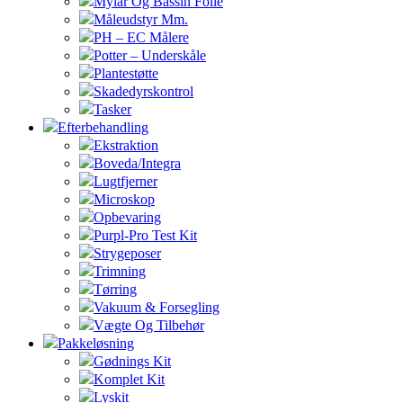
Mylar Og Bassin Folie
Måleudstyr Mm.
PH – EC Målere
Potter – Underskåle
Plantestøtte
Skadedyrskontrol
Tasker
Efterbehandling
Ekstraktion
Boveda/Integra
Lugtfjerner
Microskop
Opbevaring
Purpl-Pro Test Kit
Strygeposer
Trimning
Tørring
Vakuum & Forsegling
Vægte Og Tilbehør
Pakkeløsning
Gødnings Kit
Komplet Kit
Lyskit