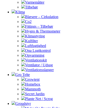
Varmemåtter
Tilbehør
Klima
Blæsere – Cirkulation
Co2
Fittings – Tilbehør
Hygro & Thermometer
Klimastyring
Kulfilter
Luftfugtighed
Ona Lugtkontrol
Opvarmning
Ventilationskit
Ventilator / Udsug
Ventilationsslanger
Gro Telte
Growtent
Homebox
Mammoth
Secret Jardin
Plante Net / Scrog
Groudstyr