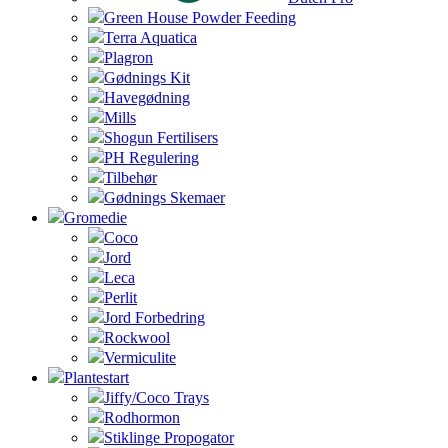
Green House Powder Feeding
Terra Aquatica
Plagron
Gødnings Kit
Havegødning
Mills
Shogun Fertilisers
PH Regulering
Tilbehør
Gødnings Skemaer
Gromedie
Coco
Jord
Leca
Perlit
Jord Forbedring
Rockwool
Vermiculite
Plantestart
Jiffy/Coco Trays
Rodhormon
Stiklinge Propogator