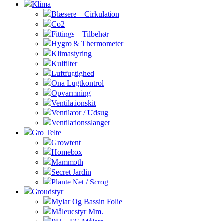
Klima
Blæsere – Cirkulation
Co2
Fittings – Tilbehør
Hygro & Thermometer
Klimastyring
Kulfilter
Luftfugtighed
Ona Lugtkontrol
Opvarmning
Ventilationskit
Ventilator / Udsug
Ventilationsslanger
Gro Telte
Growtent
Homebox
Mammoth
Secret Jardin
Plante Net / Scrog
Groudstyr
Mylar Og Bassin Folie
Måleudstyr Mm.