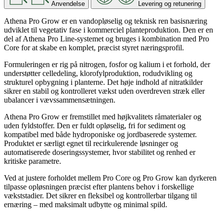
Anvendelse
Levering og retunering
Athena Pro Grow er en vandopløselig og teknisk ren basisnæring
udviklet til vegetativ fase i kommerciel planteproduktion. Den er en
del af Athena Pro Line-systemet og bruges i kombination med Pro
Core for at skabe en komplet, præcist styret næringsprofil.
Formuleringen er rig på nitrogen, fosfor og kalium i et forhold, der
understøtter celledeling, klorofylproduktion, rodudvikling og
strukturel opbygning i planterne. Det høje indhold af nitratkilder
sikrer en stabil og kontrolleret vækst uden overdreven stræk eller
ubalancer i vævssammensætningen.
Athena Pro Grow er fremstillet med højkvalitets råmaterialer og
uden fyldstoffer. Den er fuldt opløselig, fri for sediment og
kompatibel med både hydroponiske og jordbaserede systemer.
Produktet er særligt egnet til recirkulerende løsninger og
automatiserede doseringssystemer, hvor stabilitet og renhed er
kritiske parametre.
Ved at justere forholdet mellem Pro Core og Pro Grow kan dyrkeren
tilpasse opløsningen præcist efter plantens behov i forskellige
vækststadier. Det sikrer en fleksibel og kontrollerbar tilgang til
ernæring – med maksimalt udbytte og minimal spild.