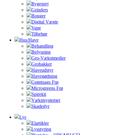
Rygegrej
Grinders
Bonger
Digital Vægte
Vape
Tilbehør
Hus/Have
Behandling
Belysning
Gro-Vækstmedier
Grobakker
Haveudstyr
Havegødning
Grøntsags Frø
Microgreens Frø
Spirekit
Vækstsystemer
Skadedyr
Lys
Elartikler
Lysstyring