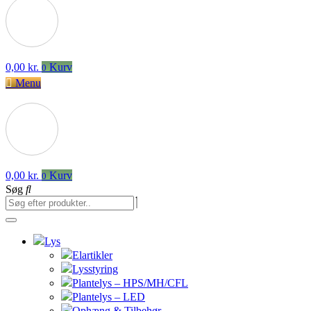
0,00
kr.
Kurv
0
Menu
0,00
kr.
Kurv
0
Søg
Lys
Elartikler
Lysstyring
Plantelys – HPS/MH/CFL
Plantelys – LED
Ophæng & Tilbehør