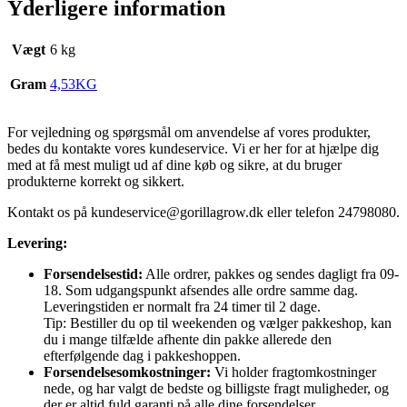
Yderligere information
Vægt
6 kg
Gram
4,53KG
For vejledning og spørgsmål om anvendelse af vores produkter,
bedes du kontakte vores kundeservice. Vi er her for at hjælpe dig
med at få mest muligt ud af dine køb og sikre, at du bruger
produkterne korrekt og sikkert.
Kontakt os på
kundeservice@gorillagrow.dk
eller telefon 24798080.
Levering:
Forsendelsestid:
Alle ordrer, pakkes og sendes dagligt fra 09-
18. Som udgangspunkt afsendes alle ordre samme dag.
Leveringstiden er normalt fra 24 timer til 2 dage.
Tip: Bestiller du op til weekenden og vælger pakkeshop, kan
du i mange tilfælde afhente din pakke allerede den
efterfølgende dag i pakkeshoppen.
Forsendelsesomkostninger:
Vi holder fragtomkostninger
nede, og har valgt de bedste og billigste fragt muligheder, og
der er altid fuld garanti på alle dine forsendelser.