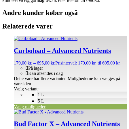
kundeservice@gorillagrow.dk eller telefon 24798080.
Andre kunder køber også
Relaterede varer
Carboload – Advanced Nutrients
179,00
kr.
–
695,00
kr.
Prisinterval: 179,00 kr. til 695,00 kr.
På lager
Kan afsendes i dag
Dette vare har flere varianter. Mulighederne kan vælges på
varesiden
Vælg variant:
1 L
5 L
Vælg muligheder
Bud Factor X – Advanced Nutrients