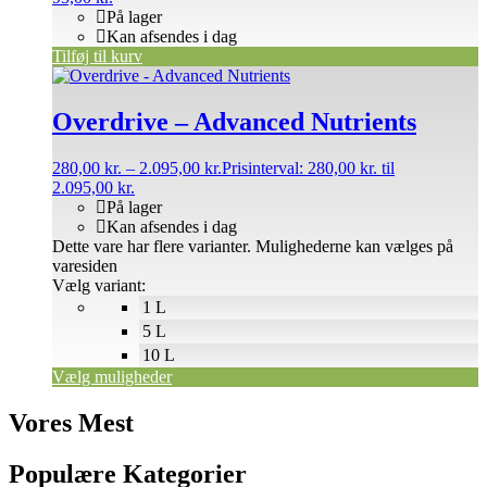
På lager
Kan afsendes i dag
Tilføj til kurv
Overdrive – Advanced Nutrients
280,00
kr.
–
2.095,00
kr.
Prisinterval: 280,00 kr. til
2.095,00 kr.
På lager
Kan afsendes i dag
Dette vare har flere varianter. Mulighederne kan vælges på
varesiden
Vælg variant:
1 L
5 L
10 L
Vælg muligheder
Vores Mest
Populære Kategorier