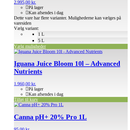
2.995,00 kr.
På lager
Kan afsendes i dag
Dette vare har flere varianter. Mulighederne kan vælges på
varesiden
Vælg variant:
1 L
5 L
Vælg muligheder
Iguana Juice Bloom 10l – Advanced
Nutrients
1.960,00
kr.
På lager
Kan afsendes i dag
Tilføj til kurv
Canna pH+ 20% Pro 1L
95,00
kr.