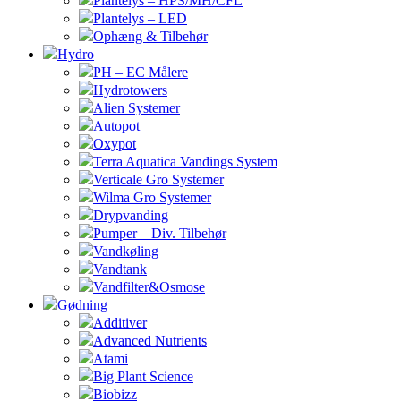
Plantelys – HPS/MH/CFL
Plantelys – LED
Ophæng & Tilbehør
Hydro
PH – EC Målere
Hydrotowers
Alien Systemer
Autopot
Oxypot
Terra Aquatica Vandings System
Verticale Gro Systemer
Wilma Gro Systemer
Drypvanding
Pumper – Div. Tilbehør
Vandkøling
Vandtank
Vandfilter&Osmose
Gødning
Additiver
Advanced Nutrients
Atami
Big Plant Science
Biobizz