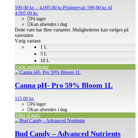
599,00
kr.
–
4.095,00
kr.
Prisinterval: 599,00 kr. til
4.095,00 kr.
På lager
Kan afsendes i dag
Dette vare har flere varianter. Mulighederne kan vælges på
varesiden
Vælg variant:
1 L
5 L
10 L
Vælg muligheder
Canna pH- Pro 59% Bloom 1L
115,00
kr.
På lager
Kan afsendes i dag
Tilføj til kurv
Bud Candy – Advanced Nutrients