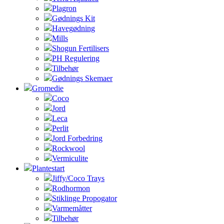
Plagron
Gødnings Kit
Havegødning
Mills
Shogun Fertilisers
PH Regulering
Tilbehør
Gødnings Skemaer
Gromedie
Coco
Jord
Leca
Perlit
Jord Forbedring
Rockwool
Vermiculite
Plantestart
Jiffy/Coco Trays
Rodhormon
Stiklinge Propogator
Varmemåtter
Tilbehør