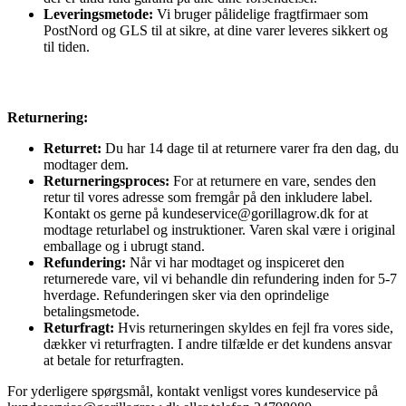
Leveringsmetode:
Vi bruger pålidelige fragtfirmaer som
PostNord og GLS til at sikre, at dine varer leveres sikkert og
til tiden.
Returnering:
Returret:
Du har 14 dage til at returnere varer fra den dag, du
modtager dem.
Returneringsproces:
For at returnere en vare, sendes den
retur til vores adresse som fremgår på den inkludere label.
Kontakt os gerne på kundeservice@gorillagrow.dk for at
modtage returlabel og instruktioner. Varen skal være i original
emballage og i ubrugt stand.
Refundering:
Når vi har modtaget og inspiceret den
returnerede vare, vil vi behandle din refundering inden for 5-7
hverdage. Refunderingen sker via den oprindelige
betalingsmetode.
Returfragt:
Hvis returneringen skyldes en fejl fra vores side,
dækker vi returfragten. I andre tilfælde er det kundens ansvar
at betale for returfragten.
For yderligere spørgsmål, kontakt venligst vores kundeservice på