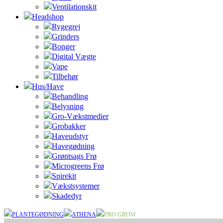
Ventilationskit
Headshop
Rygegrej
Grinders
Bonger
Digital Vægte
Vape
Tilbehør
Hus/Have
Behandling
Belysning
Gro-Vækstmedier
Grobakker
Haveudstyr
Havegødning
Grøntsags Frø
Microgreens Frø
Spirekit
Vækstsystemer
Skadedyr
PLANTEGØDNING
ATHENA
PRO GROW