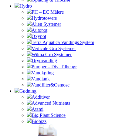
Hydro
PH – EC Målere
Hydrotowers
Alien Systemer
Autopot
Oxypot
Terra Aquatica Vandings System
Verticale Gro Systemer
Wilma Gro Systemer
Drypvanding
Pumper – Div. Tilbehør
Vandkøling
Vandtank
Vandfilter&Osmose
Gødning
Additiver
Advanced Nutrients
Atami
Big Plant Science
Biobizz