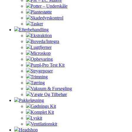
PH – EC Målere
Potter – Underskåle
Plantestøtte
Skadedyrskontrol
Tasker
Efterbehandling
Ekstraktion
Boveda/Integra
Lugtfjerner
Microskop
Opbevaring
Purpl-Pro Test Kit
Strygeposer
Trimning
Tørring
Vakuum & Forsegling
Vægte Og Tilbehør
Pakkeløsning
Gødnings Kit
Komplet Kit
Lyskit
Ventilationskit
Headshop