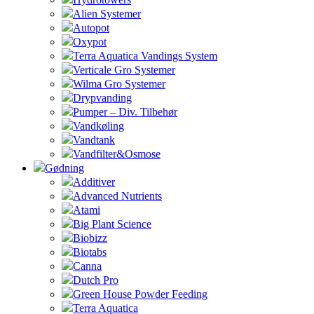
Alien Systemer
Autopot
Oxypot
Terra Aquatica Vandings System
Verticale Gro Systemer
Wilma Gro Systemer
Drypvanding
Pumper – Div. Tilbehør
Vandkøling
Vandtank
Vandfilter&Osmose
Gødning
Additiver
Advanced Nutrients
Atami
Big Plant Science
Biobizz
Biotabs
Canna
Dutch Pro
Green House Powder Feeding
Terra Aquatica