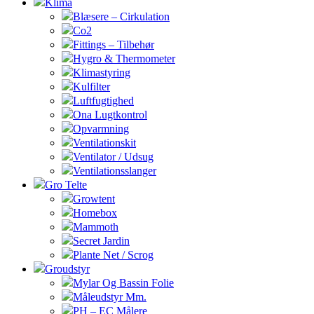
Klima
Blæsere – Cirkulation
Co2
Fittings – Tilbehør
Hygro & Thermometer
Klimastyring
Kulfilter
Luftfugtighed
Ona Lugtkontrol
Opvarmning
Ventilationskit
Ventilator / Udsug
Ventilationsslanger
Gro Telte
Growtent
Homebox
Mammoth
Secret Jardin
Plante Net / Scrog
Groudstyr
Mylar Og Bassin Folie
Måleudstyr Mm.
PH – EC Målere