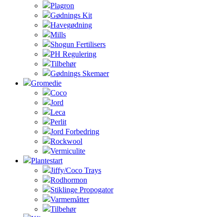
Plagron
Gødnings Kit
Havegødning
Mills
Shogun Fertilisers
PH Regulering
Tilbehør
Gødnings Skemaer
Gromedie
Coco
Jord
Leca
Perlit
Jord Forbedring
Rockwool
Vermiculite
Plantestart
Jiffy/Coco Trays
Rodhormon
Stiklinge Propogator
Varmemåtter
Tilbehør