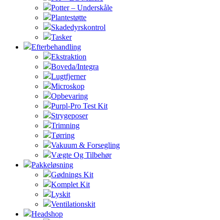
Potter – Underskåle
Plantestøtte
Skadedyrskontrol
Tasker
Efterbehandling
Ekstraktion
Boveda/Integra
Lugtfjerner
Microskop
Opbevaring
Purpl-Pro Test Kit
Strygeposer
Trimning
Tørring
Vakuum & Forsegling
Vægte Og Tilbehør
Pakkeløsning
Gødnings Kit
Komplet Kit
Lyskit
Ventilationskit
Headshop