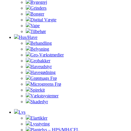
Rygegrej
Grinders
Bonger
Digital Vægte
Vape
Tilbehør
Hus/Have
Behandling
Belysning
Gro-Vækstmedier
Grobakker
Haveudstyr
Havegødning
Grøntsags Frø
Microgreens Frø
Spirekit
Vækstsystemer
Skadedyr
Lys
Elartikler
Lysstyring
Plantelys – HPS/MH/CFL