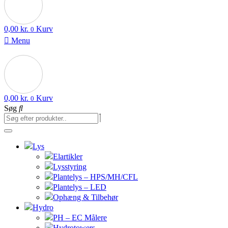
0,00
kr.
Kurv
0
Menu
0,00
kr.
Kurv
0
Søg
Lys
Elartikler
Lysstyring
Plantelys – HPS/MH/CFL
Plantelys – LED
Ophæng & Tilbehør
Hydro
PH – EC Målere
Hydrotowers