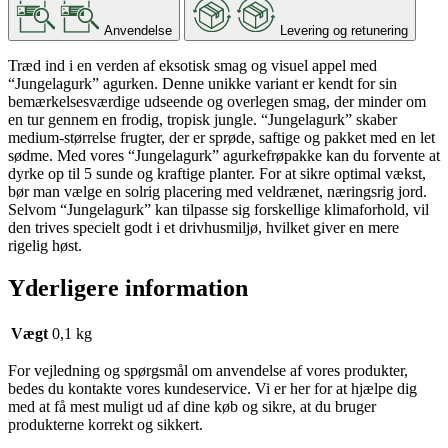
Anvendelse
Levering og retunering
Træd ind i en verden af eksotisk smag og visuel appel med
“Jungelagurk” agurken. Denne unikke variant er kendt for sin
bemærkelsesværdige udseende og overlegen smag, der minder om
en tur gennem en frodig, tropisk jungle. “Jungelagurk” skaber
medium-størrelse frugter, der er sprøde, saftige og pakket med en let
sødme. Med vores “Jungelagurk” agurkefrøpakke kan du forvente at
dyrke op til 5 sunde og kraftige planter. For at sikre optimal vækst,
bør man vælge en solrig placering med veldrænet, næringsrig jord.
Selvom “Jungelagurk” kan tilpasse sig forskellige klimaforhold, vil
den trives specielt godt i et drivhusmiljø, hvilket giver en mere
rigelig høst.
Yderligere information
Vægt
0,1 kg
For vejledning og spørgsmål om anvendelse af vores produkter,
bedes du kontakte vores kundeservice. Vi er her for at hjælpe dig
med at få mest muligt ud af dine køb og sikre, at du bruger
produkterne korrekt og sikkert.