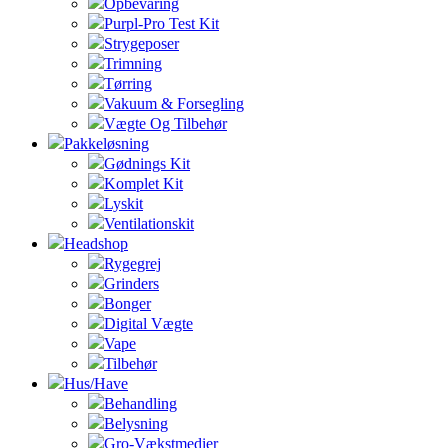
Opbevaring
Purpl-Pro Test Kit
Strygeposer
Trimning
Tørring
Vakuum & Forsegling
Vægte Og Tilbehør
Pakkeløsning
Gødnings Kit
Komplet Kit
Lyskit
Ventilationskit
Headshop
Rygegrej
Grinders
Bonger
Digital Vægte
Vape
Tilbehør
Hus/Have
Behandling
Belysning
Gro-Vækstmedier