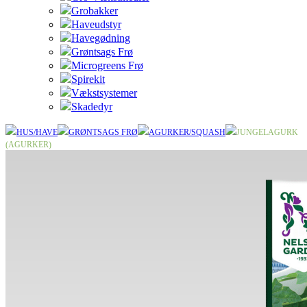
Grobakker
Haveudstyr
Havegødning
Grøntsags Frø
Microgreens Frø
Spirekit
Vækstsystemer
Skadedyr
HUS/HAVE
GRØNTSAGS FRØ
AGURKER/SQUASH
JUNGELAGURK
(AGURKER)