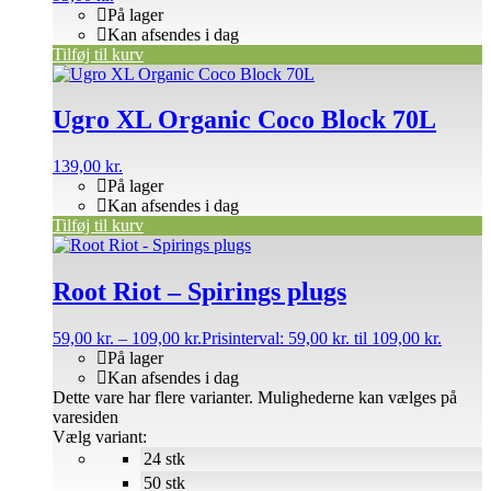
På lager
Kan afsendes i dag
Tilføj til kurv
Ugro XL Organic Coco Block 70L
139,00
kr.
På lager
Kan afsendes i dag
Tilføj til kurv
Root Riot – Spirings plugs
59,00
kr.
–
109,00
kr.
Prisinterval: 59,00 kr. til 109,00 kr.
På lager
Kan afsendes i dag
Dette vare har flere varianter. Mulighederne kan vælges på
varesiden
Vælg variant:
24 stk
50 stk