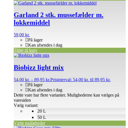
Garland 2 stk. mussefælder m.
lokkemiddel
59,00
kr.
På lager
Kan afsendes i dag
Tilføj til kurv
Biobizz light mix
54,00
kr.
–
89,95
kr.
Prisinterval: 54,00 kr. til 89,95 kr.
På lager
Kan afsendes i dag
Dette vare har flere varianter. Mulighederne kan vælges på
varesiden
Vælg variant:
20 L
50 L
Vælg muligheder