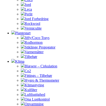
Jord
Leca
Perlit
Jord Forbedring
Rockwool
Vermiculite
Plantestart
Jiffy/Coco Trays
Rodhormon
Stiklinge Propogator
Varmemåtter
Tilbehør
Klima
Blæsere – Cirkulation
Co2
Fittings – Tilbehør
Hygro & Thermometer
Klimastyring
Kulfilter
Luftfugtighed
Ona Lugtkontrol
Opvarmning