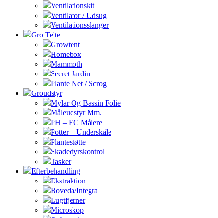
Ventilationskit
Ventilator / Udsug
Ventilationsslanger
Gro Telte
Growtent
Homebox
Mammoth
Secret Jardin
Plante Net / Scrog
Groudstyr
Mylar Og Bassin Folie
Måleudstyr Mm.
PH – EC Målere
Potter – Underskåle
Plantestøtte
Skadedyrskontrol
Tasker
Efterbehandling
Ekstraktion
Boveda/Integra
Lugtfjerner
Microskop