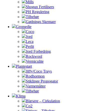
Mills
Shogun Fertilisers
PH Regulering
Tilbehør
Gødnings Skemaer
Gromedie
Coco
Jord
Leca
Perlit
Jord Forbedring
Rockwool
Vermiculite
Plantestart
Jiffy/Coco Trays
Rodhormon
Stiklinge Propogator
Varmemåtter
Tilbehør
Klima
Blæsere – Cirkulation
Co2
Fittings – Tilbehør