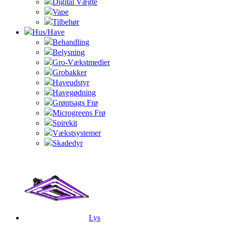
Digital Vægte
Vape
Tilbehør
Hus/Have
Behandling
Belysning
Gro-Vækstmedier
Grobakker
Haveudstyr
Havegødning
Grøntsags Frø
Microgreens Frø
Spirekit
Vækstsystemer
Skadedyr
Lys