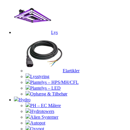
Lys
Elartikler
Lysstyring
Plantelys – HPS/MH/CFL
Plantelys – LED
Ophæng & Tilbehør
Hydro
PH – EC Målere
Hydrotowers
Alien Systemer
Autopot
Oxypot