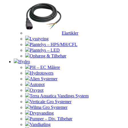
Elartikler
Lysstyring
Plantelys – HPS/MH/CFL
Plantelys – LED
Ophæng & Tilbehør
Hydro
PH – EC Målere
Hydrotowers
Alien Systemer
Autopot
Oxypot
Terra Aquatica Vandings System
Verticale Gro Systemer
Wilma Gro Systemer
Drypvanding
Pumper – Div. Tilbehør
Vandkøling