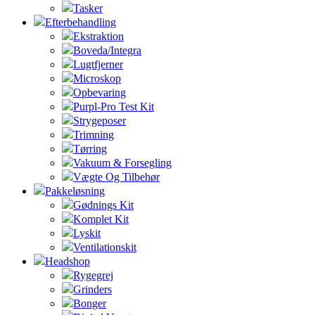
Tasker
Efterbehandling
Ekstraktion
Boveda/Integra
Lugtfjerner
Microskop
Opbevaring
Purpl-Pro Test Kit
Strygeposer
Trimning
Tørring
Vakuum & Forsegling
Vægte Og Tilbehør
Pakkeløsning
Gødnings Kit
Komplet Kit
Lyskit
Ventilationskit
Headshop
Rygegrej
Grinders
Bonger