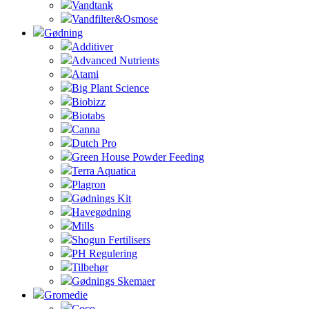
Vandtank
Vandfilter&Osmose
Gødning
Additiver
Advanced Nutrients
Atami
Big Plant Science
Biobizz
Biotabs
Canna
Dutch Pro
Green House Powder Feeding
Terra Aquatica
Plagron
Gødnings Kit
Havegødning
Mills
Shogun Fertilisers
PH Regulering
Tilbehør
Gødnings Skemaer
Gromedie
Coco