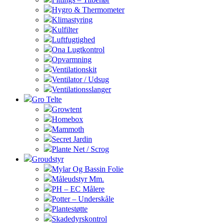
Hygro & Thermometer
Klimastyring
Kulfilter
Luftfugtighed
Ona Lugtkontrol
Opvarmning
Ventilationskit
Ventilator / Udsug
Ventilationsslanger
Gro Telte
Growtent
Homebox
Mammoth
Secret Jardin
Plante Net / Scrog
Groudstyr
Mylar Og Bassin Folie
Måleudstyr Mm.
PH – EC Målere
Potter – Underskåle
Plantestøtte
Skadedyrskontrol