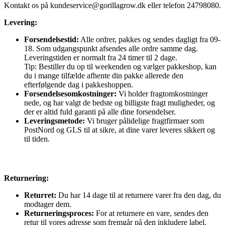
Kontakt os på
kundeservice@gorillagrow.dk
eller telefon 24798080.
Levering:
Forsendelsestid:
Alle ordrer, pakkes og sendes dagligt fra 09-
18. Som udgangspunkt afsendes alle ordre samme dag.
Leveringstiden er normalt fra 24 timer til 2 dage.
Tip: Bestiller du op til weekenden og vælger pakkeshop, kan
du i mange tilfælde afhente din pakke allerede den
efterfølgende dag i pakkeshoppen.
Forsendelsesomkostninger:
Vi holder fragtomkostninger
nede, og har valgt de bedste og billigste fragt muligheder, og
der er altid fuld garanti på alle dine forsendelser.
Leveringsmetode:
Vi bruger pålidelige fragtfirmaer som
PostNord og GLS til at sikre, at dine varer leveres sikkert og
til tiden.
Returnering:
Returret:
Du har 14 dage til at returnere varer fra den dag, du
modtager dem.
Returneringsproces:
For at returnere en vare, sendes den
retur til vores adresse som fremgår på den inkludere label.