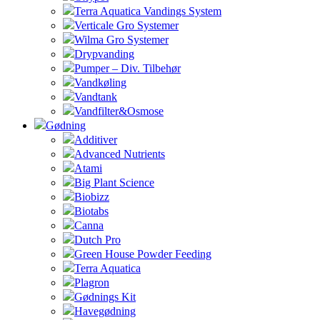
Terra Aquatica Vandings System
Verticale Gro Systemer
Wilma Gro Systemer
Drypvanding
Pumper – Div. Tilbehør
Vandkøling
Vandtank
Vandfilter&Osmose
Gødning
Additiver
Advanced Nutrients
Atami
Big Plant Science
Biobizz
Biotabs
Canna
Dutch Pro
Green House Powder Feeding
Terra Aquatica
Plagron
Gødnings Kit
Havegødning