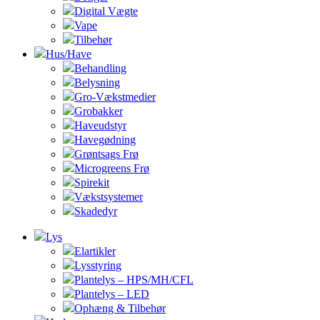
Digital Vægte
Vape
Tilbehør
Hus/Have
Behandling
Belysning
Gro-Vækstmedier
Grobakker
Haveudstyr
Havegødning
Grøntsags Frø
Microgreens Frø
Spirekit
Vækstsystemer
Skadedyr
Lys
Elartikler
Lysstyring
Plantelys – HPS/MH/CFL
Plantelys – LED
Ophæng & Tilbehør