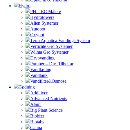
Hydro
PH – EC Målere
Hydrotowers
Alien Systemer
Autopot
Oxypot
Terra Aquatica Vandings System
Verticale Gro Systemer
Wilma Gro Systemer
Drypvanding
Pumper – Div. Tilbehør
Vandkøling
Vandtank
Vandfilter&Osmose
Gødning
Additiver
Advanced Nutrients
Atami
Big Plant Science
Biobizz
Biotabs
Canna