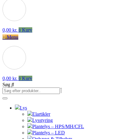
0,00
kr.
Kurv
0
Menu
0,00
kr.
Kurv
0
Søg
Lys
Elartikler
Lysstyring
Plantelys – HPS/MH/CFL
Plantelys – LED
Ophæng & Tilbehør