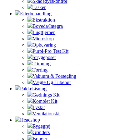
Skadedyrskontrol
Tasker
Efterbehandling
Ekstraktion
Boveda/Integra
Lugtfjerner
Microskop
Opbevaring
Purpl-Pro Test Kit
Strygeposer
Trimning
Tørring
Vakuum & Forsegling
Vægte Og Tilbehør
Pakkeløsning
Gødnings Kit
Komplet Kit
Lyskit
Ventilationskit
Headshop
Rygegrej
Grinders
Bonger