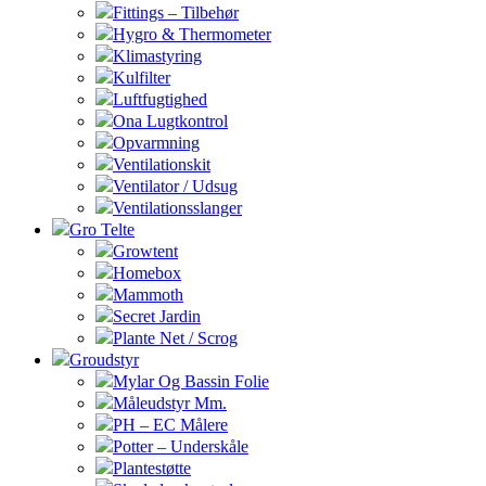
Fittings – Tilbehør
Hygro & Thermometer
Klimastyring
Kulfilter
Luftfugtighed
Ona Lugtkontrol
Opvarmning
Ventilationskit
Ventilator / Udsug
Ventilationsslanger
Gro Telte
Growtent
Homebox
Mammoth
Secret Jardin
Plante Net / Scrog
Groudstyr
Mylar Og Bassin Folie
Måleudstyr Mm.
PH – EC Målere
Potter – Underskåle
Plantestøtte