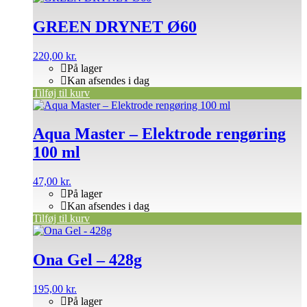
GREEN DRYNET Ø60
220,00
kr.
På lager
Kan afsendes i dag
Tilføj til kurv
Aqua Master – Elektrode rengøring
100 ml
47,00
kr.
På lager
Kan afsendes i dag
Tilføj til kurv
Ona Gel – 428g
195,00
kr.
På lager