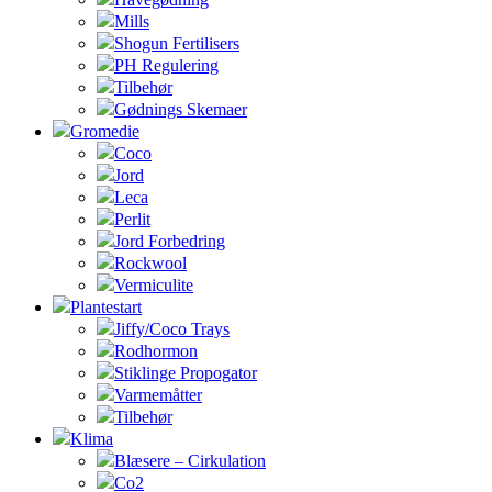
Mills
Shogun Fertilisers
PH Regulering
Tilbehør
Gødnings Skemaer
Gromedie
Coco
Jord
Leca
Perlit
Jord Forbedring
Rockwool
Vermiculite
Plantestart
Jiffy/Coco Trays
Rodhormon
Stiklinge Propogator
Varmemåtter
Tilbehør
Klima
Blæsere – Cirkulation
Co2