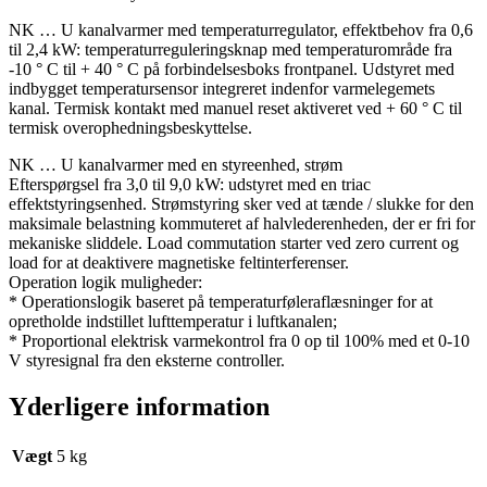
NK … U kanalvarmer med temperaturregulator, effektbehov fra 0,6
til 2,4 kW: temperaturreguleringsknap med temperaturområde fra
-10 ° C til + 40 ° C på forbindelsesboks frontpanel. Udstyret med
indbygget temperatursensor integreret indenfor varmelegemets
kanal. Termisk kontakt med manuel reset aktiveret ved + 60 ° C til
termisk overophedningsbeskyttelse.
NK … U kanalvarmer med en styreenhed, strøm
Efterspørgsel fra 3,0 til 9,0 kW: udstyret med en triac
effektstyringsenhed. Strømstyring sker ved at tænde / slukke for den
maksimale belastning kommuteret af halvlederenheden, der er fri for
mekaniske sliddele. Load commutation starter ved zero current og
load for at deaktivere magnetiske feltinterferenser.
Operation logik muligheder:
* Operationslogik baseret på temperaturføleraflæsninger for at
opretholde indstillet lufttemperatur i luftkanalen;
* Proportional elektrisk varmekontrol fra 0 op til 100% med et 0-10
V styresignal fra den eksterne controller.
Yderligere information
Vægt
5 kg