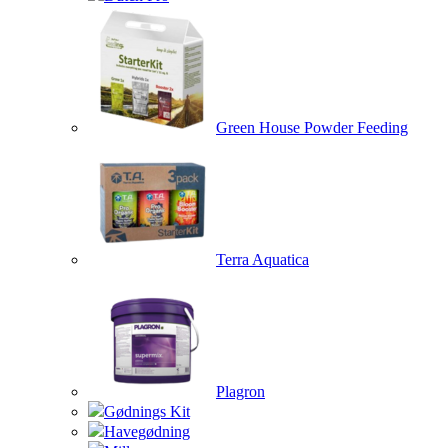
Green House Powder Feeding
Terra Aquatica
Plagron
Gødnings Kit
Havegødning