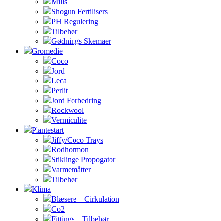
Mills
Shogun Fertilisers
PH Regulering
Tilbehør
Gødnings Skemaer
Gromedie
Coco
Jord
Leca
Perlit
Jord Forbedring
Rockwool
Vermiculite
Plantestart
Jiffy/Coco Trays
Rodhormon
Stiklinge Propogator
Varmemåtter
Tilbehør
Klima
Blæsere – Cirkulation
Co2
Fittings – Tilbehør