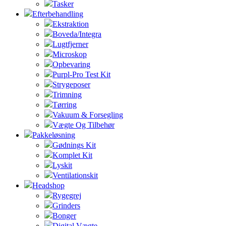
Tasker
Efterbehandling
Ekstraktion
Boveda/Integra
Lugtfjerner
Microskop
Opbevaring
Purpl-Pro Test Kit
Strygeposer
Trimning
Tørring
Vakuum & Forsegling
Vægte Og Tilbehør
Pakkeløsning
Gødnings Kit
Komplet Kit
Lyskit
Ventilationskit
Headshop
Rygegrej
Grinders
Bonger
Digital Vægte