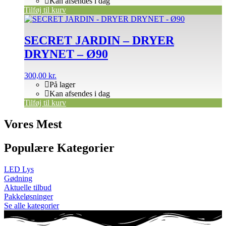
Kan afsendes i dag
Tilføj til kurv
SECRET JARDIN – DRYER
DRYNET – Ø90
300,00
kr.
På lager
Kan afsendes i dag
Tilføj til kurv
Vores Mest
Populære Kategorier
LED Lys
Gødning
Aktuelle tilbud
Pakkeløsninger
Se alle kategorier