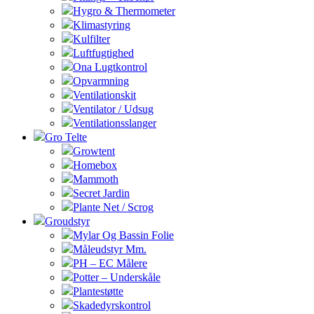
Hygro & Thermometer
Klimastyring
Kulfilter
Luftfugtighed
Ona Lugtkontrol
Opvarmning
Ventilationskit
Ventilator / Udsug
Ventilationsslanger
Gro Telte
Growtent
Homebox
Mammoth
Secret Jardin
Plante Net / Scrog
Groudstyr
Mylar Og Bassin Folie
Måleudstyr Mm.
PH – EC Målere
Potter – Underskåle
Plantestøtte
Skadedyrskontrol