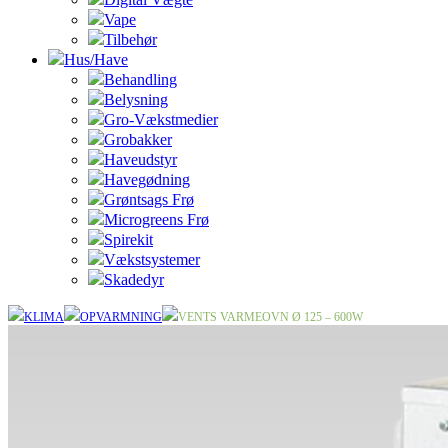
Vape
Tilbehør
Hus/Have
Behandling
Belysning
Gro-Vækstmedier
Grobakker
Haveudstyr
Havegødning
Grøntsags Frø
Microgreens Frø
Spirekit
Vækstsystemer
Skadedyr
KLIMA
OPVARMNING
VENTS VARMEOVN Ø 125 – 600W