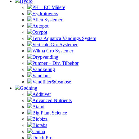
Hydro
PH – EC Målere
Hydrotowers
Alien Systemer
Autopot
Oxypot
Terra Aquatica Vandings System
Verticale Gro Systemer
Wilma Gro Systemer
Drypvanding
Pumper – Div. Tilbehør
Vandkøling
Vandtank
Vandfilter&Osmose
Gødning
Additiver
Advanced Nutrients
Atami
Big Plant Science
Biobizz
Biotabs
Canna
Dutch Pro