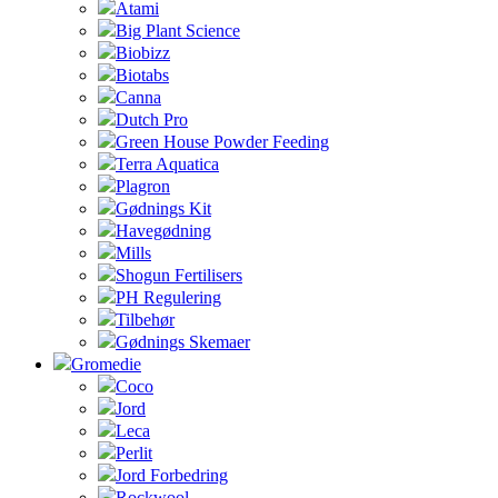
Atami
Big Plant Science
Biobizz
Biotabs
Canna
Dutch Pro
Green House Powder Feeding
Terra Aquatica
Plagron
Gødnings Kit
Havegødning
Mills
Shogun Fertilisers
PH Regulering
Tilbehør
Gødnings Skemaer
Gromedie
Coco
Jord
Leca
Perlit
Jord Forbedring
Rockwool