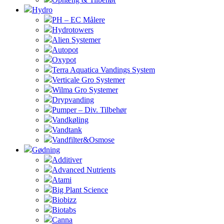
Hydro
PH – EC Målere
Hydrotowers
Alien Systemer
Autopot
Oxypot
Terra Aquatica Vandings System
Verticale Gro Systemer
Wilma Gro Systemer
Drypvanding
Pumper – Div. Tilbehør
Vandkøling
Vandtank
Vandfilter&Osmose
Gødning
Additiver
Advanced Nutrients
Atami
Big Plant Science
Biobizz
Biotabs
Canna