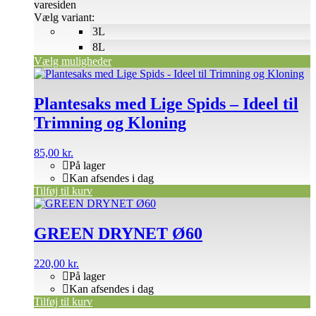
varesiden
Vælg variant:
3L
8L
Vælg muligheder
Plantesaks med Lige Spids – Ideel til
Trimning og Kloning
85,00
kr.
På lager
Kan afsendes i dag
Tilføj til kurv
GREEN DRYNET Ø60
220,00
kr.
På lager
Kan afsendes i dag
Tilføj til kurv