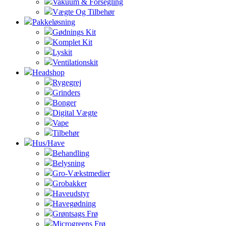
Vakuum & Forsegling
Vægte Og Tilbehør
Pakkeløsning
Gødnings Kit
Komplet Kit
Lyskit
Ventilationskit
Headshop
Rygegrej
Grinders
Bonger
Digital Vægte
Vape
Tilbehør
Hus/Have
Behandling
Belysning
Gro-Vækstmedier
Grobakker
Haveudstyr
Havegødning
Grøntsags Frø
Microgreens Frø