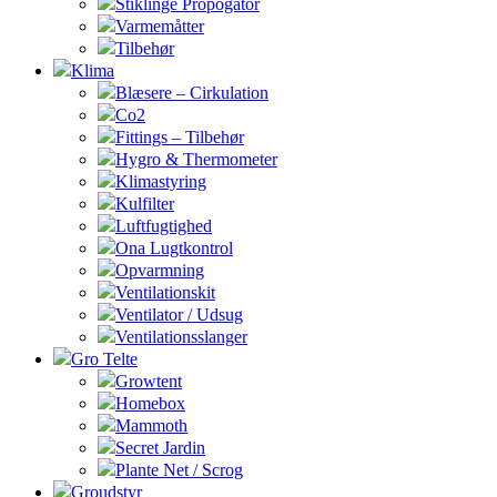
Stiklinge Propogator
Varmemåtter
Tilbehør
Klima
Blæsere – Cirkulation
Co2
Fittings – Tilbehør
Hygro & Thermometer
Klimastyring
Kulfilter
Luftfugtighed
Ona Lugtkontrol
Opvarmning
Ventilationskit
Ventilator / Udsug
Ventilationsslanger
Gro Telte
Growtent
Homebox
Mammoth
Secret Jardin
Plante Net / Scrog
Groudstyr