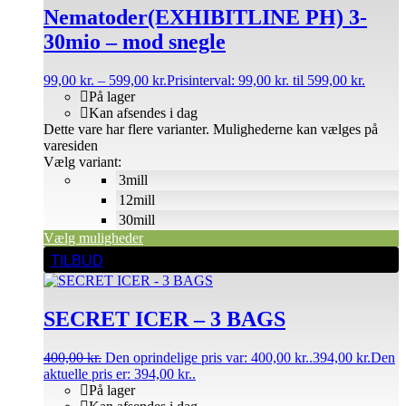
Nematoder(EXHIBITLINE PH) 3-
30mio – mod snegle
99,00
kr.
–
599,00
kr.
Prisinterval: 99,00 kr. til 599,00 kr.
På lager
Kan afsendes i dag
Dette vare har flere varianter. Mulighederne kan vælges på
varesiden
Vælg variant:
3mill
12mill
30mill
Vælg muligheder
TILBUD
SECRET ICER – 3 BAGS
400,00
kr.
Den oprindelige pris var: 400,00 kr..
394,00
kr.
Den
aktuelle pris er: 394,00 kr..
På lager