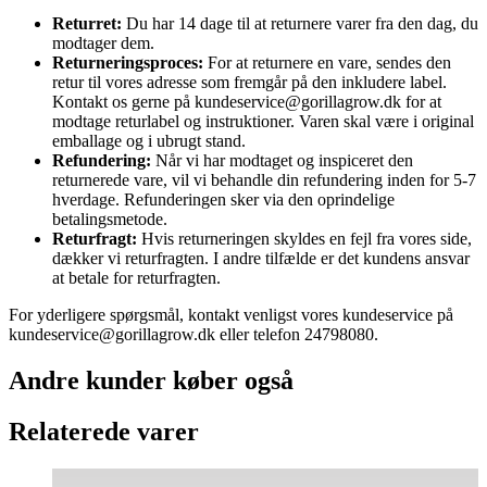
Returret:
Du har 14 dage til at returnere varer fra den dag, du
modtager dem.
Returneringsproces:
For at returnere en vare, sendes den
retur til vores adresse som fremgår på den inkludere label.
Kontakt os gerne på kundeservice@gorillagrow.dk for at
modtage returlabel og instruktioner. Varen skal være i original
emballage og i ubrugt stand.
Refundering:
Når vi har modtaget og inspiceret den
returnerede vare, vil vi behandle din refundering inden for 5-7
hverdage. Refunderingen sker via den oprindelige
betalingsmetode.
Returfragt:
Hvis returneringen skyldes en fejl fra vores side,
dækker vi returfragten. I andre tilfælde er det kundens ansvar
at betale for returfragten.
For yderligere spørgsmål, kontakt venligst vores kundeservice på
kundeservice@gorillagrow.dk eller telefon 24798080.
Andre kunder køber også
Relaterede varer