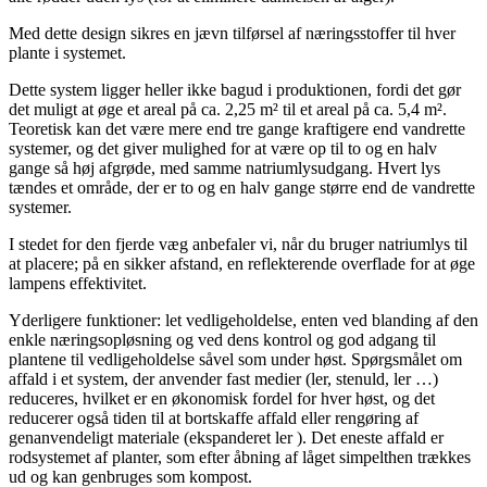
Med dette design sikres en jævn tilførsel af næringsstoffer til hver
plante i systemet.
Dette system ligger heller ikke bagud i produktionen, fordi det gør
det muligt at øge et areal på ca. 2,25 m² til et areal på ca. 5,4 m².
Teoretisk kan det være mere end tre gange kraftigere end vandrette
systemer, og det giver mulighed for at være op til to og en halv
gange så høj afgrøde, med samme natriumlysudgang. Hvert lys
tændes et område, der er to og en halv gange større end de vandrette
systemer.
I stedet for den fjerde væg anbefaler vi, når du bruger natriumlys til
at placere; på en sikker afstand, en reflekterende overflade for at øge
lampens effektivitet.
Yderligere funktioner: let vedligeholdelse, enten ved blanding af den
enkle næringsopløsning og ved dens kontrol og god adgang til
plantene til vedligeholdelse såvel som under høst. Spørgsmålet om
affald i et system, der anvender fast medier (ler, stenuld, ler …)
reduceres, hvilket er en økonomisk fordel for hver høst, og det
reducerer også tiden til at bortskaffe affald eller rengøring af
genanvendeligt materiale (ekspanderet ler ). Det eneste affald er
rodsystemet af planter, som efter åbning af låget simpelthen trækkes
ud og kan genbruges som kompost.