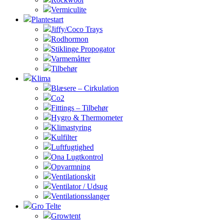
Vermiculite
Plantestart
Jiffy/Coco Trays
Rodhormon
Stiklinge Propogator
Varmemåtter
Tilbehør
Klima
Blæsere – Cirkulation
Co2
Fittings – Tilbehør
Hygro & Thermometer
Klimastyring
Kulfilter
Luftfugtighed
Ona Lugtkontrol
Opvarmning
Ventilationskit
Ventilator / Udsug
Ventilationsslanger
Gro Telte
Growtent