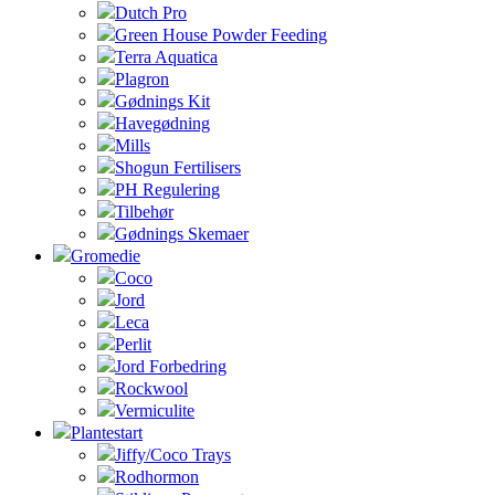
Dutch Pro
Green House Powder Feeding
Terra Aquatica
Plagron
Gødnings Kit
Havegødning
Mills
Shogun Fertilisers
PH Regulering
Tilbehør
Gødnings Skemaer
Gromedie
Coco
Jord
Leca
Perlit
Jord Forbedring
Rockwool
Vermiculite
Plantestart
Jiffy/Coco Trays
Rodhormon