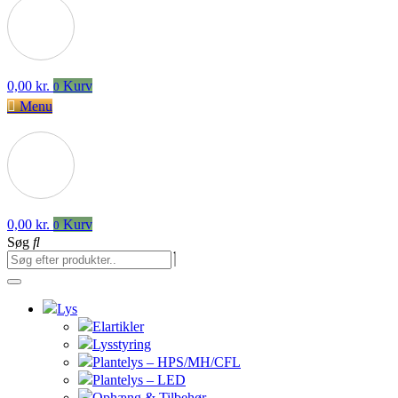
0,00
kr.
Kurv
0
Menu
0,00
kr.
Kurv
0
Søg
Lys
Elartikler
Lysstyring
Plantelys – HPS/MH/CFL
Plantelys – LED
Ophæng & Tilbehør