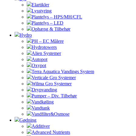
Elartikler
Lysstyring
Plantelys – HPS/MH/CFL
Plantelys – LED
Ophæng & Tilbehør
Hydro
PH – EC Målere
Hydrotowers
Alien Systemer
Autopot
Oxypot
Terra Aquatica Vandings System
Verticale Gro Systemer
Wilma Gro Systemer
Drypvanding
Pumper – Div. Tilbehør
Vandkøling
Vandtank
Vandfilter&Osmose
Gødning
Additiver
Advanced Nutrients