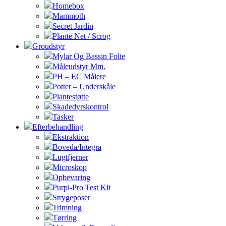
Homebox
Mammoth
Secret Jardin
Plante Net / Scrog
Groudstyr
Mylar Og Bassin Folie
Måleudstyr Mm.
PH – EC Målere
Potter – Underskåle
Plantestøtte
Skadedyrskontrol
Tasker
Efterbehandling
Ekstraktion
Boveda/Integra
Lugtfjerner
Microskop
Opbevaring
Purpl-Pro Test Kit
Strygeposer
Trimning
Tørring