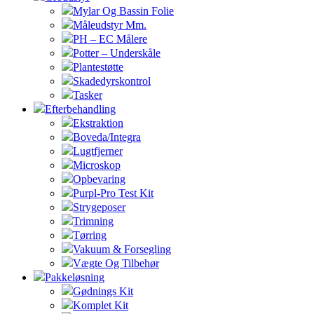
Mylar Og Bassin Folie
Måleudstyr Mm.
PH – EC Målere
Potter – Underskåle
Plantestøtte
Skadedyrskontrol
Tasker
Efterbehandling
Ekstraktion
Boveda/Integra
Lugtfjerner
Microskop
Opbevaring
Purpl-Pro Test Kit
Strygeposer
Trimning
Tørring
Vakuum & Forsegling
Vægte Og Tilbehør
Pakkeløsning
Gødnings Kit
Komplet Kit