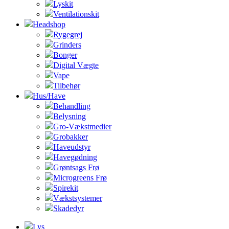
Lyskit
Ventilationskit
Headshop
Rygegrej
Grinders
Bonger
Digital Vægte
Vape
Tilbehør
Hus/Have
Behandling
Belysning
Gro-Vækstmedier
Grobakker
Haveudstyr
Havegødning
Grøntsags Frø
Microgreens Frø
Spirekit
Vækstsystemer
Skadedyr
Lys