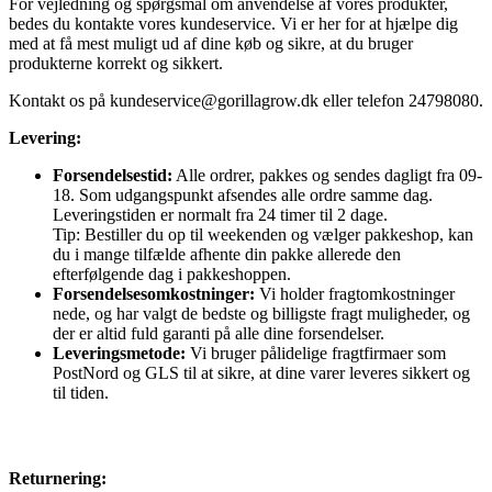
For vejledning og spørgsmål om anvendelse af vores produkter,
bedes du kontakte vores kundeservice. Vi er her for at hjælpe dig
med at få mest muligt ud af dine køb og sikre, at du bruger
produkterne korrekt og sikkert.
Kontakt os på
kundeservice@gorillagrow.dk
eller telefon 24798080.
Levering:
Forsendelsestid:
Alle ordrer, pakkes og sendes dagligt fra 09-
18. Som udgangspunkt afsendes alle ordre samme dag.
Leveringstiden er normalt fra 24 timer til 2 dage.
Tip: Bestiller du op til weekenden og vælger pakkeshop, kan
du i mange tilfælde afhente din pakke allerede den
efterfølgende dag i pakkeshoppen.
Forsendelsesomkostninger:
Vi holder fragtomkostninger
nede, og har valgt de bedste og billigste fragt muligheder, og
der er altid fuld garanti på alle dine forsendelser.
Leveringsmetode:
Vi bruger pålidelige fragtfirmaer som
PostNord og GLS til at sikre, at dine varer leveres sikkert og
til tiden.
Returnering: