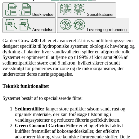
Beskrivelse
Specifikationer
Anvendelse
Levering og retunering
Garden Grow 480 L/h er et avanceret 2-trins vandfiltreringssystem
designet specifikt til hydroponiske systemer, økologisk havebrug og
dyrkning af planter, hvor vandkvaliteten spiller en afgørende rolle.
Systemet er optimeret til at fjerne op til 99% af klor samt 90% af
sedimentpartikler større end 5 mikron, hvilket sikrer et sundt
vækstmiljø for planternes rodzone og de mikroorganismer, der
understøtter deres næringsoptagelse.
Teknisk funktionalitet
Systemet består af to specialiserede filtre:
Sedimentfilter
fanger store partikler såsom sand, rust og
organisk materiale, der kan forårsage tilstopning i
vandingssystemer og reducere filtreringseffektiviteten.
Green Coconut Carbon Filter
er et højeffektivt aktivt
kulfilter fremstillet af kokosnøddeskaller, der effektivt
adsorberer klor og visse kemiske forurenende stoffer. Dette