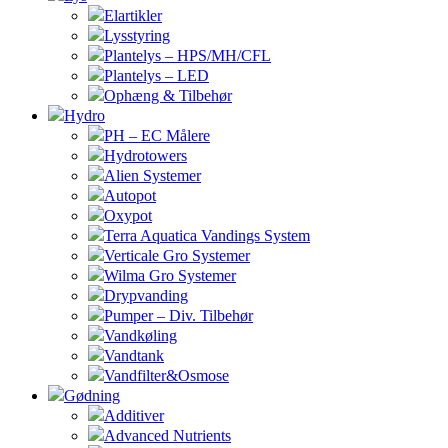
Elartikler
Lysstyring
Plantelys – HPS/MH/CFL
Plantelys – LED
Ophæng & Tilbehør
Hydro
PH – EC Målere
Hydrotowers
Alien Systemer
Autopot
Oxypot
Terra Aquatica Vandings System
Verticale Gro Systemer
Wilma Gro Systemer
Drypvanding
Pumper – Div. Tilbehør
Vandkøling
Vandtank
Vandfilter&Osmose
Gødning
Additiver
Advanced Nutrients