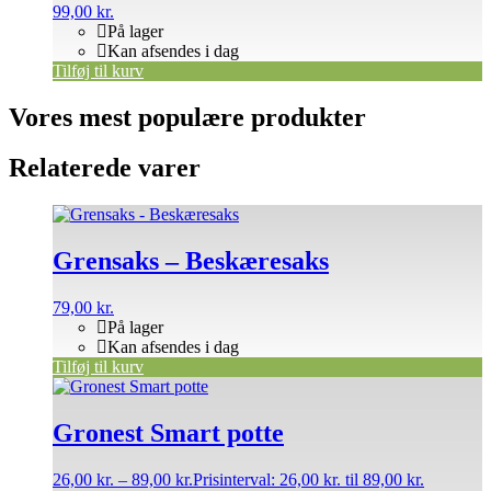
99,00
kr.
På lager
Kan afsendes i dag
Tilføj til kurv
Vores mest populære produkter
Relaterede varer
Grensaks – Beskæresaks
79,00
kr.
På lager
Kan afsendes i dag
Tilføj til kurv
Gronest Smart potte
26,00
kr.
–
89,00
kr.
Prisinterval: 26,00 kr. til 89,00 kr.