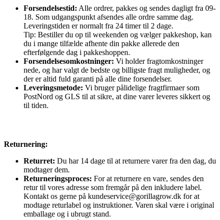
Forsendelsestid:
Alle ordrer, pakkes og sendes dagligt fra 09-
18. Som udgangspunkt afsendes alle ordre samme dag.
Leveringstiden er normalt fra 24 timer til 2 dage.
Tip: Bestiller du op til weekenden og vælger pakkeshop, kan
du i mange tilfælde afhente din pakke allerede den
efterfølgende dag i pakkeshoppen.
Forsendelsesomkostninger:
Vi holder fragtomkostninger
nede, og har valgt de bedste og billigste fragt muligheder, og
der er altid fuld garanti på alle dine forsendelser.
Leveringsmetode:
Vi bruger pålidelige fragtfirmaer som
PostNord og GLS til at sikre, at dine varer leveres sikkert og
til tiden.
Returnering:
Returret:
Du har 14 dage til at returnere varer fra den dag, du
modtager dem.
Returneringsproces:
For at returnere en vare, sendes den
retur til vores adresse som fremgår på den inkludere label.
Kontakt os gerne på kundeservice@gorillagrow.dk for at
modtage returlabel og instruktioner. Varen skal være i original
emballage og i ubrugt stand.