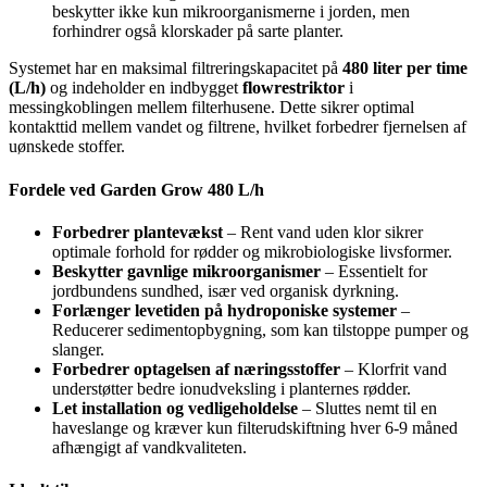
beskytter ikke kun mikroorganismerne i jorden, men
forhindrer også klorskader på sarte planter.
Systemet har en maksimal filtreringskapacitet på
480 liter per time
(L/h)
og indeholder en indbygget
flowrestriktor
i
messingkoblingen mellem filterhusene. Dette sikrer optimal
kontakttid mellem vandet og filtrene, hvilket forbedrer fjernelsen af
uønskede stoffer.
Fordele ved Garden Grow 480 L/h
Forbedrer plantevækst
– Rent vand uden klor sikrer
optimale forhold for rødder og mikrobiologiske livsformer.
Beskytter gavnlige mikroorganismer
– Essentielt for
jordbundens sundhed, især ved organisk dyrkning.
Forlænger levetiden på hydroponiske systemer
–
Reducerer sedimentopbygning, som kan tilstoppe pumper og
slanger.
Forbedrer optagelsen af næringsstoffer
– Klorfrit vand
understøtter bedre ionudveksling i planternes rødder.
Let installation og vedligeholdelse
– Sluttes nemt til en
haveslange og kræver kun filterudskiftning hver 6-9 måned
afhængigt af vandkvaliteten.