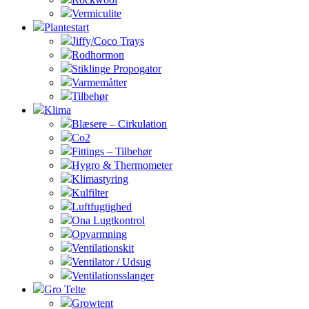
Vermiculite
Plantestart
Jiffy/Coco Trays
Rodhormon
Stiklinge Propogator
Varmemåtter
Tilbehør
Klima
Blæsere – Cirkulation
Co2
Fittings – Tilbehør
Hygro & Thermometer
Klimastyring
Kulfilter
Luftfugtighed
Ona Lugtkontrol
Opvarmning
Ventilationskit
Ventilator / Udsug
Ventilationsslanger
Gro Telte
Growtent