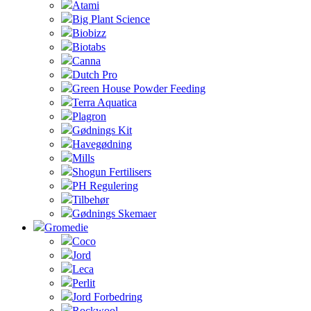
Atami
Big Plant Science
Biobizz
Biotabs
Canna
Dutch Pro
Green House Powder Feeding
Terra Aquatica
Plagron
Gødnings Kit
Havegødning
Mills
Shogun Fertilisers
PH Regulering
Tilbehør
Gødnings Skemaer
Gromedie
Coco
Jord
Leca
Perlit
Jord Forbedring
Rockwool