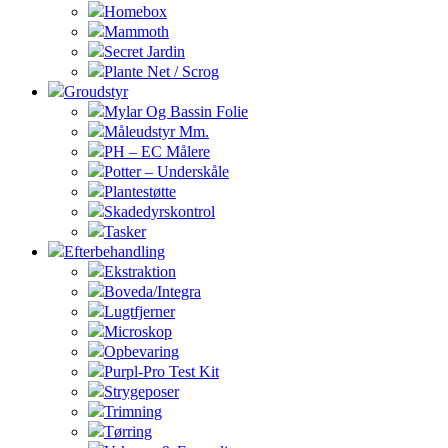
Homebox
Mammoth
Secret Jardin
Plante Net / Scrog
Groudstyr
Mylar Og Bassin Folie
Måleudstyr Mm.
PH – EC Målere
Potter – Underskåle
Plantestøtte
Skadedyrskontrol
Tasker
Efterbehandling
Ekstraktion
Boveda/Integra
Lugtfjerner
Microskop
Opbevaring
Purpl-Pro Test Kit
Strygeposer
Trimning
Tørring