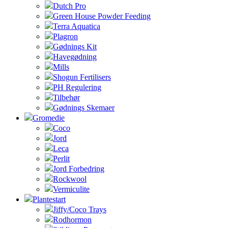
Dutch Pro
Green House Powder Feeding
Terra Aquatica
Plagron
Gødnings Kit
Havegødning
Mills
Shogun Fertilisers
PH Regulering
Tilbehør
Gødnings Skemaer
Gromedie
Coco
Jord
Leca
Perlit
Jord Forbedring
Rockwool
Vermiculite
Plantestart
Jiffy/Coco Trays
Rodhormon