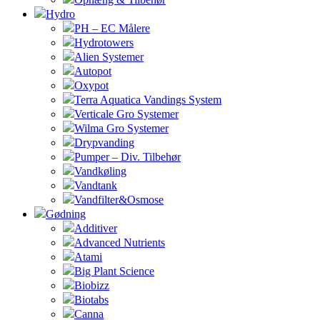
Hydro
PH – EC Målere
Hydrotowers
Alien Systemer
Autopot
Oxypot
Terra Aquatica Vandings System
Verticale Gro Systemer
Wilma Gro Systemer
Drypvanding
Pumper – Div. Tilbehør
Vandkøling
Vandtank
Vandfilter&Osmose
Gødning
Additiver
Advanced Nutrients
Atami
Big Plant Science
Biobizz
Biotabs
Canna