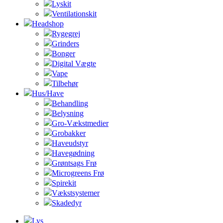
Lyskit
Ventilationskit
Headshop
Rygegrej
Grinders
Bonger
Digital Vægte
Vape
Tilbehør
Hus/Have
Behandling
Belysning
Gro-Vækstmedier
Grobakker
Haveudstyr
Havegødning
Grøntsags Frø
Microgreens Frø
Spirekit
Vækstsystemer
Skadedyr
Lys