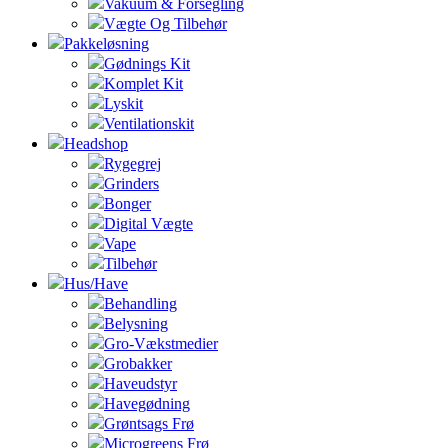
Vakuum & Forsegling
Vægte Og Tilbehør
Pakkeløsning
Gødnings Kit
Komplet Kit
Lyskit
Ventilationskit
Headshop
Rygegrej
Grinders
Bonger
Digital Vægte
Vape
Tilbehør
Hus/Have
Behandling
Belysning
Gro-Vækstmedier
Grobakker
Haveudstyr
Havegødning
Grøntsags Frø
Microgreens Frø