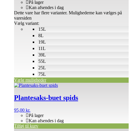
På lager
Kan afsendes i dag
Dette vare har flere varianter. Mulighederne kan vælges på
varesiden
Vælg variant:
15L
8L
19L
11L
39L
55L
25L
75L
Vælg muligheder
Plantesaks-buet spids
95,00
kr.
På lager
Kan afsendes i dag
Tilføj til kurv