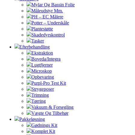
Mylar Og Bassin Folie
Måleudstyr Mm.
PH – EC Målere
Potter – Underskåle
Plantestøtte
Skadedyrskontrol
Tasker
Efterbehandling
Ekstraktion
Boveda/Integra
Lugtfjerner
Microskop
Opbevaring
Purpl-Pro Test Kit
Strygeposer
Trimning
Tørring
Vakuum & Forsegling
Vægte Og Tilbehør
Pakkeløsning
Gødnings Kit
Komplet Kit