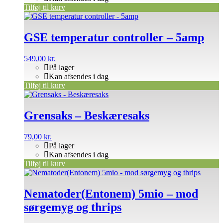
Tilføj til kurv
GSE temperatur controller – 5amp
549,00
kr.
På lager
Kan afsendes i dag
Tilføj til kurv
Grensaks – Beskæresaks
79,00
kr.
På lager
Kan afsendes i dag
Tilføj til kurv
Nematoder(Entonem) 5mio – mod
sørgemyg og thrips