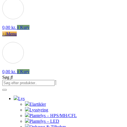
0,00
kr.
Kurv
0
Menu
0,00
kr.
Kurv
0
Søg
Lys
Elartikler
Lysstyring
Plantelys – HPS/MH/CFL
Plantelys – LED
Ophæng & Tilbehør