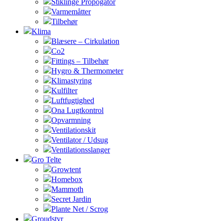
Stiklinge Propogator
Varmemåtter
Tilbehør
Klima
Blæsere – Cirkulation
Co2
Fittings – Tilbehør
Hygro & Thermometer
Klimastyring
Kulfilter
Luftfugtighed
Ona Lugtkontrol
Opvarmning
Ventilationskit
Ventilator / Udsug
Ventilationsslanger
Gro Telte
Growtent
Homebox
Mammoth
Secret Jardin
Plante Net / Scrog
Groudstyr