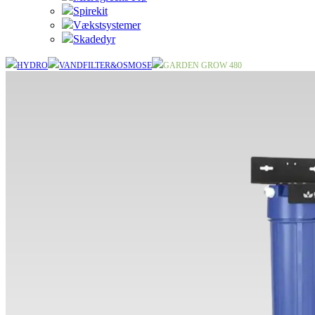
Spirekit
Vækstsystemer
Skadedyr
HYDRO
VANDFILTER&OSMOSE
GARDEN GROW 480